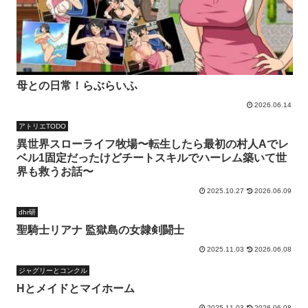
母との日常！らぶらいふ
2026.06.14
アトリエTODO
異世界スローライフ牧場〜転生したら最初の村人Aでレ
ベル1固定だったけどチートスキルでハーレム築いて世
界も救うお話〜
2025.10.27
2026.06.09
dhr研
聖騎士リアナ 監獄島の女隷剣闘士
2025.11.03
2026.06.08
ジャグリーとコンクル
Hとメイドとマイホーム
2025.11.03
2026.06.08