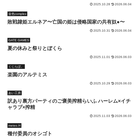
2025.10.28
2026.06.04
金色complex
敗戦隷姫エルネア〜亡国の姫は侵略国家の共有奴●〜
2025.10.31
2026.06.04
GATE GAMES
夏の休みと祭りとぼくら
2025.11.01
2026.06.03
くじらぼ。
楽園のアルテミス
2025.10.29
2026.06.03
あい工房
訳あり裏方パーティのご褒美搾精らいふ ハーレム×イチ
ャラブ×搾精
2025.11.03
2026.06.03
meteo.H
種付委員のオシゴト