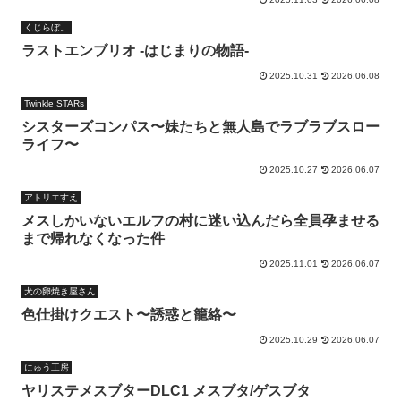
くじらぼ。
ラストエンブリオ -はじまりの物語-
2025.10.31
2026.06.08
Twinkle STARs
シスターズコンパス〜妹たちと無人島でラブラブスロー
ライフ〜
2025.10.27
2026.06.07
アトリエすえ
メスしかいないエルフの村に迷い込んだら全員孕ませる
まで帰れなくなった件
2025.11.01
2026.06.07
犬の卵焼き屋さん
色仕掛けクエスト〜誘惑と籠絡〜
2025.10.29
2026.06.07
にゅう工房
ヤリステメスブターDLC1 メスブタ/ゲスブタ