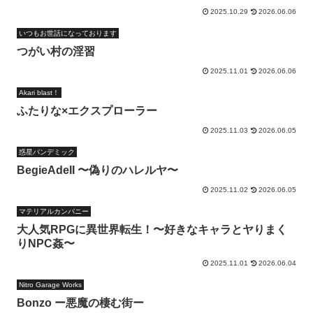
2025.10.29
2026.06.06
いつもお世話になっております
つがい村の淫習
2025.11.01
2026.06.06
Akari blast！
ふたりな×エクスプローラー
2025.11.03
2026.06.05
惑星パンデミック
BegieAdeII 〜偽りのハレルヤ〜
2025.11.02
2026.06.05
マテリアルカンパニー
大人気RPGに異世界転生！〜好きなキャラとヤりまく
りNPC姦〜
2025.11.01
2026.06.04
Nitro Garage Works
Bonzo ー悪魔の棲む街ー