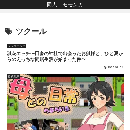
同人 モモンガ
ツクール
シュヴァルリ
狐花エッチ〜田舎の神社で出会ったお狐様と、ひと夏か
らのえっちな同居生活が始まった件〜
2026.08.02
春葉流亭