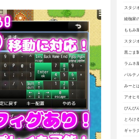
スタジ
綾枷家
ももみ
スタジ
黒ごま
ラムネ
パルテ
みーと
アオヒ
ぴんぴ
とろけ
ギャラ