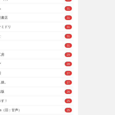
ろ
31
楽書店
31
サミドリ
31
と
31
31
工房
29
マ
28
房
27
し娘。
27
出版
26
ぷす！
25
ys（旧：甘声）
25