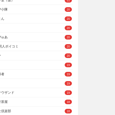
ン堂（仮）
21
び小隊
20
まん
20
20
ぴゅあ
20
A同人ボイコミ
20
ァ
20
19
解者
19
19
サウザンド
19
軒茶屋
18
士倶楽部
18