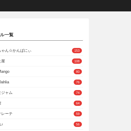
クル一覧
ちゃん☆かんぱにぃ
153
た屋
108
Mango
80
ahlia
76
なジャム
74
館
64
クレーテ
59
♪
56