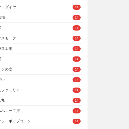
オ・ダイヤ
14
の猫
14
屋
14
オスモーク
14
製造工場
14
屋
14
ノンの宴
14
ぱい
14
モファミリア
14
ん丸
14
るハニー工房
14
クシーポップコーン
14