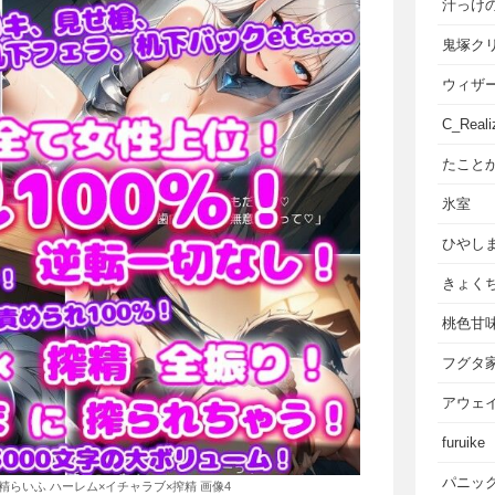
汁っけ
鬼塚ク
ウィザ
C_Reali
たこと
氷室
ひやし
きょく
桃色甘
フグタ
アウェ
furuike
パニッ
らいふ ハーレム×イチャラブ×搾精 画像4