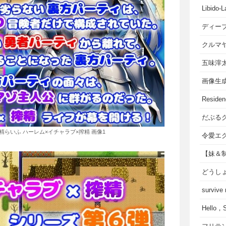
Libido-L
ディー
クルマ
五味滓
画像生
Residen
だぶる
らいふ ハーレム×イチャラブ×搾精 画像1
令愛エ
【妹＆
どうし
survive
Hello