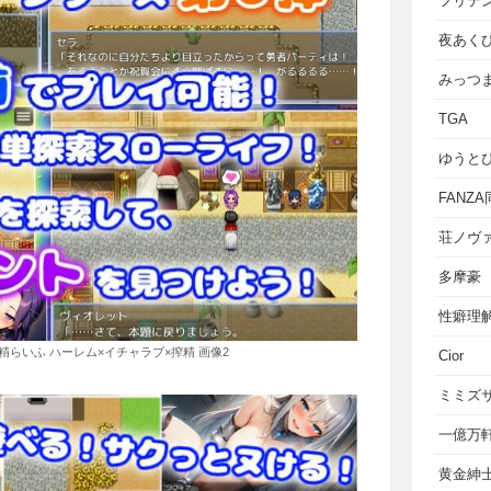
フリテ
夜あく
みっつ
TGA
ゆうと
FANZ
荘ノヴ
多摩豪
性癖理
らいふ ハーレム×イチャラブ×搾精 画像2
Cior
ミミズ
一億万
黄金紳