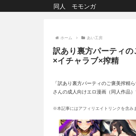
同人 モモンガ
ホーム
あい工房
訳あり裏方パーティの
×イチャラブ×搾精
「訳あり裏方パーティのご褒美搾精ら
さんの成人向けエロ漫画（同人作品）
※本記事にはアフィリエイトリンクを含み