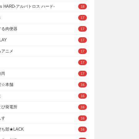
ross HARD‐アルバトロス ハード‐
18
き
17
する肉便器
17
LAY
17
るアニメ
17
17
秋尚
17
堂☆本舗
16
ヒ
16
とぴ発電所
16
んす
16
ち部★LACK
16