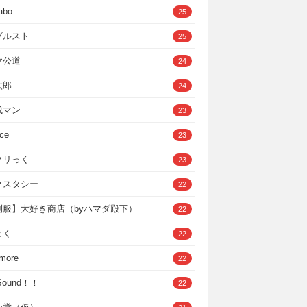
abo
25
ブルスト
25
ヤ公道
24
太郎
24
成マン
23
ce
23
クリっく
23
クスタシー
22
制服】大好き商店（byハマダ殿下）
22
ょく
22
 more
22
，Sound！！
22