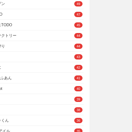
ゾン
49
O
47
TODO
45
ァクトリー
44
搾り
44
43
に
42
IOふあん
41
ot
40
39
38
キくん
36
Cアイル
35