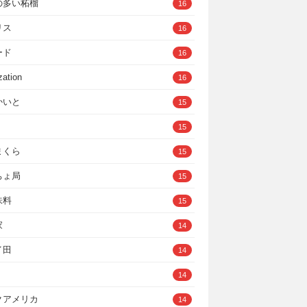
の多い柘榴
16
リス
16
ード
16
zation
16
かいと
15
15
まくら
15
ちょ局
15
味料
15
家
14
イ田
14
14
クアメリカ
14