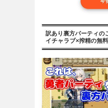
今
訳あり裏方パーティのご
イチャラブ×搾精の無