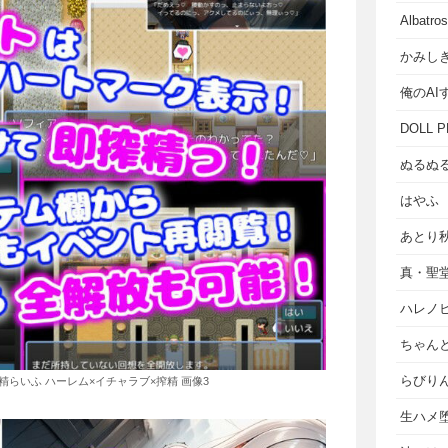
Albat
かみし
俺のAI
DOLL P
ぬるぬ
はやふ
あとり
真・聖
ハレノ
ちゃん
らびり
らいふ ハーレム×イチャラブ×搾精 画像3
生ハメ堕