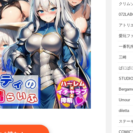
クリム
072LAB
アトリエ
愛玩フ
一番乳
三崎
ぱにぱ
STUD
Bergam
Umour
diletta
ステー
COMI