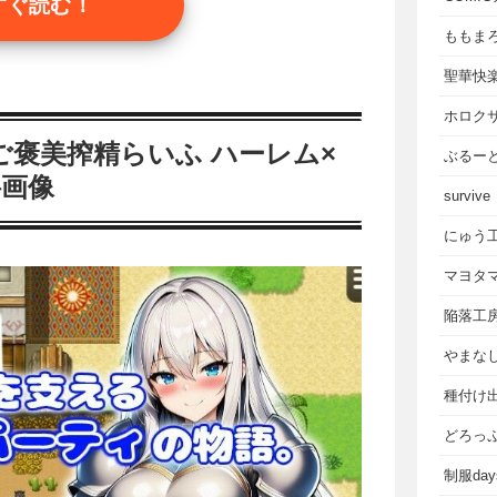
すぐ読む！
ももま
聖華快
ホロク
褒美搾精らいふ ハーレム×
ぶるー
料画像
survive
にゅう
マヨタ
陥落工
やまな
種付け
どろっ
制服da