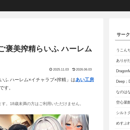
サー
ご褒美搾精らいふ ハーレム
うこん
ありが
2025.11.03
2026.06.03
Dragon
いふ ハーレム×イチャラブ×搾精」は
あい工房
Deep；D
です。
なのは
空心菜
ます。18歳未満の方はご利用いただけません。
シルト
めすぷれ