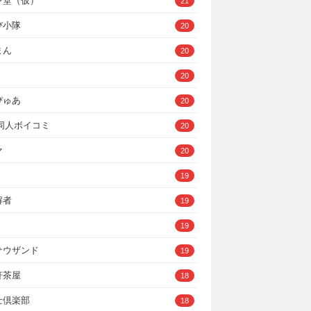
ン堂（仮）
21
び小隊
20
まん
20
20
ぴゅあ
20
A同人ボイコミ
20
ァ
20
19
解者
19
19
サウザンド
19
軒茶屋
18
士倶楽部
18