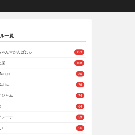
クル一覧
ちゃん☆かんぱにぃ
153
た屋
108
Mango
80
ahlia
76
なジャム
74
館
64
クレーテ
59
♪
56