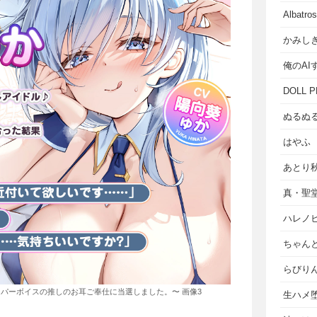
Albat
かみし
俺のAI
DOLL P
ぬるぬ
はやふ
あとり
真・聖
ハレノ
ちゃん
らびり
パーボイスの推しのお耳ご奉仕に当選しました。〜 画像3
生ハメ堕