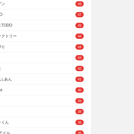
ゾン
49
O
47
TODO
45
ァクトリー
44
搾り
44
43
に
42
IOふあん
41
ot
40
39
38
キくん
36
Cアイル
35