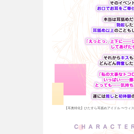
【耳奥特化】ひたすら耳舐めアイドル 〜ウィス