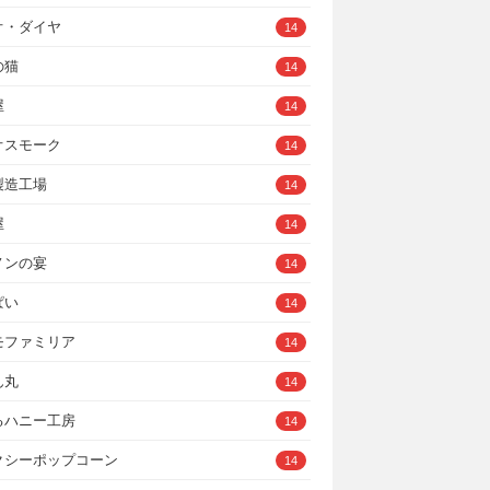
オ・ダイヤ
14
の猫
14
屋
14
オスモーク
14
製造工場
14
屋
14
ノンの宴
14
ぱい
14
モファミリア
14
ん丸
14
るハニー工房
14
クシーポップコーン
14