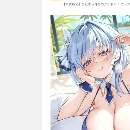
【耳奥特化】ひたすら耳舐めアイドル 〜ウィス