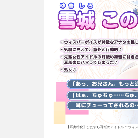
【耳奥特化】ひたすら耳舐めアイドル 〜ウィス