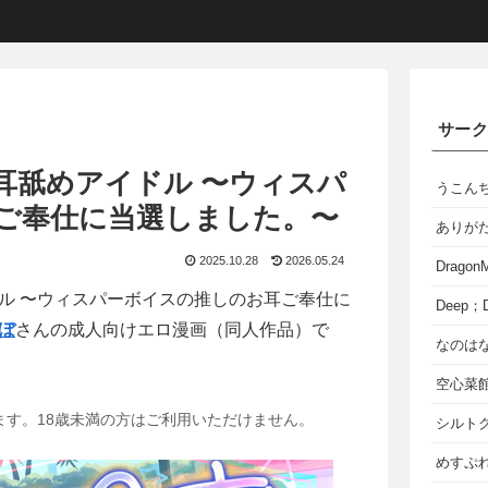
サー
耳舐めアイドル 〜ウィスパ
うこん
ご奉仕に当選しました。〜
ありが
2025.10.28
2026.05.24
Dragon
ル 〜ウィスパーボイスの推しのお耳ご奉仕に
Deep；D
ぼ
さんの成人向けエロ漫画（同人作品）で
なのは
空心菜
ます。18歳未満の方はご利用いただけません。
シルト
めすぷれ