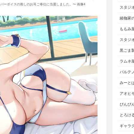
パーボイスの推しのお耳ご奉仕に当選しました。〜 画像4
スタジ
綾枷家
ももみ
スタジ
黒ごま
ラムネ
パルテ
みーと
アオヒ
ぴんぴ
とろけ
ギャラ