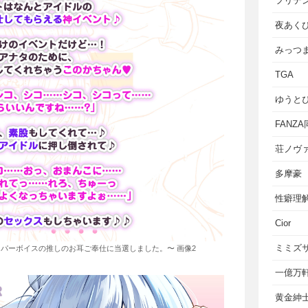
フリテ
夜あく
みっつ
TGA
ゆうと
FANZ
荘ノヴ
多摩豪
性癖理
Cior
ミミズ
パーボイスの推しのお耳ご奉仕に当選しました。〜 画像2
一億万
黄金紳