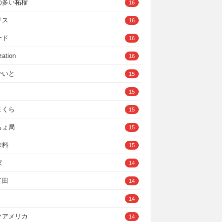
の多い柘榴
16
リス
16
ード
16
zation
16
かいと
15
15
まくら
15
ちょ局
15
味料
15
家
14
イ田
14
14
クアメリカ
14