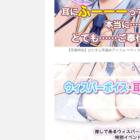
【耳奥特化】ひたすら耳舐めアイドル 〜ウィス