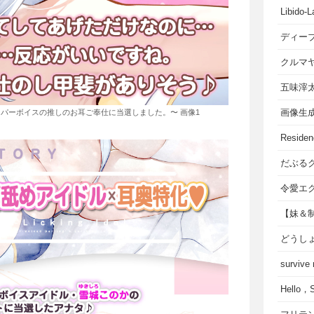
Libido-L
ディー
クルマ
五味滓
画像生
パーボイスの推しのお耳ご奉仕に当選しました。〜 画像1
Residen
だぶる
令愛エ
【妹＆
どうし
survive
Hello