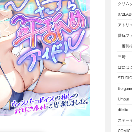
クリム
072LAB
アトリエ
愛玩フ
一番乳
三崎
ぱにぱ
STUD
Bergam
Umour
diletta
ステー
COMI