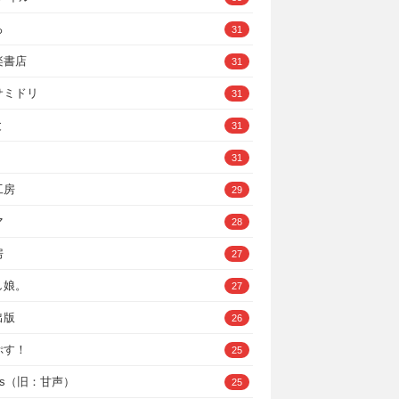
ろ
31
楽書店
31
サミドリ
31
と
31
31
工房
29
マ
28
房
27
し娘。
27
出版
26
ぷす！
25
ys（旧：甘声）
25