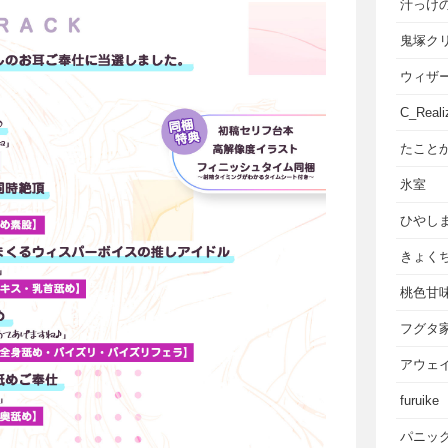
汁っけ
鬼塚ク
ウィザ
C_Reali
たこと
氷室
ひやし
きょく
桃色甘
フグタ
アウェ
furuike
パニッ