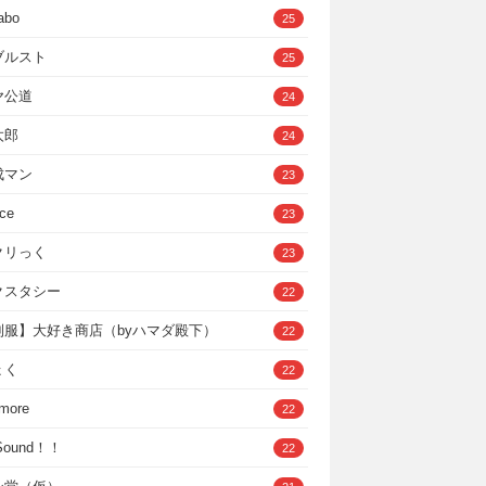
abo
25
ブルスト
25
ヤ公道
24
太郎
24
成マン
23
ce
23
クリっく
23
クスタシー
22
制服】大好き商店（byハマダ殿下）
22
ょく
22
 more
22
，Sound！！
22