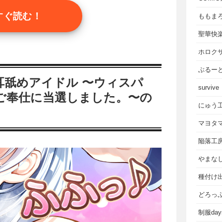
すぐ読む！
ももま
聖華快
ホロク
ぶるー
耳舐めアイドル 〜ウィスパ
survive
ご奉仕に当選しました。〜の
にゅう
マヨタ
陥落工
やまな
種付け
どろっ
制服da