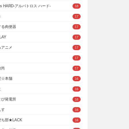
ross HARD‐アルバトロス ハード‐
18
き
17
する肉便器
17
LAY
17
るアニメ
17
17
秋尚
17
堂☆本舗
16
ヒ
16
とぴ発電所
16
んす
16
ち部★LACK
16