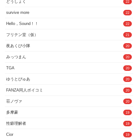
どうしょく
22
survive more
22
Hello，Sound！！
22
フリテン堂（仮）
21
夜あくび小隊
20
みっつまん
20
TGA
20
ゆうとぴゅあ
20
FANZA同人ボイコミ
20
荘ノヴァ
20
多摩豪
19
性癖理解者
19
Cior
19