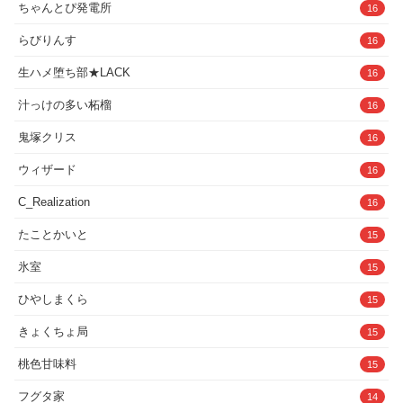
ちゃんとぴ発電所
16
らびりんす
16
生ハメ堕ち部★LACK
16
汁っけの多い柘榴
16
鬼塚クリス
16
ウィザード
16
C_Realization
16
たことかいと
15
氷室
15
ひやしまくら
15
きょくちょ局
15
桃色甘味料
15
フグタ家
14