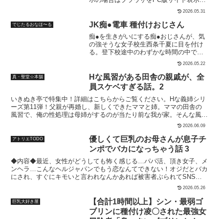
するとDL可能です。【ストーリー】連
2026.05.31
日、夜遅く残業をしている若手社員の
「町田」そんな町田を心配して「清水先
JK痴●電車 種付けおじさん
でじたるおなほ〜る
輩」に誘われ飲みに行くことに…しかし
痴●を生きがいにする痴●おじさんが、気
酒が進むにつれて先輩が酒に弱い事を思
の強そうな女子校生西条千夏に目を付け
い出して案の定酔っぱらってしまう…先
る。登下校途中のわずかな時間の中で、
輩を連れて一旦ホテルで休憩する事にな
彼女に痴●される悦びを教えやることに。
るが酔った先輩が勢いで取った予想外の
2026.05.22
〇あらすじ痴●を生きがいにする痴●おじ
行動に…！？-----------------------------------------
さんが、気の強そうな女子校生西条千夏
Hな風習がある田舎の親戚が、全
真・聖堂☆本舗
-----【収録内容】・フルカラーPNG形式・
に目を付ける。登下校途中のわずかな時
本編80P【SNS】・
員スケベすぎる話。2
間の中で、彼女に痴●される悦びを教えや
X（Twitter）:@luni1116・
いきぬき亭で特集中！詳細はこちらからご覧ください。Hな義姉シリ
ることに。〇キャラクター【西条千夏】
pixiv:88785116※本作品にはStable
ーズ第11弾！父親が再婚し、新しくできたママと姉。ママの田舎の
Cv.浅木式黒髪ポニーテール。剣道部。処
DiffusionによるAI生成画像を使用し加筆
風習で、俺の性処理は母姉がするのが当たり前な我が家。そんな風習
女。元気で明るく真面目で少々気が強い
作成しています。
があるという田舎にやってきた俺は、『仲良し』という、家の若い男
ものの、基本的にはフツーの女子校生。
2026.06.09
が他所に迷惑をかけないように、家族で性欲処理をするというHな風
ただしHな事には免疫が無い。自分が痴●
習を体験する。今日は姉と従妹と一緒に川遊び。休憩時間もテントの
されていると気付かれるのが恥ずかしく
優しくて巨乳のお母さんが息子チ
アトリエTODO
中でたっぷり「仲良し」して、帰宅すると、ちょうど農作業を終えた
て強く言えないタイプ。体は敏感で感じ
ンポでバカになっちゃう話 3
おばあちゃんに遭遇。汗を流すために、おばあちゃんと一緒にお風呂
やすく、痴●されてHな気分になってしま
◆内容◆最近、女性がどうしても怖く感じる…パパ活、頂き女子、メ
に入って…・姉＆いとこ（妹）とテントでH・おばあちゃんとお風呂
う事に戸惑い、それによってますます恥
ンヘラ…こんなヘルジャパンでもう恋なんてできない！オジだとバカ
でパイズリ・ママ乱入で、アナル舐め逆パイズリ・おばあちゃん＆マ
ずかしくなって強く言い出せなくなって
にされ、すぐにキモいと言われなんかあれば被害者ぶられてSNSで
マが69体勢で、 おばあちゃんに後背位＆ママフェラからの腟内出
しまう。〇システムコマンドによるお触
晒されてしまう…！もうエロ漫画しか信じられない！そんな日本男子
し・ママの弱点をおばあちゃんに教えてもらって、 正常位→体外式
りゲームです。ヒロイン千夏は警戒心が
2026.05.26
に今必要なモノ！それは「圧倒的全肯定母性！！」アトリエTODO大
ポルチオ松葉くずし腟内出し※本作はシリーズ物の続編ですが、過去
強いので、不用意な行動をするとすぐに
ヒットシリーズ第三弾！あの優しくて巨乳のお母さんが帰ってきた！
作を読んでいなくとも内容の把握に支障はありません。 ・本文35P/
捕まってしまいます。幸いにも彼女は勤
【合計1時間以上】シン・最弱ゴ
巨乳大好き屋
第三弾も息子チンポでバカにアホアホにエロくなっちゃいます！貧乏
表紙差分＋おまけ＋あとがき・PDF同梱
勉で、痴●されても毎日通学しています。
ブリンに種付け凌〇された最強女
だけど、生活は苦しいけど、言い訳を言わず毎日健気に頑張るお母さ
じっくりと時間をかけて彼女の緊張をほ