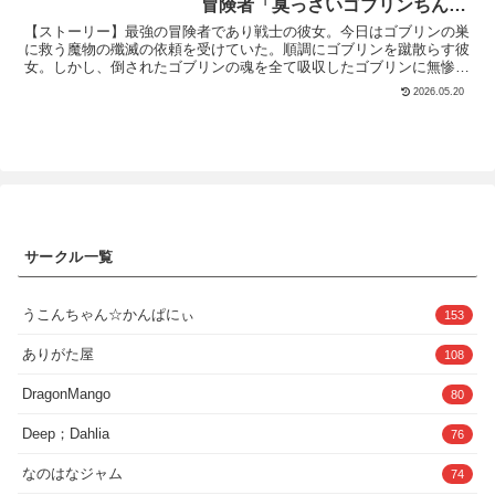
冒険者「臭っさいゴブリンちんぽ
ん「トモコ」本当に息子の事だけを大切に愛してくれて、何でもして
ぐしながら、快楽に溺れさせてあげまし
になんか絶対に負けんぞ！！」
くれる！2穴セックスも生中出しも許してくれる！そんなお母さんは
ょう。〇主なお触りの内容おっぱいを揉
【ストーリー】最強の冒険者であり戦士の彼女。今日はゴブリンの巣
第三弾でついに素人AVに出演しちゃいます！前回、前々回と息子と
む手マンする振り向かせるキスをするお
【KU100/ファンタジー】
に救う魔物の殲滅の依頼を受けていた。順調にゴブリンを蹴散らす彼
のSEXにどハマりしてしまったお母さんは最近なかなか仕事にも集
まんこに挿入アナルビーズ挿入etc......〇
女。しかし、倒されたゴブリンの魂を全て吸収したゴブリンに無惨に
中できなくてそろそろクビになってしまいそう。お金も無くなってき
孕ませシステムおまんこへの射精時に、
も敗北してしまう。そして彼女もこれまでのゴブリンの被害者同様
2026.05.20
て、さらに生活は苦しい。管理会社から近所迷惑になっているオホ声
ヒロイン千夏の快楽具合によって受精率
に、徹底的に辱めを受けてしまうのだった。【キャラクター紹介】◇
を注意され、もう団地に住めなくなりそう…。色んな悩みを抱えた親
が変わります。見事受精させれば痴●種付
アグリアス（25歳）・身長168cm、体重56kg、Fカップ・スリーサイ
子。その解決は「素人AVを配信してお金を稼ぐ事」だった！「こ、
けおじさんの目的は達成されます。（以
ズ:B88・W54・H86最も多くの魔物を殲滅したとされる最強の女冒険
こんなオバサンなのに恥ずかしい…」恥じらいが止まらないトモコ。
後は制限のないフリーモードになりま
者。その強さと美貌に憧れる冒険者や市民も多い。困っている人を誰
しかし、身体はいつもより熱く濡れてしまい感じてしまう…ッ！そし
す）〇妊娠、パンツ、盗撮など妊娠する
よりも多く助けるために日々依頼を受け続けている。どんな苦痛にも
て、最後に登場する人物によって二人の関係は変わっていく！本編書
とお腹もきちんとふくれます。女の子の
耐えうる忍耐力を持っている。自分より強い人としか性行為はしない
き下ろし73P！セリフ無しイラスト収録！合計142ページの大ボリュ
パンツは日替わりで変わります。〇Notゲ
ことにしているので、最強になってから5年間は1度も性行為の経験
ーム！第四弾も制作決定！皆様是非ご期待くださいませ！！◆あらす
ームオーバーヒロイン千夏に捕まってし
はない。【最弱ゴブリン関連作品】最弱ゴブリンに種付け陵○された
じ1◆生活が苦しいながらも毎日真面目に頑張るお母さん「中城トモ
まっても、ゲームオーバーにはなりませ
最強女冒険者「臭っさいゴブリンちんぽになんか絶対に負けん
サークル一覧
コ」優しくて巨乳で母性溢れる性格でいつも明るく見えるトモコには
ん。時には大胆な行動をとってしまうの
ぞ！！」最弱ゴブリンに種付け凌○された最強女冒険者II「臭っさい
悩みがあった。生活が苦しくて毎日ストレスが溜まってしまい・・・
もいいでしょう。〇動作環境アニメーシ
ゴブリンゾンビのちんぽにも絶対に負けんぞ！！」最弱ゴブリンに種
お酒を飲んでオナニーをしてしまう。その様子を偶然息子「ユウタ」
ョンの処理に負荷がかかります。パソコ
付け凌〇された最強女冒険者III「臭っさいゴブリンソーサラーのちん
に見られてしまう。勃起が治らない息子のイキリたったデカチン。目
ンの処理速度に不安のある方は、体験版
ぽにも絶対に負けんぞ！！」「一周年記念作品」最弱ゴブリンの女冒
うこんちゃん☆かんぱにぃ
153
が離せないトモコ・・・。酔ってしまった勢いと欲求不満のカラダは
にて動作確認をお願いします。
険者、巨乳メイドスライム娘、のじゃ〇リ妖狐の人妻の世界に転生し
息子のチンポを求めてしまう。禁断の母子との絡み合い…。理性のタ
てドスケベエッチしてみた男の話【漫画版】ゴブリンスレイヤー女子
ありがた屋
108
ガが外れた二人はお互いに求め合い続けてしまう。久々のSEXと息
は負けるのがお好き/ The Goblin Slayer girl lost.【トラックリス
子の行為に涙する母。次第に狂っていく貞操観念。逞しくなった息子
ト】・くっさいちんぽ咥えさせないでよ！（乳首責め、イラマチオ、
DragonMango
80
の腕に抱かれてトモコは自分でもおかしいと思いながらももう戻れな
口内射精） 11分06秒・中になんか、出さないでよ！（バック中出
かった・・・愛する息子の為なら・・・でも中出しSEXをすると妊
し、連続射精、オホ声） 12分10秒・自分で腰振るなんて嫌なんだか
Deep；Dahlia
娠してしまうかもしれない。そう思ったトモコは息子の欲望の為に肛
76
ら！（騎乗位中出し、絶頂、オホ声） 14分05秒・自分の意思で臭っ
門まで差し出してしまう。「ケツ穴なら妊娠しないから」時間を忘れ
さいちんぽ入れたくなんかない！（髪コキ、顔射、フェラ、ごっく
混じり合う親子。トモコはパートの時間を減らして息子と過ごす時間
ん、対面座位中出し、キス） 15分18秒・倒してやる...絶対に倒して
なのはなジャム
74
を増やした。果たして二人はどうなってしまうのか・・・。◆あらす
やる！（正常位中出し、オホ声） 8分43秒【担当声優:星野天】※全