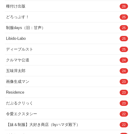
種付け出版
26
どろっぷす！
25
制服days（旧：甘声）
25
Libido-Labo
25
ディーブルスト
25
クルマヤ公道
24
五味滓太郎
24
画像生成マン
23
Residence
23
だぶるクリっく
23
令愛エクスタシー
22
【妹＆制服】大好き商店（byハマダ殿下）
22