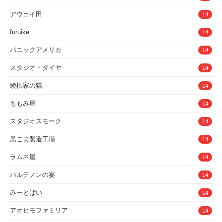
アウェイ田
14
furuike
14
パニックアメリカ
14
スタジオ・ダイヤ
14
綾枷家の猫
14
ももみ屋
14
スタジオスモーク
14
黒ごま製造工場
14
ラムネ屋
14
パルテノンの宴
14
みーとぱい
14
アオヒモファミリア
14