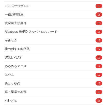
ミミズサウザンド
19
一億万軒茶屋
18
黄金紳士倶楽部
18
Albatross HARD‐アルバトロス ハード‐
18
かみしき
17
俺のAIする肉便器
17
DOLL PLAY
17
ぬるぬるアニメ
17
はやふ
17
あとり秋尚
17
真・聖堂☆本舗
16
ハレノヒ
16