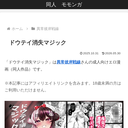
同人 モモンガ
ホーム
異常彼岸戦線
ドウテイ消失マジック
2025.10.31
2026.05.30
「ドウテイ消失マジック」は
異常彼岸戦線
さんの成人向けエロ漫
画（同人作品）です。
※本記事にはアフィリエイトリンクを含みます。18歳未満の方は
ご利用いただけません。