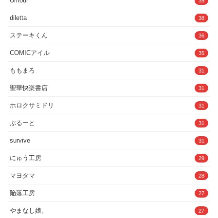
Umour
39
さん好き必見！・アヘ顔と下品なオホ声好きな人に届け！・真面目な
お母さんがアホになりながらSEXしているところが見たい人・こん
diletta
38
なオバサンなのに興奮してくれるの？みたいな設定好きな人！・母と
息子ラブラブENDを見たい！ヌキたい！日常的にSEXできる理想の
ステーキくん
お母さんが好きな人！■ジャンル■人妻・主婦/母親/巨乳/母子/熟女/ぽ
36
っちゃりアナルセックス/オホ声/アヘ顔/中出し/全肯定/とにかく優し
いハメ撮り/同人AV撮影/コスプレ■収録■1.本編（73ページ）2.本編セ
COMICアイル
35
リフなし（69ページ）3.おまけ サイト登録用サムネイル・サンプル
画像4.PDF（高画質・標準）Read me はじめにお読みください.txt■
ももまろ
31
注意事項■・本作品は成人向け作品です。登場するキャラクターは全
て18歳以上であり全て架空のものです。・実在する人物・設定・団
聖華快楽書店
31
体・事件等とは一切関係ありません。・18歳未満の方の閲覧、譲渡
等の行為を禁じます。・本作品の無断転載・複製・配布・二次利用を
ホロクサミドリ
禁じます。・本作品の画像及び文章の著作権は「アトリエTODO」に
31
帰属します。・本作品を使用により生じたあらゆる損害等に関して、
当サークルは一切の責任を負いません。制作・著作:アトリエTODO
ぶるーと
31
漫画:マカロニandチーズ原作:TODO監督■連絡先■Twitter TODO@AV
監督@TodoTodoproduce
survive
31
にゅう工房
29
マヨタマ
28
陥落工房
27
やまなし娘。
27