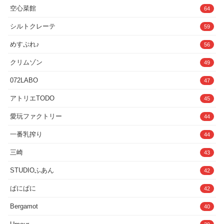
じ2◆生中出しを許したトモコ。妊娠検査は無事陰性。「もしも親子
てKU100で収録しております。純粋無垢な巨乳魔族ちゃんが腹ペコな
空心菜館
64
で妊娠してしまったらどうしよう…」と悩みながらも興奮は隠せない
ので、精液を膣内にご馳走する優しい兵士さんの話ラミア（蛇女）の
日々を過ごすことに。持て余していた性欲が息子との逢瀬でどんどん
嫁がいる日常〜私の生殖器を旦那様の精液で満たして〜触手使いのポ
シルトクレーテ
59
強くなってしまう。息子の下着を使ってオナニーがやめられない。
ンコツ爆乳魔女は勇者を倒したい！しかし、触手や勇者に犯●れて無
「今日もいっぱい抱いて欲しい」そうやって日常的に性行為を繰り返
惨に敗北してしまった話ダウナーGカップ看護師「フェラは1000円、
めすぷれ♪
していた。しかし、狭い団地生活でトモコの喘ぎ声は近所の噂になっ
56
セックスは6000円ね」ギャンブルしたいから抜いてくれる新人看護
ていた。生活苦に近所付き合い…悩みの尽きないトモコ。楽になりた
師の北村さん爆乳シスターさんは欲求不満〜絶倫聖女と童貞勇者のド
いという思いからか、ピルを飲み出すことになる…「これで中出しし
スケベ世界救済の旅〜陰キャサキュバスさんに射精管理をしてもらい
クリムゾン
49
てもらえる」もはや母としての貞操観念は崩壊していた。息子の生チ
たいスライム娘デリヘル呼んだら妹みたいな巨乳メ○○キに「負けち
ンポを受け入れるトモコ。ご近所さんに声を聞かれるかもしれない！
ゃえ〜♪でもがんばれ♪」って言われた所で俺は敗ける。褐色巨乳で
072LABO
47
そう思えば思うほど、トモコは濡れてしまうのだ。無尽蔵な息子の体
無表情な踊り子を助けたらオアシスでお礼に処女を頂いちゃった話エ
力にご飯と時もお風呂の時も常に挿入。すっかりメスとしてマーキン
ロトラップダンジョンに入り浸るマゾすぎる最強聖騎士〜最弱ゴブリ
アトリエTODO
45
グされたトモコの身体。愛する息子のお願いはなんでも聞いてあげた
ンの俺の精液で孕むまで性欲処理する〜恋愛感情をバグだと思ってい
い。オマンコもケツ穴も口も全ては息子の性欲処理のため今日も健気
るクールでムチムチなメイドロイドはご主人様を逆レしたい【あとが
愛玩ファクトリー
にご奉仕をするトモコであった。■登場人物■中城トモコ（なかじょ
44
き・制作スタッフ】「あとがき」原作は再生時間が20分55秒と短め
うともこ）36歳T155cm B101（Jcup）W65H92cmシングルマザー パ
でしたが、お陰様でデイリー3位などランキング上位を独占させてい
ート3つ掛け持ち朝は清掃のバイト・スーパーレジ打ち・夜はファミ
ただきました！しかし、レビューには「もっと長く聴きたい」と言っ
一番乳搾り
44
レスでバイト中2LDK 家賃55000円の公営団地に母と子二人で暮らし
ていただける方も多く、それならばと作ろうじゃないかと！どうせな
ている。年収290万円 月収23万円 手取り18万円 経験人数は少ない。
らイラストも更に拘ってみて、エロさも抜き性能もマシマシにしてや
三崎
43
SEXは15年していない。最近お酒を飲む事が増える。オナニーは週3
ろうじゃないかと思い立ちました！！この作品に携わってくれた全て
回する。中城ユウタ（なかじょうゆうた）トモコの一人息子。成績は
の皆様、そして聴いてくださった全ての皆様への感謝をたくさん込め
STUDIOふあん
42
悪いがスポーツ万能。しゃべるのは苦手彼女はできた事がない。顔は
ています。少しでも多くの方に聴いていただけるよう心から願ってお
どちらかというと不細工な方（父親似）趣味・特技 裁縫・野球・ウ
ります。良かったら、この作品を聴いた後に続編も聴いていただける
ぱにぱに
エイトリフティング・持久走・料理彼女はできた事がない童貞。よく
42
と嬉しいです！「製作スタッフ」《シナリオ》丸村架純 《担当声
クラスでもいじめられていたが体が大きくなってきて最近は減った。
優》星野天 《イラスト》モカヒ 《デザイン》テュグ
オナニーは週3回する。チンポのサイズは20cmを超える。■こんな性
Bergamot
40
癖の人に刺さって欲しい！■・イチャラブ母子SEX好きな人！（母親
寝取られ要素はありません）・ひたすら全肯定してくれる優しいお母