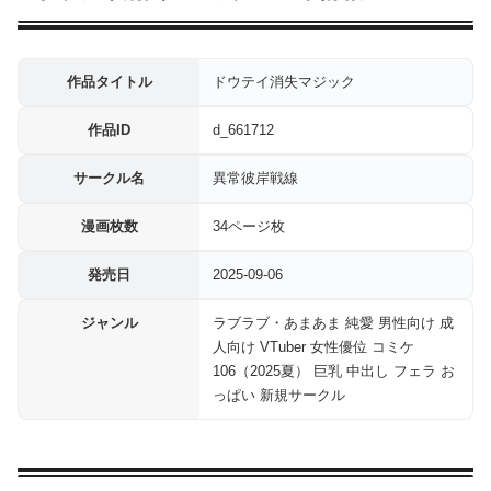
作品タイトル
ドウテイ消失マジック
作品ID
d_661712
サークル名
異常彼岸戦線
漫画枚数
34ページ枚
発売日
2025-09-06
ジャンル
ラブラブ・あまあま 純愛 男性向け 成
人向け VTuber 女性優位 コミケ
106（2025夏） 巨乳 中出し フェラ お
っぱい 新規サークル