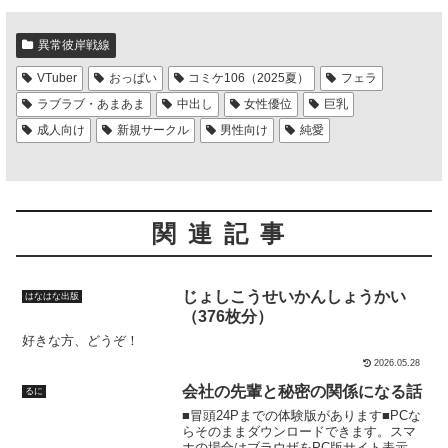
異常彼岸戦線
VTuber
おっぱい
コミケ106（2025夏）
フェラ
ラブラブ・あまあま
中出し
女性優位
巨乳
成人向け
新規サークル
男性向け
純愛
関連記事
じょしこうせいかんしょうかい
はなはな出版
（376枚分）
好きな方、どうぞ！
2026.05.28
会社の先輩と秘密の関係になる話
るに
■冒頭24Pまでの体験版があります■PCな
らそのままダウンロードできます。スマ
ホの場合はブラウザをPC版サイト表示に