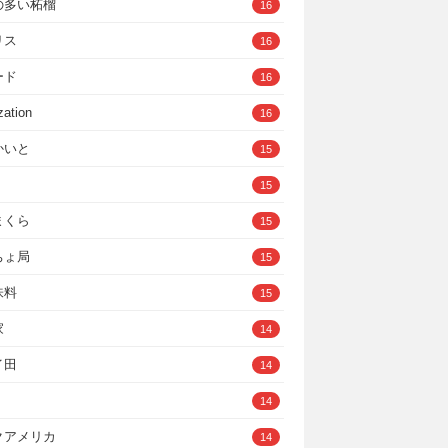
の多い柘榴
16
リス
16
ード
16
zation
16
かいと
15
15
まくら
15
ちょ局
15
味料
15
家
14
イ田
14
14
クアメリカ
14