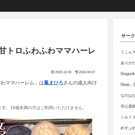
サー
 甘トロふわふわママハーレ
うこん
ありが
2025.10.30
2026.06.07
Dragon
ふわママハーレム」は
鳳まひろ
さんの成人向け
Deep；D
なのは
空心菜
ます。18歳未満の方はご利用いただけません。
シルト
めすぷれ