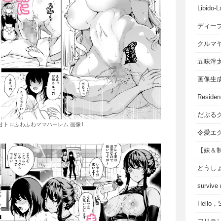
Libido-L
ディー
クルマ
五味滓
画像生
Residen
だぶる
甘トロふわふわママハーレム 画像1
令愛エ
【妹＆
どうし
survive
Hello