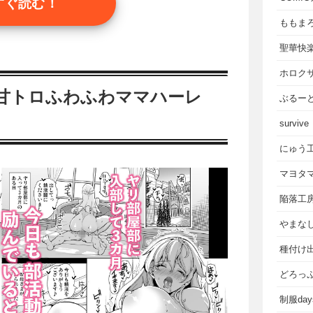
すぐ読む！
ももま
聖華快
ホロク
 甘トロふわふわママハーレ
ぶるー
survive
にゅう
マヨタ
陥落工
やまな
種付け
どろっ
制服da