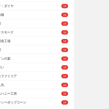
オ・ダイヤ
14
の猫
14
屋
14
オスモーク
14
製造工場
14
屋
14
ノンの宴
14
ぱい
14
モファミリア
14
ん丸
14
るハニー工房
14
クシーポップコーン
14