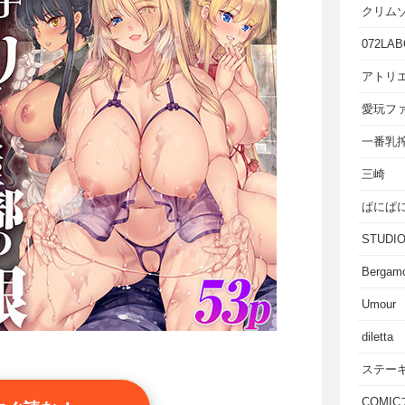
クリム
072LAB
アトリエ
愛玩フ
一番乳
三崎
ぱにぱ
STUD
Bergam
Umour
diletta
ステー
COMI