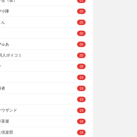
ン堂（仮）
21
び小隊
20
まん
20
20
ぴゅあ
20
A同人ボイコミ
20
ァ
20
19
解者
19
19
サウザンド
19
軒茶屋
18
士倶楽部
18