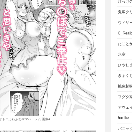
汁っけ
鬼塚ク
ウィザ
C_Reali
たこと
氷室
ひやし
きょく
桃色甘
フグタ
アウェ
furuike
甘トロふわふわママハーレム 画像4
パニッ