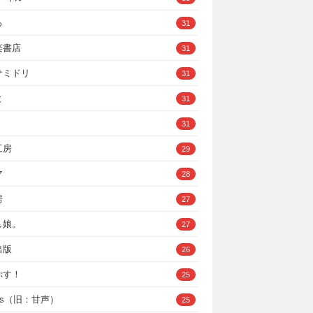
ろ
31
楽書店
31
サミドリ
31
と
31
31
工房
29
マ
28
房
27
し娘。
27
出版
26
ぷす！
25
ys（旧：甘声）
25