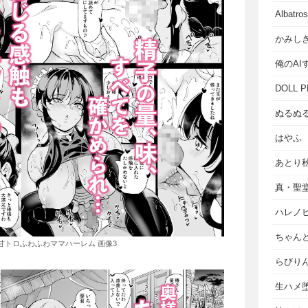
Albat
かみし
俺のAI
DOLL P
ぬるぬ
はやふ
あとり
真・聖
ハレノ
ちゃん
甘トロふわふわママハーレム 画像3
らびり
生ハメ堕