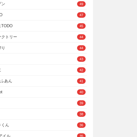
ゾン
49
O
47
TODO
45
ァクトリー
44
搾り
44
43
に
42
IOふあん
41
ot
40
39
38
キくん
36
Cアイル
35