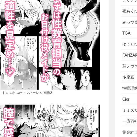
フリテ
夜あく
みっつ
TGA
ゆうと
FANZ
荘ノヴ
多摩豪
性癖理
甘トロふわふわママハーレム 画像2
Cior
ミミズ
一億万
黄金紳