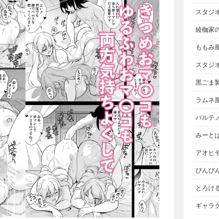
スタジ
綾枷家
ももみ
スタジ
黒ごま
ラムネ
パルテ
みーと
アオヒ
ぴんぴ
とろけ
ギャラ