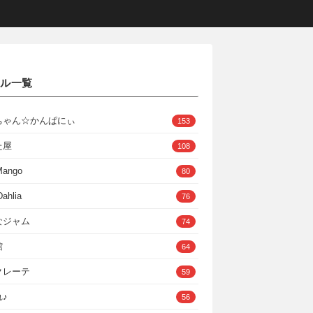
クル一覧
ちゃん☆かんぱにぃ
153
た屋
108
Mango
80
ahlia
76
なジャム
74
館
64
クレーテ
59
♪
56