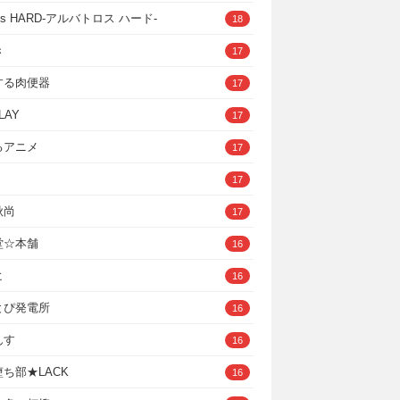
ross HARD‐アルバトロス ハード‐
18
き
17
する肉便器
17
LAY
17
るアニメ
17
17
秋尚
17
堂☆本舗
16
ヒ
16
とぴ発電所
16
んす
16
ち部★LACK
16