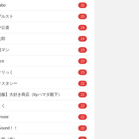
abo
25
ブルスト
25
ヤ公道
24
太郎
24
成マン
23
ce
23
クリっく
23
クスタシー
22
制服】大好き商店（byハマダ殿下）
22
ょく
22
 more
22
，Sound！！
22