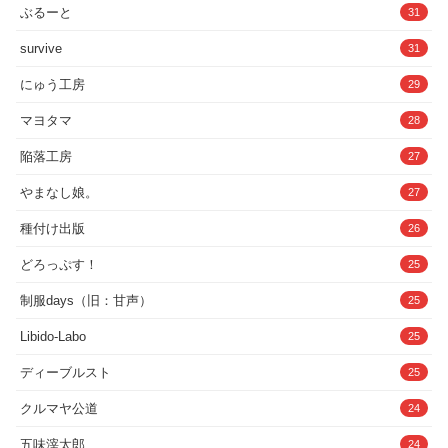
ぶるーと
31
survive
31
にゅう工房
29
マヨタマ
28
陥落工房
27
やまなし娘。
27
種付け出版
26
どろっぷす！
25
制服days（旧：甘声）
25
Libido-Labo
25
ディーブルスト
25
クルマヤ公道
24
五味滓太郎
24