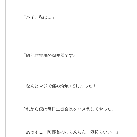
「ハイ、私は…」
「阿部君専用の肉便器です♪」
…なんとマジで催●が効いてしまった！
それから僕は毎日生徒会長をハメ倒してやった。
「あっすご…阿部君のおちんちん、気持ちいい…」