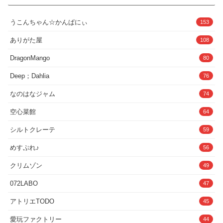
と詰まったスーパーミルキーパック！※こちらのシリーズは、
り、作中キャラクターは合意のもとのシチュエーションで演技してい
『『『夫婦イチャラブ純愛』』』【永久保証作品】となっておりま
ます。本作品はAI生成イラストです。手の描写やその他部分に不自然
す！NTRやスワッピングの要素は絶対ゼロです。
うこんちゃん☆かんぱにぃ
な部分がある画像がある可能性があります。出来る限り修正してます
153
＋‥‥‥‥‥‥‥‥‥‥‥‥‥‥‥‥＋【詳細説明】奥さんのド迫力
が、見落としにご理解いただける方のみご購入をお願い致します。
爆乳を旦那さんの特権で好き放題させてもらいつつ遺伝子レベルで相
ありがた屋
108
性抜群な肉体とテクでしっかりガチイキしてもらうようなラブラブイ
チャイチャ成分特濃な夜を楽しめる内容になっております。プレイ内
DragonMango
80
容といたしましては、・キス・ディープキス・言葉責め・下着越しお
触り・揉みしだき・乳首攻め・おしゃぶり・手マン・クンニ・牛柄ビ
Deep；Dahlia
76
キニコスチューム・フェラチオ・パイズリ・ぶっかけ・授乳手コキ・
本番子作り・種付けプレスなどなどを、愛嬌・愛情・思いやりたっぷ
りな夫婦の営みで全編構成しております。おっぱい全体が性感帯なド
なのはなジャム
74
Mヒロインで旦那さんは絡みにSっ気がありますが、夫婦以外の参戦
やお互い嫌がるようなプレイは一切ありません。いつもの茶番めいた
空心菜館
64
乳繰りあいから始まり、最終的に本気の子作りセックスに突入しま
す。また、表紙から全編変更した元陰キャなヒロインの沙穂さんにぴ
シルトクレーテ
59
ったりな眼鏡仕様バージョンもご用意しております！眼鏡巨乳好きの
方はぜひ！実用性を考慮してR18本編を最初に配置しておりますが、
めすぷれ♪
56
付属の2人のほっこりな日常編やいきなりLive2Dアニメーションから
楽しんでいただいてもOKな内容です。
＋‥‥‥‥‥‥‥‥‥‥‥‥‥‥‥‥＋【あらすじ】主人公・茶山沙
クリムゾン
49
穂は旦那さんがして欲しいことは何でもしてあげたい一生懸命で優し
い天然甘々系新妻！食いしん坊な性格とホルモン潤沢ライフで沙穂の
072LABO
47
おっぱいはたわわな果実に急成長！勿論そんなカラダも大好きな旦那
さんは仕事の疲れから沙穂にお願いごとが…「今日はね俺…とにかく
アトリエTODO
45
おっぱいを触りまくりたいんだ…！」
＋‥‥‥‥‥‥‥‥‥‥‥‥‥‥‥‥＋【同梱アニメーションについ
愛玩ファクトリー
44
て】新進気鋭Live2D作家・有里チェキ先生が贈る「夫婦ノ夜ノアニ