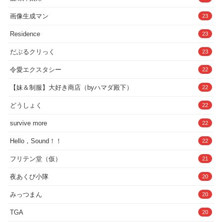
画像生成マン
23
Residence
23
だぶるクリっく
23
令愛エクスタシー
22
【妹＆制服】大好き商店（byハマダ殿下）
22
どうしょく
22
survive more
22
Hello，Sound！！
22
フリテン堂（仮）
21
夜あくび小隊
20
みっつまん
20
TGA
20