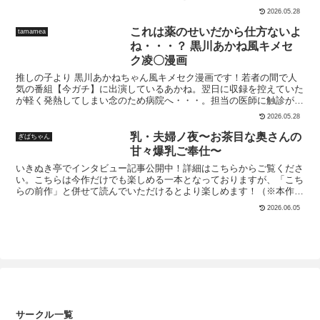
【水着】【メイド】の着せ替えヒロイン
ー版）自治会の人妻はとてもHでした。副会長一ノ瀬真美編 （モノク
かの間。 「う〜わ〜き〜も〜の〜」乃亜にその現場を目撃されてし
2026.05.28
も特集！前戯→本番の流れで画像が収録
ロ漫画）自治会の人妻はとてもHでした。2 地区センター職員 中原恵
まったのだった！【ヒロイン】■乃亜主人公「春雄」のバイトの先輩
されています。【前戯】・乳首引っ張
これは薬のせいだから仕方ないよ
tamamea
子編 （モノクロ漫画）自治会の人妻はとてもHでした。3 人妻達のお
かつ、セフレ。巨乳でエッチなことが大好き。彼氏に愛想を尽かし気
り・イラマチオ・イラマチオ射精・フェ
食事編（モノクロ漫画）特別描き下ろし漫画（モノクロ漫画） 24ペ
味で、春雄と初デートをしたが…。■香蓮春雄と乃亜の後輩バイト。
ね・・・？ 黒川あかね風キメセ
ラ、手コキ・フェラ、手コキ射精・ケツ
ージ合計 674ページ作者・サークル名 HGTラボ
素直で明るい、いい子を演じているが実は腹黒。乃亜には懐いている
ク凌〇漫画
づり・ケツづり射精・パイズリ・パイズ
が、春雄のことは内心では見下している。※※※『彼氏持ち巨乳バイ
リ射精・手マン・クンニ・おもちゃ攻
推しの子より 黒川あかねちゃん風キメセク漫画です！若者の間で人
トギャルとめちゃくちゃセックスした話』および、※※※※※※『彼
め・放尿【本番】・正常位・バック・立
気の番組【今ガチ】に出演しているあかね。翌日に収録を控えていた
氏持ち巨乳バイトギャルとめちゃくちゃセックスした話2』の続編で
ちバック・騎乗位・その他【枚数】フル
が軽く発熱してしまい念のため病院へ・・・。担当の医師に触診が必
すが、※※※※※※本作だけでも楽しめます。前の2作品も知ってい
カラー全500枚【サイズ】縦1216px横
要だと言われ怪しいと思いつつ奥のベッドがある部屋へ連れ込まれて
ると三度美味しいです！※※※◆モノクロコミック◆本編50ページ
2026.05.28
832pxのJPG※Stable Diffusionを使用し
しまう。胸を弄られしばらくすると乳首を執拗に触りだし、怪しいと
◆スマホ閲覧用のPDFファイル3種（通常版・軽量版・見開版）を同
て生成しております。※AIで生成された
思っとその時、医師の精器が露わに、パニックを起こすももう手遅
乳・夫婦ノ夜〜お茶目な奥さんの
梱企画・制作:Maritozzo漫画:BS3※サンプル画像はモザイク入りです
ぎばちゃん
画像は実在キャラクターに類似している
れ。大切な初めてを初対面の医師に奪われてしまう・・・。当然のよ
が、本編は黒消しです。
甘々爆乳ご奉仕〜
場合がありますが、それは偶然の一致で
うに中出しされ、絶望していると医師が〈市場には決して出回らない
あり、一切関係がありません。※技術的
いきぬき亭でインタビュー記事公開中！詳細はこちらからご覧くださ
特別なクスリ〉を手に襲い掛かる・・・なすすべなく全身に注入さ
な制約やAIの学習データによって細部に
い。こちらは今作だけでも楽しめる一本となっておりますが、「こち
れ、全身が激しく火照りだし・・・といった可愛くて可哀想なキメセ
破綻や不自然さが含まれる場合がありま
らの前作」と併せて読んでいただけるとより楽しめます！（※本作は
ク漫画です。・TOTAL 134Pages！！！差分・陰部修正のみのイラス
す。購入前に、そのことを理解し、同意
前作「夫婦ノ夜」と重複するページや同梱物はございません。）
ト481枚は枚数上限の都合上で別サイトでの販売になっております。
2026.06.05
した上で購入を検討していただくことを
＋‥‥‥‥‥‥‥‥‥‥‥‥‥‥‥‥＋無料で読める出血大ボリュー
詳細はPixivユーザー名【tamamea】で検索！！細かい背景変化や服
お願いいたします。※商用目的での利
ムの本編33Pと、眼鏡差分30P、日常編18Pの合計081Pに加えてアニ
装の変化はご容赦ください・・・。一部サンプルをpixivにて公開し
用・第三者への譲渡・転載等が発見され
メ冒頭（パイズリ編2分/バック編1分）を楽しめる【豪華体験版】も
ます。私の作品はAI生成をベースに生成しています。ほとんどのイラ
た際には法的処置をとらせていただき損
ぜひお試しください！＋‥‥‥‥‥‥‥‥‥‥‥‥‥‥‥‥＋【概
ストに別ツールを用いた修正を加えております。奇形等は極力弾くor
害賠償請求を致します
要】おっぱい！とにかくおっぱい…！イッパイオッパイな計181ペー
編集してますが見落とし等あるかもしれません。トリミングで対応で
ジ！SNSを中心に毎日投稿400日を突破！新婚夫婦のちょっと変わっ
きる場合はトリミングして使ってあげてください・・・。基本的に
たラブラブ生活を描いた「おちゃおちゃ」のえっちな’性活’編、奥さ
1024＊1504のサイズで生成してますがごく一部サイズ変更してるも
んの爆乳尽くしの一晩搾りな【’初’のモノクロ50ページ長編】に加え
のもあります。※注意事項※18才以上の成人向け作品です。対象年
てメガネがお好きな方へ贈る【眼鏡装着ver.】、【R18アニメ2本】や
齢に満たない方はご購入いただけません。あらかじめご了承くださ
サークル一覧
【ほんわか日常編】、【おまけCG】などなど人妻おっぱいがギュッ
い。作中の登場人物は全て成人済みです。あくまでプレイの一環であ