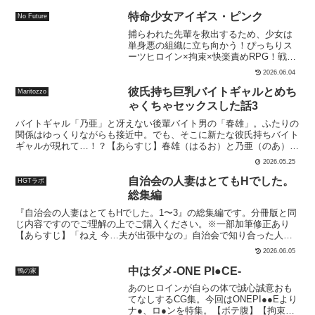
特命少女アイギス・ピンク
No Future
捕らわれた先輩を救出するため、少女は
単身悪の組織に立ち向かう！ぴっちりス
ーツヒロイン×拘束×快楽責めRPG！戦闘
中エロ10種（本番なし）エッチイベント
2026.06.04
20種
彼氏持ち巨乳バイトギャルとめち
Maritozzo
ゃくちゃセックスした話3
バイトギャル「乃亜」と冴えない後輩バイト男の「春雄」。ふたりの
関係はゆっくりながらも接近中。でも、そこに新たな彼氏持ちバイト
ギャルが現れて…！？【あらすじ】春雄（はるお）と乃亜（のあ）、
ふたりが働くコンビニに新人バイトがやってきた！「香蓮（かれ
2026.05.25
ん）」は明るく素直なギャル。まだ働き始めて数日だが、乃亜と春雄
との関係も良好だ。春雄ははじめてできた後輩バイトへの指導を、乃
自治会の人妻はとてもHでした。
HGTラボ
亜に頼まれる。ところが、ふたりっきりになったとたんに、香蓮は仕
総集編
事をサボり始める。そう…香蓮は一目置いている乃亜の前では猫を被
『自治会の人妻はとてもHでした。1〜3』の総集編です。分冊版と同
っているだけで、見るからに冴えない春雄のことは、ナメまくって見
じ内容ですのでご理解の上でご購入ください。※一部加筆修正あり
下していたのだ…！しかも香蓮は、乃亜と春雄が店内でセックスして
【あらすじ】「ねえ 今…夫が出張中なの」自治会で知り合った人妻
いることまで知っていた。抜いてあげるから自分の言うことを聞け、
と不倫SEX！？「私とも不倫をしていただけませんか？」恥らう爆
と春雄に迫ってくる。断ろうとすると、店長に乃亜と春雄のことを言
2026.06.05
乳の人妻から突然のお願い！？今年、最年少で自治会長のオレは知り
いつけると脅してくる香蓮。仕方ないので言われるがままフェラされ
合った人妻達と不倫をする事なる。うああ！射精が止まらない！！自
ることに。ところが、春雄自身も知らぬことだったが、【巨根】＋
中はダメ-ONE PI●CE-
鴨の家
治会の人妻達はめっちゃくちゃHでした。【収録作品】自治会の人妻
【乃亜によって鍛え上げられたテク】で、春雄のセックスの腕前は限
あのヒロインが自らの体で誠心誠意おも
はとてもHでした。副会長一ノ瀬真美編 （フルカラー版）自治会の人
界を突破していた。自分のテクニックに自信満々だった香蓮だが、無
てなしするCG集。今回はONEPI●●Eより
妻はとてもHでした。2 地区センター職員 中原恵子編 （フルカラー
様にアヘ顔を晒してイカされまくって、屈服させられてしまう。なん
ナ●、ロ●ンを特集。【ボテ腹】【拘束】
版）自治会の人妻はとてもHでした。3 人妻達のお食事編 （フルカラ
とか大ごとにならずに済ませられそう…。そう春雄が安心したのもつ