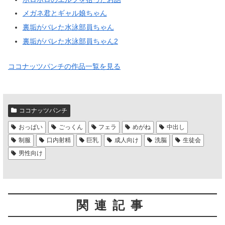
メガネ君とギャル娘ちゃん
裏垢がバレた水泳部員ちゃん
裏垢がバレた水泳部員ちゃん2
ココナッツパンチの作品一覧を見る
ココナッツパンチ
おっぱい
ごっくん
フェラ
めがね
中出し
制服
口内射精
巨乳
成人向け
洗脳
生徒会
男性向け
関連記事