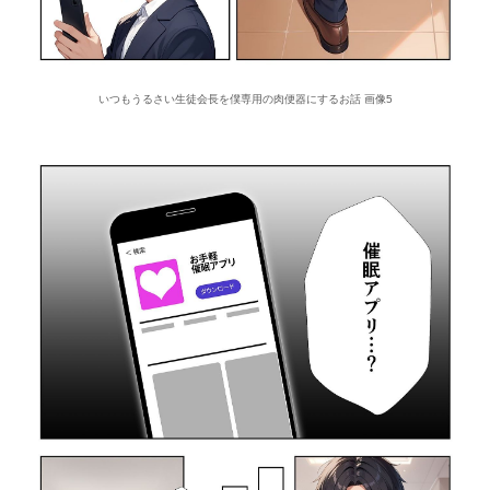
いつもうるさい生徒会長を僕専用の肉便器にするお話 画像5