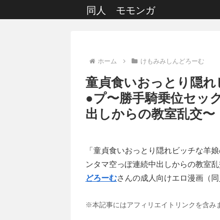
同人 モモンガ
ホーム
けもみみしんどろーむ
童貞食いおっとり隠れ
●プ〜勝手騎乗位セッ
出しからの教室乱交〜
「童貞食いおっとり隠れビッチな羊娘
ンタマ空っぽ連続中出しからの教室乱
どろーむ
さんの成人向けエロ漫画（同
※本記事にはアフィリエイトリンクを含み