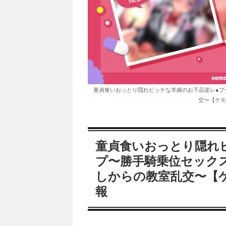
童貞食いおっとり隠れビッチな羊娘のお下品逆レ●プ
交〜【ケモ
童貞食いおっとり隠れ
プ〜勝手騎乗位セック
しからの教室乱交〜【
報