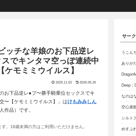
サー
ビッチな羊娘のお下品逆レ
うこん
クスでキンタマ空っぽ連続中
ありが
【ケモミミウイルス】
Dragon
2025.11.02
2026.05.26
Deep；D
のお下品逆レ●プ〜勝手騎乗位セックスでキ
なのは
交〜【ケモミミウイルス】」は
けもみみしん
空心菜
人作品）です。
シルト
ます。18歳未満の方はご利用いただけません。
めすぷれ