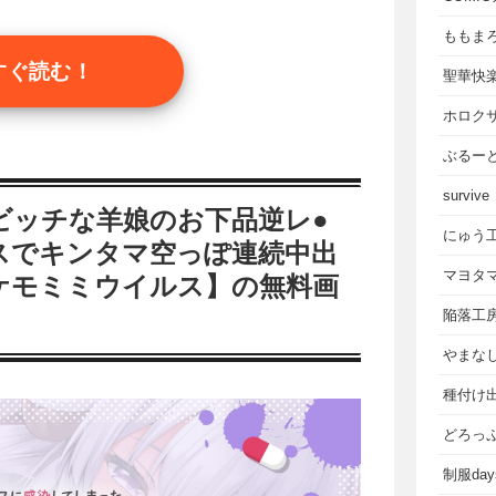
ももま
すぐ読む！
聖華快
ホロク
ぶるー
survive
ビッチな羊娘のお下品逆レ●
にゅう
スでキンタマ空っぽ連続中出
マヨタ
ケモミミウイルス】の無料画
陥落工
やまな
種付け
どろっ
制服da