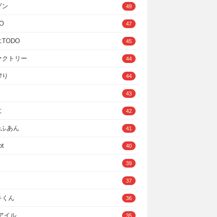
ゾン
49
O
47
TODO
45
ァクトリー
44
搾り
44
43
に
42
IOふあん
41
ot
40
39
37
キくん
36
Cアイル
35