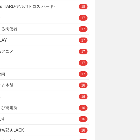
ross HARD‐アルバトロス ハード‐
18
き
17
する肉便器
17
LAY
17
るアニメ
17
17
秋尚
17
堂☆本舗
16
ヒ
16
とぴ発電所
16
んす
16
ち部★LACK
16