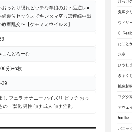
汁っけ
いおっとり隠れビッチな羊娘のお下品逆レ●
鬼塚ク
手騎乗位セックスでキンタマ空っぽ連続中出
ウィザ
の教室乱交〜【ケモミミウイルス】
C_Reali
63
たこと
みしんどろーむ
氷室
ひやし
106分)+α枚
きょく
-29
桃色甘
フグタ
出し フェラ オナニー パイズリ ビッチ おっ
もの・獣化 男性向け 成人向け 淫乱
アウェ
furuike
パニッ