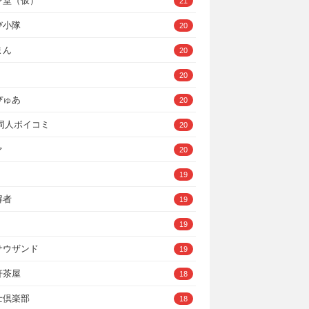
ン堂（仮）
21
び小隊
20
まん
20
20
ぴゅあ
20
A同人ボイコミ
20
ァ
20
19
解者
19
19
サウザンド
19
軒茶屋
18
士倶楽部
18