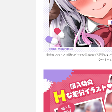
童貞食いおっとり隠れビッチな羊娘のお下品逆レ●プ
交〜【ケモ