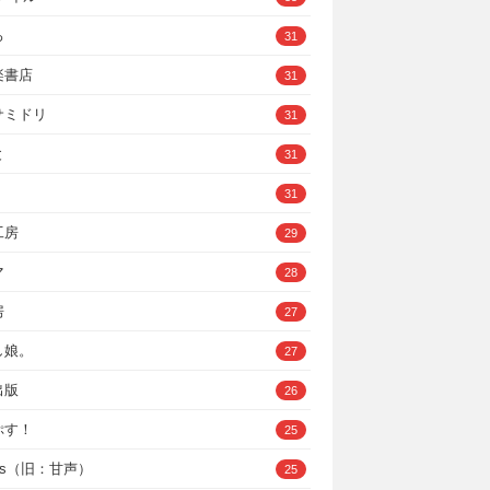
ろ
31
楽書店
31
サミドリ
31
と
31
31
工房
29
マ
28
房
27
し娘。
27
出版
26
ぷす！
25
ys（旧：甘声）
25