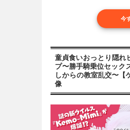
今
童貞食いおっとり隠れ
プ〜勝手騎乗位セック
しからの教室乱交〜【
像