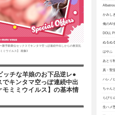
Albat
かみし
俺のAI
DOLL P
ぬるぬ
〜勝手騎乗位セックスでキンタマ空っぽ連続中出しからの教室乱
ミミウイルス】 画像3
はやふ
あとり
真・聖
ビッチな羊娘のお下品逆レ●
ハレノ
スでキンタマ空っぽ連続中出
ケモミミウイルス】の基本情
ちゃん
らびり
生ハメ堕