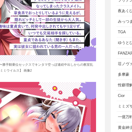
フリテ
夜あく
みっつ
TGA
ゆうと
FANZ
荘ノヴ
〜勝手騎乗位セックスでキンタマ空っぽ連続中出しからの教室乱
ミミウイルス】 画像2
多摩豪
性癖理
Cior
ミミズ
一億万
黄金紳