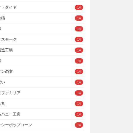
オ・ダイヤ
14
の猫
14
屋
14
オスモーク
14
製造工場
14
屋
14
ノンの宴
14
ぱい
14
モファミリア
14
ん丸
14
るハニー工房
14
クシーポップコーン
14