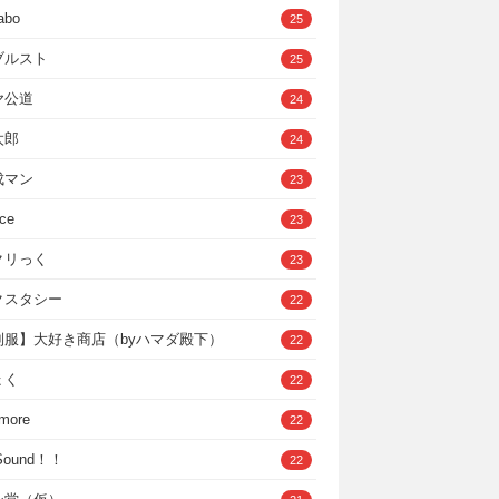
abo
25
ブルスト
25
ヤ公道
24
太郎
24
成マン
23
ce
23
クリっく
23
クスタシー
22
制服】大好き商店（byハマダ殿下）
22
ょく
22
 more
22
，Sound！！
22