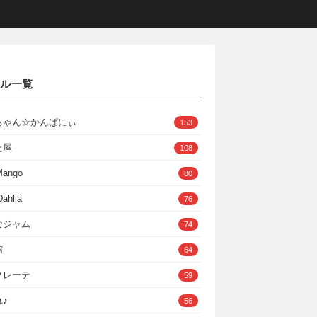
クル一覧
ちゃん☆かんぱにぃ
153
た屋
108
Mango
80
ahlia
76
なジャム
74
館
64
クレーテ
59
♪
56