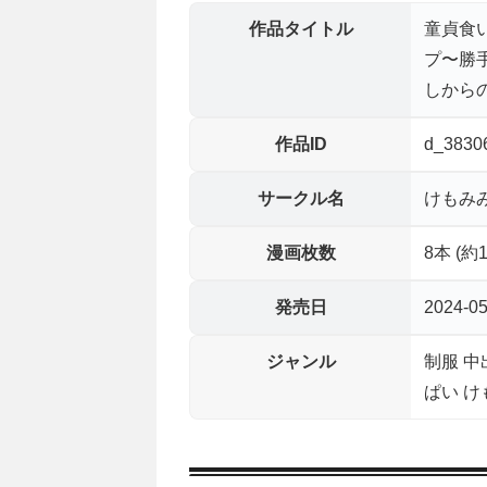
作品タイトル
童貞食
プ〜勝
しから
作品ID
d_3830
サークル名
けもみ
漫画枚数
8本 (約
発売日
2024-05
ジャンル
制服 中
ぱい け