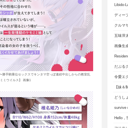
Libido-L
ディー
クルマ
五味滓
画像生
Residen
だぶる
〜勝手騎乗位セックスでキンタマ空っぽ連続中出しからの教室乱
令愛エ
ミミウイルス】 画像1
【妹＆
どうし
survive
Hello