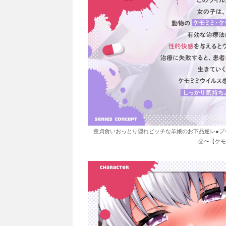
童貞食いおっとり隠れビッチな羊娘のお下品逆レ●プ
交〜【ケモ