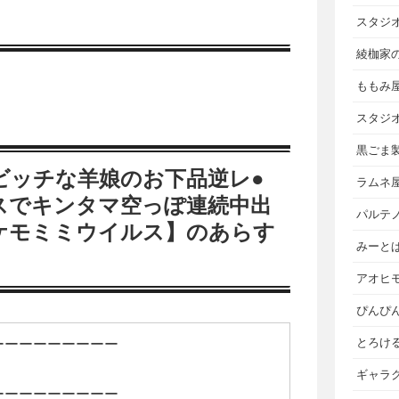
スタジ
綾枷家
ももみ
スタジ
黒ごま
ビッチな羊娘のお下品逆レ●
ラムネ
スでキンタマ空っぽ連続中出
パルテ
ケモミミウイルス】のあらす
みーと
アオヒ
ぴんぴ
とろけ
ーーーーーーーーー
ギャラ
ーーーーーーーーー