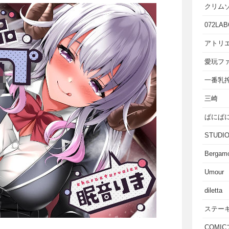
クリム
072LAB
アトリエ
愛玩フ
一番乳
三崎
ぱにぱ
STUD
Bergam
Umour
diletta
ステー
COMI