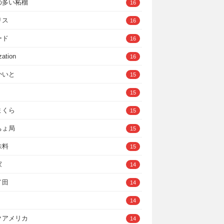
の多い柘榴
16
リス
16
ード
16
zation
16
かいと
15
15
まくら
15
ちょ局
15
味料
15
家
14
イ田
14
14
クアメリカ
14