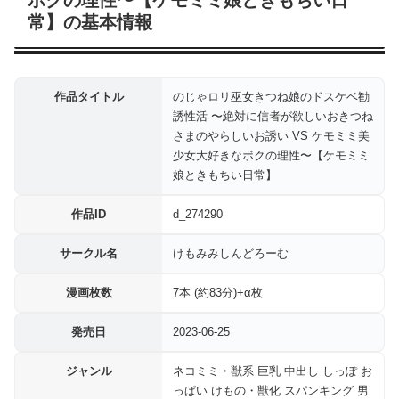
常】の基本情報
作品タイトル
のじゃロリ巫女きつね娘のドスケベ勧
誘性活 〜絶対に信者が欲しいおきつね
さまのやらしいお誘い VS ケモミミ美
少女大好きなボクの理性〜【ケモミミ
娘ときもちい日常】
作品ID
d_274290
サークル名
けもみみしんどろーむ
漫画枚数
7本 (約83分)+α枚
発売日
2023-06-25
ジャンル
ネコミミ・獣系 巨乳 中出し しっぽ お
っぱい けもの・獣化 スパンキング 男