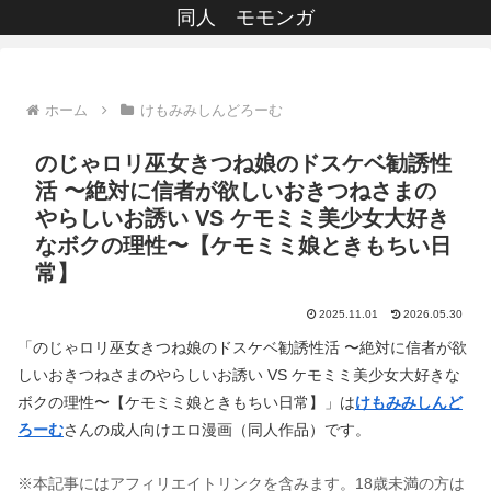
同人 モモンガ
ホーム
けもみみしんどろーむ
のじゃロリ巫女きつね娘のドスケベ勧誘性
活 〜絶対に信者が欲しいおきつねさまの
やらしいお誘い VS ケモミミ美少女大好き
なボクの理性〜【ケモミミ娘ときもちい日
常】
2025.11.01
2026.05.30
「のじゃロリ巫女きつね娘のドスケベ勧誘性活 〜絶対に信者が欲
しいおきつねさまのやらしいお誘い VS ケモミミ美少女大好きな
ボクの理性〜【ケモミミ娘ときもちい日常】」は
けもみみしんど
ろーむ
さんの成人向けエロ漫画（同人作品）です。
※本記事にはアフィリエイトリンクを含みます。18歳未満の方は