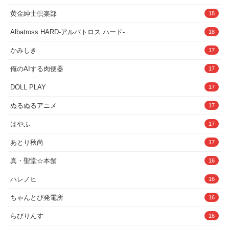
黄金紳士倶楽部
18
Albatross HARD‐アルバトロス ハード‐
18
かみしき
17
俺のAIする肉便器
17
DOLL PLAY
17
ぬるぬるアニメ
17
はやふ
17
あとり秋尚
17
真・聖堂☆本舗
16
ハレノヒ
16
ちゃんとぴ発電所
16
らびりんす
16