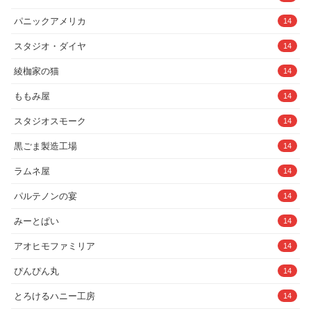
パニックアメリカ
14
スタジオ・ダイヤ
14
綾枷家の猫
14
ももみ屋
14
スタジオスモーク
14
黒ごま製造工場
14
ラムネ屋
14
パルテノンの宴
14
みーとぱい
14
アオヒモファミリア
14
ぴんぴん丸
14
とろけるハニー工房
14