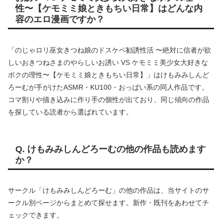
性〜【ケモミミ娘ときもちい日常】はどんな内
容のエロ漫画ですか？
「のじゃロリ巫女きつね娘のドスケベ勧誘性活 〜絶対に信者が欲
しいおきつねさまのやらしいお誘い VS ケモミミ美少女大好きな
ボクの理性〜【ケモミミ娘ときもちい日常】」はけもみみしんど
ろーむが手がけたASMR・KU100・おっぱい系の同人作品です。
コマ割りや描き込みに作り手の個性が出ており、同じ傾向の作品
を探している読者から選ばれています。
Q. けもみみしんどろーむの他の作品も読めます
か？
サークル「けもみみしんどろーむ」の他の作品は、当サイトのサ
ークル別ページからまとめて探せます。新作・既刊をあわせてチ
ェックできます。