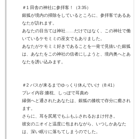
＃1 田舎の神社に参拝客！（3:35）
銀狐が境内の掃除をしているところに、参拝客であるあ
なたが訪れます。
あなたの目当ては神社……だけではなく、この神社で働
いているケモミミの巫女でもありました。
あなたがケモミミ好きであることを一発で見抜いた銀狐
は、あなたをこの神社の信者にしようと、境内奥へとあ
なたを誘い込みます。
＃2 バスが来るまでゆっくり休んでいけ（8:41）
プレイ内容:膝枕、しっぽで耳責め
縁側へと通されたあなたは、銀狐の膝枕で存分に癒され
ます。
さらに、耳を尻尾でもふもふされるおまけ付き。
彼女のニオイと温度に包まれながら、いつしかあなた
は、深い眠りに落ちてしまうのでした。