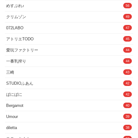
=========================================今回のライ
めすぷれ♪
56
ブ配信はここまでになります♪楽しい時間はあっという間ですね！
【マナミのラジオ締めトーク】
クリムゾン
49
=========================================■トラック6_
あなたイチャイチャしましょう♪（21:13）
072LABO
47
=========================================ねえ、あな
た♪日頃から色々と支えてくれてありがとう♪今日は久しぶりに二人
アトリエTODO
ともお休みの日ですから、アイドルとしてのマナミじゃなくて、あな
45
ただけの妻、真奈実として愛してくださいね♪【夫とラブラブエッ
チ、いちゃいちゃキス、中出し】
愛玩ファクトリー
44
=========================================■トラック7_
妻ドル最高です♪（01:44）
一番乳搾り
44
=========================================旦那様に支
えられて妻ドルマナミのワンマンライブは大成功です！いつも応援し
三崎
43
てくれて本当にありがとうございます！マナミはこれからも頑張って
行きますので応援よろしくお願いしますね♪【マナミのライブトー
STUDIOふあん
ク】・ー・ー・ー・ー・ー・ー・ー・ー・ー・ー・ー・ー・ー・ー・
42
ー・ー・ー・ー・ー・■同梱内容＊本編データ約67分（効果音有無
Ver.をご用意しております）＊パッケージやその他イラストデータ
ぱにぱに
42
（PNG形式）＊オマケ1（NGシーン集）＊オマケ2（ありがた屋過去
作サンプル集）■クレジット絵:ささくら様ロゴ＆デザイン:hatoco様
Bergamot
40
台本:のら様声優＆台本修正＆編集＆企画:ありがた〜い私■ありがた
屋サークル主の、ありがた〜い私こと、ありがた姉さんって？成人向
Umour
39
け音声サークル『ありがた屋』を管理しながら、自らもR18作品にボ
イスを当ててたり、実演音声などにも挑戦している、ただの睾丸好き
diletta
の人妻お姉さんです●●
38