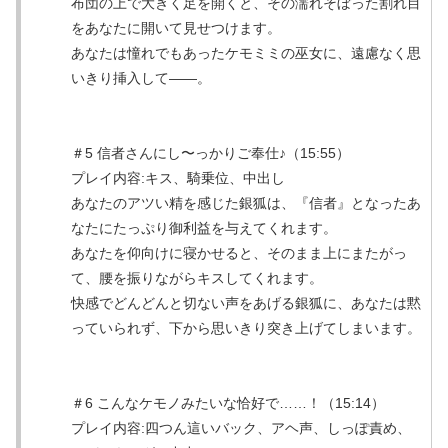
布団の上で大きく足を開くと、その濡れそぼった割れ目
をあなたに開いて見せつけます。
あなたは憧れでもあったケモミミの巫女に、遠慮なく思
いきり挿入して――。
＃5 信者さんにし〜っかりご奉仕♪（15:55）
プレイ内容:キス、騎乗位、中出し
あなたのアツい精を感じた銀狐は、『信者』となったあ
なたにたっぷり御利益を与えてくれます。
あなたを仰向けに寝かせると、そのまま上にまたがっ
て、腰を振りながらキスしてくれます。
快感でどんどんと切ない声をあげる銀狐に、あなたは黙
っていられず、下から思いきり突き上げてしまいます。
＃6 こんなケモノみたいな恰好で……！（15:14）
プレイ内容:四つん這いバック、アヘ声、しっぽ責め、