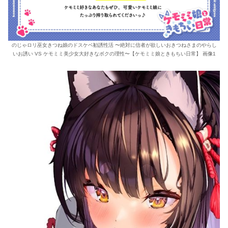
のじゃロリ巫女きつね娘のドスケベ勧誘性活 〜絶対に信者が欲しいおきつねさまのやらし
いお誘い VS ケモミミ美少女大好きなボクの理性〜【ケモミミ娘ときもちい日常】 画像1