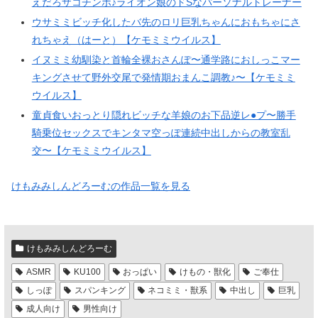
えだろザコチンポ♪ライオン娘のドSなパーソナルトレーナー
ウサミミビッチ化したバ先のロリ巨乳ちゃんにおもちゃにさ
れちゃえ（はーと）【ケモミミウイルス】
イヌミミ幼馴染と首輪全裸おさんぽ〜通学路におしっこマー
キングさせて野外交尾で発情期おまんこ調教♪〜【ケモミミ
ウイルス】
童貞食いおっとり隠れビッチな羊娘のお下品逆レ●プ〜勝手
騎乗位セックスでキンタマ空っぽ連続中出しからの教室乱
交〜【ケモミミウイルス】
けもみみしんどろーむの作品一覧を見る
けもみみしんどろーむ
ASMR
KU100
おっぱい
けもの・獣化
ご奉仕
しっぽ
スパンキング
ネコミミ・獣系
中出し
巨乳
成人向け
男性向け