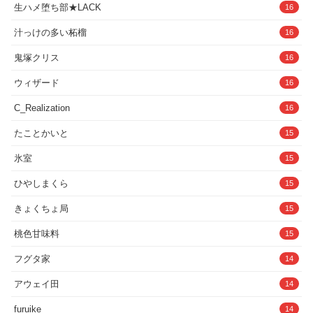
生ハメ堕ち部★LACK
16
汁っけの多い柘榴
16
鬼塚クリス
16
ウィザード
16
C_Realization
16
たことかいと
15
氷室
15
ひやしまくら
15
きょくちょ局
15
桃色甘味料
15
フグタ家
14
アウェイ田
14
furuike
14