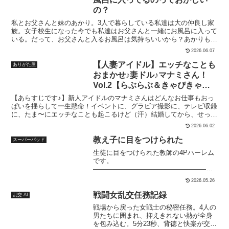
シュでザーメン大量逆流！側位・背面座位・騎乗位・背面駅弁など体
惚れた。いや、落とされたんだわ。あの夜の浴衣姿、まじで脳に焼き
の？
位チェンジ連発で2時間超えの超持久戦に！最後は逃げようとするヒ
付いた。「次も一緒に旅行いこーね？」って笑った顔、たぶん一生忘
ロインを捕まえて大量中出しフィニッシュ！【黒編:179P】一人沖縄
れねぇ。★こんなやつまじ買ってギャルの「えー先輩、エッチすぎー
私とお父さんと妹のあかり。3人で暮らしている私達は大の仲良し家
旅行。ビーチで日焼け止めを手伝ってくれた地元巨漢と出会い…「触
笑」にドキッとするやつ！浴衣のすき間にドキドキしたことあるや
族。女子校生になった今でも私達はお父さんと一緒にお風呂に入って
るだけならいいよね？」からパイズリ→フェラ→アナル開発→正常位
つ！脳みそとろけるギャル語りが好きなやつ！温泉とか畳のシチュに
いる。だって、お父さんと入るお風呂は気持ちいいから？あかりもお
アナル→バックアナル→連続アナル中出しへエスカレート！拒否しな
弱いやつ！ギャルの「うけるー」が最高のご褒美だと思うやつ！※本
父さんとのお風呂を毎日楽しみにしている様子。でも、ある日、学校
2026.06.07
がらも快楽に負け、堕ちきったヒロインに対し…地元巨漢が仲間を呼
作品はAI生成画像に加筆、修正を加えた作品となります。
の友達が父親とお風呂に入るのは恥ずかしい事だって本当にそうなの
び出し本格乱交スタート！マ◯コ・アナル・口の三穴同時に責めら
かなぁ……？うぅぅ……わからないよぉ何だかモヤモヤしちゃう一人
【人妻アイドル】エッチなことも
ありがた屋
れ、連続中出し＆二穴サンドイッチで精子まみれに…夜になり、一人
で入るお風呂はなんだか物足りないし私……どうしたらいいのか
おまかせ♪妻ドル♪マナミさん！
残されたビーチで体中に残る大量精子を感じながら、静かな恨みを胸
な……？基本CG枚数は13枚文字有り本文342枚、文字無し本文216枚
Vol.2【らぶらぶ＆きゃぴきゃ
に星空の下で放心…瓜二つ！ドッペルゲンターの完全対比の2大長
を含め全558枚今まで発売した作品いくつかのプロローグとエロシー
編！総ページ数334P全編セリフ入りの超ボリューム！通常・中出
ぴ】
ンを丸々1シーン、お試し用としておまけで収録させていただきまし
【あらすじです♪】新人アイドルのマナミさんはどんなお仕事もおっ
し・連続絶頂・アナル・二穴・大量射精・完堕ちなど要素満載！【注
た。他の作品のご購入の参考にしていただけると嬉しいです。原画:
ぱいを揺らして一生懸命！イベントに、グラビア撮影に、テレビ収録
意】本作品はAI生成により作成された完全フィクションです。登場人
岩滝たく/虎兎子シナリオ:狩野 景
に、たま〜にエッチなことも起こるけど（汗）結婚してから、せっか
物・描写・ストーリーはすべてAIによる生成物であり、実在の人物・
く叶った夢のアイドル！皆に愛されるアイドルを目指して、「人妻な
2026.06.02
出来事とは一切関係ありません。AI生成特有の表現や不自然な箇所が
のにアイドル！？夫公認NG無しの妻ドル♪マナミ」今日も精一杯頑張
ある場合がありますが、ご了承ください。「肌色の違いが少ない」と
ります！！！・ー・ー・ー・ー・ー・ー・ー・ー・ー・ー・ー・ー・
教え子に目をつけられた
スーパーバッド
お感じになられた際は、御愛嬌として、温かくお受け止めいただけま
ー・ー・ー・ー・ー・ー・ー・【ヒロイン紹介です♪】昔からアイド
すと幸いです。
生徒に目をつけられた教師の4Pハーレム
ルに憧れていたが、なんやかんやで普通に就職し、普通に結婚し、平
です。
凡な日常を送っていた。しかしそのドスケベボディを世間が放ってお
―――――――――――――――――基
くはずもなく…ある日突然でスカウトされ、夫公認で人妻アイドル
本CG:35枚本編:238枚サイズ:1920x1360
（通称妻ドル）としてデビュー！基本的に夫ラブだが、貞操観念はか
2026.05.26
テキスト有り/無し
なりゆる〜く、男性はみ〜んなエッチだから、エッチな要求は当たり
―――――――――――――――――Twi
戦闘女乱交任務記録
乱交 AI
前！それに応えてあげるのも大歓迎！といった女神のような存在。・
tter:ud_sbadpixiv:6839717
ー・ー・ー・ー・ー・ー・ー・ー・ー・ー・ー・ー・ー・ー・ー・
戦場から戻った女戦士の秘密任務。4人の
ー・ー・ー・ー・【トラック紹介です♪】●は配信パート。◆はその
男たちに囲まれ、抑えきれない熱が全身
他のイベントパートトラックとなります。
を包み込む。5分23秒、背徳と快楽が交錯
=========================================●トラック1_