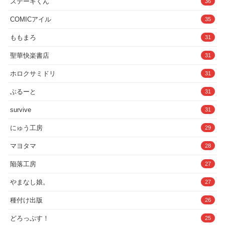
ステーキくん
36
COMICアイル
35
ももまろ
31
聖華快楽書店
31
ホロクサミドリ
31
ぶるーと
31
survive
31
にゅう工房
29
マヨタマ
28
陥落工房
27
やまなし娘。
27
種付け出版
26
どろっぷす！
25