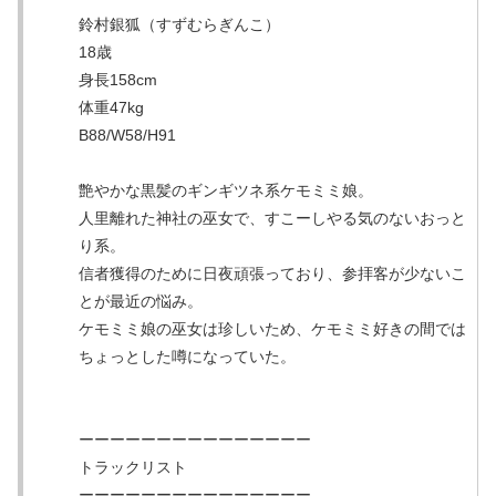
鈴村銀狐（すずむらぎんこ）
18歳
身長158cm
体重47kg
B88/W58/H91
艶やかな黒髪のギンギツネ系ケモミミ娘。
人里離れた神社の巫女で、すこーしやる気のないおっと
り系。
信者獲得のために日夜頑張っており、参拝客が少ないこ
とが最近の悩み。
ケモミミ娘の巫女は珍しいため、ケモミミ好きの間では
ちょっとした噂になっていた。
ーーーーーーーーーーーーーーー
トラックリスト
ーーーーーーーーーーーーーーー