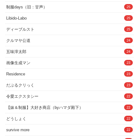
制服days（旧：甘声）
25
Libido-Labo
25
ディーブルスト
25
クルマヤ公道
24
五味滓太郎
24
画像生成マン
23
Residence
23
だぶるクリっく
23
令愛エクスタシー
22
【妹＆制服】大好き商店（byハマダ殿下）
22
どうしょく
22
survive more
22