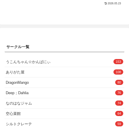
する乱交任務の記録。
2026.05.23
配信始めます♪（02:41）
=========================================ラジオの担
当期間が終わってしまって、旦那様に情報を発信出来ていなかったん
ですけど、今はライブ配信っていうのが個人で出来るらしいです！夫
が色々と準備してくれました、マナミライブ配信スタートですっ！
【マナミの配信冒頭トーク】
=========================================■トラック2_
おもちゃの実演キャンペーンガールです♪（19:17）
=========================================マナミなん
と大人用おもちゃのキャンペーンガールをやります！店頭での実演販
サークル一覧
売もありますので、是非お店に来てください♪【電マでオナニー実演
販売、潮吹き】
=========================================●トラック3_
うこんちゃん☆かんぱにぃ
153
旦那様との会話は楽しいです♪（02:59）
=========================================ライブ配信
ありがた屋
108
ってラジオと違って、放送中にリアクションもらえるので楽しいです
ね！そうだ、旦那様からの質問に答えちゃいます♪もちろん、マナミ
DragonMango
はNG無しです！【マナミの配信中間トーク】
80
=========================================■トラック
4_Y字バランスを先生に支えてもらいます♪（17:46）
Deep；Dahlia
76
=========================================ダンスは体
幹がとても大事なので、ダンスの先生の提案でY字バランスをどれだ
なのはなジャム
74
けキープ出来るかの練習を始めました♪でもマナミはまだまだダンス
初心者なので、先生が補助してくれてます！とってもしっかり支えら
空心菜館
64
れて、安心して練習出来ます！【Y字バランスで生ハメ中出しえっ
ち、大量潮吹き】
シルトクレーテ
=========================================●トラック5_
59
チャンネル登録してまた来てくださいね♪（01:59）