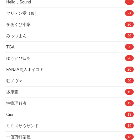
Hello，Sound！！
22
フリテン堂（仮）
21
夜あくび小隊
20
みっつまん
20
TGA
20
ゆうとぴゅあ
20
FANZA同人ボイコミ
20
荘ノヴァ
20
多摩豪
19
性癖理解者
19
Cior
19
ミミズサウザンド
19
一億万軒茶屋
18