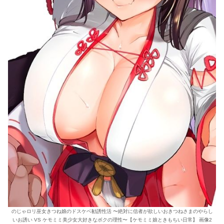
のじゃロリ巫女きつね娘のドスケベ勧誘性活 〜絶対に信者が欲しいおきつねさまのやらし
いお誘い VS ケモミミ美少女大好きなボクの理性〜【ケモミミ娘ときもちい日常】 画像2