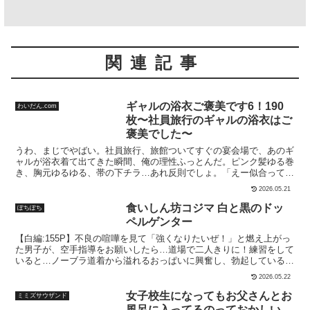
関連記事
ギャルの浴衣ご褒美です6！190
わいだん.com
枚〜社員旅行のギャルの浴衣はご
褒美でした〜
うわ、まじでやばい。社員旅行、旅館ついてすぐの宴会場で、あのギ
ャルが浴衣着て出てきた瞬間、俺の理性ふっとんだ。ピンク髪ゆる巻
き、胸元ゆるゆる、帯の下チラ…あれ反則でしょ。「えー似合って
る？うけるー！」って笑いながら、座敷でドンって横座りしてくる。
2026.05.21
近ぇ、近ぇって！ いい匂いすんなって！！「先輩、酔ってんの？」
って、顔覗きこまれた瞬間、息止まった。近距離で見ると、まつげバ
食いしん坊コジマ 白と黒のドッ
ぽちぽち
サッ、唇ぷるっ、肩すべすべ。「ふふ、顔赤いよ？」って言いなが
ペルゲンター
ら、肩寄せてくるの、反則。浴衣のすき間からチラッ、で、頭真っ
【白編:155P】不良の喧嘩を見て「強くなりたいぜ！」と燃え上がっ
白。そのあと部屋戻っても、ドキドキ止まんねぇ。畳の上でゴロゴロ
た男子が、空手指導をお願いしたら…道場で二人きりに！練習をして
しながら「うわ、あれ絶対誘ってただろ…」とかぶつぶつ。でも風呂
いると…ノーブラ道着から溢れるおっぱいに興奮し、勃起しているこ
上がりにまた出てきたんだよ、あのギャル。髪濡れて、浴衣の袖ゆる
とがバレてしまう。お姉さんは「私がこうさせたなら…責任取るわ」
ゆるで、「ねぇ、二次会いこーよ」って。もうムリ。理性、終了。足
2026.05.22
と言いながら…手コキ→フェラ→口内射精から始まり、シックスナイ
音パタパタ、心臓ドクドク、頭の中ぐるぐる。「先輩、そんな顔して
ン→バック生ハメ（アナルツンツンのイジワルプレイ）→ガン突き正
どしたの？」「なに？見たいの？」って、からかう声が耳に残って、
女子校生になってもお父さんとお
ミミズサウザンド
常位で完全堕ちキスハメ！うな重パワーで精力爆発！中出し連発ラッ
もう「見たいです」しか言えねぇ俺、バカだよな。あの瞬間、完全に
風呂に入ってるのっておかしい