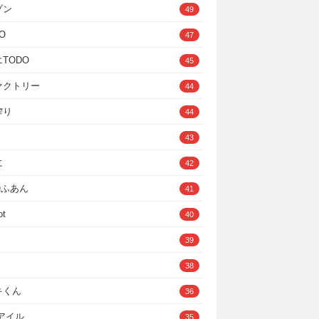
ゾン
49
O
47
TODO
45
ァクトリー
44
搾り
44
43
に
42
IOふあん
41
ot
40
39
38
キくん
36
Cアイル
35