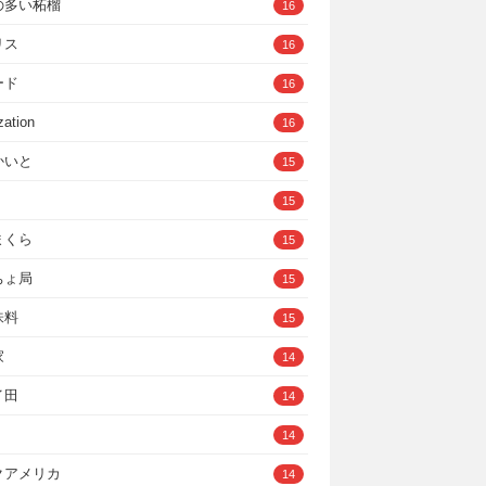
の多い柘榴
16
リス
16
ード
16
zation
16
かいと
15
15
まくら
15
ちょ局
15
味料
15
家
14
イ田
14
14
クアメリカ
14