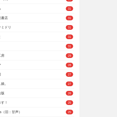
ろ
31
楽書店
31
サミドリ
31
と
31
31
工房
29
マ
28
房
27
し娘。
27
出版
26
ぷす！
25
ys（旧：甘声）
25