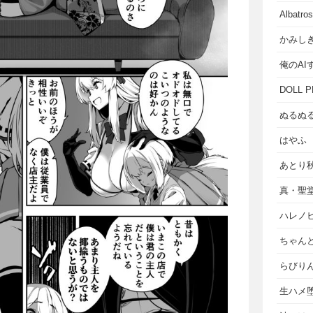
Albat
かみし
俺のAI
DOLL P
ぬるぬ
はやふ
あとり
真・聖
ハレノ
ちゃん
らびり
生ハメ堕