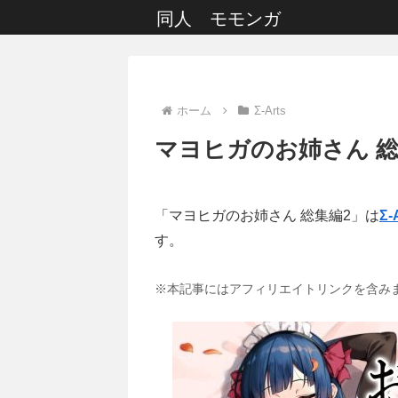
同人 モモンガ
ホーム
Σ-Arts
マヨヒガのお姉さん 総
「マヨヒガのお姉さん 総集編2」は
Σ-
す。
※本記事にはアフィリエイトリンクを含み