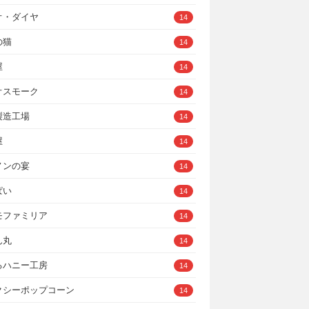
オ・ダイヤ
14
の猫
14
屋
14
オスモーク
14
製造工場
14
屋
14
ノンの宴
14
ぱい
14
モファミリア
14
ん丸
14
るハニー工房
14
クシーポップコーン
14