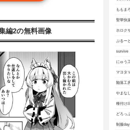
ももま
聖華快
集編2の無料画像
ホロク
ぶるー
survive
にゅう
マヨタ
陥落工
やまな
種付け
どろっ
制服da