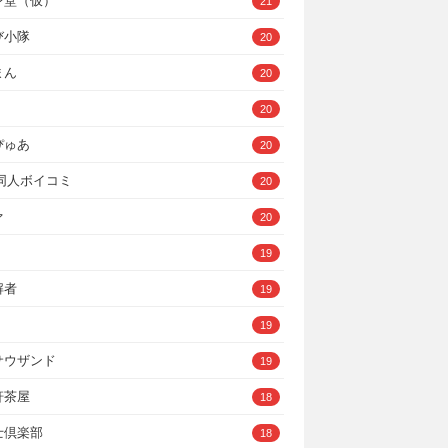
ン堂（仮）
21
び小隊
20
まん
20
20
ぴゅあ
20
A同人ボイコミ
20
ァ
20
19
解者
19
19
サウザンド
19
軒茶屋
18
士倶楽部
18