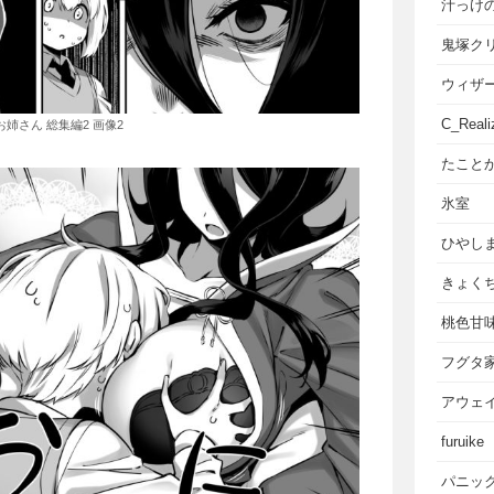
汁っけ
鬼塚ク
ウィザ
C_Reali
姉さん 総集編2 画像2
たこと
氷室
ひやし
きょく
桃色甘
フグタ
アウェ
furuike
パニッ