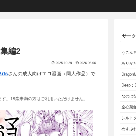
サー
集編2
うこん
2025.10.29
2026.06.06
ありが
Arts
さんの成人向けエロ漫画（同人作品）で
Dragon
Deep；D
なのは
ます。18歳未満の方はご利用いただけません。
空心菜
シルト
めすぷれ