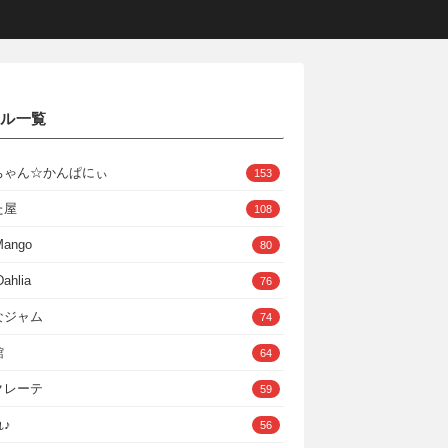
クル一覧
ちゃん☆かんぱにぃ
153
た屋
108
Mango
80
ahlia
76
なジャム
74
館
64
クレーテ
59
♪
56