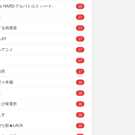
ross HARD‐アルバトロス ハード‐
18
き
17
する肉便器
17
LAY
17
るアニメ
17
17
秋尚
17
堂☆本舗
16
ヒ
16
とぴ発電所
16
んす
16
ち部★LACK
16