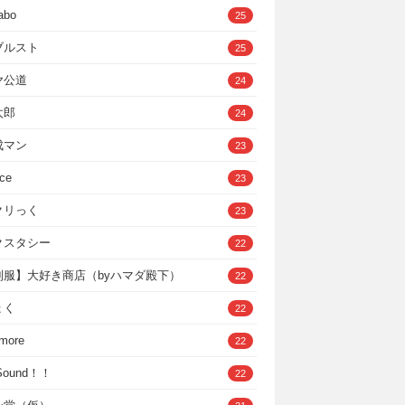
abo
25
ブルスト
25
ヤ公道
24
太郎
24
成マン
23
ce
23
クリっく
23
クスタシー
22
制服】大好き商店（byハマダ殿下）
22
ょく
22
 more
22
，Sound！！
22