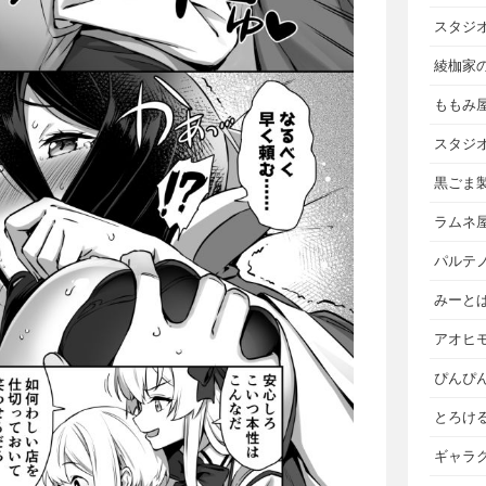
スタジ
綾枷家
ももみ
スタジ
黒ごま
ラムネ
パルテ
みーと
アオヒ
ぴんぴ
とろけ
ギャラ