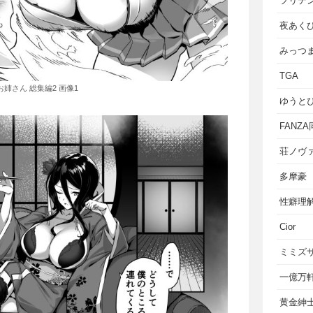
フリテ
夜あく
みっつ
TGA
姉さん 総集編2 画像1
ゆうと
FANZ
荘ノヴ
多摩豪
性癖理
Cior
ミミズ
一億万
黄金紳