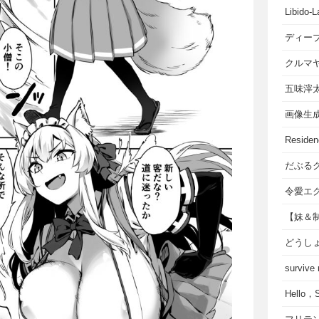
Libido-L
ディー
クルマ
五味滓
画像生
Residen
だぶる
令愛エ
【妹＆
どうし
survive
Hello