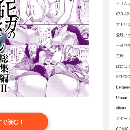
クリム
072LAB
アトリエ
愛玩フ
一番乳
三崎
ぱにぱ
STUD
Bergam
Umour
diletta
ステー
すぐ読む！
COMI