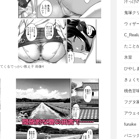
汁っけ
鬼塚ク
ウィザ
C_Reali
たこと
氷室
てくるでっかい教え子 画像4
ひやし
きょく
桃色甘
フグタ
アウェ
furuike
パニッ