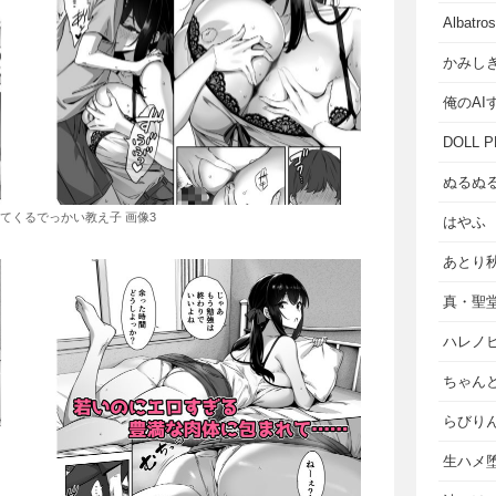
Albat
かみし
俺のAI
DOLL P
ぬるぬ
てくるでっかい教え子 画像3
はやふ
あとり
真・聖
ハレノ
ちゃん
らびり
生ハメ堕