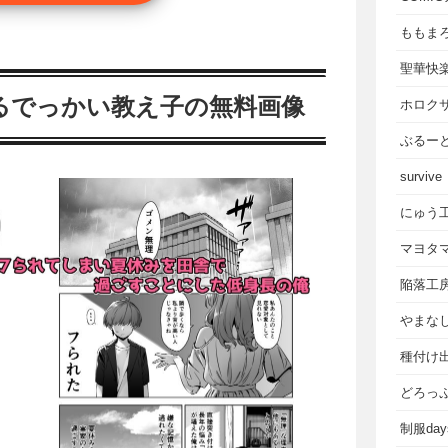
ももま
聖華快
るでっかい教え子の無料画像
ホロク
ぶるー
survive
にゅう
マヨタ
陥落工
やまな
種付け
どろっ
制服da