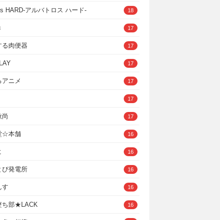
ross HARD‐アルバトロス ハード‐
18
き
17
する肉便器
17
LAY
17
るアニメ
17
17
秋尚
17
堂☆本舗
16
ヒ
16
とぴ発電所
16
んす
16
ち部★LACK
16