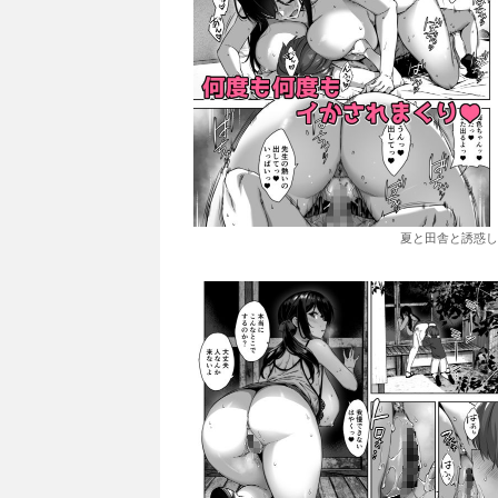
夏と田舎と誘惑し