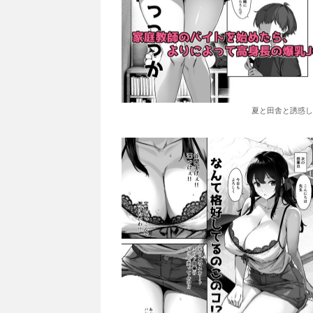
夏と田舎と誘惑し