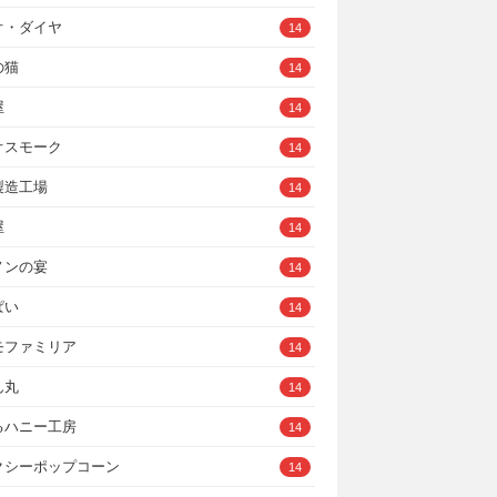
オ・ダイヤ
14
の猫
14
屋
14
オスモーク
14
製造工場
14
屋
14
ノンの宴
14
ぱい
14
モファミリア
14
ん丸
14
るハニー工房
14
クシーポップコーン
14