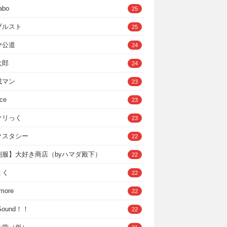
abo
25
ブルスト
25
ヤ公道
24
太郎
24
成マン
23
ce
23
クリっく
23
クスタシー
22
制服】大好き商店（byハマダ殿下）
22
ょく
22
 more
22
，Sound！！
22