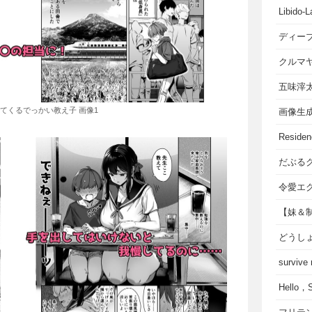
Libido-L
ディー
クルマ
五味滓
てくるでっかい教え子 画像1
画像生
Residen
だぶる
令愛エ
【妹＆
どうし
survive
Hello