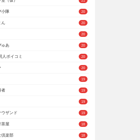
ン堂（仮）
21
び小隊
20
まん
20
20
ぴゅあ
20
A同人ボイコミ
20
ァ
20
19
解者
19
19
サウザンド
19
軒茶屋
18
士倶楽部
18