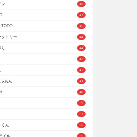
ゾン
49
O
47
TODO
45
ァクトリー
44
搾り
44
43
に
42
IOふあん
41
ot
40
39
37
キくん
36
Cアイル
35