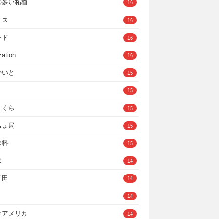
の多い柘榴
16
リス
16
ード
16
zation
16
かいと
15
15
まくら
15
ちょ局
15
味料
15
家
14
イ田
14
14
クアメリカ
14