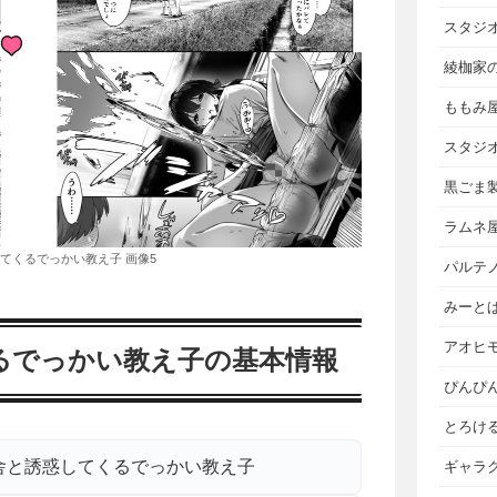
スタジ
綾枷家
ももみ
スタジ
黒ごま
ラムネ
てくるでっかい教え子 画像5
パルテ
みーと
アオヒ
るでっかい教え子の基本情報
ぴんぴ
とろけ
舎と誘惑してくるでっかい教え子
ギャラ