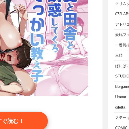
クリム
072LAB
アトリエ
愛玩フ
一番乳
三崎
ぱにぱ
STUD
Bergam
Umour
diletta
ステー
すぐ読む！
COMI