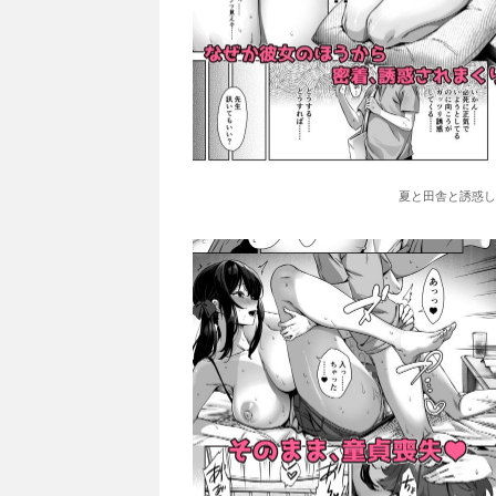
夏と田舎と誘惑し