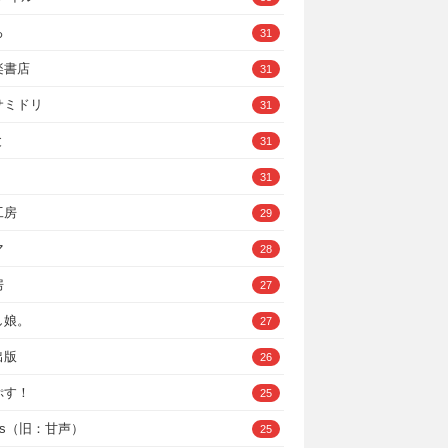
ろ
31
楽書店
31
サミドリ
31
と
31
31
工房
29
マ
28
房
27
し娘。
27
出版
26
ぷす！
25
ys（旧：甘声）
25