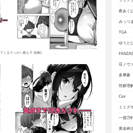
フリテ
夜あく
みっつ
TGA
ゆうと
てくるでっかい教え子 画像2
FANZ
荘ノヴ
多摩豪
性癖理
Cior
ミミズ
一億万
黄金紳