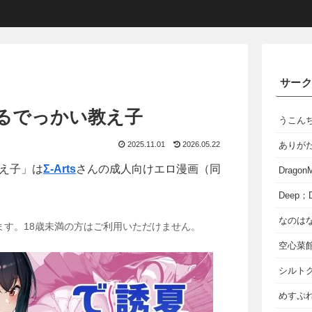
サー
るでっかい教え子
うこん
2025.11.01
2026.05.22
ありが
え子」は
Σ-Arts
さんの成人向けエロ漫画（同
Dragon
Deep；D
なのは
ます。18歳未満の方はご利用いただけません。
空心菜
シルト
めすぷれ