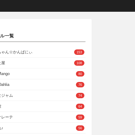
クル一覧
ちゃん☆かんぱにぃ
153
た屋
108
Mango
80
ahlia
76
なジャム
74
館
64
クレーテ
59
♪
56