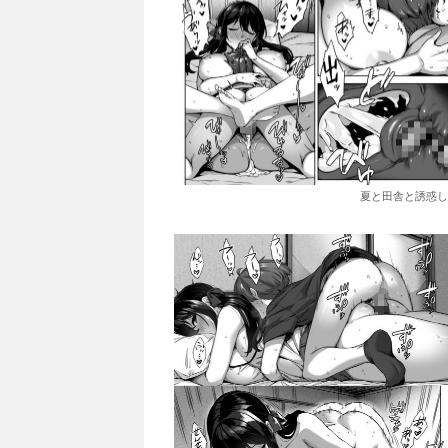
夏と田舎と誘惑し