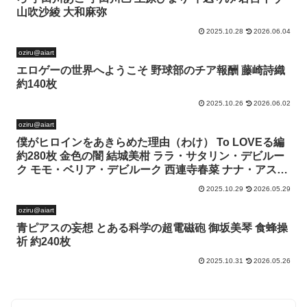
山吹沙綾 大和麻弥
2025.10.28
2026.06.04
oziru@aiart
エロゲーの世界へようこそ 野球部のチア報酬 藤崎詩織
約140枚
2025.10.26
2026.06.02
oziru@aiart
僕がヒロインをあきらめた理由（わけ） To LOVEる編
約280枚 金色の闇 結城美柑 ララ・サタリン・デビルー
ク モモ・ベリア・デビルーク 西連寺春菜 ナナ・アス
タ・デビルーク 黒咲芽亜 ルン・エルシ・ジュエリア 籾
2025.10.29
2026.05.29
岡里紗 御門涼子 天条院沙姫 村雨静 桐崎恭子 九条凛 沢
田未央 藤崎綾
oziru@aiart
青ピアスの妄想 とある科学の超電磁砲 御坂美琴 食蜂操
祈 約240枚
2025.10.31
2026.05.26