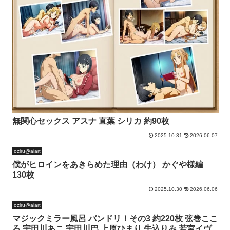
無関心セックス アスナ 直葉 シリカ 約90枚
2025.10.31
2026.06.07
oziru@aiart
僕がヒロインをあきらめた理由（わけ） かぐや様編
130枚
2025.10.30
2026.06.06
oziru@aiart
マジックミラー風呂 バンドリ！その3 約220枚 弦巻ここ
ろ 宇田川あこ 宇田川巴 上原ひまり 牛込りみ 若宮イヴ