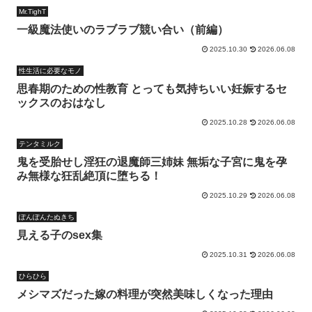
Mr.TighT
一級魔法使いのラブラブ競い合い（前編）
2025.10.30
2026.06.08
性生活に必要なモノ
思春期のための性教育 とっても気持ちいい妊娠するセ
ックスのおはなし
2025.10.28
2026.06.08
テンタミルク
鬼を受胎せし淫狂の退魔師三姉妹 無垢な子宮に鬼を孕
み無様な狂乱絶頂に堕ちる！
2025.10.29
2026.06.08
ぽんぽんたぬきち
見える子のsex集
2025.10.31
2026.06.08
ひらひら
メシマズだった嫁の料理が突然美味しくなった理由