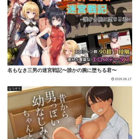
名もなき三男の迷宮戦記〜誰かの腕に堕ちる君〜
2026.06.17
なつぞう