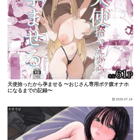
天使拾ったから孕ませる 〜おじさん専用ボテ腹オナホ
になるまでの記録〜
2026.07.19
かきそば