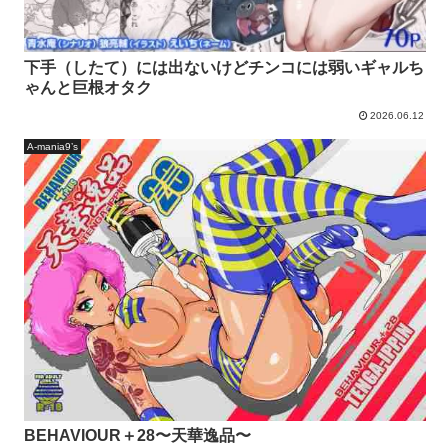
下手（したて）には出ないけどチンコには弱いギャルち
ゃんと巨根オタク
2026.06.12
A-mania9’s
BEHAVIOUR＋28〜天華逸品〜