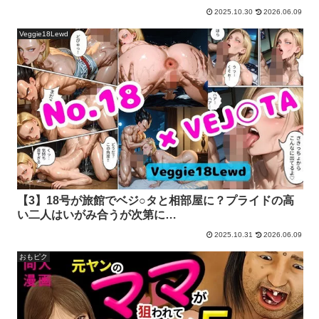
2025.10.30
2026.06.09
Veggie18Lewd
【3】18号が旅館でベジ○タと相部屋に？プライドの高
い二人はいがみ合うが次第に…
2025.10.31
2026.06.09
おもピク