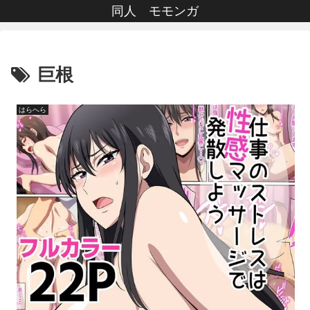
同人 モモンガ
巨根
はらへら