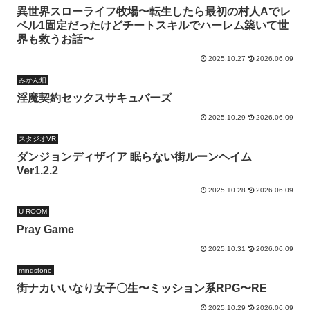
異世界スローライフ牧場〜転生したら最初の村人Aでレ
ベル1固定だったけどチートスキルでハーレム築いて世
界も救うお話〜
2025.10.27
2026.06.09
みかん畑
淫魔契約セックスサキュバーズ
2025.10.29
2026.06.09
スタジオVR
ダンジョンディザイア 眠らない街ルーンヘイム
Ver1.2.2
2025.10.28
2026.06.09
U-ROOM
Pray Game
2025.10.31
2026.06.09
mindstone
街ナカいいなり女子〇生〜ミッション系RPG〜RE
2025.10.29
2026.06.09