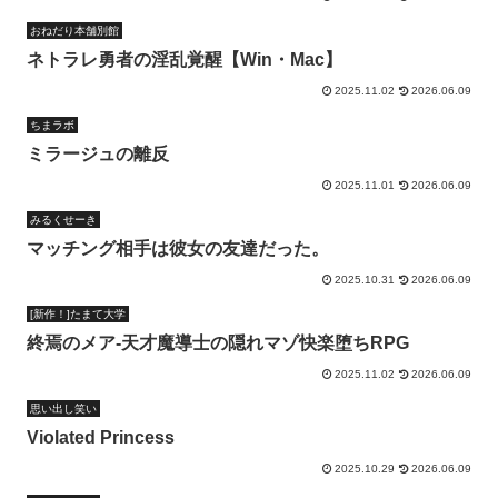
おねだり本舗別館
ネトラレ勇者の淫乱覚醒【Win・Mac】
2025.11.02
2026.06.09
ちまラボ
ミラージュの離反
2025.11.01
2026.06.09
みるくせーき
マッチング相手は彼女の友達だった。
2025.10.31
2026.06.09
[新作！]たまて大学
終焉のメア-天才魔導士の隠れマゾ快楽堕ちRPG
2025.11.02
2026.06.09
思い出し笑い
Violated Princess
2025.10.29
2026.06.09