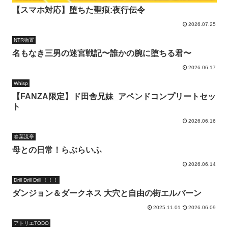
【スマホ対応】堕ちた聖痕:夜行伝令
2026.07.25
NTR物置
名もなき三男の迷宮戦記〜誰かの腕に堕ちる君〜
2026.06.17
Whisp
【FANZA限定】ド田舎兄妹_アペンドコンプリートセッ
ト
2026.06.16
春葉流亭
母との日常！らぶらいふ
2026.06.14
Drill Drill Drill ！！！
ダンジョン＆ダークネス 大穴と自由の街エルバーン
2025.11.01
2026.06.09
アトリエTODO