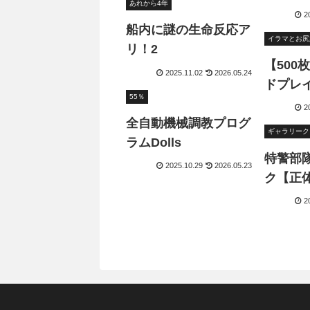
あれから4年
2
船内に謎の生命反応ア
リ！2
【500
2025.11.02
2026.05.24
ドプレ
55％
2
全自動機械調教プログ
ギャラリーク
ラムDolls
特警部
2025.10.29
2026.05.23
ク【正
2