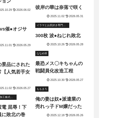
ション
彼岸の華は奈落で咲く
025.10.29
2026.06.02
2025.11.02
2026.05.31
イラマとお尻好き専門ショップ
vs催●オジサ
300枚 波●ねじれ敗北
2025.10.26
2026.05.28
025.11.01
2026.05.29
ななめ班
最恐メス〇キちゃんの
の景品にされた
戦闘員化改造工程
常【人気若手女
2025.10.30
2026.05.27
025.11.02
2026.05.27
ももまろ
種付けプレス加工株式会社
俺の妻は奴●派遣業の
売れっ子ドM嬢だった
屈辱！下
員に敗北の巻
2025.12.18
2026.05.26