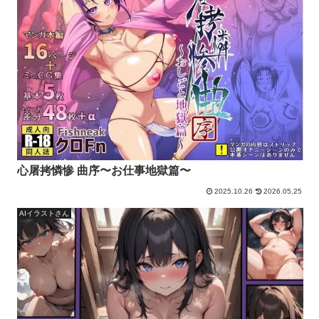
心屠拷憐惨 曲序〜お仕事地獄篇〜
2025.10.26
2026.05.25
AIイラストさん