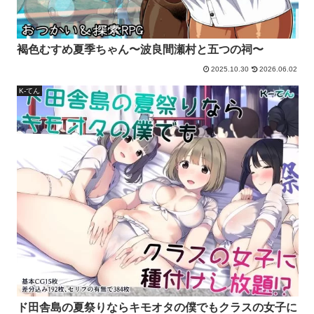
褐色むすめ夏季ちゃん〜波良間瀬村と五つの祠〜
2025.10.30
2026.06.02
K-てん
ド田舎島の夏祭りならキモオタの僕でもクラスの女子に