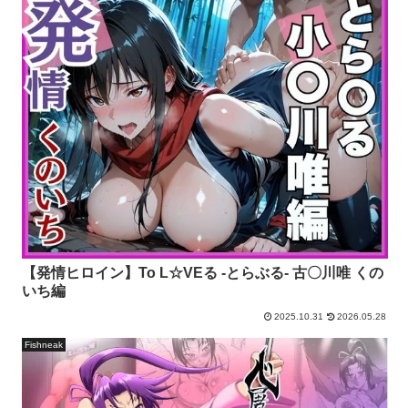
【発情ヒロイン】To L☆VEる -とらぶる- 古〇川唯 くの
いち編
2025.10.31
2026.05.28
Fishneak