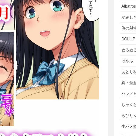
Albat
かみし
俺のAI
DOLL P
ぬるぬ
はやふ
あとり
真・聖
ハレノ
ちゃん
らびり
生ハメ堕