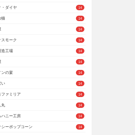
オ・ダイヤ
14
の猫
14
屋
14
オスモーク
14
製造工場
14
屋
14
ノンの宴
14
ぱい
14
モファミリア
14
ん丸
14
るハニー工房
14
クシーポップコーン
14