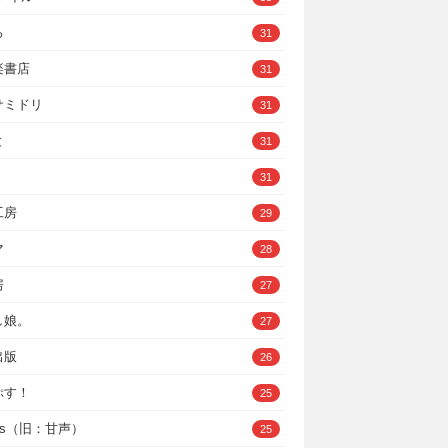
ろ
31
楽書店
31
サミドリ
31
と
31
31
工房
29
マ
28
房
27
し娘。
27
出版
26
ぷす！
25
ys（旧：甘声）
25