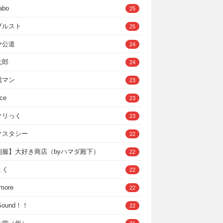
abo
25
ブルスト
25
ヤ公道
24
太郎
24
成マン
23
ce
23
クリっく
23
クスタシー
22
制服】大好き商店（byハマダ殿下）
22
ょく
22
 more
22
，Sound！！
22