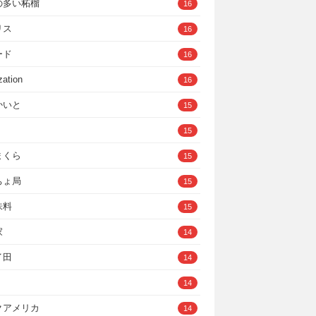
の多い柘榴
16
リス
16
ード
16
zation
16
かいと
15
15
まくら
15
ちょ局
15
味料
15
家
14
イ田
14
14
クアメリカ
14