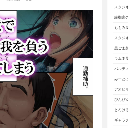
スタジ
綾枷家
ももみ
スタジ
黒ごま
ラムネ
パルテ
みーと
アオヒ
ぴんぴ
とろけ
ギャラ