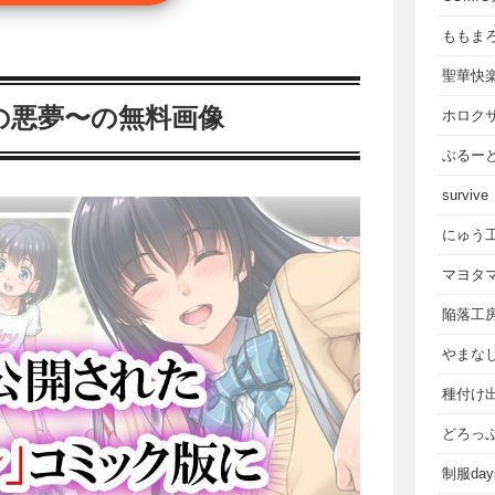
ももま
聖華快
月の悪夢〜の無料画像
ホロク
ぶるー
survive
にゅう
マヨタ
陥落工
やまな
種付け
どろっ
制服da