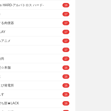
ross HARD‐アルバトロス ハード‐
18
き
17
する肉便器
17
LAY
17
るアニメ
17
17
秋尚
17
堂☆本舗
16
ヒ
16
とぴ発電所
16
んす
16
ち部★LACK
16