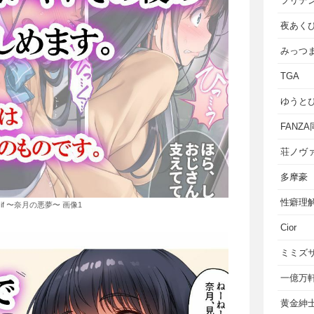
フリテ
夜あく
みっつ
TGA
ゆうと
FANZ
荘ノヴ
多摩豪
性癖理
f 〜奈月の悪夢〜 画像1
Cior
ミミズ
一億万
黄金紳