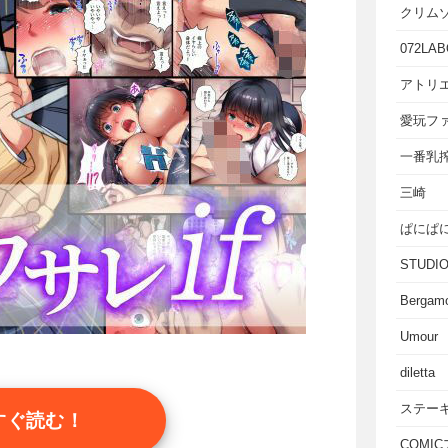
クリム
072LAB
アトリエ
愛玩フ
一番乳
三崎
ぱにぱ
STUD
Bergam
Umour
diletta
ステー
すぐ読む！
COMI