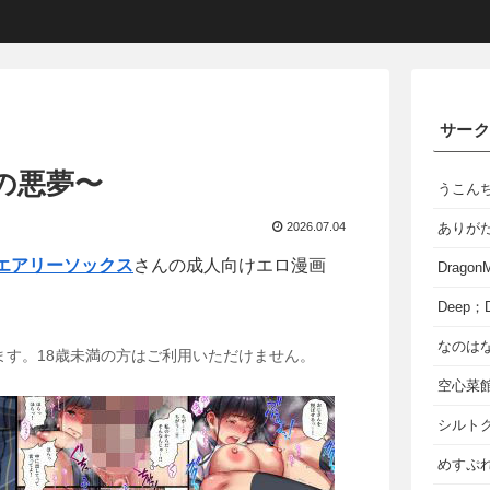
サー
月の悪夢〜
うこん
2026.07.04
ありが
エアリーソックス
さんの成人向けエロ漫画
Dragon
Deep；D
なのは
ます。18歳未満の方はご利用いただけません。
空心菜
シルト
めすぷれ