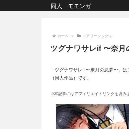
同人 モモンガ
ホーム
エアリーソックス
ツグナワサレif 〜奈
「ツグナワサレif 〜奈月の悪夢〜」は
（同人作品）です。
※本記事にはアフィリエイトリンクを含み