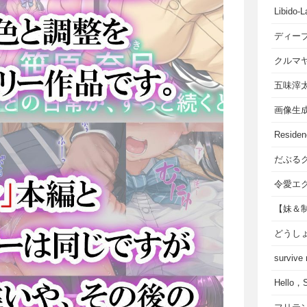
Libido-L
ディー
クルマ
五味滓
画像生
Residen
だぶる
令愛エ
【妹＆
どうし
survive
Hello