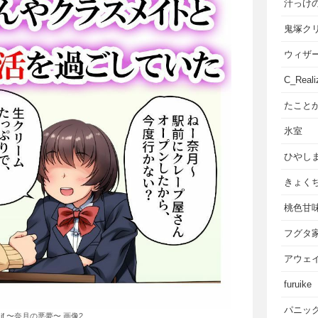
汁っけ
鬼塚ク
ウィザ
C_Reali
たこと
氷室
ひやし
きょく
桃色甘
フグタ
アウェ
furuike
パニッ
f 〜奈月の悪夢〜 画像2