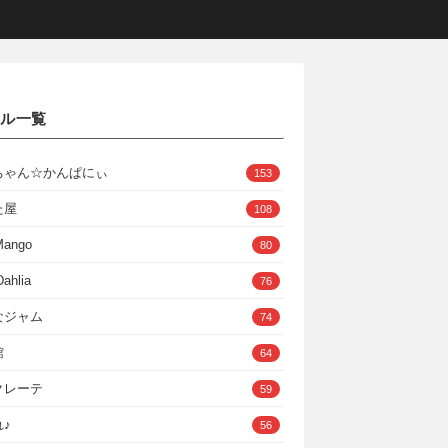
クル一覧
ちゃん☆かんぱにぃ
153
た屋
108
Mango
80
ahlia
76
なジャム
74
館
64
クレーテ
59
♪
56