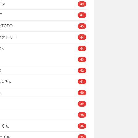
ゾン
49
O
47
TODO
45
ァクトリー
44
搾り
44
43
に
42
IOふあん
41
ot
40
39
38
キくん
36
Cアイル
35