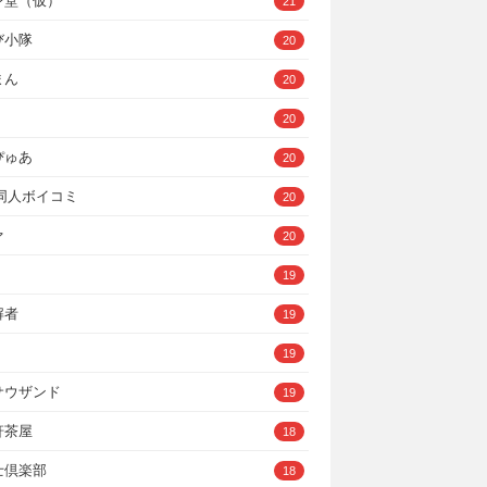
ン堂（仮）
21
び小隊
20
まん
20
20
ぴゅあ
20
A同人ボイコミ
20
ァ
20
19
解者
19
19
サウザンド
19
軒茶屋
18
士倶楽部
18