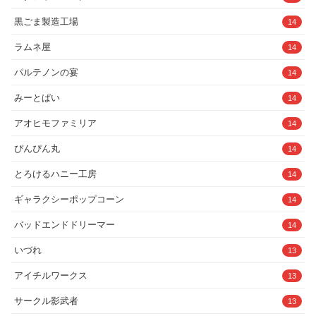
みーとぱい
14
アオヒモファミリア
14
ぴんぴん丸
14
とろけるハニー工房
14
ギャラクシーポップコーン
14
バッドエンドドリーマー
14
いづれ
13
アイチルワークス
13
サークル影武者
13
コメットパンチ
13
アダルトブログランキングへ