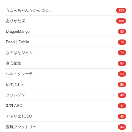
Deep；Dahlia
76
なのはなジャム
74
空心菜館
64
シルトクレーテ
59
めすぷれ♪
56
クリムゾン
49
072LABO
47
アトリエTODO
45
愛玩ファクトリー
44
一番乳搾り
44
三崎
43
STUDIOふあん
42