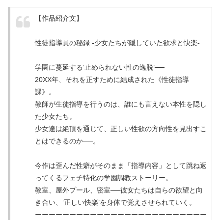
【作品紹介文】
性徒指導員の秘録 -少女たちが隠していた欲求と快楽-
学園に蔓延する‘止められない性の逸脱’──
20XX年、それを正すために結成された《性徒指導
課》。
教師が生徒指導を行うのは、誰にも言えない本性を隠し
た少女たち。
少女達は絶頂を通じて、正しい性欲の方向性を見出すこ
とはできるのか──。
今作は歪んだ性癖がそのまま「指導内容」として跳ね返
ってくるフェチ特化の学園調教ストーリー。
教室、屋外プール、密室──彼女たちは自らの欲望と向
き合い、‘正しい快楽’を身体で覚えさせられていく。
ーーーーーーーーーーーーーーーーーーーーーーーーー