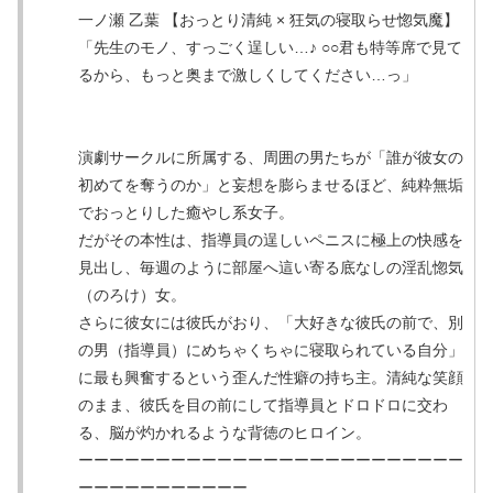
一ノ瀬 乙葉 【おっとり清純 × 狂気の寝取らせ惚気魔】
「先生のモノ、すっごく逞しい…♪ ○○君も特等席で見て
るから、もっと奥まで激しくしてください…っ」
演劇サークルに所属する、周囲の男たちが「誰が彼女の
初めてを奪うのか」と妄想を膨らませるほど、純粋無垢
でおっとりした癒やし系女子。
だがその本性は、指導員の逞しいペニスに極上の快感を
見出し、毎週のように部屋へ這い寄る底なしの淫乱惚気
（のろけ）女。
さらに彼女には彼氏がおり、「大好きな彼氏の前で、別
の男（指導員）にめちゃくちゃに寝取られている自分」
に最も興奮するという歪んだ性癖の持ち主。清純な笑顔
のまま、彼氏を目の前にして指導員とドロドロに交わ
る、脳が灼かれるような背徳のヒロイン。
ーーーーーーーーーーーーーーーーーーーーーーーーー
ーーーーーーーーーーー