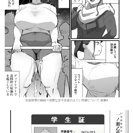
生徒指導の秘録ー清楚な女子生徒のえぐい性癖について 画像8