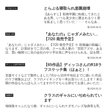
2026.06.01
に！ハレンチが苦手な古〇川が媚薬ち〇
ぽにより発情してしまう最初は戸惑って
『あなたの』じゃダメみたい…
bear red
いた男も、この状況を利用し、自分の欲
【7/20 発売予定】
望をさらけ出していく。そして行為は次
「あなたの」じゃダメみたい…【7/20 発売予定】※ 前後編の前編に
第にエスカレートしていき・・・とある
なります。計算好きで二児の母。クール系人妻の「宮田アズサ」ある
男がとらぶるハーレムを崩壊させていく
日、買い物帰りに夫の会社のやり手社長に声をかけられる。話を聞く
ストーリー◎体験版あり（ご購入検討の
と夫の部署で炎上騒動があり、夫も責任を取る為に減俸処分を受ける
際はぜひご覧ください！！）【基本情
2026.06.08
事に。その流れで社長の綾部から「愛人契約」を持ちかけられ、夫に
報】本編:54ページ＋あとがき1ページフ
も相談の上減俸処分が解除されるまで週1回で綾部と会う事に…。綾
ァイル形式:PNG画像ファイル（PDFファ
【65作品】ディッコさんのR18ラ
ディッコ@FANZA
部から下された条件を上手く利用し、家計を支えられる最低限の範囲
イル同梱）【作品作成にあたって】本作
フスケッチ集（はぁと）！
で綾部の相手をするアズサ。愛人と家庭のバランスをうまく取りつつ
品は、Stable Diffusionを用いたAI生成画
支援サイトなどで製作しました7月から10月中旬位までに描いた作品
契約満了を狙うが身体を重ねるごとに綾部の言葉が刷り込まれ…。許
像に加筆・修正を加えたものとなりま
のラフ画集および、ラフのメイキングを一本お送りいたします！未公
容範囲と思いつつ最初に計画した週1の予定は週2， 3とズレ始め頭の
す。AI画像生成の特性上、服装や髪型、
開の作品もちらほら入ってますのでそちらも併せてお楽しみいただけ
中は「仕事」の事でいっぱいになっていく…。お金をもらう以上
背景などに一部矛盾が生じる場合がござ
たら幸いです！お楽しみくださいませ！
は’本気’で仕事をしなくてはいけない…。責任感と性欲から少しずつ
います。可能な限り修正を行い、違和感
2026.05.23
歪み・壊れていく彼女の行き着く先は…。45P手マン・フェラ・パイ
を軽減するよう努めておりますが、完全
ズリ・正常位・バック・連続絶頂・潮吹き・快楽落ちなど合計45P〓
には解消できない場合がございます。そ
クラスのギャルにいぢめられてい
油鍋式
〓〓〓〓〓〓〓〓〓〓〓〓〓〓〓〓〓〓〓〓〓〓〓〓「あなたの」じ
の点、何卒ご理解いただけますようお願
ます
ゃダメみたい…【7/20 発売予定】【収録内容】※ 前後編の前編にな
い申し上げます。★★★★★レビュー・
地味陰キャふたなり娘、ギャルにいじられケダモノレズ3p身長も乳
ります。総ページ数本編: 45ページサークル: blue soda〓〓〓〓〓〓
評価のご依頼★★★★★レビュー・評価
房もペニスも大きい地味な少女、中田園子はふたなりチンポによる猛
〓〓〓〓〓〓〓〓〓〓〓〓〓〓〓〓〓〓〓
いただきましたら励みになります。また
烈な性欲に襲われつつも、テストの補習の為保健室でなんとか落ち着
貴重なご意見は今後の制作に反映してま
くまで休もうとしていが…タイミング悪くサボってベッドを使おうと
いりますので、ぜひお気軽にレビューや
2026.05.21
したガラの悪い派手なギャルふたりと鉢合わせてしまった。ギャルの
コメントをお寄せいただけると嬉しいで
はらいせにバカにされながら勃起チンポを足でシコシコ扱かれ、笑わ
カ〇メ・バッ〇ニア
す！！【SNS】Xアカウント
ろくねこや
れたり可愛がられたりしながら左右からねっとり耳を舐められ犬の尻
→@othinus789096PIXIVアカウント→ぐ
本作品はカ〇メ・バッ〇ニアの画像生
尾のように触られてもいないチンポを惨めにビクビクと上下に振りま
れむりん@AI画像同人作家