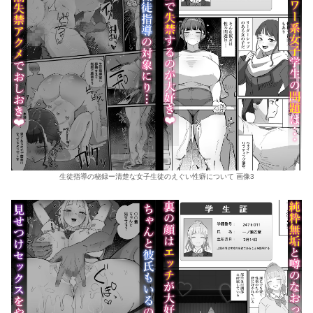
生徒指導の秘録ー清楚な女子生徒のえぐい性癖について 画像3