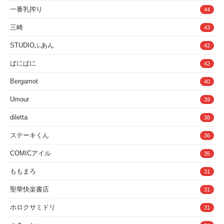
ぱにぱに
42
Bergamot
40
Umour
39
diletta
38
ステーキくん
36
COMICアイル
35
ももまろ
31
聖華快楽書店
31
ホロクサミドリ
31
ぶるーと
31
survive
31
にゅう工房
29