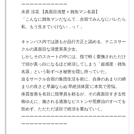
ーーーーーーーーーーー
水原 涼花 【真面目清楚 × 雑魚マン名器】
「こんなに雑魚マンだなんて…合宿でみんなにバレたら
私、もう生きていけない…っ！」
キャンパス内では誰もが品行方正と認める、テニスサー
クルの真面目な清楚系美少女。
しかしそのスカートの中には、指で軽く愛撫されただけ
で頭が真っ白になるほど絶頂してしまう「超感度・雑魚
名器」という恥ずべき秘密を隠し持っていた。
迫るサークル合宿の集団生活を前に、自身のあまりの締
まりの良さと早漏ならぬ‘早絶頂体質’に本気で苦悩。
体質改善を名目に指導員を頼るが、その真面目すぎる性
格ゆえに、施される過激なピストンや荒療治のすべてを
拒めず、ただただ涙目で絶頂を重ねていく。
ーーーーーーーーーーーーーーーーーーーーーーーーー
ーーーーーーーーーーー