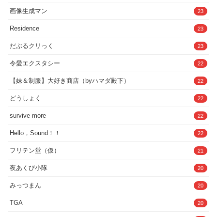
令愛エクスタシー
22
【妹＆制服】大好き商店（byハマダ殿下）
22
どうしょく
22
survive more
22
Hello，Sound！！
22
フリテン堂（仮）
21
夜あくび小隊
20
みっつまん
20
TGA
20
ゆうとぴゅあ
20
FANZA同人ボイコミ
20
荘ノヴァ
20