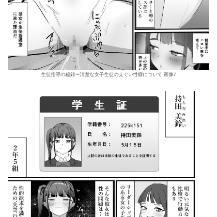
生徒指導の秘録ー清楚な女子生徒のえぐい性癖について 画像7