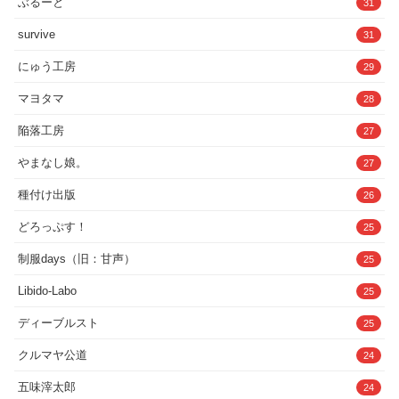
マヨタマ
28
陥落工房
27
やまなし娘。
27
種付け出版
26
どろっぷす！
25
制服days（旧：甘声）
25
Libido-Labo
25
ディーブルスト
25
クルマヤ公道
24
五味滓太郎
24
画像生成マン
23
Residence
23
だぶるクリっく
23