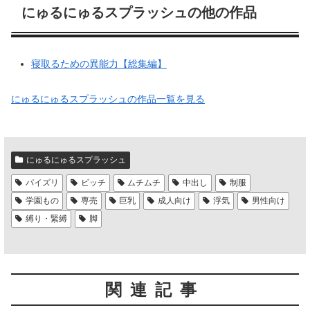
にゅるにゅるスプラッシュの作品一覧を見る
にゅるにゅるスプラッシュ
パイズリ
ビッチ
ムチムチ
中出し
制服
学園もの
専売
巨乳
成人向け
浮気
男性向け
縛り・緊縛
脚
関連記事
とらぶる寝取られ楽園崩壊
ぐれむりん
【あらすじ】彩南学園に転校してきたと
ある男。いつも美少女に囲まれるリト君
を妬ましく思っていた・・・そんなある
日、ララの発明品の影響で媚薬ち〇ぽ