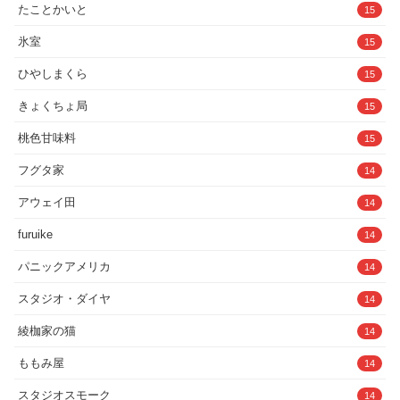
きょくちょ局
15
桃色甘味料
15
フグタ家
14
アウェイ田
14
furuike
14
パニックアメリカ
14
スタジオ・ダイヤ
14
綾枷家の猫
14
ももみ屋
14
スタジオスモーク
14
黒ごま製造工場
14
ラムネ屋
14
パルテノンの宴
14