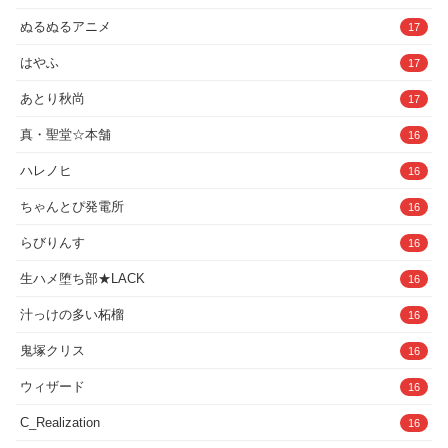
真・聖堂☆本舗
16
ハレノヒ
16
ちゃんとぴ発電所
16
らびりんす
16
生ハメ堕ち部★LACK
16
汁っけの多い柘榴
16
鬼塚クリス
16
ウィザード
16
C_Realization
16
たことかいと
15
氷室
15
ひやしまくら
15