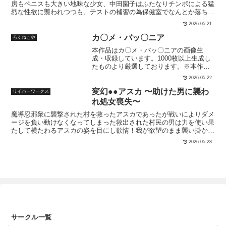
成・収録しています。1000枚以上生成し
くる！遂には発情したギャルにおマンコでチンポをねちっこく扱かれ
たものより厳選しております。※本作品
て…ベロとマンコで粘膜を犯●れ思いっきりレズ生中出し…なし崩し
の画像は生成AIで作成後に修正等行って
的に3人でケダモノのようなレズ3P種付けセックスへ……◆PDF同梱
2026.05.22
います。18歳以上を想定した架空の人物
◆総ページ数24P、うち漫画18P
です。実在する人物や団体とは一切関係
変幻●●アスカ 〜助けた男に襲わ
リイバーワークス
ありません。
れ処女喪失〜
魔導忍邪衆に襲撃された村を救ったアスカであったが戦いによりダメ
ージを負い動けなくなってしまった救出された村民の男は力を使い果
たして横たわるアスカの姿を目にし欲情！我が欲望のまま襲い掛かる
ほとんどの力を使い果たしたアスカは男にあらがえず思う存分カラダ
2026.05.28
を弄ばれ、カチカチになった男根を処女膣にねじ込まれてしまうので
あった…「初めてだから激しくしないでぇー！」〈プレイ内容〉ベロ
キス、乳首攻め、手マン、正常位、バック、中出し駅弁、ご奉仕フェ
ラ※この作品はStable Diffusionを使ったAIイラストをベースにセリ
フ等を加筆した作品です※登場人物は18歳以上です当サークルはク
リエイター同盟「AI同人フロンティア」に参加してます。最新情報は
こちらX:@doujinfrontier
サークル一覧
うこんちゃん☆かんぱにぃ
153
ありがた屋
108
DragonMango
80