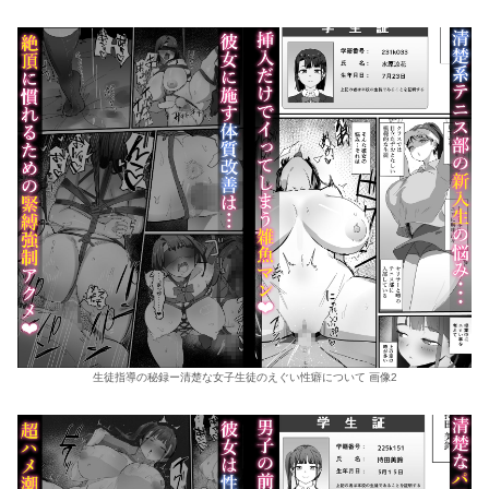
生徒指導の秘録ー清楚な女子生徒のえぐい性癖について 画像2