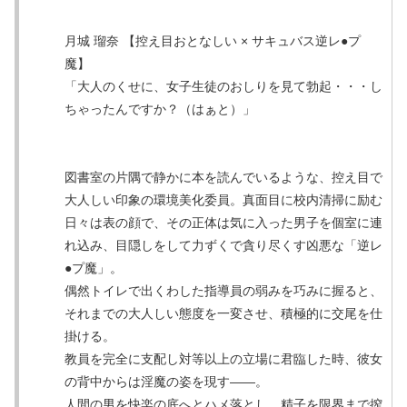
月城 瑠奈 【控え目おとなしい × サキュバス逆レ●プ
魔】
「大人のくせに、女子生徒のおしりを見て勃起・・・し
ちゃったんですか？（はぁと）」
図書室の片隅で静かに本を読んでいるような、控え目で
大人しい印象の環境美化委員。真面目に校内清掃に励む
日々は表の顔で、その正体は気に入った男子を個室に連
れ込み、目隠しをして力ずくで貪り尽くす凶悪な「逆レ
●プ魔」。
偶然トイレで出くわした指導員の弱みを巧みに握ると、
それまでの大人しい態度を一変させ、積極的に交尾を仕
掛ける。
教員を完全に支配し対等以上の立場に君臨した時、彼女
の背中からは淫魔の姿を現す――。
人間の男を快楽の底へとハメ落とし、精子を限界まで搾