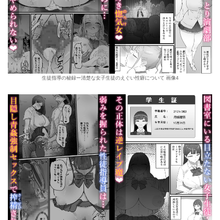
生徒指導の秘録ー清楚な女子生徒のえぐい性癖について 画像4