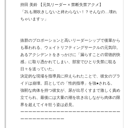
持田 美鈴 【元気リーダー × 禁断失禁アクメ】
「2Lも潮吹きしないと終わらない！？そんなの…壊れ
ちゃいますッ」
抜群のプロポーションと高いリーダーシップで後輩から
も慕われる、ウェイトリフティングサークルの元気印。
あるアクシデントをきっかけに「漏らすことの背徳的快
感」に取り憑かれてしまい、部室でひとり失禁に耽る
日々を送っていた。
決定的な現場を指導員に抑えられたことで、彼女のプラ
イドは崩壊。罰としての「性的指導」を強●される。
強靭な肉体を持つ彼女が、尿が出尽くすまで激しく責め
立てられ、最後には大量の潮を吹き出しながら肉体の限
界を超えてイキ狂う姿は必見。
ーーーーーーーーーーーーーーーーーーーーーーーーー
ーーーーーーーーーーー