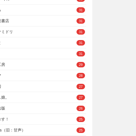
ろ
31
楽書店
31
サミドリ
31
と
31
31
工房
29
マ
28
房
27
し娘。
27
出版
26
ぷす！
25
ys（旧：甘声）
25