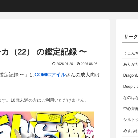
サー
カ（22） の鑑定記録 〜
うこん
2026.01.20
2026.06.06
ありが
の鑑定記録 〜」は
COMICアイル
さんの成人向け
Dragon
Deep；D
なのは
ます。18歳未満の方はご利用いただけません。
空心菜
シルト
めすぷれ