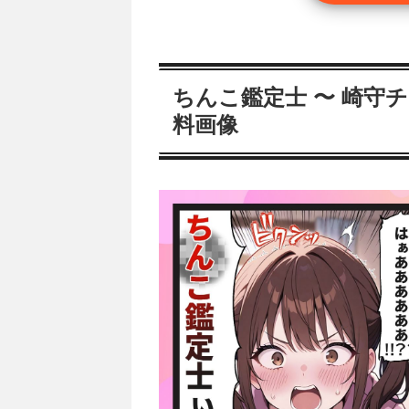
ちんこ鑑定士 〜 崎守チ
料画像