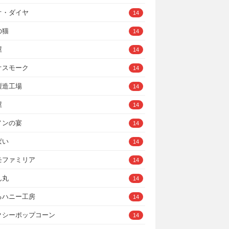
オ・ダイヤ
14
の猫
14
屋
14
オスモーク
14
製造工場
14
屋
14
ノンの宴
14
ぱい
14
モファミリア
14
ん丸
14
るハニー工房
14
クシーポップコーン
14