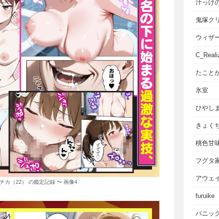
汁っけ
鬼塚ク
ウィザ
C_Reali
たこと
氷室
ひやし
きょく
桃色甘
フグタ
アウェ
チカ（22） の鑑定記録 〜 画像4
furuike
パニッ