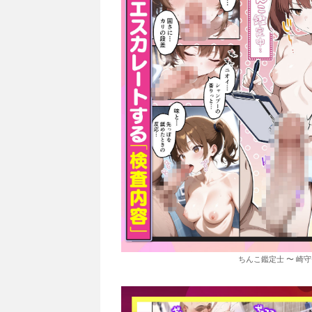
ちんこ鑑定士 〜 崎守