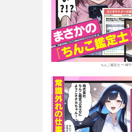
ちんこ鑑定士 〜 崎守