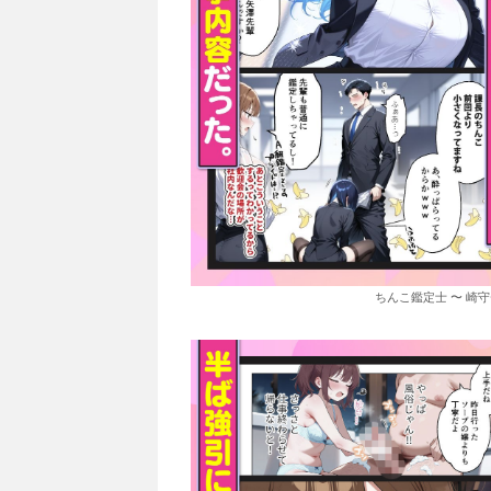
ちんこ鑑定士 〜 崎守