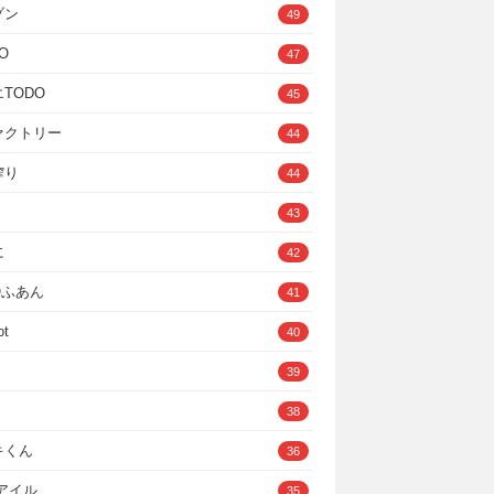
ゾン
49
O
47
TODO
45
ァクトリー
44
搾り
44
43
に
42
IOふあん
41
ot
40
39
38
キくん
36
Cアイル
35