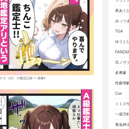
フリテ
夜あく
みっつ
TGA
ゆうと
FANZ
荘ノヴ
多摩豪
チカ（22） の鑑定記録 〜 画像2
性癖理
Cior
ミミズ
一億万
黄金紳