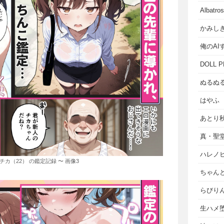
Albat
かみし
俺のAI
DOLL P
ぬるぬ
はやふ
あとり
真・聖
ハレノ
チカ（22） の鑑定記録 〜 画像3
ちゃん
らびり
生ハメ堕