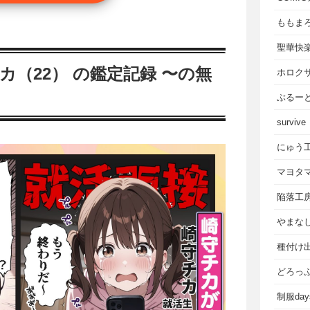
ももま
聖華快
カ（22） の鑑定記録 〜の無
ホロク
ぶるー
survive
にゅう
マヨタ
陥落工
やまな
種付け
どろっ
制服da