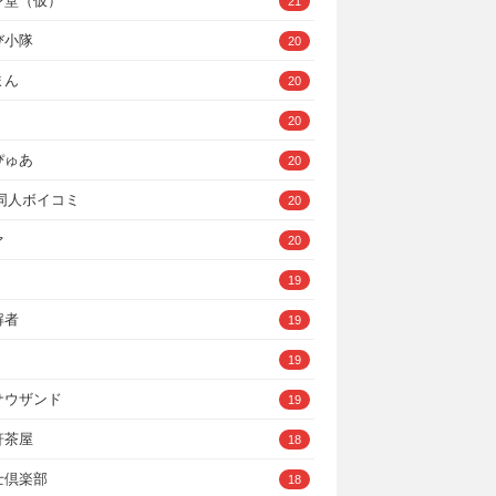
ン堂（仮）
21
び小隊
20
まん
20
20
ぴゅあ
20
A同人ボイコミ
20
ァ
20
19
解者
19
19
サウザンド
19
軒茶屋
18
士倶楽部
18