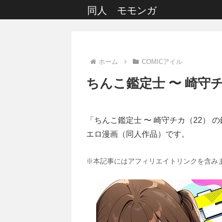
同人 モモンガ
ホーム
COMICアイル
ちんこ鑑定士 〜 崎守チ
「ちんこ鑑定士 〜 崎守チカ（22） 
エロ漫画（同人作品）です。
※本記事にはアフィリエイトリンクを含み