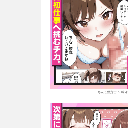
ちんこ鑑定士 〜 崎守