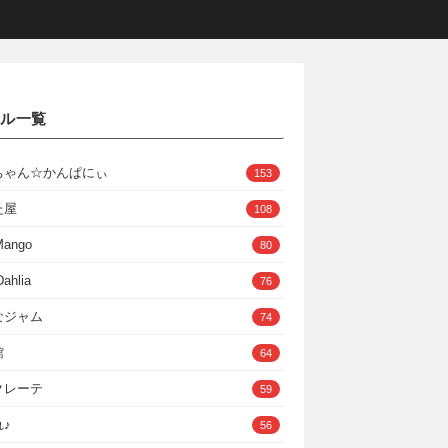
クル一覧
ちゃん☆かんぱにぃ
153
た屋
108
Mango
80
ahlia
76
なジャム
74
館
64
クレーテ
59
♪
56