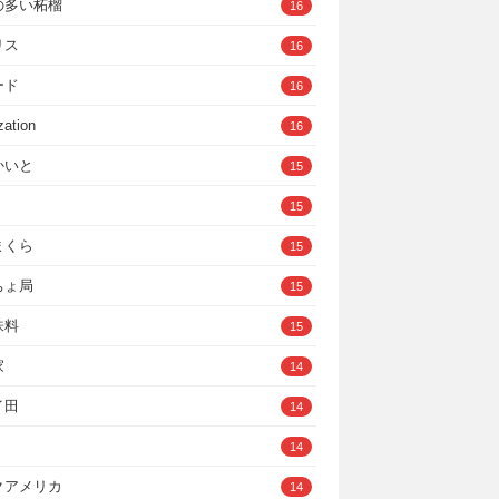
の多い柘榴
16
リス
16
ード
16
zation
16
かいと
15
15
まくら
15
ちょ局
15
味料
15
家
14
イ田
14
14
クアメリカ
14