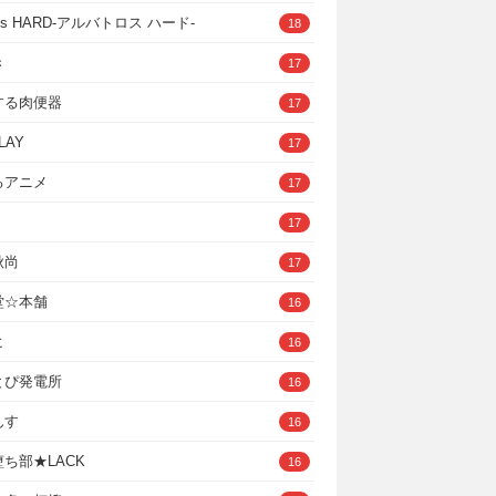
ross HARD‐アルバトロス ハード‐
18
き
17
する肉便器
17
LAY
17
るアニメ
17
17
秋尚
17
堂☆本舗
16
ヒ
16
とぴ発電所
16
んす
16
ち部★LACK
16