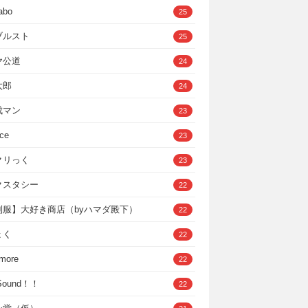
abo
25
ブルスト
25
ヤ公道
24
太郎
24
成マン
23
ce
23
クリっく
23
クスタシー
22
制服】大好き商店（byハマダ殿下）
22
ょく
22
 more
22
，Sound！！
22