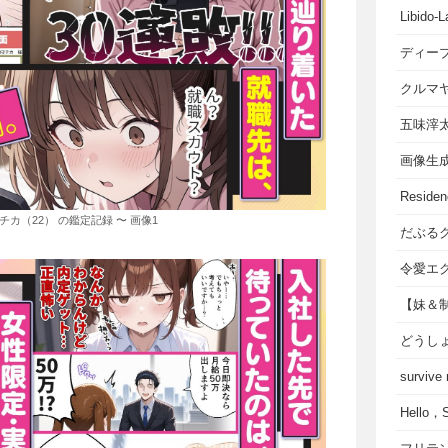
Libido-L
ディー
クルマ
五味滓
画像生
Residen
チカ（22） の鑑定記録 〜 画像1
だぶる
令愛エ
【妹＆
どうし
survive
Hello