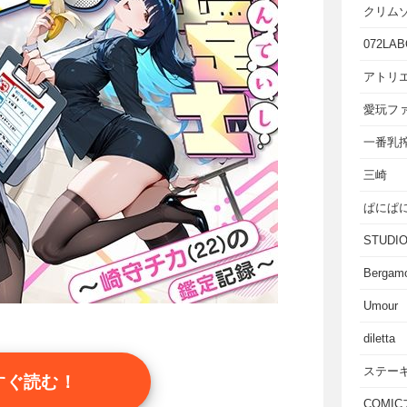
クリム
072LAB
アトリエ
愛玩フ
一番乳
三崎
ぱにぱ
STUD
Bergam
Umour
diletta
ステー
すぐ読む！
COMI