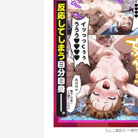
ちんこ鑑定士 〜 崎守