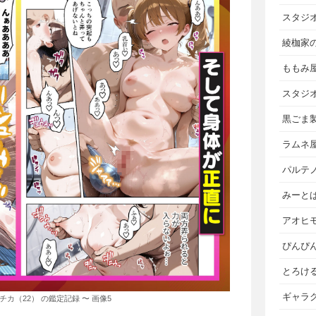
スタジ
綾枷家
ももみ
スタジ
黒ごま
ラムネ
パルテ
みーと
アオヒ
ぴんぴ
とろけ
ギャラ
チカ（22） の鑑定記録 〜 画像5