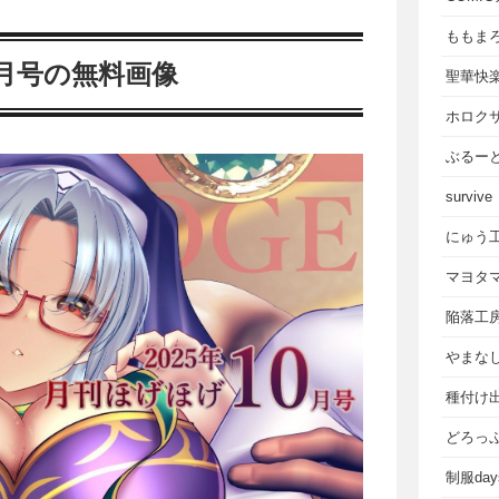
ももま
0月号の無料画像
聖華快
ホロク
ぶるー
survive
にゅう
マヨタ
陥落工
やまな
種付け
どろっ
制服da