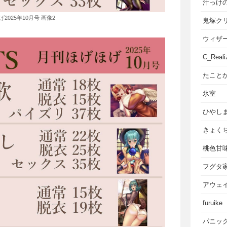
汁っけ
2025年10月号 画像2
鬼塚ク
ウィザ
C_Reali
たこと
氷室
ひやし
きょく
桃色甘
フグタ
アウェ
furuike
パニッ