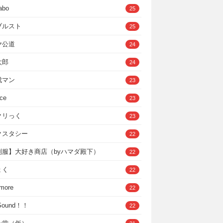
abo
25
ブルスト
25
ヤ公道
24
太郎
24
成マン
23
ce
23
クリっく
23
クスタシー
22
制服】大好き商店（byハマダ殿下）
22
ょく
22
 more
22
，Sound！！
22