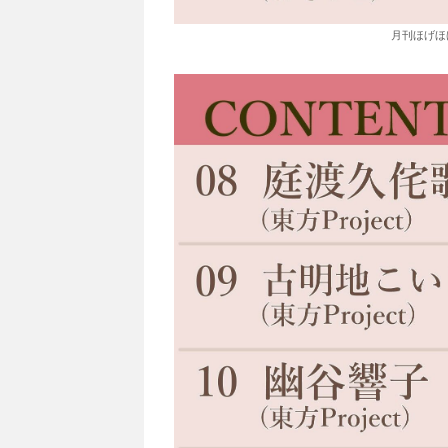
月刊ほげほげ