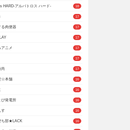
ross HARD‐アルバトロス ハード‐
18
き
17
する肉便器
17
LAY
17
るアニメ
17
17
秋尚
17
堂☆本舗
16
ヒ
16
とぴ発電所
16
んす
16
ち部★LACK
16