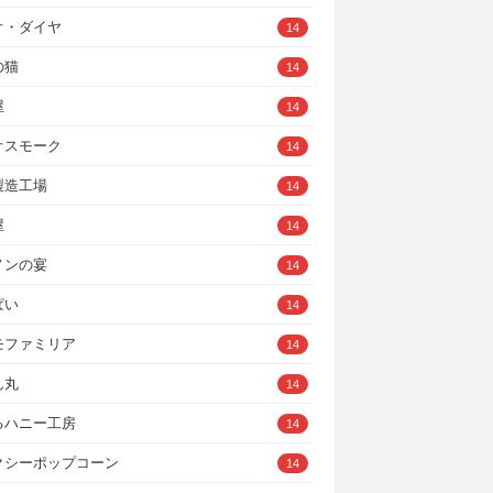
オ・ダイヤ
14
の猫
14
屋
14
オスモーク
14
製造工場
14
屋
14
ノンの宴
14
ぱい
14
モファミリア
14
ん丸
14
るハニー工房
14
クシーポップコーン
14