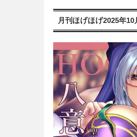
月刊ほげほげ2025年1