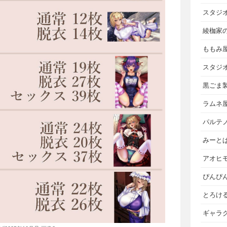
スタジ
綾枷家
ももみ
スタジ
黒ごま
ラムネ
パルテ
みーと
アオヒ
ぴんぴ
とろけ
ギャラ