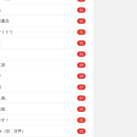
ろ
31
楽書店
31
サミドリ
31
と
31
31
工房
29
マ
28
房
27
し娘。
27
出版
26
ぷす！
25
ys（旧：甘声）
25