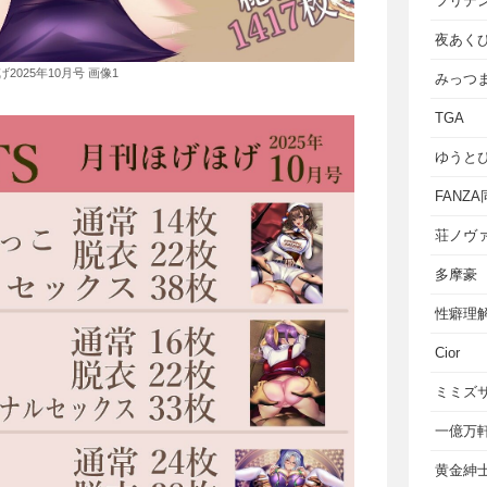
フリテ
夜あく
2025年10月号 画像1
みっつ
TGA
ゆうと
FANZ
荘ノヴ
多摩豪
性癖理
Cior
ミミズ
一億万
黄金紳