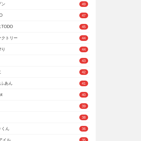
ゾン
49
O
47
TODO
45
ァクトリー
44
搾り
44
43
に
42
IOふあん
41
ot
40
39
38
キくん
36
Cアイル
35