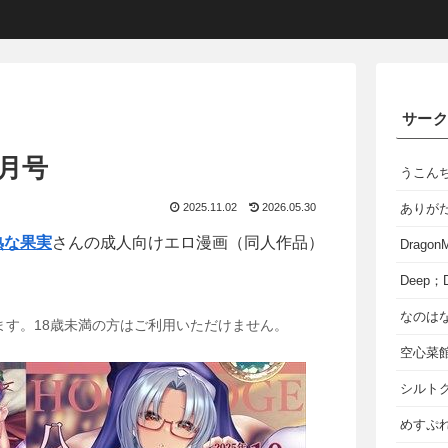
サー
0月号
うこん
2025.11.02
2026.05.30
ありが
熟な果実
さんの成人向けエロ漫画（同人作品）
Dragon
Deep；D
なのは
ます。18歳未満の方はご利用いただけません。
空心菜
シルト
めすぷれ