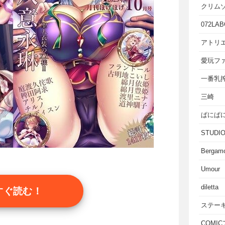
クリム
072LAB
アトリエ
愛玩フ
一番乳
三崎
ぱにぱ
STUD
Bergam
Umour
diletta
すぐ読む！
ステー
COMI