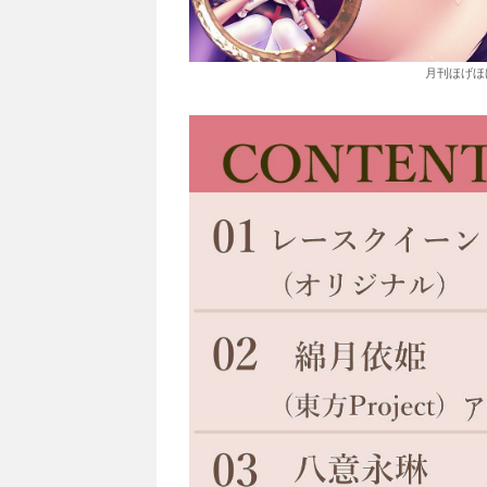
月刊ほげほげ