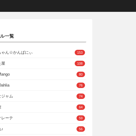
クル一覧
ちゃん☆かんぱにぃ
153
た屋
108
Mango
80
ahlia
76
なジャム
74
館
64
クレーテ
59
♪
56