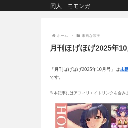
同人 モモンガ
ホーム
未熟な果実
月刊ほげほげ2025年1
「月刊ほげほげ2025年10月号」は
未
です。
※本記事にはアフィリエイトリンクを含み