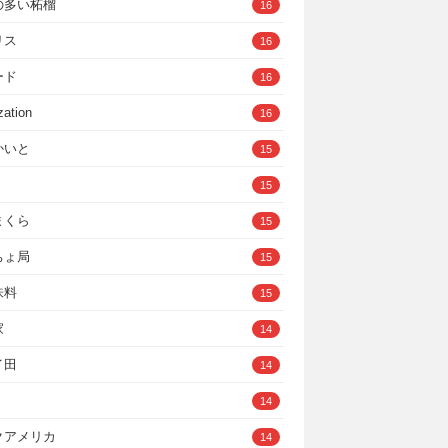
の多い柘榴
16
リス
16
ード
16
zation
16
かいと
15
15
まくら
15
ちょ局
15
味料
15
家
14
イ田
14
14
クアメリカ
14