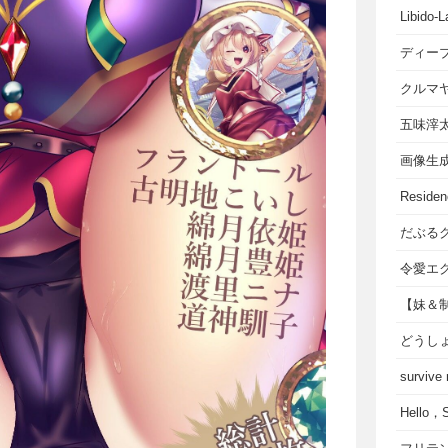
Libido-L
ディー
クルマ
五味滓
画像生
Residen
だぶる
令愛エ
【妹＆
どうし
survive
Hello