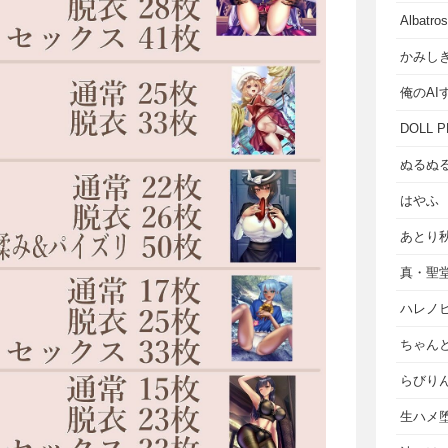
Albat
かみし
俺のAI
DOLL P
ぬるぬ
はやふ
あとり
真・聖
ハレノ
ちゃん
らびり
生ハメ堕