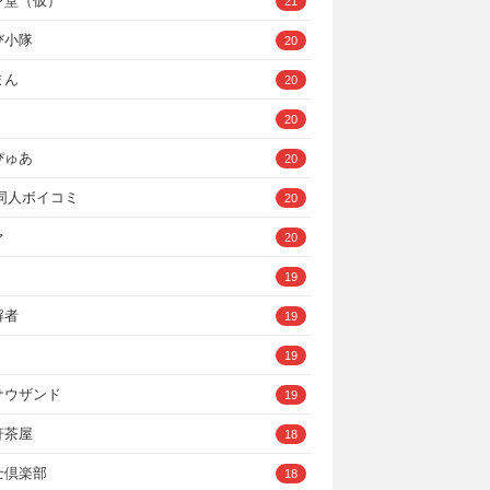
ン堂（仮）
21
び小隊
20
まん
20
20
ぴゅあ
20
A同人ボイコミ
20
ァ
20
19
解者
19
19
サウザンド
19
軒茶屋
18
士倶楽部
18