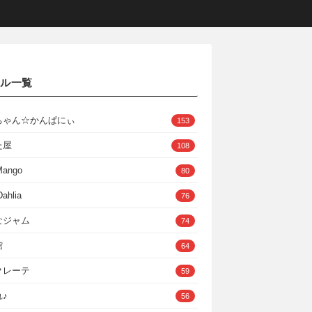
クル一覧
ちゃん☆かんぱにぃ
153
た屋
108
Mango
80
ahlia
76
なジャム
74
館
64
クレーテ
59
♪
56