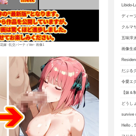
Libido-L
ディー
クルマ
五味滓
の花嫁 -乱交パーティVer- 画像1
画像生
Residen
だぶる
令愛エ
【妹＆
どうし
survive
Hello