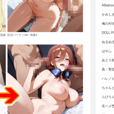
Albat
かみし
俺のAI
DOLL P
の花嫁 -乱交パーティVer- 画像3
ぬるぬ
はやふ
あとり
真・聖
ハレノ
ちゃん
らびり
生ハメ堕