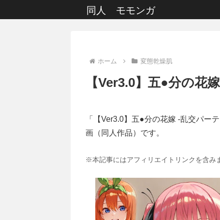
同人 モモンガ
ホーム
変態乾燥肌
【Ver3.0】五●分の花嫁
「【Ver3.0】五●分の花嫁 -乱交パーテ
画（同人作品）です。
※本記事にはアフィリエイトリンクを含み