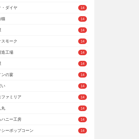
オ・ダイヤ
14
の猫
14
屋
14
オスモーク
14
製造工場
14
屋
14
ノンの宴
14
ぱい
14
モファミリア
14
ん丸
14
るハニー工房
14
クシーポップコーン
14