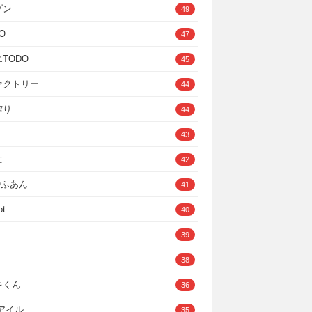
ゾン
49
O
47
TODO
45
ァクトリー
44
搾り
44
43
に
42
IOふあん
41
ot
40
39
38
キくん
36
Cアイル
35