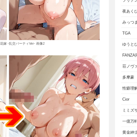
フリテ
夜あく
みっつ
TGA
の花嫁 -乱交パーティVer- 画像2
ゆうと
FANZ
荘ノヴ
多摩豪
性癖理
Cior
ミミズ
一億万
黄金紳