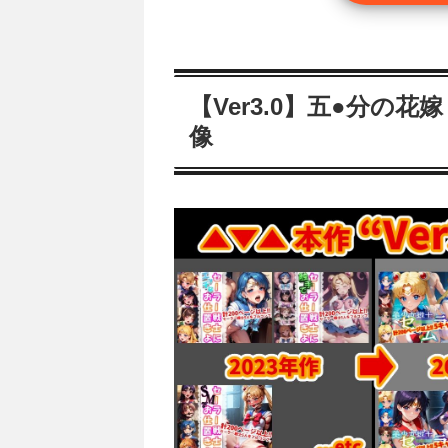
【Ver3.0】五●分の花
像