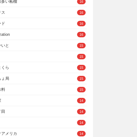
の多い柘榴
16
リス
16
ード
16
zation
16
かいと
15
15
まくら
15
ちょ局
15
味料
15
家
14
イ田
14
14
クアメリカ
14