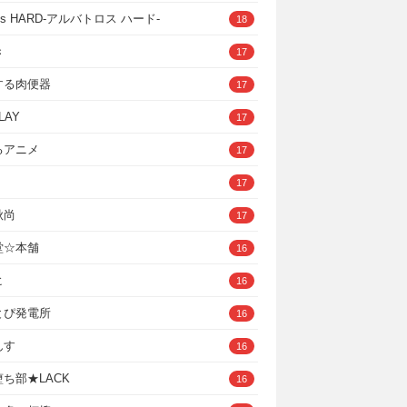
ross HARD‐アルバトロス ハード‐
18
き
17
する肉便器
17
LAY
17
るアニメ
17
17
秋尚
17
堂☆本舗
16
ヒ
16
とぴ発電所
16
んす
16
ち部★LACK
16