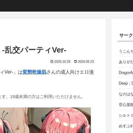
サー
 -乱交パーティVer-
うこん
2025.10.29
2026.05.23
ありが
ィVer-」は
変態乾燥肌
さんの成人向けエロ漫
Dragon
Deep；D
なのは
ます。18歳未満の方はご利用いただけません。
空心菜
シルト
めすぷれ