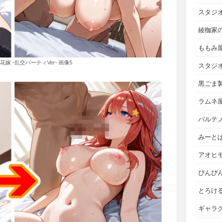
スタジ
綾枷家
ももみ
の花嫁 -乱交パーティVer- 画像5
スタジ
黒ごま
ラムネ
パルテ
みーと
アオヒ
ぴんぴ
とろけ
ギャラ