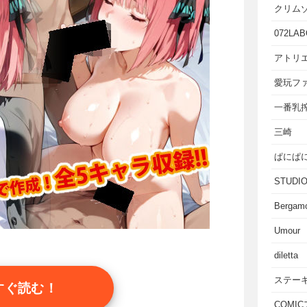
クリム
072LAB
アトリエ
愛玩フ
一番乳
三崎
ぱにぱ
STUD
Bergam
Umour
diletta
ステー
すぐ読む！
COMI