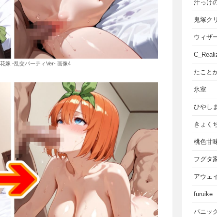
汁っけ
鬼塚ク
ウィザ
C_Reali
の花嫁 -乱交パーティVer- 画像4
たこと
氷室
ひやし
きょく
桃色甘
フグタ
アウェ
furuike
パニッ