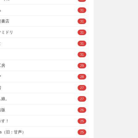
ろ
31
楽書店
31
サミドリ
31
と
31
31
工房
29
マ
28
房
27
し娘。
27
出版
26
ぷす！
25
ys（旧：甘声）
25