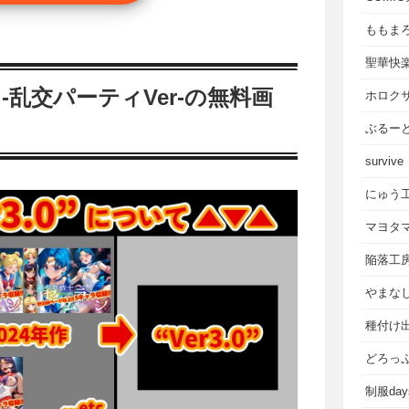
ももま
聖華快
嫁 -乱交パーティVer-の無料画
ホロク
ぶるー
survive
にゅう
マヨタ
陥落工
やまな
種付け
どろっ
制服da