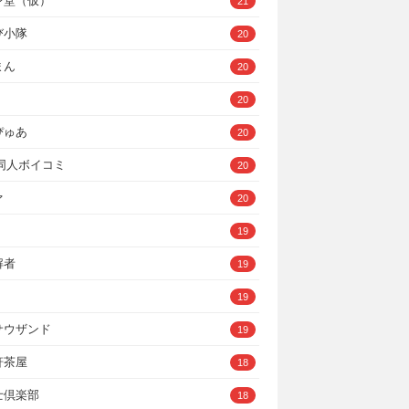
ン堂（仮）
21
び小隊
20
まん
20
20
ぴゅあ
20
A同人ボイコミ
20
ァ
20
19
解者
19
19
サウザンド
19
軒茶屋
18
士倶楽部
18