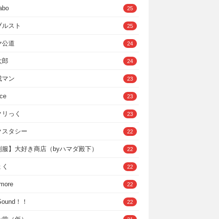
abo
25
ブルスト
25
ヤ公道
24
太郎
24
成マン
23
ce
23
クリっく
23
クスタシー
22
制服】大好き商店（byハマダ殿下）
22
ょく
22
 more
22
，Sound！！
22