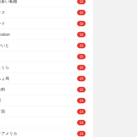
の多い柘榴
16
リス
16
ード
16
zation
16
かいと
15
15
まくら
15
ちょ局
15
味料
15
家
14
イ田
14
14
クアメリカ
14