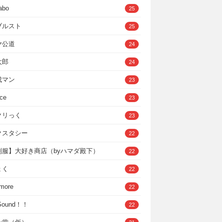
abo
25
ブルスト
25
ヤ公道
24
太郎
24
成マン
23
ce
23
クリっく
23
クスタシー
22
制服】大好き商店（byハマダ殿下）
22
ょく
22
 more
22
，Sound！！
22