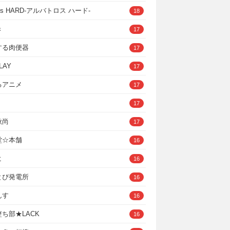
ross HARD‐アルバトロス ハード‐
18
き
17
する肉便器
17
LAY
17
るアニメ
17
17
秋尚
17
堂☆本舗
16
ヒ
16
とぴ発電所
16
んす
16
ち部★LACK
16