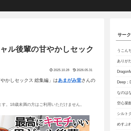
サー
ギャル後輩の甘やかしセック
うこん
ありが
2025.10.28
2026.05.31
Dragon
甘やかしセックス 総集編」は
あまがみ堂
さんの
Deep；D
なのは
空心菜
ます。18歳未満の方はご利用いただけません。
シルト
めすぷれ