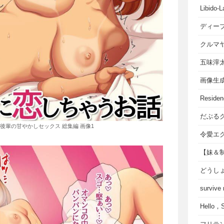
Libido-L
ディー
クルマ
五味滓
画像生
Residen
だぶる
後輩の甘やかしセックス 総集編 画像1
令愛エ
【妹＆
どうし
survive
Hello