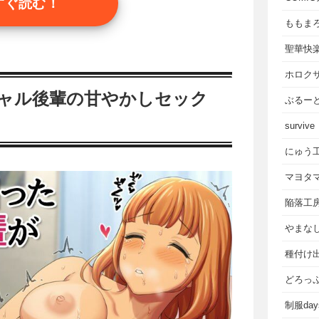
すぐ読む！
ももま
聖華快
ホロク
ギャル後輩の甘やかしセック
ぶるー
survive
にゅう
マヨタ
陥落工
やまな
種付け
どろっ
制服da