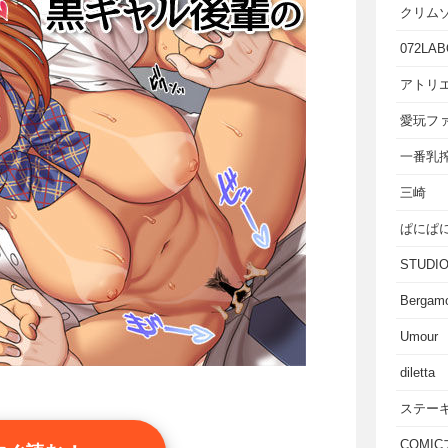
クリム
072LAB
アトリエ
愛玩フ
一番乳
三崎
ぱにぱ
STUD
Bergam
Umour
diletta
ステー
COMI