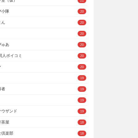
ン堂（仮）
21
び小隊
20
まん
20
20
ぴゅあ
20
A同人ボイコミ
20
ァ
20
19
解者
19
19
サウザンド
19
軒茶屋
18
士倶楽部
18