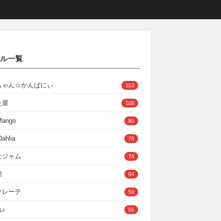
クル一覧
ちゃん☆かんぱにぃ
153
た屋
108
Mango
80
ahlia
76
なジャム
74
館
64
クレーテ
59
♪
56