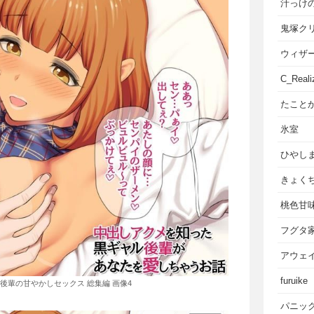
汁っけ
鬼塚ク
ウィザ
C_Reali
たこと
氷室
ひやし
きょく
桃色甘
フグタ
アウェ
furuike
後輩の甘やかしセックス 総集編 画像4
パニッ