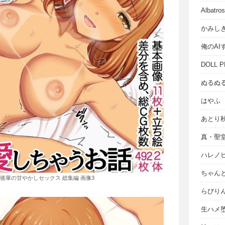
Albat
かみし
俺のAI
DOLL P
ぬるぬ
はやふ
あとり
真・聖
ハレノ
ちゃん
後輩の甘やかしセックス 総集編 画像3
らびり
生ハメ堕