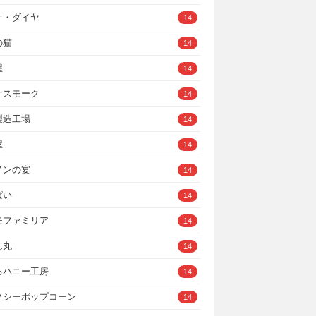
オ・ダイヤ
14
の猫
14
屋
14
オスモーク
14
製造工場
14
屋
14
ノンの宴
14
ぱい
14
モファミリア
14
ん丸
14
るハニー工房
14
クシーポップコーン
14