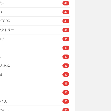
ゾン
49
O
47
TODO
45
ァクトリー
44
搾り
44
43
に
42
IOふあん
41
ot
40
39
38
キくん
36
Cアイル
35