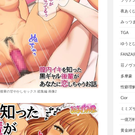
フリテ
夜あく
みっつ
TGA
ゆうと
FANZ
荘ノヴ
多摩豪
性癖理
後輩の甘やかしセックス 総集編 画像2
Cior
ミミズ
一億万
黄金紳