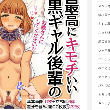
スタジ
綾枷家
ももみ
スタジ
黒ごま
ラムネ
パルテ
みーと
アオヒ
ぴんぴ
とろけ
ギャラ