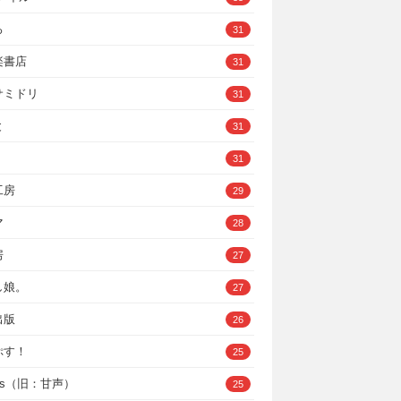
ろ
31
楽書店
31
サミドリ
31
と
31
31
工房
29
マ
28
房
27
し娘。
27
出版
26
ぷす！
25
ys（旧：甘声）
25