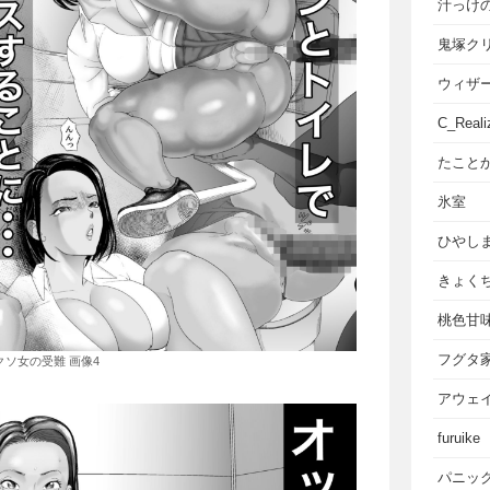
汁っけ
鬼塚ク
ウィザ
C_Reali
たこと
氷室
ひやし
きょく
桃色甘
フグタ
クソ女の受難 画像4
アウェ
furuike
パニッ