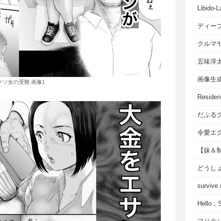
Libido-L
ディー
クルマ
五味滓
画像生
クソ女の受難 画像1
Residen
だぶる
令愛エ
【妹＆
どうし
survive
Hello