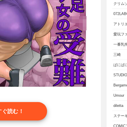
クリム
072LAB
アトリエ
愛玩フ
一番乳
三崎
ぱにぱ
STUD
Bergam
Umour
diletta
すぐ読む！
ステー
COMI