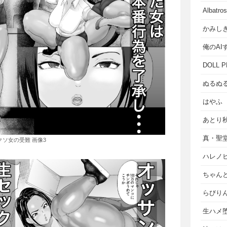
Albat
かみし
俺のAI
DOLL P
ぬるぬ
はやふ
あとり
真・聖
クソ女の受難 画像3
ハレノ
ちゃん
らびり
生ハメ堕