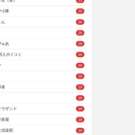
ン堂（仮）
21
び小隊
20
まん
20
20
ぴゅあ
20
A同人ボイコミ
20
ァ
20
19
解者
19
19
サウザンド
19
軒茶屋
18
士倶楽部
18