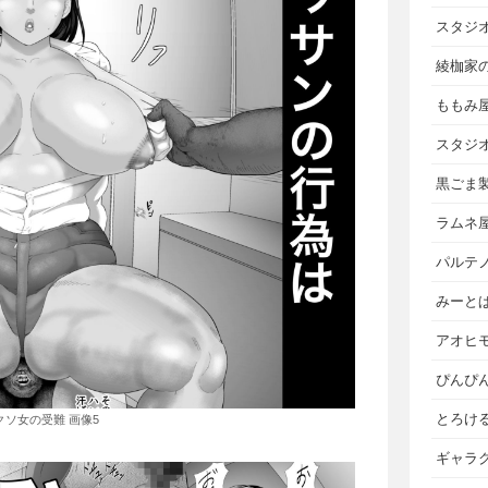
スタジ
綾枷家
ももみ
スタジ
黒ごま
ラムネ
パルテ
みーと
アオヒ
ぴんぴ
とろけ
クソ女の受難 画像5
ギャラ