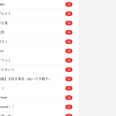
abo
25
ブルスト
25
ヤ公道
24
太郎
24
成マン
23
ce
23
クリっく
23
クスタシー
22
制服】大好き商店（byハマダ殿下）
22
ょく
22
 more
22
，Sound！！
22