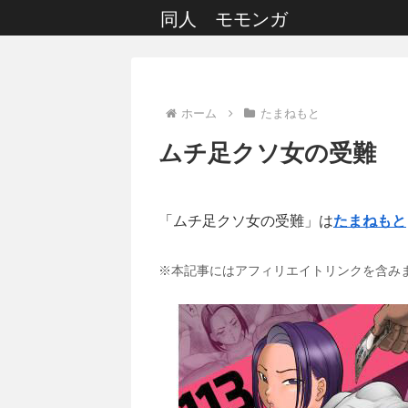
同人 モモンガ
ホーム
たまねもと
ムチ足クソ女の受難
「ムチ足クソ女の受難」は
たまねもと
※本記事にはアフィリエイトリンクを含み