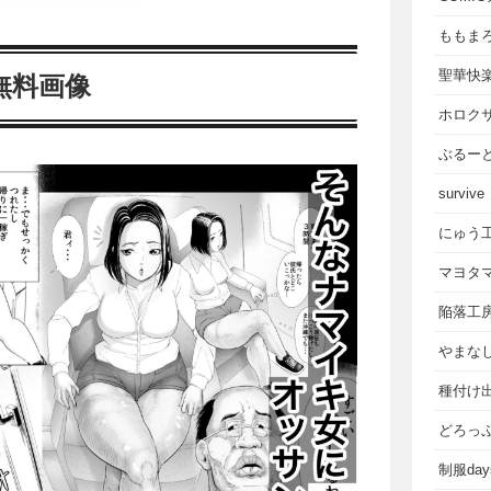
ももま
聖華快
無料画像
ホロク
ぶるー
survive
にゅう
マヨタ
陥落工
やまな
種付け
どろっ
制服da