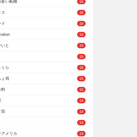
の多い柘榴
16
リス
16
ード
16
zation
16
かいと
15
15
まくら
15
ちょ局
15
味料
15
家
14
イ田
14
14
クアメリカ
14