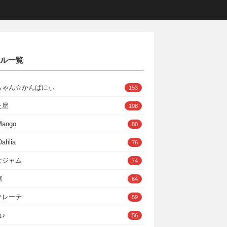
クル一覧
ちゃん☆かんぱにぃ
153
た屋
108
Mango
80
ahlia
76
なジャム
74
館
64
クレーテ
59
♪
56