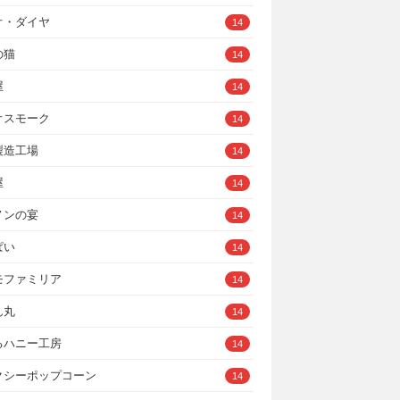
オ・ダイヤ
14
の猫
14
屋
14
オスモーク
14
製造工場
14
屋
14
ノンの宴
14
ぱい
14
モファミリア
14
ん丸
14
るハニー工房
14
クシーポップコーン
14