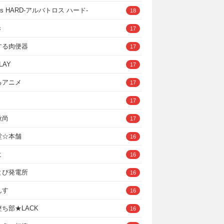
ross HARD‐アルバトロス ハード‐
18
き
17
する肉便器
17
LAY
17
るアニメ
17
17
秋尚
17
堂☆本舗
16
ヒ
16
とぴ発電所
16
んす
16
ち部★LACK
16