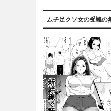
ムチ足クソ女の受難の