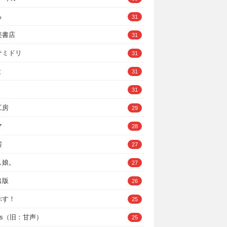
ろ
31
楽書店
31
サミドリ
31
と
31
31
工房
29
マ
28
房
27
し娘。
27
出版
26
ぷす！
25
ys（旧：甘声）
25