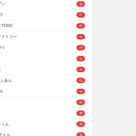
ゾン
49
O
47
TODO
45
ァクトリー
44
搾り
44
43
に
42
IOふあん
41
ot
40
39
38
キくん
36
Cアイル
35