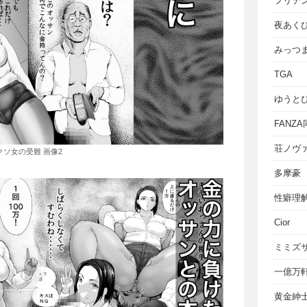
フリテ
夜あく
みっつ
TGA
ゆうと
FANZ
荘ノヴ
クソ女の受難 画像2
多摩豪
性癖理
Cior
ミミズ
一億万
黄金紳