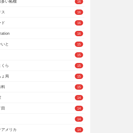
の多い柘榴
16
リス
16
ード
16
zation
16
かいと
15
15
まくら
15
ちょ局
15
味料
15
家
14
イ田
14
14
クアメリカ
14