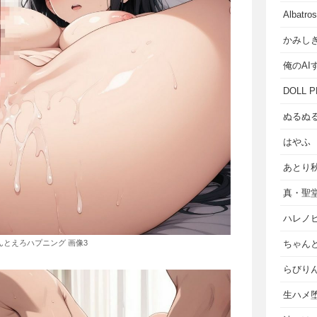
Albat
かみし
俺のAI
DOLL P
ぬるぬ
はやふ
あとり
真・聖
ハレノ
んとえろハプニング 画像3
ちゃん
らびり
生ハメ堕