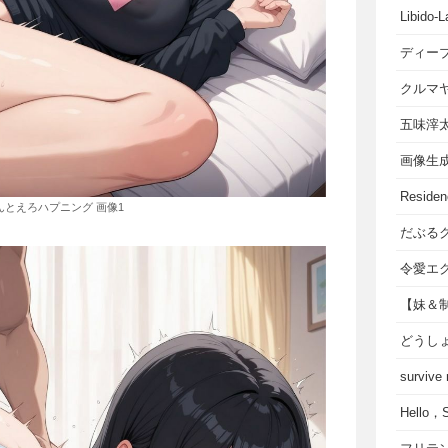
Libido-L
ディー
クルマ
五味滓
画像生
Residen
んとえろハプニング 画像1
だぶる
令愛エ
【妹＆
どうし
survive
Hello