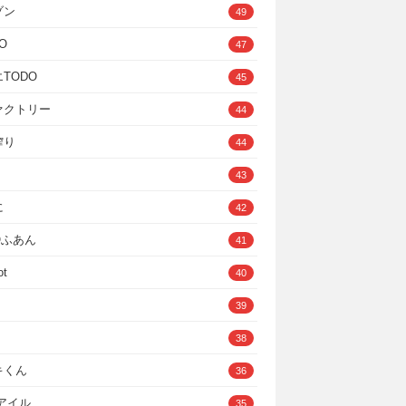
ゾン
49
O
47
TODO
45
ァクトリー
44
搾り
44
43
に
42
IOふあん
41
ot
40
39
38
キくん
36
Cアイル
35