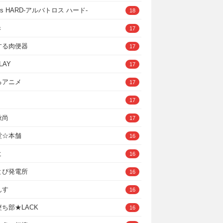
ross HARD‐アルバトロス ハード‐
18
き
17
する肉便器
17
LAY
17
るアニメ
17
17
秋尚
17
堂☆本舗
16
ヒ
16
とぴ発電所
16
んす
16
ち部★LACK
16