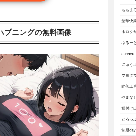
ももま
聖華快
ハプニングの無料画像
ホロク
ぶるー
survive
にゅう
マヨタ
陥落工
やまな
種付け
どろっ
制服da