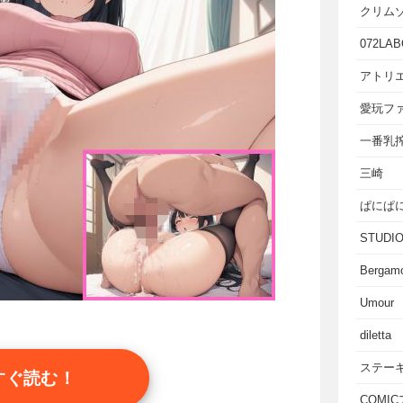
クリム
072LAB
アトリエ
愛玩フ
一番乳
三崎
ぱにぱ
STUD
Bergam
Umour
diletta
ステー
すぐ読む！
COMI