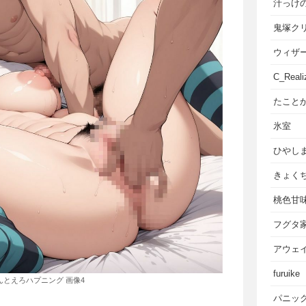
汁っけ
鬼塚ク
ウィザ
C_Reali
たこと
氷室
ひやし
きょく
桃色甘
フグタ
アウェ
furuike
んとえろハプニング 画像4
パニッ