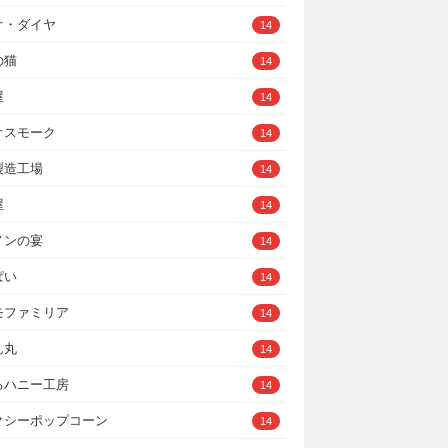
オ・ダイヤ
14
の猫
14
屋
14
オスモーク
14
製造工場
14
屋
14
ノンの宴
14
ぱい
14
モファミリア
14
ん丸
14
るハニー工房
14
クシーポップコーン
14