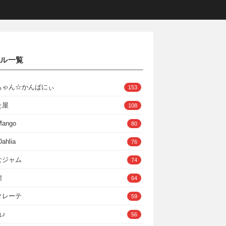
クル一覧
ちゃん☆かんぱにぃ
153
た屋
108
Mango
80
ahlia
76
なジャム
74
館
64
クレーテ
59
♪
56