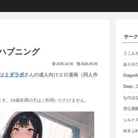
サー
ハプニング
うこん
2025.10.30
2026.06.09
ありが
は
ミダラボ
さんの成人向けエロ漫画（同人作
Dragon
Deep；D
なのは
ます。18歳未満の方はご利用いただけません。
空心菜
シルト
めすぷれ