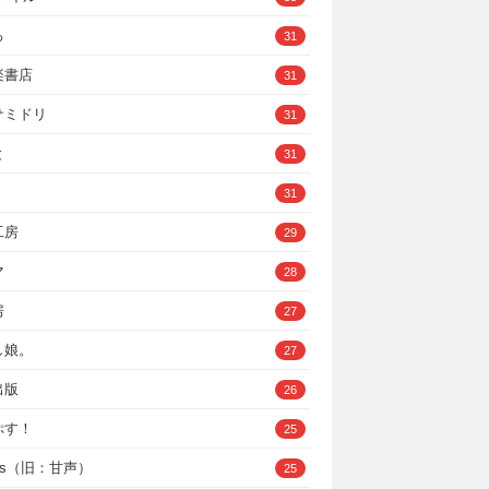
ろ
31
楽書店
31
サミドリ
31
と
31
31
工房
29
マ
28
房
27
し娘。
27
出版
26
ぷす！
25
ys（旧：甘声）
25