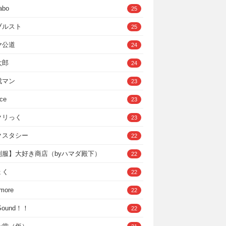
abo
25
ブルスト
25
ヤ公道
24
太郎
24
成マン
23
ce
23
クリっく
23
クスタシー
22
制服】大好き商店（byハマダ殿下）
22
ょく
22
 more
22
，Sound！！
22