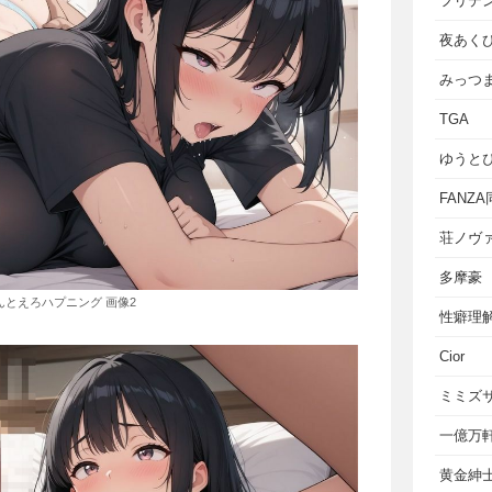
フリテ
夜あく
みっつ
TGA
ゆうと
FANZ
荘ノヴ
多摩豪
んとえろハプニング 画像2
性癖理
Cior
ミミズ
一億万
黄金紳