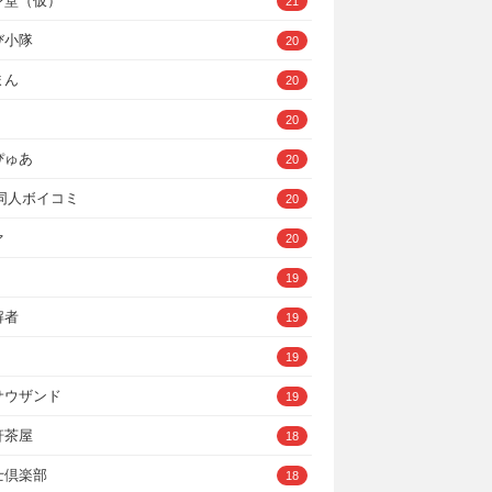
ン堂（仮）
21
び小隊
20
まん
20
20
ぴゅあ
20
A同人ボイコミ
20
ァ
20
19
解者
19
19
サウザンド
19
軒茶屋
18
士倶楽部
18