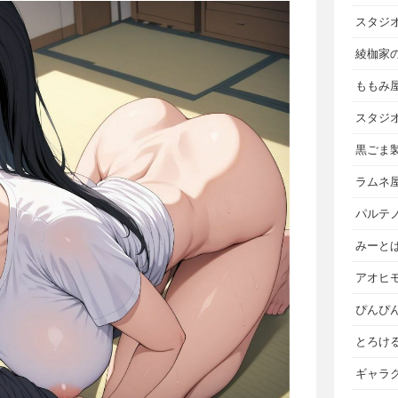
スタジ
綾枷家
ももみ
スタジ
黒ごま
ラムネ
パルテ
みーと
アオヒ
ぴんぴ
とろけ
ギャラ