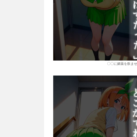
〇〇に媚薬を飲ませる