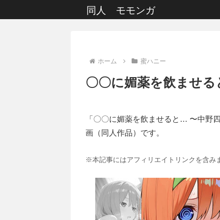
同人 モモンガ
ホーム
蜜ハニー
〇〇に媚薬を飲ませると
「〇〇に媚薬を飲ませると… 〜中野四
画（同人作品）です。
※本記事にはアフィリエイトリンクを含み