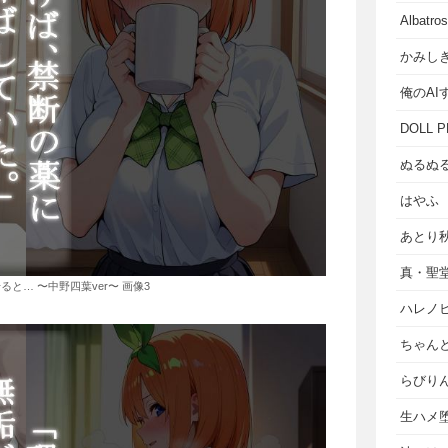
Albat
かみし
俺のAI
DOLL P
ぬるぬ
はやふ
あとり
真・聖
と… 〜中野四葉ver〜 画像3
ハレノ
ちゃん
らびり
生ハメ堕