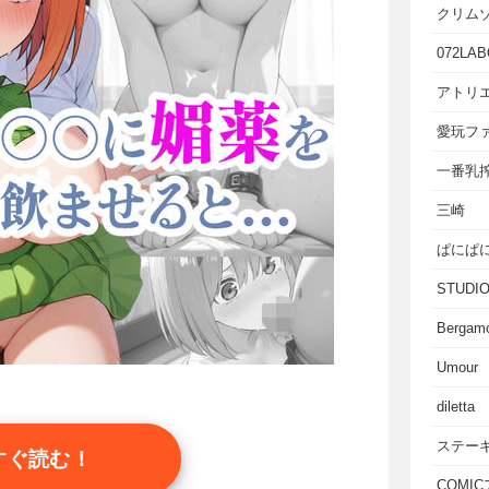
クリム
072LAB
アトリエ
愛玩フ
一番乳
三崎
ぱにぱ
STUD
Bergam
Umour
diletta
ステー
すぐ読む！
COMI