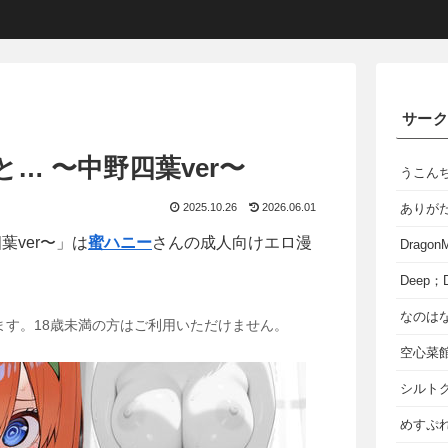
サー
… 〜中野四葉ver〜
うこん
2025.10.26
2026.06.01
ありが
葉ver〜」は
蜜ハニー
さんの成人向けエロ漫
Dragon
Deep；D
なのは
ます。18歳未満の方はご利用いただけません。
空心菜
シルト
めすぷれ