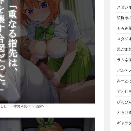
スタジ
綾枷家
ももみ
スタジ
黒ごま
ラムネ
パルテ
みーと
アオヒ
ぴんぴ
と… 〜中野四葉ver〜 画像5
とろけ
ギャラ