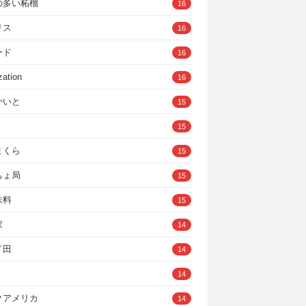
の多い柘榴
16
リス
16
ード
16
zation
16
かいと
15
15
まくら
15
ちょ局
15
味料
15
家
14
イ田
14
14
クアメリカ
14