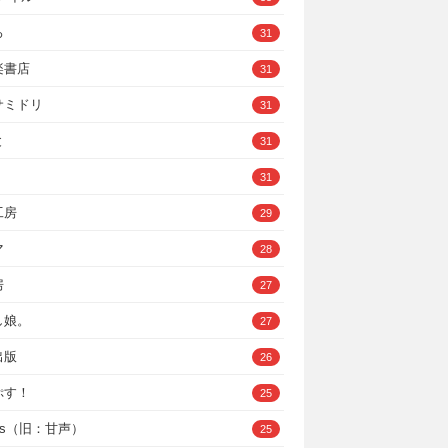
ろ
31
楽書店
31
サミドリ
31
と
31
31
工房
29
マ
28
房
27
し娘。
27
出版
26
ぷす！
25
ys（旧：甘声）
25