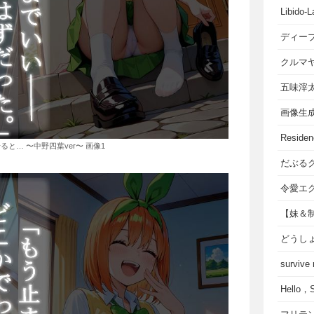
Libido-L
ディー
クルマ
五味滓
画像生
Residen
と… 〜中野四葉ver〜 画像1
だぶる
令愛エ
【妹＆
どうし
survive
Hello