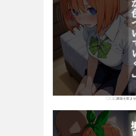
〇〇に媚薬を飲ませる