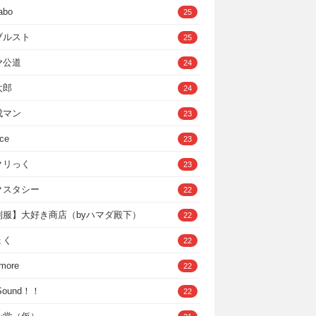
abo
25
ブルスト
25
ヤ公道
24
太郎
24
成マン
23
ce
23
クリっく
23
クスタシー
22
制服】大好き商店（byハマダ殿下）
22
ょく
22
 more
22
，Sound！！
22