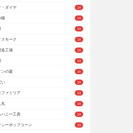
オ・ダイヤ
14
の猫
14
屋
14
オスモーク
14
製造工場
14
屋
14
ノンの宴
14
ぱい
14
モファミリア
14
ん丸
14
るハニー工房
14
クシーポップコーン
14