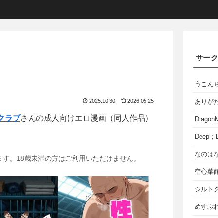
サー
うこん
2025.10.30
2026.05.25
ありが
クラブ
さんの成人向けエロ漫画（同人作品）
Dragon
Deep；D
なのは
ます。18歳未満の方はご利用いただけません。
空心菜
シルト
めすぷれ