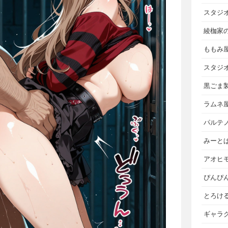
スタジ
綾枷家
ももみ
スタジ
黒ごま
ラムネ
パルテ
みーと
アオヒ
ぴんぴ
とろけ
ギャラ