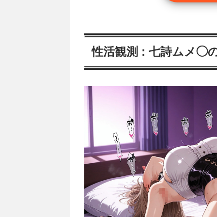
性活観測 : 七詩ムメ◯