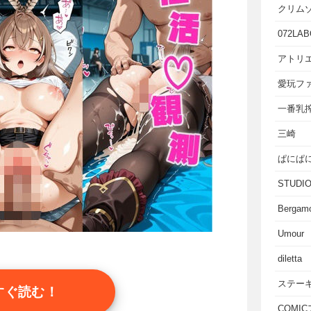
クリム
072LAB
アトリエ
愛玩フ
一番乳
三崎
ぱにぱ
STUD
Bergam
Umour
diletta
ステー
すぐ読む！
COMI