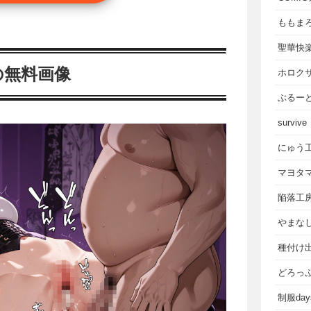
ももま
聖華快
の無料画像
ホロク
ぶるー
survive
にゅう
マヨタ
陥落工
やまな
種付け
どろっ
制服da