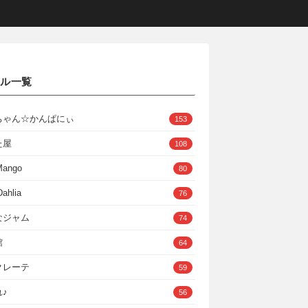
クル一覧
ちゃん☆かんぱにぃ
153
た屋
108
Mango
80
ahlia
76
なジャム
74
館
64
クレーテ
59
♪
56