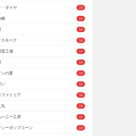
オ・ダイヤ
14
の猫
14
屋
14
オスモーク
14
製造工場
14
屋
14
ノンの宴
14
ぱい
14
モファミリア
14
ん丸
14
るハニー工房
14
クシーポップコーン
14