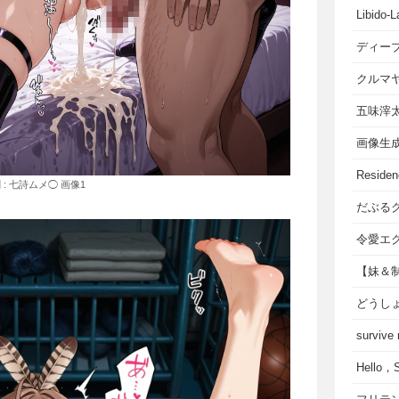
Libido-L
ディー
クルマ
五味滓
画像生
Residen
: 七詩ムメ◯ 画像1
だぶる
令愛エ
【妹＆
どうし
survive
Hello