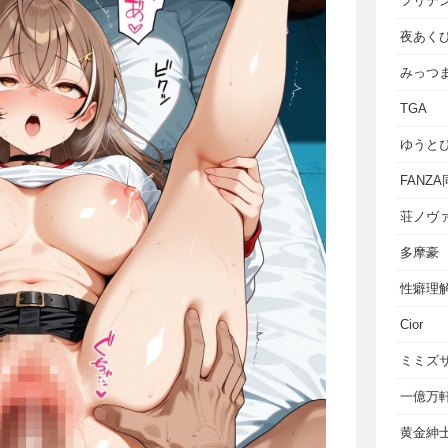
フリテ
夜あく
みっつ
TGA
ゆうと
FANZ
荘ノヴ
多摩豪
性癖理
Cior
ミミズ
一億万
黄金紳