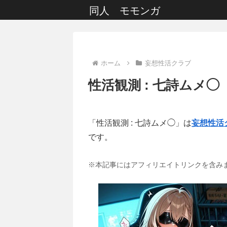
同人 モモンガ
ホーム
妄想性活クラブ
性活観測 : 七詩ムメ◯
「性活観測 : 七詩ムメ◯」は
妄想性活
です。
※本記事にはアフィリエイトリンクを含み