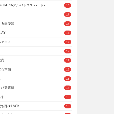
ross HARD‐アルバトロス ハード‐
18
き
17
する肉便器
17
LAY
17
るアニメ
17
17
秋尚
17
堂☆本舗
16
ヒ
16
とぴ発電所
16
んす
16
ち部★LACK
16