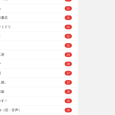
ろ
31
楽書店
31
サミドリ
31
と
31
31
工房
29
マ
28
房
27
し娘。
27
出版
26
ぷす！
25
ys（旧：甘声）
25