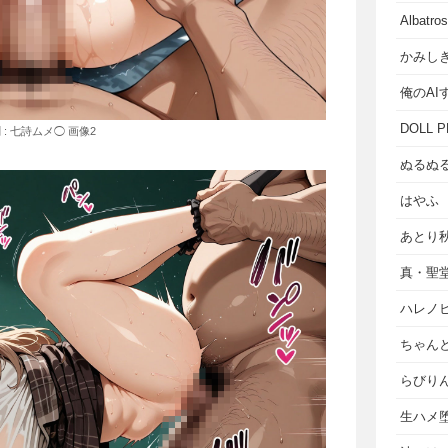
Albat
かみし
俺のAI
DOLL P
: 七詩ムメ◯ 画像2
ぬるぬ
はやふ
あとり
真・聖
ハレノ
ちゃん
らびり
生ハメ堕