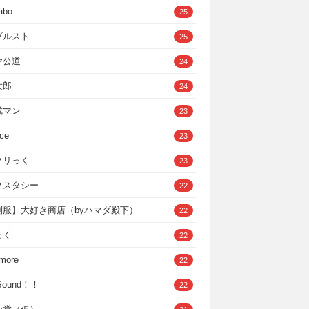
abo
25
ブルスト
25
ヤ公道
24
太郎
24
成マン
23
ce
23
クリっく
23
クスタシー
22
制服】大好き商店（byハマダ殿下）
22
ょく
22
 more
22
，Sound！！
22