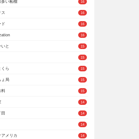
の多い柘榴
16
リス
16
ード
16
zation
16
かいと
15
15
まくら
15
ちょ局
15
味料
15
家
14
イ田
14
14
クアメリカ
14