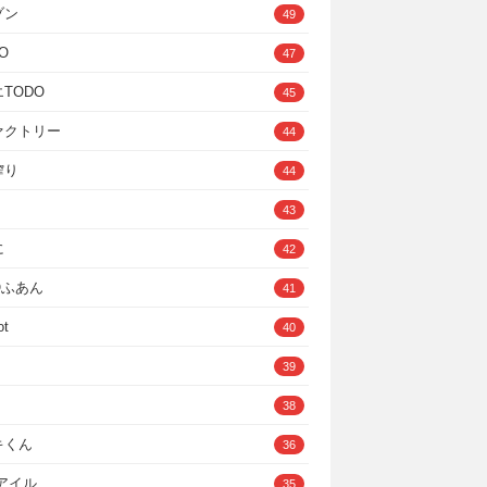
ゾン
49
O
47
TODO
45
ァクトリー
44
搾り
44
43
に
42
IOふあん
41
ot
40
39
38
キくん
36
Cアイル
35