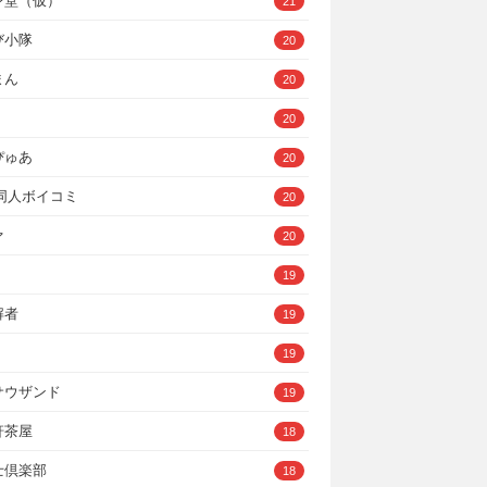
ン堂（仮）
21
び小隊
20
まん
20
20
ぴゅあ
20
A同人ボイコミ
20
ァ
20
19
解者
19
19
サウザンド
19
軒茶屋
18
士倶楽部
18