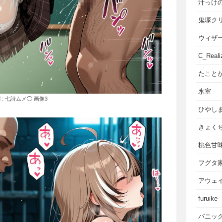
汁っけ
鬼塚ク
ウィザ
C_Reali
たこと
氷室
: 七詩ムメ◯ 画像3
ひやし
きょく
桃色甘
フグタ
アウェ
furuike
パニッ