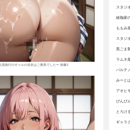
スタジ
綾枷家
ももみ
スタジ
黒ごま
ラムネ
〜社員旅行のギャルの浴衣はご褒美でした〜 画像3
パルテ
みーと
アオヒ
ぴんぴ
とろけ
ギャラ