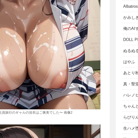
Albat
かみし
俺のAI
DOLL P
ぬるぬ
はやふ
あとり
真・聖
ハレノ
ちゃん
〜社員旅行のギャルの浴衣はご褒美でした〜 画像2
らびり
生ハメ堕