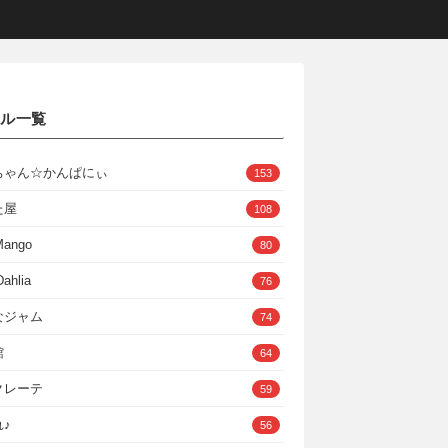
クル一覧
ちゃん☆かんぱにぃ
153
た屋
108
Mango
80
ahlia
76
なジャム
74
館
64
クレーテ
59
♪
56