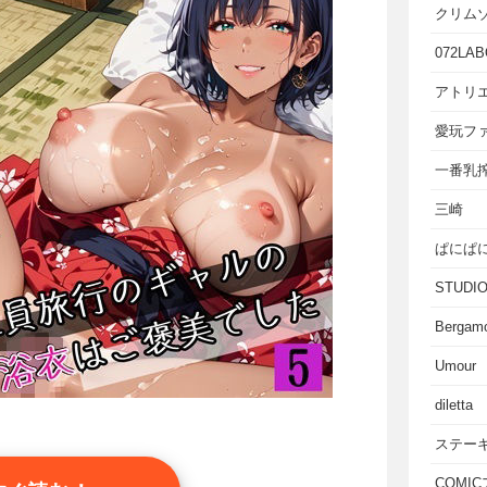
クリム
072LAB
アトリエ
愛玩フ
一番乳
三崎
ぱにぱ
STUD
Bergam
Umour
diletta
ステー
COMI