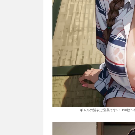
ギャルの浴衣ご褒美です5！190枚