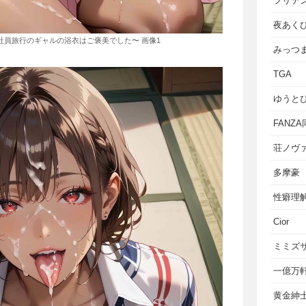
フリテ
夜あく
〜社員旅行のギャルの浴衣はご褒美でした〜 画像1
みっつ
TGA
ゆうと
FANZ
荘ノヴ
多摩豪
性癖理
Cior
ミミズ
一億万
黄金紳