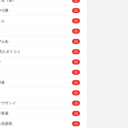
ン堂（仮）
21
び小隊
20
まん
20
20
ぴゅあ
20
A同人ボイコミ
20
ァ
20
19
解者
19
19
サウザンド
19
軒茶屋
18
士倶楽部
18