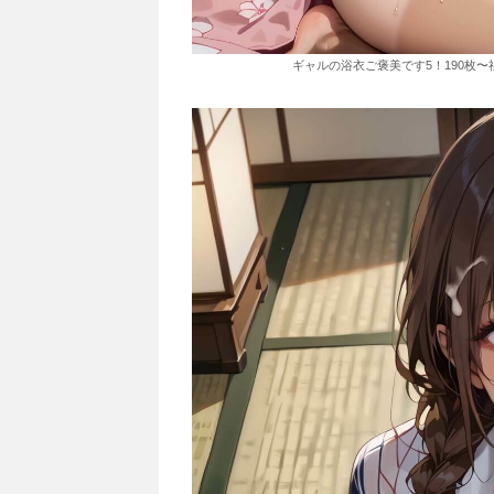
ギャルの浴衣ご褒美です5！190枚