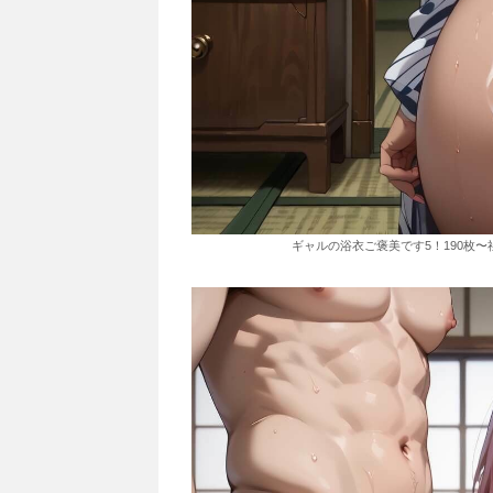
ギャルの浴衣ご褒美です5！190枚