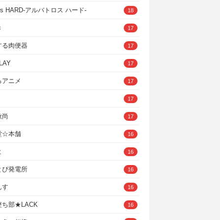
ross HARD‐アルバトロス ハード‐
18
き
17
する肉便器
17
LAY
17
るアニメ
17
17
秋尚
17
堂☆本舗
16
ヒ
16
とぴ発電所
16
んす
16
ち部★LACK
16