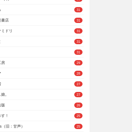
ろ
31
楽書店
31
サミドリ
31
と
31
31
工房
29
マ
28
房
27
し娘。
27
出版
26
ぷす！
25
ys（旧：甘声）
25