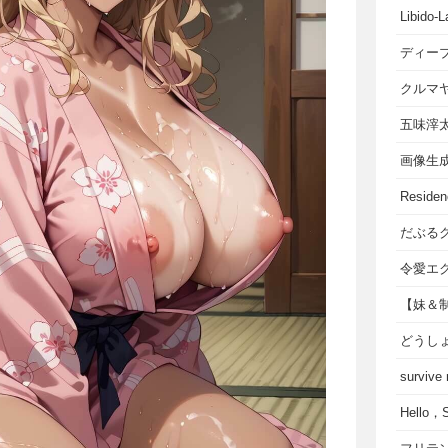
Libido-L
ディー
クルマ
五味滓
画像生
Residen
だぶる
令愛エ
【妹＆
どうし
survive
Hello