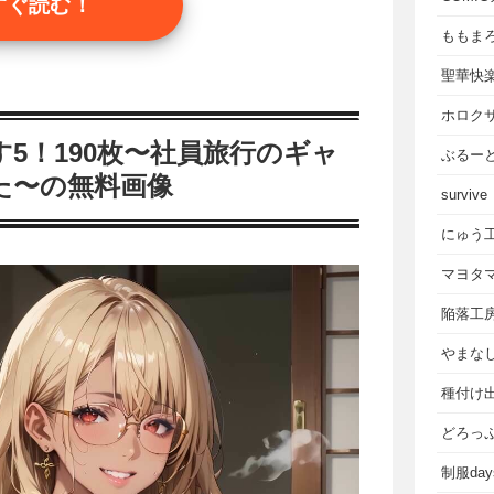
すぐ読む！
ももま
聖華快
ホロク
5！190枚〜社員旅行のギャ
ぶるー
た〜の無料画像
survive
にゅう
マヨタ
陥落工
やまな
種付け
どろっ
制服da