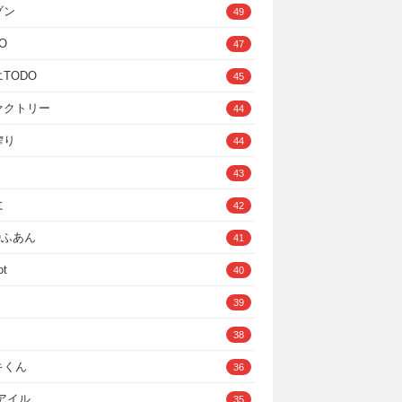
ゾン
49
O
47
TODO
45
ァクトリー
44
搾り
44
43
に
42
IOふあん
41
ot
40
39
38
キくん
36
Cアイル
35