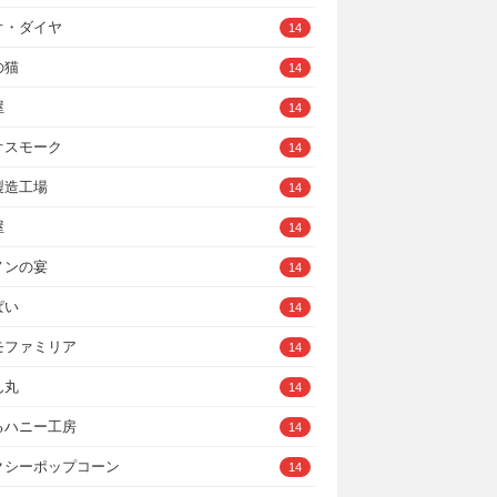
オ・ダイヤ
14
の猫
14
屋
14
オスモーク
14
製造工場
14
屋
14
ノンの宴
14
ぱい
14
モファミリア
14
ん丸
14
るハニー工房
14
クシーポップコーン
14