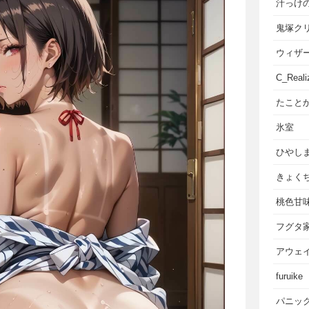
汁っけ
鬼塚ク
ウィザ
C_Reali
たこと
氷室
ひやし
きょく
桃色甘
フグタ
アウェ
furuike
パニッ