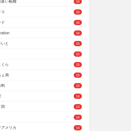
の多い柘榴
16
リス
16
ード
16
zation
16
かいと
15
15
まくら
15
ちょ局
15
味料
15
家
14
イ田
14
14
クアメリカ
14