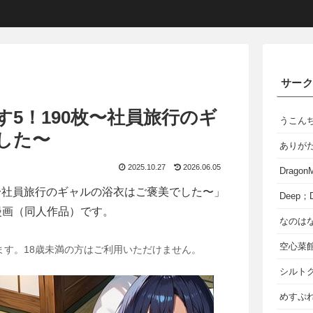
サー
5！190枚〜社員旅行のギ
うこん
した〜
ありが
2025.10.27
2026.06.05
Dragon
枚〜社員旅行のギャルの浴衣はご褒美でした〜」
Deep；D
漫画（同人作品）です。
なのは
空心菜
ます。18歳未満の方はご利用いただけません。
シルト
めすぷれ