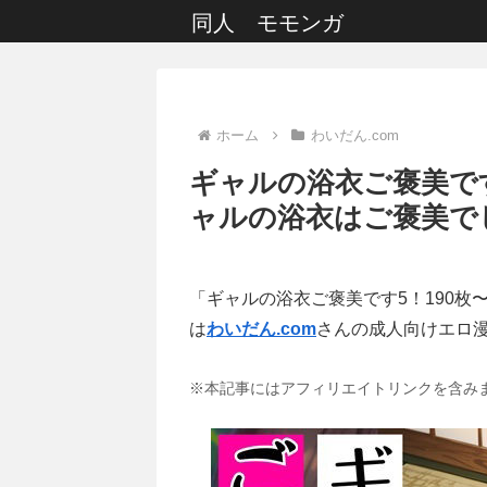
同人 モモンガ
ホーム
わいだん.com
ギャルの浴衣ご褒美です
ャルの浴衣はご褒美で
「ギャルの浴衣ご褒美です5！190
は
わいだん.com
さんの成人向けエロ
※本記事にはアフィリエイトリンクを含み