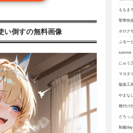
ももま
聖華快
使い倒すの無料画像
ホロク
ぶるー
survive
にゅう
マヨタ
陥落工
やまな
種付け
どろっ
制服da