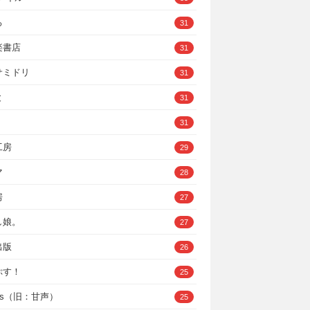
ろ
31
楽書店
31
サミドリ
31
と
31
31
工房
29
マ
28
房
27
し娘。
27
出版
26
ぷす！
25
ys（旧：甘声）
25