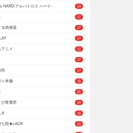
ross HARD‐アルバトロス ハード‐
18
き
17
する肉便器
17
LAY
17
るアニメ
17
17
秋尚
17
堂☆本舗
16
ヒ
16
とぴ発電所
16
んす
16
ち部★LACK
16