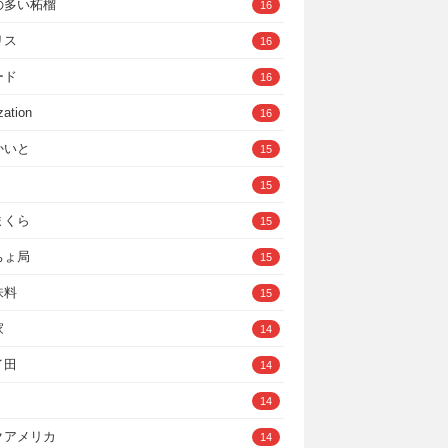
の多い柘榴
16
リス
16
ード
16
zation
16
かいと
15
15
まくら
15
ちょ局
15
味料
15
家
14
イ田
14
14
クアメリカ
14