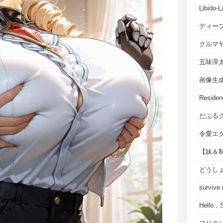
Libido-L
ディー
クルマ
五味滓
画像生
Residen
だぶる
令愛エ
【妹＆
どうし
survive
Hello