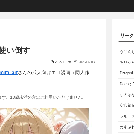
サー
使い倒す
うこん
2025.10.28
2026.06.03
ありが
mirai art
さんの成人向けエロ漫画（同人作
Dragon
Deep；D
なのは
ます。18歳未満の方はご利用いただけません。
空心菜
シルト
めすぷれ