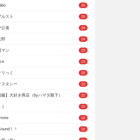
abo
25
ブルスト
25
ヤ公道
24
太郎
24
成マン
23
ce
23
クリっく
23
クスタシー
22
制服】大好き商店（byハマダ殿下）
22
ょく
22
 more
22
，Sound！！
22