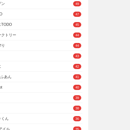
ゾン
49
O
47
TODO
45
ァクトリー
44
搾り
44
43
に
42
IOふあん
41
ot
40
39
38
キくん
36
Cアイル
35