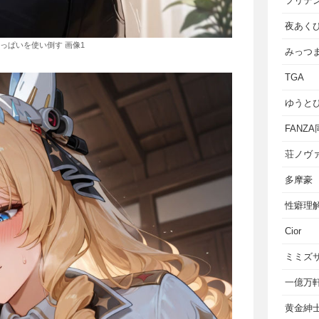
フリテ
夜あく
っぱいを使い倒す 画像1
みっつ
TGA
ゆうと
FANZ
荘ノヴ
多摩豪
性癖理
Cior
ミミズ
一億万
黄金紳