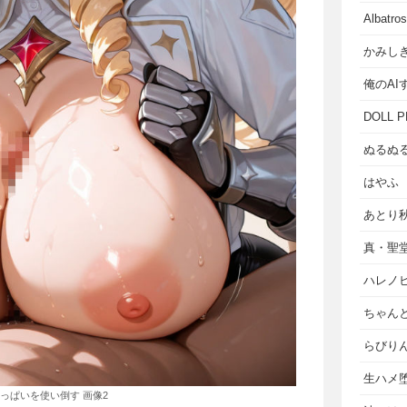
Albat
かみし
俺のAI
DOLL P
ぬるぬ
はやふ
あとり
真・聖
ハレノ
ちゃん
らびり
生ハメ堕
っぱいを使い倒す 画像2