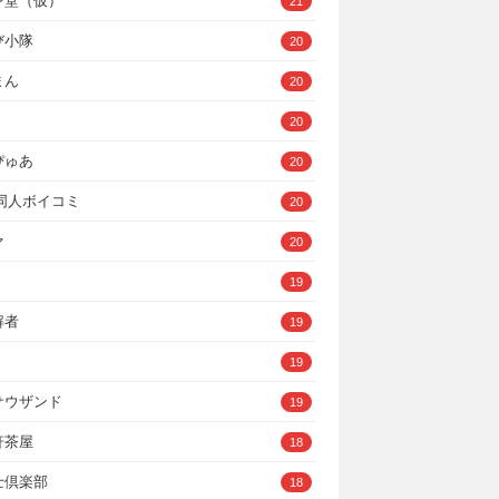
ン堂（仮）
21
び小隊
20
まん
20
20
ぴゅあ
20
A同人ボイコミ
20
ァ
20
19
解者
19
19
サウザンド
19
軒茶屋
18
士倶楽部
18