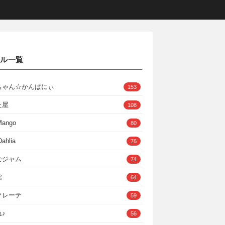
クル一覧
ちゃん☆かんぱにぃ
153
た屋
108
Mango
80
ahlia
76
なジャム
74
館
64
クレーテ
59
♪
56