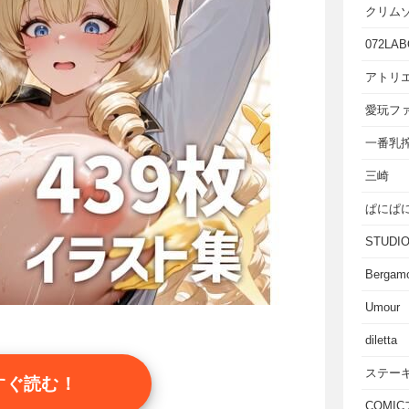
クリム
072LAB
アトリエ
愛玩フ
一番乳
三崎
ぱにぱ
STUD
Bergam
Umour
diletta
ステー
すぐ読む！
COMI