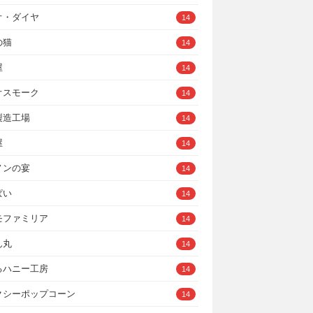
オ・ダイヤ
14
の猫
14
屋
14
オスモーク
14
製造工場
14
屋
14
ノンの宴
14
ぱい
14
モファミリア
14
ん丸
14
るハニー工房
14
クシーポップコーン
14