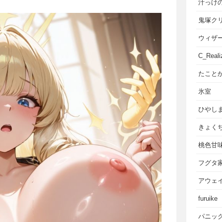
汁っけ
鬼塚ク
ウィザ
C_Reali
たこと
氷室
ひやし
きょく
桃色甘
フグタ
アウェ
furuike
パニッ