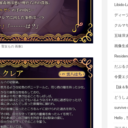
Libido-L
ディー
クルマ
五味滓
画像生
・聖女もの 画像1
Residen
だぶる
令愛エ
【妹＆
どうし
survive
Hello