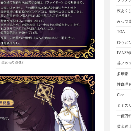
フリテ
夜あく
みっつ
TGA
ゆうと
FANZ
・聖女もの 画像2
荘ノヴ
多摩豪
性癖理
Cior
ミミズ
一億万
黄金紳