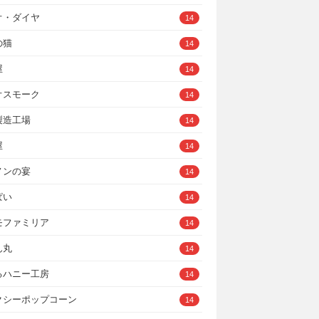
オ・ダイヤ
14
の猫
14
屋
14
オスモーク
14
製造工場
14
屋
14
ノンの宴
14
ぱい
14
モファミリア
14
ん丸
14
るハニー工房
14
クシーポップコーン
14