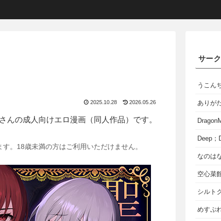
サー
うこん
2025.10.28
2026.05.26
ありが
さんの成人向けエロ漫画（同人作品）です。
Dragon
Deep；D
ます。18歳未満の方はご利用いただけません。
なのは
空心菜
シルト
めすぷれ