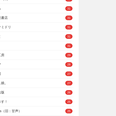
ろ
31
楽書店
31
サミドリ
31
と
31
31
工房
29
マ
28
房
27
し娘。
27
出版
26
ぷす！
25
ys（旧：甘声）
25