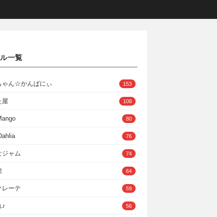
クル一覧
ちゃん☆かんぱにぃ
153
た屋
108
Mango
80
ahlia
76
なジャム
74
館
64
クレーテ
59
♪
56