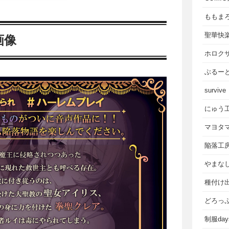
ももま
聖華快
画像
ホロク
ぶるー
survive
にゅう
マヨタ
陥落工
やまな
種付け
どろっ
制服da