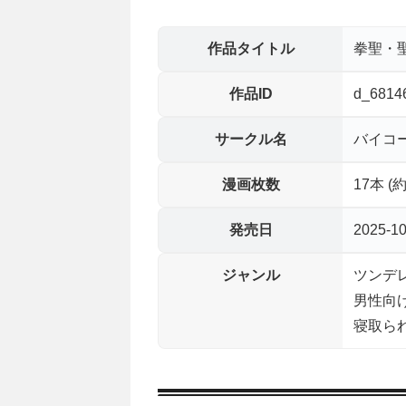
作品タイトル
拳聖・
作品ID
d_6814
サークル名
バイコ
漫画枚数
17本 (
発売日
2025-10
ジャンル
ツンデレ
男性向け
寝取られ