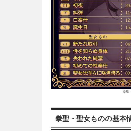
拳聖
拳聖・聖女ものの基本