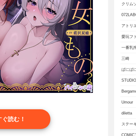
クリム
072LAB
アトリエ
愛玩フ
一番乳
三崎
ぱにぱ
STUD
Bergam
Umour
diletta
すぐ読む！
ステー
COMI