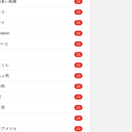
の多い柘榴
16
リス
16
ード
16
zation
16
かいと
15
15
まくら
15
ちょ局
15
味料
15
家
14
イ田
14
14
クアメリカ
14