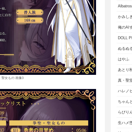
Albat
かみし
俺のAI
DOLL P
ぬるぬ
はやふ
あとり
・聖女もの 画像3
真・聖
ハレノ
ちゃん
らびり
生ハメ堕