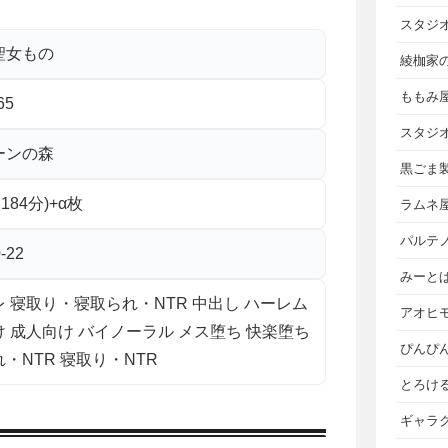
スタジ
聖女もの
綾枷家
ももみ
65
スタジ
ーンの森
黒ごま
約184分)+α枚
ラムネ
パルテ
-22
みーと
 寝取り・寝取られ・NTR 中出し ハーレム
アオヒ
 成人向け バイノーラル メス堕ち 快楽堕ち
ぴんぴ
・NTR 寝取り・NTR
とろけ
ギャラ