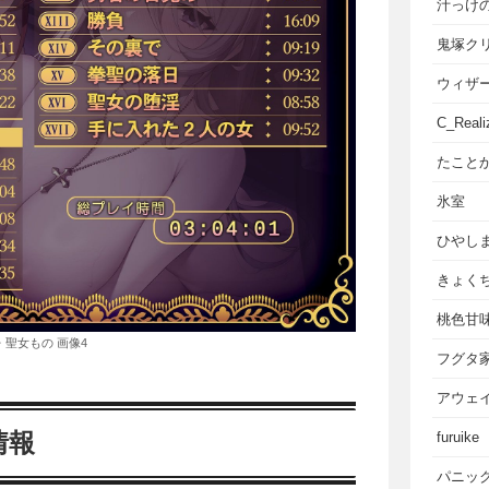
汁っけ
鬼塚ク
ウィザ
C_Reali
たこと
氷室
ひやし
きょく
桃色甘
・聖女もの 画像4
フグタ
アウェ
情報
furuike
パニッ