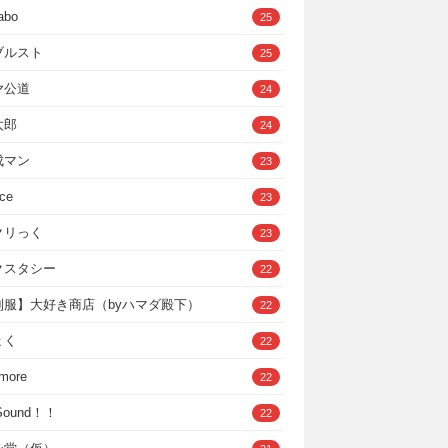
abo
25
ブルスト
25
ヤ公道
24
太郎
24
成マン
23
ce
23
クリっく
23
クスタシー
22
制服】大好き商店（byハマダ殿下）
22
ょく
22
 more
22
，Sound！！
22