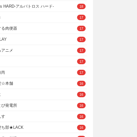
ross HARD‐アルバトロス ハード‐
18
き
17
する肉便器
17
LAY
17
るアニメ
17
17
秋尚
17
堂☆本舗
16
ヒ
16
とぴ発電所
16
んす
16
ち部★LACK
16