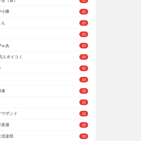
ン堂（仮）
21
び小隊
20
まん
20
20
ぴゅあ
20
A同人ボイコミ
20
ァ
20
19
解者
19
19
サウザンド
19
軒茶屋
18
士倶楽部
18