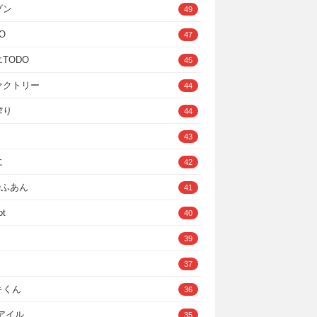
ゾン
49
O
47
TODO
45
ァクトリー
44
搾り
44
43
に
42
IOふあん
41
ot
40
39
37
キくん
36
Cアイル
35