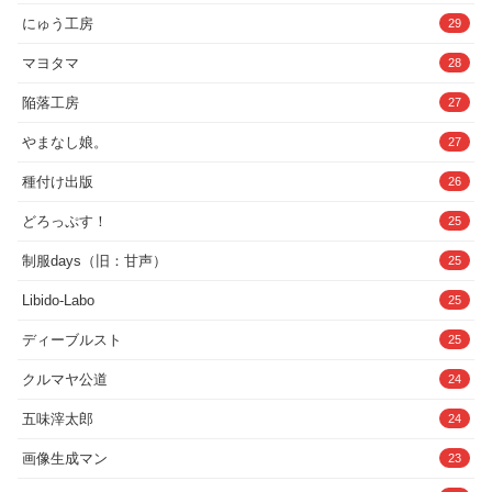
にゅう工房
29
マヨタマ
28
陥落工房
27
やまなし娘。
27
種付け出版
26
どろっぷす！
25
制服days（旧：甘声）
25
Libido-Labo
25
ディーブルスト
25
クルマヤ公道
24
五味滓太郎
24
画像生成マン
23