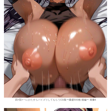
四×院×一にひたすらパイズリしてもらうCG集〜爆盛500枚:後編〜 画像6