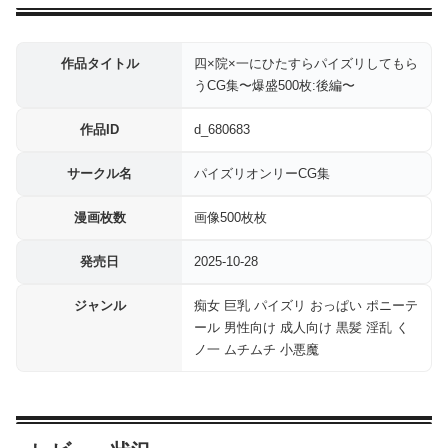
作品タイトル
四×院×一にひたすらパイズリしてもら
うCG集〜爆盛500枚:後編〜
作品ID
d_680683
サークル名
パイズリオンリーCG集
漫画枚数
画像500枚枚
発売日
2025-10-28
ジャンル
痴女 巨乳 パイズリ おっぱい ポニーテ
ール 男性向け 成人向け 黒髪 淫乱 く
ノ一 ムチムチ 小悪魔