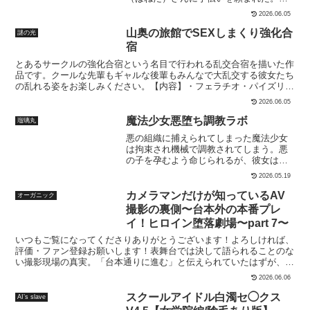
マなので引き受けたらそれだけでは終わ
2026.06.05
らず、なぜか胸を揉ませてもらえること
に・・・エスカレートするふたりの行為
山奥の旅館でSEXしまくり強化合
謎の光
学校でふたりのドキドキの初体験？本文
宿
39ページ
とあるサークルの強化合宿という名目で行われる乱交合宿を描いた作
品です。クールな先輩もギャルな後輩もみんなで大乱交する彼女たち
の乱れる姿をお楽しみください。【内容】・フェラチオ・パイズリ・
種付プレス・騎乗位・立ちバック・中出し【枚数】画像320枚【画像
2026.06.05
サイズ】960×1080
魔法少女悪堕ち調教ラボ
瑠璃丸
悪の組織に捕えられてしまった魔法少女
は拘束され機械で調教されてしまう。悪
の子を孕むよう命じられるが、彼女はそ
れを拒み抵抗する。しかし、身体は快楽
2026.05.19
に抗えず…作品形式■漫画本編:55頁■ファ
イル形式:JPEG/PDF■グレースケール・
カメラマンだけが知っているAV
オーガニック
黒棒修正シチュエーション・機械責め・
撮影の裏側〜台本外の本番プレ
電マ・刷毛水車・拘束・強●絶頂・悪堕
イ！ヒロイン堕落劇場〜part 7〜
ち・ぴっちりスーツ・触手・アヘ顔・自
慰・アナル責め・二穴責め
いつもご覧になってくださりありがとうございます！よろしければ、
評価・ファン登録お願いします！表舞台では決して語られることのな
い撮影現場の真実。「台本通りに進む」と伝えられていたはずが、現
場では思わぬ展開が待ち受けていた。カメラマンと出演者だけが知
2026.06.06
る、少女たちの葛藤や絶望。台本にはない出来事が積み重なり、彼女
たちの心を揺さぶり、物語は予想外の方向へと狂い始めていく…。
スクールアイドル白濁セ◯クス
AI’s slave
【内容】「制服編」胸揉み胸揉み・キス胸吸いパイズリフェラチオク