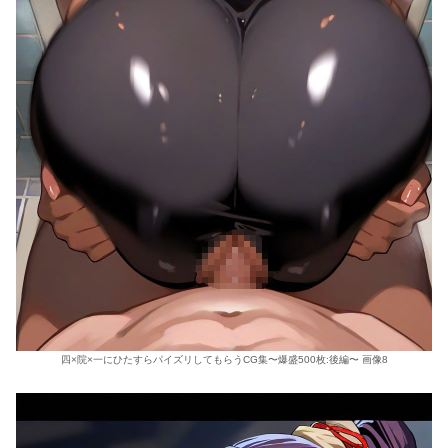
四×院×一にひたすらパイズリしてもらうCG集〜爆盛500枚:後編〜 画像8