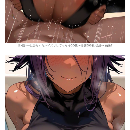
四×院×一にひたすらパイズリしてもらうCG集〜爆盛500枚:後編〜 画像7