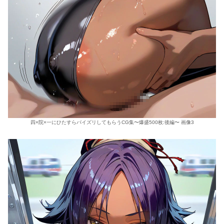
四×院×一にひたすらパイズリしてもらうCG集〜爆盛500枚:後編〜 画像3