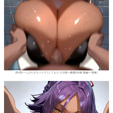
四×院×一にひたすらパイズリしてもらうCG集〜爆盛500枚:後編〜 画像1