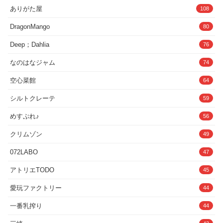
ありがた屋
108
DragonMango
80
Deep；Dahlia
76
なのはなジャム
74
空心菜館
64
シルトクレーテ
59
めすぷれ♪
56
クリムゾン
49
072LABO
47
アトリエTODO
45
愛玩ファクトリー
44
一番乳搾り
44