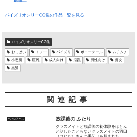
パイズリオンリーCG集の作品一覧を見る
パイズリオンリーCG集
おっぱい
くノ一
パイズリ
ポニーテール
ムチムチ
小悪魔
巨乳
成人向け
淫乱
男性向け
痴女
黒髪
関連記事
放課後の ふたり
ババロアバス
クラスメイトと放課後の初体験をほとん
ど話したこともないクラスメイトの羽田
（はねだ）さんに手伝いを頼まれた。ヒ