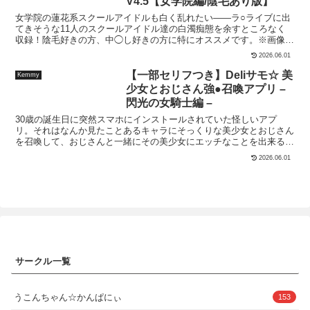
V4.5【女学院編/陰毛あり版】
ンニ手マン正常位騎乗位バック中出し「バニー服編」胸揉みオナニー
女学院の蓮花系スクールアイドルも白く乱れたい――ラ○ライブに出
フェラチオ正常位騎乗位バック「ナース服」おまんこ見せつけクンニ
てきそうな11人のスクールアイドル達の白濁痴態を余すところなく
手マンディルドオナニーパイズリ正常位騎乗位バック中出し「水着
収録！陰毛好きの方、中◯し好きの方に特にオススメです。※画像は
編」胸見せつけ胸吸い胸揉みパイズリ正常位騎乗位バック中出し「全
全てNovelAI V4.5で生成した最新版です。既存商品とイラストの重複
裸・緊縛編」緊縛緊縛・手マン緊縛・クンニ緊縛・放尿緊縛・正常位
2026.06.01
はありません。全キャラともに、「白濁セ◯クスV4.5」本編には必
緊縛・騎乗位緊縛・バック【枚数】画像500枚（CG集）※この作品
ず以下の内容を含んでいます。・騎乗位×4（または3）・正常位
はAIを利用して作成したものです。※Stable Diffusionを使用して生
【一部セリフつき】Deliサモ☆ 美
Kemmy
×3（騎乗位3の場合は正常位4）・バック×1・事後（全身×1、上半身
成しております※AIで生成された画像は、実在の人物・キャラクター
少女とおじさん強●召喚アプリ –
アップ×1）【商品内容】・「白濁セ◯クス」本編画像:1キャラあたり
に類似している場合がありますが、それは偶然の一致であり、一切関
閃光の女騎士編 –
10枚×11キャラ=110枚・ボーナス画像:総勢381枚（1キャラあたり30
係がありません。※技術的な制約やAIの学習データによって、細部に
枚台） 計491枚※CGはNovelAI V4.5を使用しています。サイズは
破綻や不自然さが含まれる場合があります。購入前に、そのことを理
30歳の誕生日に突然スマホにインストールされていた怪しいアプ
832×1216ピクセルです。※各画像はいわゆる差分ではなく、全て異
解し、同意した上で購入を検討していただくことをお願いいたしま
リ。それはなんか見たことあるキャラにそっくりな美少女とおじさん
なるイラストです。既存商品とイラストの重複はありません。※本商
す。※商品は予告なく販売を中止することがあります。予めご了承く
を召喚して、おじさんと一緒にその美少女にエッチなことを出来るア
品はスクールアイドルのイメージに寄せたパロディであり、パロディ
ださい。※購入後の取り扱いに不備があった場合こちらは一切責任を
プリだった。ソー〇アー〇・オ〇ラ〇ンの結〇明〇奈のエッチなCG
2026.06.01
元作品とは一切関係ありません。※本商品のイラストは全て成人
負いません。※商用目的での利用・第三者への譲渡・転載等が発見さ
集です。表情差分ありなのでキャラが段々と快感に堕ちていく様子を
（18歳以上）の設定で描画しています。
れた際には法的処置をとらせていただき、損害賠償請求を致します。
お楽しみいただけます。※導入部のショートストーリーつき画像や一
※被写体は全て成人しておりコスチュームプレイの衣装です。
部セリフ付き画像がありますが基本ストーリー・セリフなどの記載は
無しですスマホで見やすい縦画像！【収録内容】 -jpg: 156枚 寝取ら
れ/フェラ/アナルセックス/輪○/妊娠/異世界転移/縛り/ミルクマシー
ン/アヘ顔 ※登場人物はすべて成人です。 ※この作品はフィクション
です、実在の人物や団体等とは一切関係ありません。 ※犯罪行為を
幇助、助長する意図はありません。 ※商品は予告なく販売の中止、
価格の変更を行うことがあります。 ※illustriousを使用して画像を作
サークル一覧
成しております。
うこんちゃん☆かんぱにぃ
153