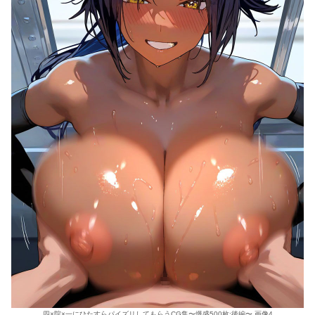
四×院×一にひたすらパイズリしてもらうCG集〜爆盛500枚:後編〜 画像4