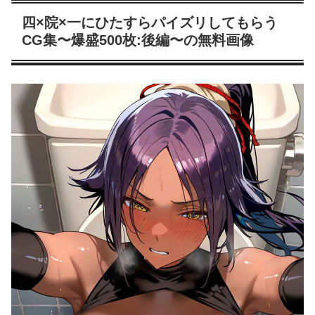
四×院×一にひたすらパイズリしてもらう
CG集〜爆盛500枚:後編〜の無料画像