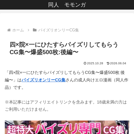
同人 モモンガ
ホーム
パイズリオンリーCG集
四×院×一にひたすらパイズリしてもらう
CG集〜爆盛500枚:後編〜
2025.10.28
2026.06.04
「四×院×一にひたすらパイズリしてもらうCG集〜爆盛500枚:後
編〜」は
パイズリオンリーCG集
さんの成人向けエロ漫画（同人作
品）です。
※本記事にはアフィリエイトリンクを含みます。18歳未満の方は
ご利用いただけません。