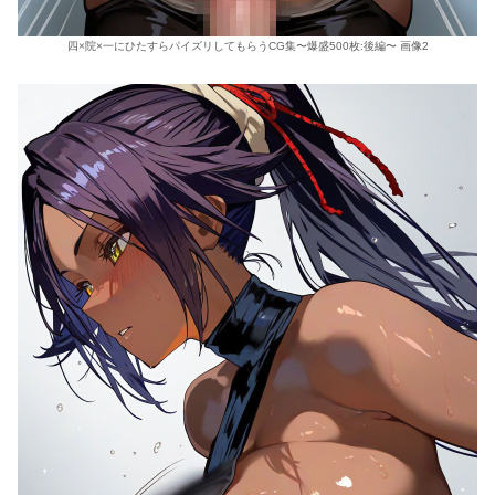
四×院×一にひたすらパイズリしてもらうCG集〜爆盛500枚:後編〜 画像2