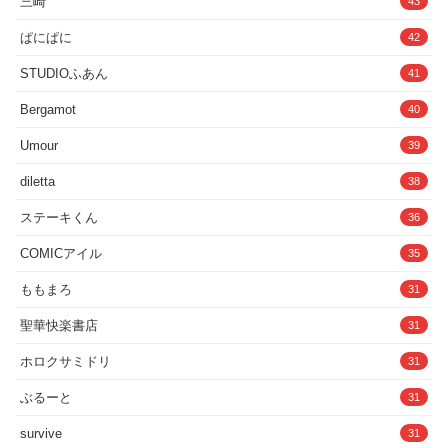
三崎
43
ぱにぱに
42
STUDIOふあん
41
Bergamot
40
Umour
39
diletta
38
ステーキくん
36
COMICアイル
35
ももまろ
31
聖華快楽書店
31
ホロクサミドリ
31
ぶるーと
31
survive
31