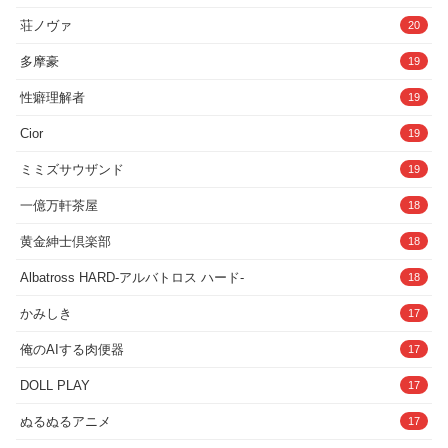
荘ノヴァ
20
多摩豪
19
性癖理解者
19
Cior
19
ミミズサウザンド
19
一億万軒茶屋
18
黄金紳士倶楽部
18
Albatross HARD‐アルバトロス ハード‐
18
かみしき
17
俺のAIする肉便器
17
DOLL PLAY
17
ぬるぬるアニメ
17