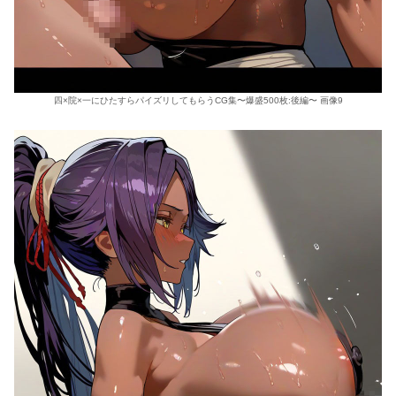
四×院×一にひたすらパイズリしてもらうCG集〜爆盛500枚:後編〜 画像9