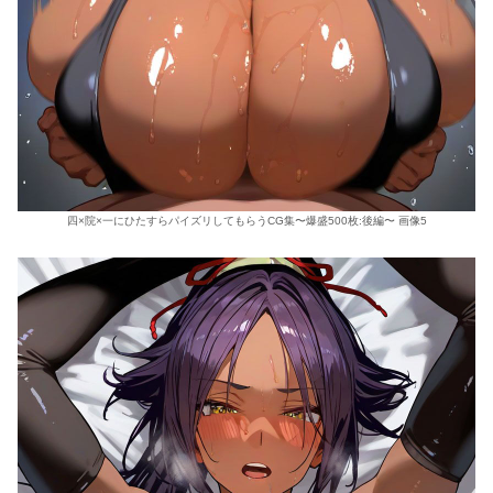
四×院×一にひたすらパイズリしてもらうCG集〜爆盛500枚:後編〜 画像5