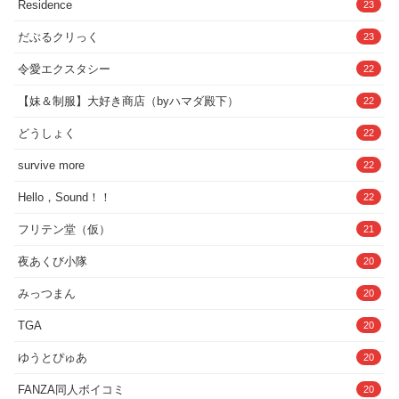
Residence
23
だぶるクリっく
23
令愛エクスタシー
22
【妹＆制服】大好き商店（byハマダ殿下）
22
どうしょく
22
survive more
22
Hello，Sound！！
22
フリテン堂（仮）
21
夜あくび小隊
20
みっつまん
20
TGA
20
ゆうとぴゅあ
20
FANZA同人ボイコミ
20