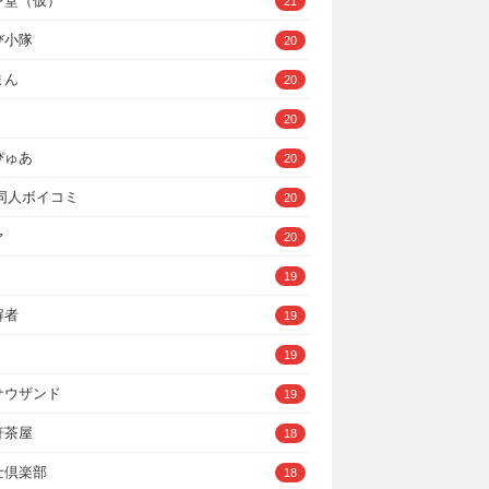
ン堂（仮）
21
び小隊
20
まん
20
20
ぴゅあ
20
A同人ボイコミ
20
ァ
20
19
解者
19
19
サウザンド
19
軒茶屋
18
士倶楽部
18