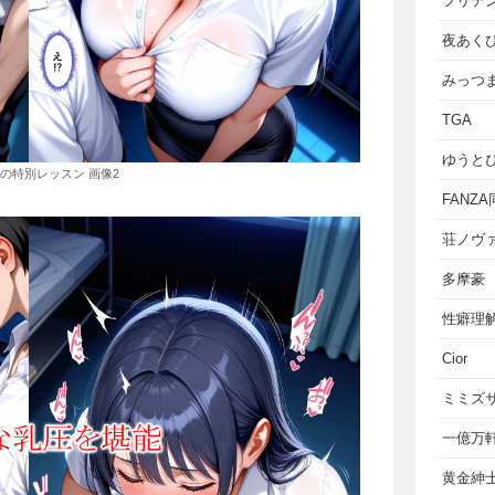
フリテ
夜あく
みっつ
TGA
ゆうと
の特別レッスン 画像2
FANZ
荘ノヴ
多摩豪
性癖理
Cior
ミミズ
一億万
黄金紳