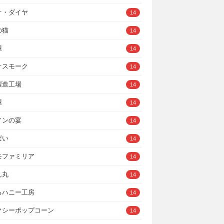
オ・ダイヤ
14
の猫
14
屋
14
オスモーク
14
製造工場
14
屋
14
ノンの宴
14
ぱい
14
モファミリア
14
ん丸
14
るハニー工房
14
クシーポップコーン
14