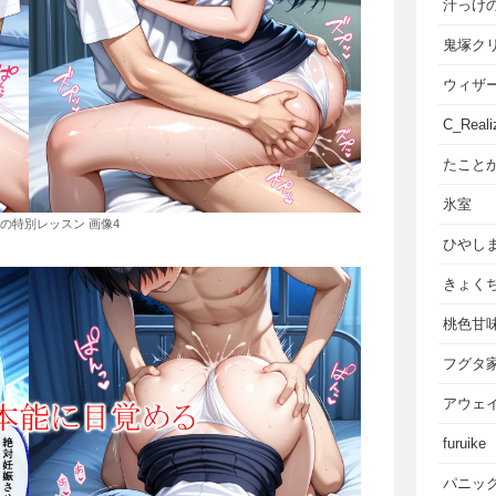
汁っけ
鬼塚ク
ウィザ
C_Reali
たこと
氷室
の特別レッスン 画像4
ひやし
きょく
桃色甘
フグタ
アウェ
furuike
パニッ