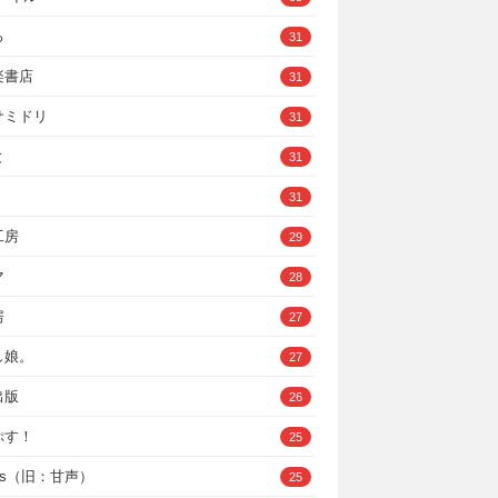
ろ
31
楽書店
31
サミドリ
31
と
31
31
工房
29
マ
28
房
27
し娘。
27
出版
26
ぷす！
25
ys（旧：甘声）
25