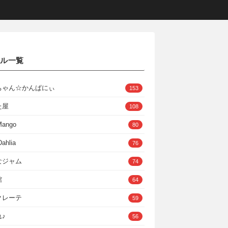
クル一覧
ちゃん☆かんぱにぃ
153
た屋
108
Mango
80
ahlia
76
なジャム
74
館
64
クレーテ
59
♪
56