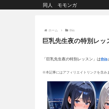
同人 モモンガ
ホーム
this
巨乳先生夜の特別レッ
「巨乳先生夜の特別レッスン」は
this
※本記事にはアフィリエイトリンクを含み