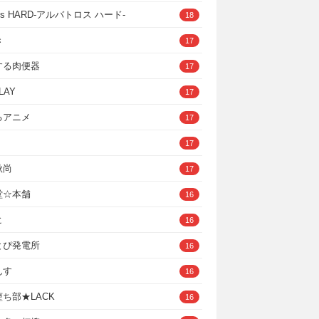
ross HARD‐アルバトロス ハード‐
18
き
17
する肉便器
17
LAY
17
るアニメ
17
17
秋尚
17
堂☆本舗
16
ヒ
16
とぴ発電所
16
んす
16
ち部★LACK
16