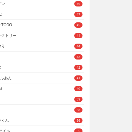
ゾン
49
O
47
TODO
45
ァクトリー
44
搾り
44
43
に
42
IOふあん
41
ot
40
39
38
キくん
36
Cアイル
35