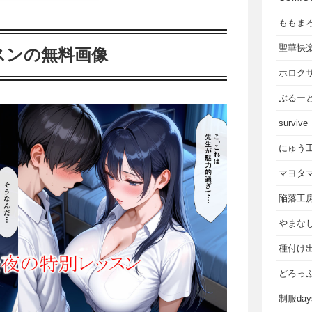
ももま
聖華快
スンの無料画像
ホロク
ぶるー
survive
にゅう
マヨタ
陥落工
やまな
種付け
どろっ
制服da