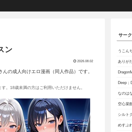
サー
スン
うこん
2026.08.02
ありが
さんの成人向けエロ漫画（同人作品）です。
Dragon
Deep；D
ます。18歳未満の方はご利用いただけません。
なのは
空心菜
シルト
めすぷれ