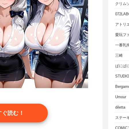
クリム
072LAB
アトリエ
愛玩フ
一番乳
三崎
ぱにぱ
STUD
Bergam
Umour
diletta
すぐ読む！
ステー
COMI