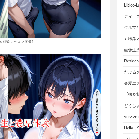
Libido-L
ディー
クルマ
五味滓
の特別レッスン 画像1
画像生
Residen
だぶる
令愛エ
【妹＆
どうし
survive
Hello