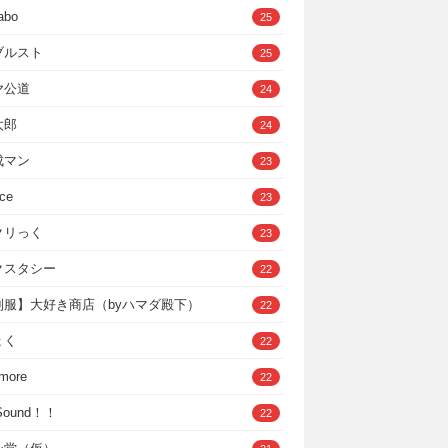
abo
25
ブルスト
25
ヤ公道
24
太郎
24
成マン
23
ce
23
クリっく
23
クスタシー
22
制服】大好き商店（byハマダ殿下）
22
ょく
22
 more
22
，Sound！！
22