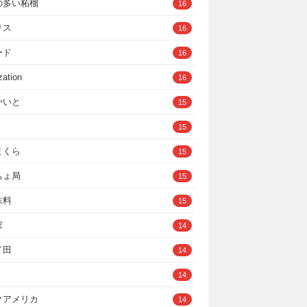
の多い柘榴
16
リス
16
ード
16
zation
16
かいと
15
15
まくら
15
ちょ局
15
味料
15
家
14
イ田
14
14
クアメリカ
14