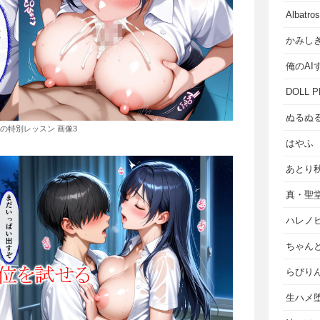
Albat
かみし
俺のAI
DOLL P
ぬるぬ
の特別レッスン 画像3
はやふ
あとり
真・聖
ハレノ
ちゃん
らびり
生ハメ堕