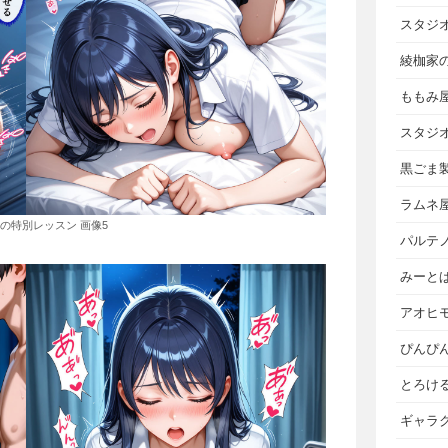
スタジ
綾枷家
ももみ
スタジ
黒ごま
ラムネ
の特別レッスン 画像5
パルテ
みーと
アオヒ
ぴんぴ
とろけ
ギャラ