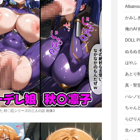
Albat
かみし
俺のAI
DOLL P
ぬるぬ
はやふ
あとり
真・聖
ハレノ
ちゃん
た 対〇忍シリーズの三人の話 画像3
らびり
生ハメ堕