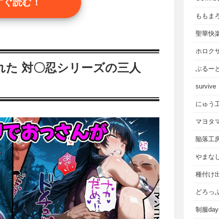
すぐ読む！
ももま
聖華快
ホロク
れた 対〇忍シリーズの三人
ぶるー
survive
にゅう
マヨタ
陥落工
やまな
種付け
どろっ
制服da