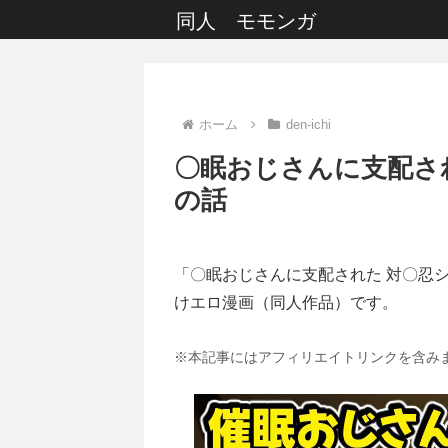
同人 モモンガ
ホーム
den-ichi
〇眠おじさんに支配さ
の話
「〇眠おじさんに支配された 対〇忍
けエロ漫画（同人作品）です。
※本記事にはアフィリエイトリンクを含み