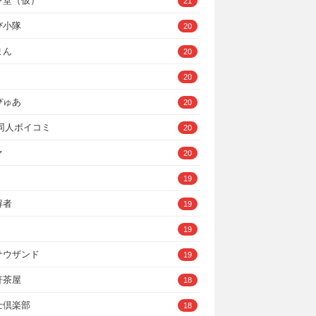
ン堂（仮）
21
び小隊
20
まん
20
20
ぴゅあ
20
A同人ボイコミ
20
ァ
20
19
解者
19
19
サウザンド
19
軒茶屋
18
士倶楽部
18