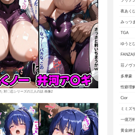
フリテ
夜あく
みっつ
TGA
ゆうと
FANZ
荘ノヴ
多摩豪
性癖理
た 対〇忍シリーズの三人の話 画像2
Cior
ミミズ
一億万
黄金紳