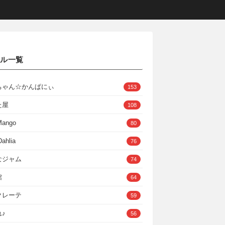
クル一覧
ちゃん☆かんぱにぃ
153
た屋
108
Mango
80
ahlia
76
なジャム
74
館
64
クレーテ
59
♪
56