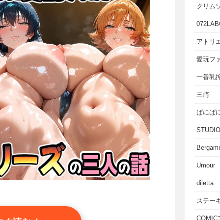
クリム
072LAB
アトリエ
愛玩フ
一番乳
三崎
ぱにぱ
STUD
Bergam
Umour
diletta
ステー
COMI