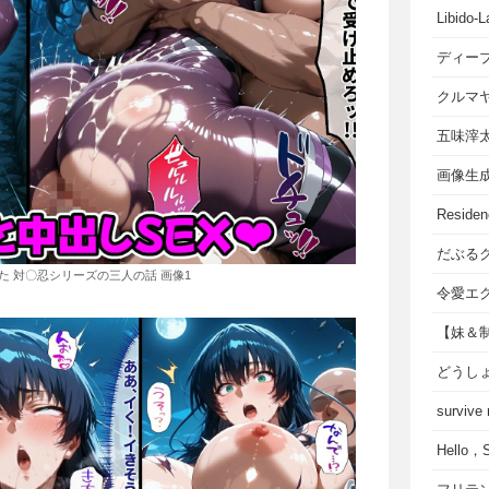
Libido-L
ディー
クルマ
五味滓
画像生
Residen
だぶる
た 対〇忍シリーズの三人の話 画像1
令愛エ
【妹＆
どうし
survive
Hello