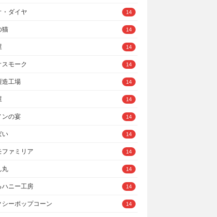
オ・ダイヤ
14
の猫
14
屋
14
オスモーク
14
製造工場
14
屋
14
ノンの宴
14
ぱい
14
モファミリア
14
ん丸
14
るハニー工房
14
クシーポップコーン
14