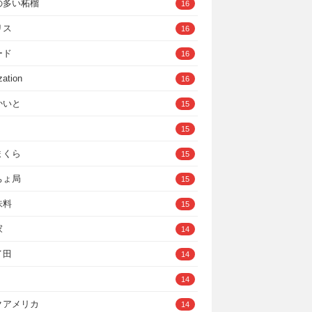
の多い柘榴
16
リス
16
ード
16
zation
16
かいと
15
15
まくら
15
ちょ局
15
味料
15
家
14
イ田
14
14
クアメリカ
14