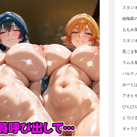
スタジ
綾枷家
ももみ
スタジ
黒ごま
ラムネ
パルテ
みーと
アオヒ
ぴんぴ
とろけ
ギャラ