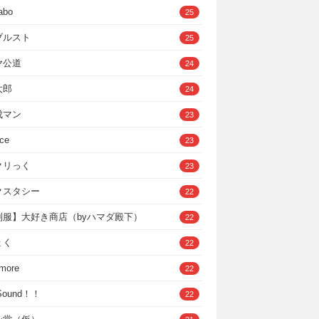
abo
25
ブルスト
25
ヤ公道
24
太郎
24
成マン
23
ce
23
クリっく
23
クスタシー
22
制服】大好き商店（byハマダ殿下）
22
ょく
22
 more
22
，Sound！！
22