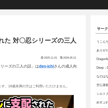
サー
れた 対〇忍シリーズの三人
うこん
ありが
2025.11.01
2026.05.21
Dragon
シリーズの三人の話」は
den-ichi
さんの成人向
Deep；D
なのは
空心菜
ます。18歳未満の方はご利用いただけません。
シルト
めすぷれ