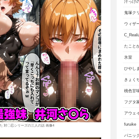
汁っけ
鬼塚ク
ウィザ
C_Reali
たこと
氷室
ひやし
きょく
桃色甘
フグタ
アウェ
furuike
た 対〇忍シリーズの三人の話 画像4
パニッ