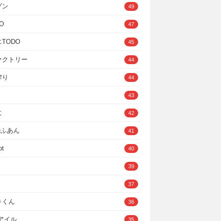
ゾン
49
O
47
TODO
45
ァクトリー
44
搾り
44
43
に
42
IOふあん
41
ot
40
39
37
キくん
36
Cアイル
35