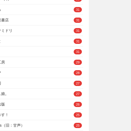
ろ
31
楽書店
31
サミドリ
31
と
31
31
工房
29
マ
28
房
27
し娘。
27
出版
26
ぷす！
25
ys（旧：甘声）
25