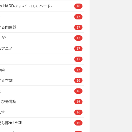
ross HARD‐アルバトロス ハード‐
18
き
17
する肉便器
17
LAY
17
るアニメ
17
17
秋尚
17
堂☆本舗
16
ヒ
16
とぴ発電所
16
んす
16
ち部★LACK
16