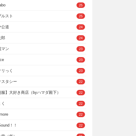
abo
25
ブルスト
25
ヤ公道
24
太郎
24
成マン
23
ce
23
クリっく
23
クスタシー
22
制服】大好き商店（byハマダ殿下）
22
ょく
22
 more
22
，Sound！！
22