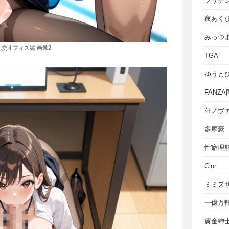
フリテ
夜あく
みっつ
乱交オフィス編 画像2
TGA
ゆうと
FANZ
荘ノヴ
多摩豪
性癖理
Cior
ミミズ
一億万
黄金紳