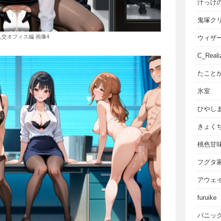
汁っけ
鬼塚ク
乱交オフィス編 画像4
ウィザ
C_Reali
たこと
氷室
ひやし
きょく
桃色甘
フグタ
アウェ
furuike
パニッ