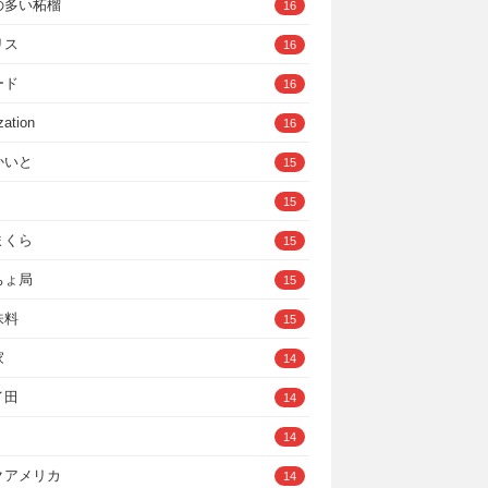
の多い柘榴
16
リス
16
ード
16
zation
16
かいと
15
15
まくら
15
ちょ局
15
味料
15
家
14
イ田
14
14
クアメリカ
14