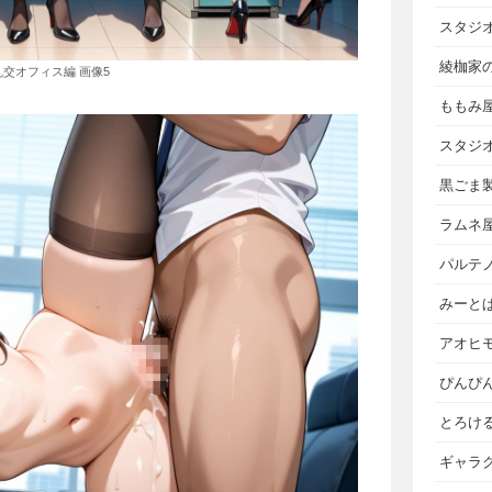
スタジ
綾枷家
乱交オフィス編 画像5
ももみ
スタジ
黒ごま
ラムネ
パルテ
みーと
アオヒ
ぴんぴ
とろけ
ギャラ