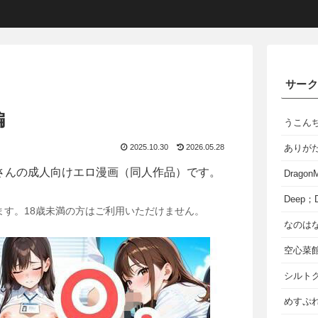
サー
編
うこん
2025.10.30
2026.05.28
ありが
さんの成人向けエロ漫画（同人作品）です。
Dragon
Deep；D
ます。18歳未満の方はご利用いただけません。
なのは
空心菜
シルト
めすぷれ