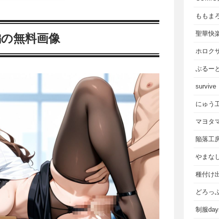
ももま
聖華快
編の無料画像
ホロク
ぶるー
survive
にゅう
マヨタ
陥落工
やまな
種付け
どろっ
制服da