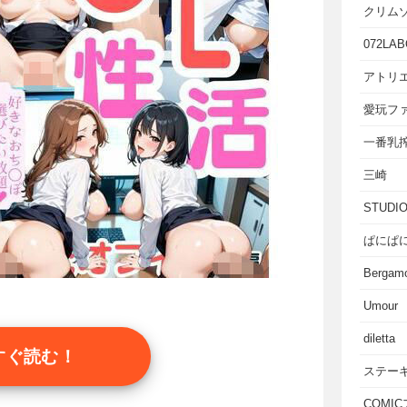
クリム
072LAB
アトリエ
愛玩フ
一番乳
三崎
STUD
ぱにぱ
Bergam
Umour
diletta
すぐ読む！
ステー
COMI