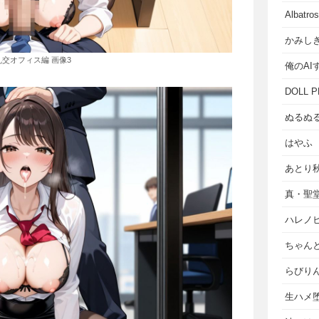
Albat
かみし
乱交オフィス編 画像3
俺のAI
DOLL P
ぬるぬ
はやふ
あとり
真・聖
ハレノ
ちゃん
らびり
生ハメ堕