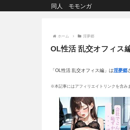
同人 モモンガ
ホーム
淫夢郷
OL性活 乱交オフィス
「OL性活 乱交オフィス編」は
淫夢郷
※本記事にはアフィリエイトリンクを含み