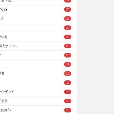
ン堂（仮）
21
び小隊
20
まん
20
20
ぴゅあ
20
A同人ボイコミ
20
ァ
20
19
解者
19
19
サウザンド
19
軒茶屋
18
士倶楽部
18