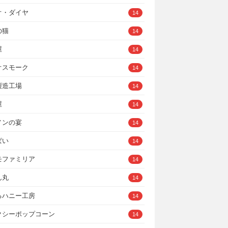
オ・ダイヤ
14
の猫
14
屋
14
オスモーク
14
製造工場
14
屋
14
ノンの宴
14
ぱい
14
モファミリア
14
ん丸
14
るハニー工房
14
クシーポップコーン
14