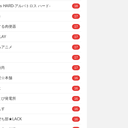
ross HARD‐アルバトロス ハード‐
18
き
17
する肉便器
17
LAY
17
るアニメ
17
17
秋尚
17
堂☆本舗
16
ヒ
16
とぴ発電所
16
んす
16
ち部★LACK
16