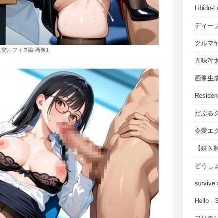
Libido-L
ディー
クルマ
乱交オフィス編 画像1
五味滓
画像生
Residen
だぶる
令愛エ
【妹＆
どうし
survive
Hello