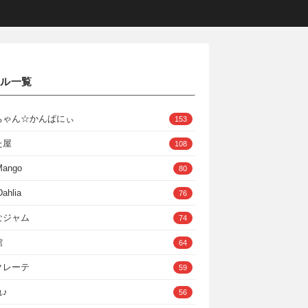
クル一覧
ちゃん☆かんぱにぃ
153
た屋
108
Mango
80
ahlia
76
なジャム
74
館
64
クレーテ
59
♪
56