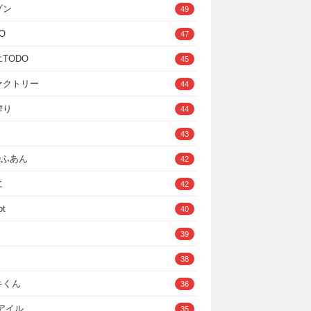
ゾン
49
O
47
TODO
45
ァクトリー
44
搾り
44
43
IOふあん
42
に
42
ot
40
39
38
キくん
36
Cアイル
35