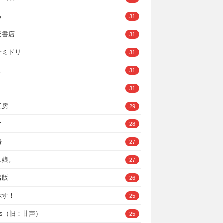
ろ
31
楽書店
31
サミドリ
31
と
31
31
工房
29
マ
28
房
27
し娘。
27
出版
26
ぷす！
25
ys（旧：甘声）
25