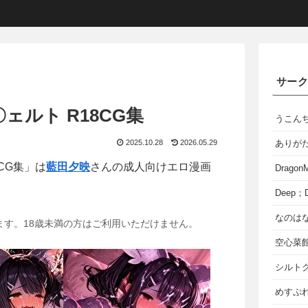
サー
ェルト R18CG集
うこん
2025.10.28
2026.05.29
ありが
8CG集」は
藍田夕映
さんの成人向けエロ漫画
Dragon
Deep；D
なのは
ます。18歳未満の方はご利用いただけません。
空心菜
シルト
めすぷれ