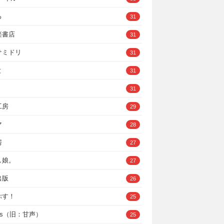
ろ
31
楽書店
31
サミドリ
31
と
31
31
工房
29
マ
28
房
27
し娘。
27
出版
26
ぷす！
25
ys（旧：甘声）
25