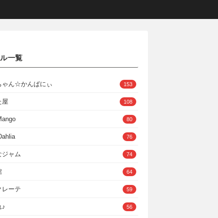
クル一覧
ちゃん☆かんぱにぃ
153
た屋
108
Mango
80
ahlia
76
なジャム
74
館
64
クレーテ
59
♪
56