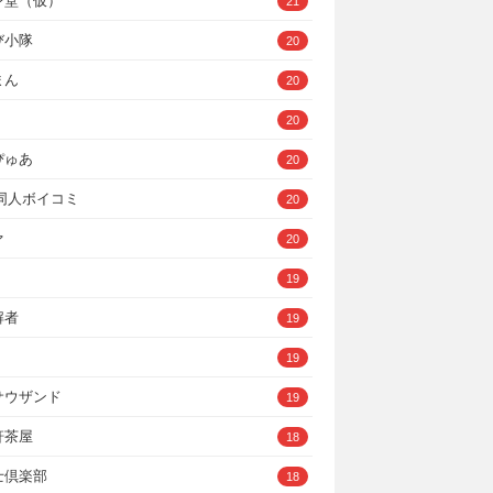
ン堂（仮）
21
び小隊
20
まん
20
20
ぴゅあ
20
A同人ボイコミ
20
ァ
20
19
解者
19
19
サウザンド
19
軒茶屋
18
士倶楽部
18