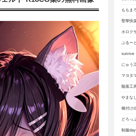
ももま
聖華快
ホロク
ぶるー
survive
にゅう
マヨタ
陥落工
やまな
種付け
どろっ
制服da