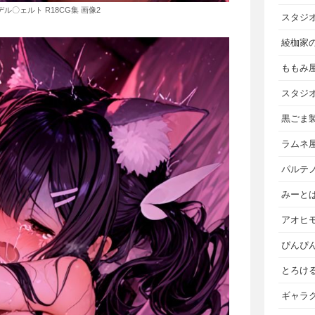
デル〇ェルト R18CG集 画像2
スタジ
綾枷家
ももみ
スタジ
黒ごま
ラムネ
パルテ
みーと
アオヒ
ぴんぴ
とろけ
ギャラ