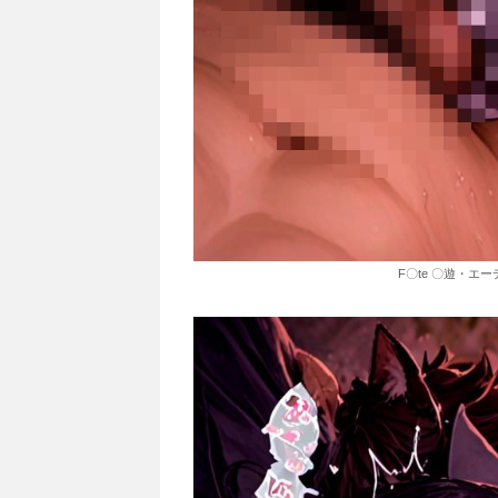
F〇te 〇遊・エー