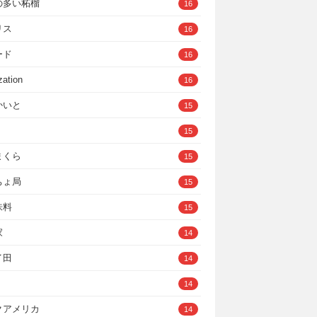
の多い柘榴
16
リス
16
ード
16
zation
16
かいと
15
15
まくら
15
ちょ局
15
味料
15
家
14
イ田
14
14
クアメリカ
14