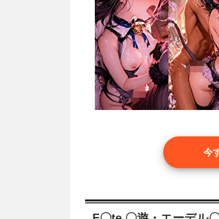
今
F〇te 〇遊・エーデル