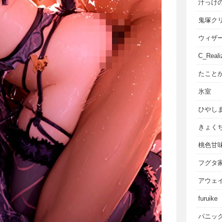
汁っけ
鬼塚ク
ウィザ
C_Reali
たこと
氷室
ひやし
きょく
桃色甘
フグタ
アウェ
furuike
パニッ