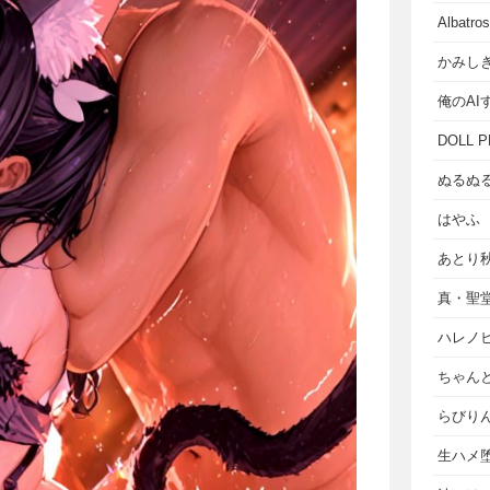
Albat
かみし
俺のAI
DOLL P
ぬるぬ
はやふ
あとり
真・聖
ハレノ
ちゃん
らびり
生ハメ堕