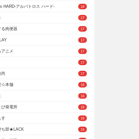
ross HARD‐アルバトロス ハード‐
18
き
17
する肉便器
17
LAY
17
るアニメ
17
17
秋尚
17
堂☆本舗
16
ヒ
16
とぴ発電所
16
んす
16
ち部★LACK
16