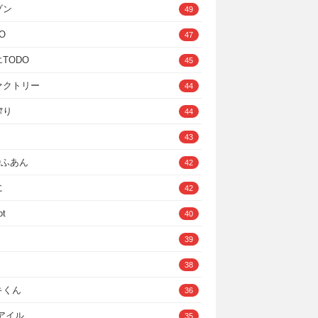
ゾン
49
O
47
TODO
45
ァクトリー
44
搾り
44
43
IOふあん
42
に
42
ot
40
39
38
キくん
36
Cアイル
35