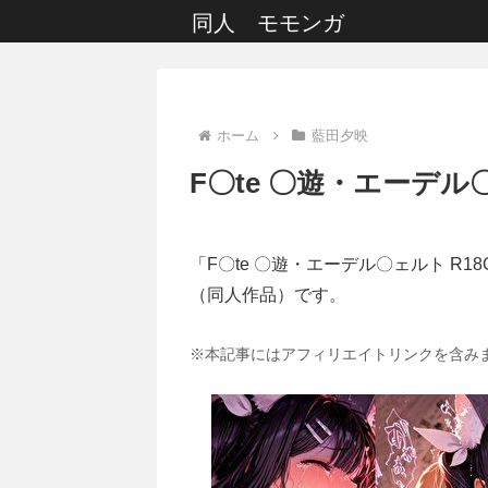
同人 モモンガ
ホーム
藍田夕映
F〇te 〇遊・エーデル〇
「F〇te 〇遊・エーデル〇ェルト R1
（同人作品）です。
※本記事にはアフィリエイトリンクを含み