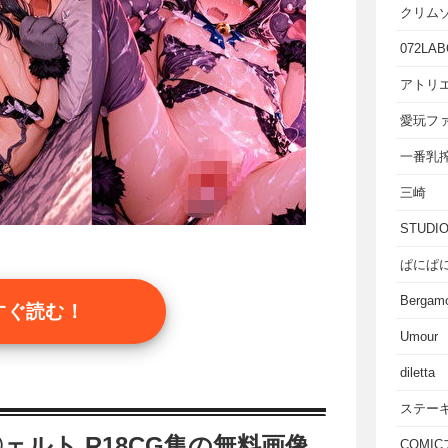
クリム
072LAB
アトリエ
愛玩フ
一番乳
三崎
STUD
ぱにぱ
Bergam
すぐ読む！
Umour
diletta
ステー
〇ェルト R18CG集の無料画像
COMI