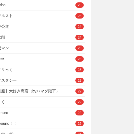
abo
25
ブルスト
25
ヤ公道
24
太郎
24
成マン
23
ce
23
クリっく
23
クスタシー
22
制服】大好き商店（byハマダ殿下）
22
ょく
22
 more
22
，Sound！！
22