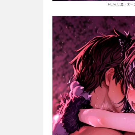
F〇te 〇遊・エー