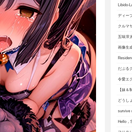
Libido-L
ディー
クルマ
五味滓
画像生
Residen
だぶる
令愛エ
【妹＆
どうし
survive
Hello