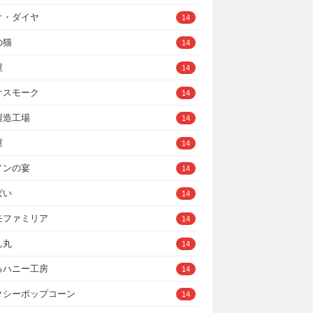
オ・ダイヤ
14
の猫
14
屋
14
オスモーク
14
製造工場
14
屋
14
ノンの宴
14
ぱい
14
モファミリア
14
ん丸
14
るハニー工房
14
クシーポップコーン
14