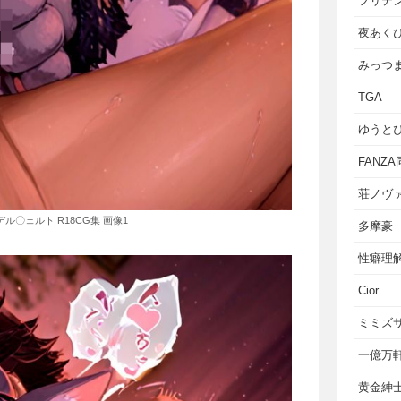
フリテ
夜あく
みっつ
TGA
ゆうと
FANZ
荘ノヴ
デル〇ェルト R18CG集 画像1
多摩豪
性癖理
Cior
ミミズ
一億万
黄金紳