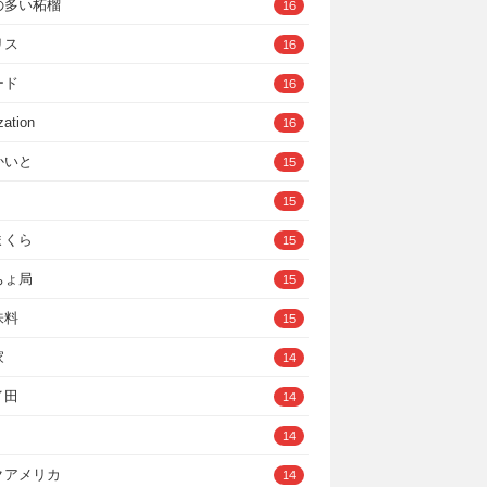
の多い柘榴
16
リス
16
ード
16
zation
16
かいと
15
15
まくら
15
ちょ局
15
味料
15
家
14
イ田
14
14
クアメリカ
14