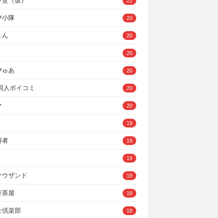
ン堂（仮）
21
び小隊
20
まん
20
20
ぴゅあ
20
A同人ボイコミ
20
ァ
20
19
解者
19
19
サウザンド
19
軒茶屋
18
士倶楽部
18