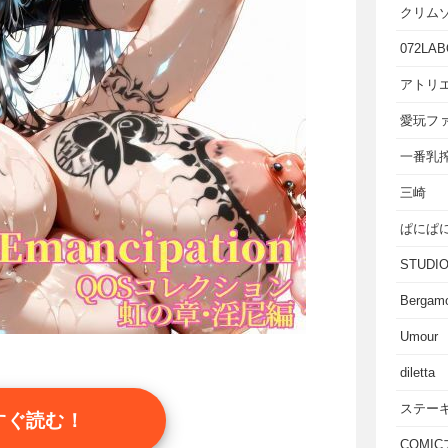
クリム
072LAB
アトリエ
愛玩フ
一番乳
三崎
ぱにぱ
STUD
Bergam
Umour
diletta
ステー
すぐ読む！
COMI