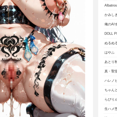
Albat
かみし
俺のAI
DOLL P
ぬるぬ
はやふ
あとり
真・聖
ハレノ
ちゃん
らびり
生ハメ堕