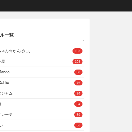
クル一覧
ちゃん☆かんぱにぃ
153
た屋
108
Mango
80
ahlia
76
なジャム
74
館
64
クレーテ
59
♪
56