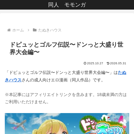
同人 モモンガ
ホーム
たぬきハウス
ドピュッとゴルフ伝説〜ドンっと大盛り世
界大会編〜
2025.10.27
2026.05.31
「ドピュッとゴルフ伝説〜ドンっと大盛り世界大会編〜」は
たぬ
きハウス
さんの成人向けエロ漫画（同人作品）です。
※本記事にはアフィリエイトリンクを含みます。18歳未満の方は
ご利用いただけません。