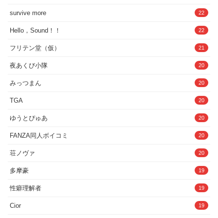
survive more
22
Hello，Sound！！
22
フリテン堂（仮）
21
夜あくび小隊
20
みっつまん
20
TGA
20
ゆうとぴゅあ
20
FANZA同人ボイコミ
20
荘ノヴァ
20
多摩豪
19
性癖理解者
19
Cior
19