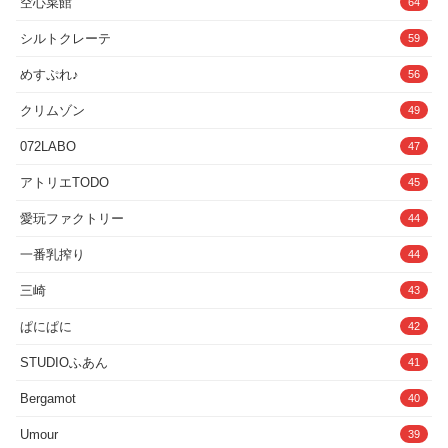
空心菜館
64
で元ネタを知っている方は、ぜひ「純愛
シュペルビエル作者twitter:
に…・洗面所で歯磨きをしている葉月
風」に変わった世界観をお楽しみくださ
@spider_lifeline
に… などなど、21つのドットアニメーシ
シルトクレーテ
59
い！◆収録内容フルカラー漫画62P＋お
ョンを収録！ ※プラスで一部、部屋着で
まけ13P＋あとがき1P＋おまけCG
のシーンには寝間着差分があります。◆
めすぷれ♪
56
424P【あらすじ】大好きな彼氏とのデー
大ドット大きなドットアニメーションを9
ト！準備は完璧！でも出かけようとした
つ収録。特に大きなドット絵は、スクロ
その時...彼氏からの1本の電話で突然の別
クリムゾン
ール機能はもちろん縮小機能も追加し全
49
れが告げられてしまう...彼氏に振られて1
体を見れるように！◆CG基本エッチ
人落ち込む妹そんな中いつも通りに帰っ
CG17枚＋非エッチCG5枚◆ボイスストー
072LABO
47
てきた兄そして妹にかけた優しい一言...
リー含めエッチシーンは全て新規撮り下
「どしたん？話聞こか？」妹想いの兄は
ろしのフルボイスです。cvは陽向葵ゅか
アトリエTODO
45
ただひたすらに可愛い妹を慰め続ける...
様に担当いただいています。
落ち着きを取り戻した妹は少しずつ甘え
愛玩ファクトリー
44
てきて気づけば...空気はどこか妙にえっ
ちな方向へ...妹の大きなおっぱいを揉ん
でからのビンビンのちんこをフェラして
一番乳搾り
44
もらい...そして最後は可愛い妹と生えっ
ち！！元彼のことなんて忘れさせて...お
三崎
43
兄ちゃんとの上書きSEX！！2人のラブラ
ブは止められない...！----------------------------
ぱにぱに
42
----------------------------◆プレイ内容、フェチ
など・妹、近親相姦、失恋、巨乳、ラブ
STUDIOふあん
41
ラブ、純愛、慰め、金髪・パーカー、下
着、パイパン、チョロい、チョロい妹、
チョロメス・手コキ、フェラ、パイズ
Bergamot
40
リ・口内射精、ぶっかけ・正常位、騎乗
位、バック、測位、対面座位・ゴム無し
Umour
39
生セックス、中出し他----------------------------