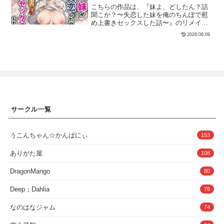
こちらの作品は、『妹よ、どしたん？話
た母』 50ページ『【続】女上司は生き別
ないからかすっかり髪も伸び、日焼け痕
聞こか？〜失恋した妹を俺のちんぽで慰
れた母』 50ページ総ページ数 305ペー
もなくなっている。身体的な接触に対す
め上書きセックスした話〜』のリメイク
ジ・あらすじマッチングアプリで出会っ
る抵抗感はもうなく、夏のエッチを忘れ
版となっております。※導入部分は前作
た相手は母さんでしたシリーズ単身赴任
られずにいる。☆ゲームシステム季節は
2026.06.09
と同様の展開となっておりますので、あ
の夫と大学生の息子を持つ陽子は、ひそ
冬になり、久々に会う幼馴染の女の子と
らかじめご注意ください。ただし、エッ
かにマッチングアプリを使用していた。K
エッチな生活を楽しむドットHシミュレー
チシーンの展開や描写は新たに構成し直
という若い男性と淫らなチャットをして
ションゲームです。エッチに興味津々
しておりますので、また違った雰囲気で
いた陽子だったが、とうとう直接会う約
な、幼馴染の女子校生が家のいたるとこ
お楽しみいただける内容になっていま
束をしてしまう。しかし当日現れたのは
ろで気ままに過ごしています。女の子と
す！妹シリーズ！妹・近親相姦・巨乳・
陽子の実の息子、和也だった。お互いの
コミュニケーションをとってエッチをさ
失恋・ラブラブ・慰めセックス今回はネ
正体を知った母子の関係は、その日から
せてもらいましょう。 慣れてくると、家
ットで有名な「どしたん？話聞こか？」
狂い始める……大嫌いな母を全裸家政婦
の中のいろいろな場所でさせてくれるよ
をモチーフに、妹との純愛ストーリーを
にした話 シリーズ玲音（れお）は子供時
うになります。最終的に、どんなことを
サークル一覧
描いた作品になります。元ネタは、落ち
代、母親である友美に虐●を受けていた。
していてもエッチさせてくれるよう
込んだ女性に下心たっぷりで声をかける
その後自立して経営者となった彼は、母
に…？ 田舎の親戚の家で、今年はあつい
――そんなチャラさがネタにされがちで
親と再会する。金を援助するように頼み
冬を満喫しましょう。☆エッチ◆どこで
すが、本作は「失恋した妹を優しく慰め
うこんちゃん☆かんぱにぃ
こまれた玲音は、金と引き換えに自身の
もエッチSUMMER-田舎の性活-と同様
153
るお兄ちゃんとの純愛」をテーマにして
下で働くようにと言う。その仕事とは、
に、女の子を連れ回して、いつでもどこ
います。軽いノリを期待している方には
玲音の自宅の家政婦になる事だった……
でもエッチすることができる「どこでも
ありがた屋
108
合わないかもしれませんが、ワードや雰
女上司は生き別れた母 シリーズ勤め先で
エッチ」条件を満たすと私服・制服・サ
囲気は元ネタを意識しつつ、あたたかい
課長として働いている穂香には、林悠人
ンタ服・裸から着せ替え可能になりま
DragonMango
80
関係性に落とし込んでいます。【登場す
という部下が居る。実は悠人は18年前の
す。※私服は、マップと時間帯により 部
るセリフ例】・どしたん？話聞こか？・
離婚によって生き別れた穂香の実の息子
屋着・部屋着（スリッパ有）・寝間着・
Deep；Dahlia
76
それは彼氏が悪いわ・俺ならそんな思い
であった。ひそかにその事に気づいてい
外着に切り替わります。◆小ドット生活
させへんのに・また今度飲み行こや・お
た穂香は、ついつい悠人に対しておせっ
をしている葉月に話しかけその場でエッ
前は妹みたいなもんやし・手出すわけな
なのはなジャム
かいを焼いてしまっていた。彼女のその
チも提案。・クリスマスツリーの飾りを
74
いやん、守ってあげたいし・後輩にそん
行動が原因となり、母子は禁断の領域へ
直してる葉月に…・電話をしている葉月
なことするわけないやん・じゃ、挿れる
足を踏み入れていく……作者 リリアン・
に…・こたつに入ってゲームしてる葉月