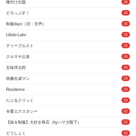
種付け出版
26
どろっぷす！
25
制服days（旧：甘声）
25
Libido-Labo
25
ディーブルスト
25
クルマヤ公道
24
五味滓太郎
24
画像生成マン
23
Residence
23
だぶるクリっく
23
令愛エクスタシー
22
【妹＆制服】大好き商店（byハマダ殿下）
22
どうしょく
22