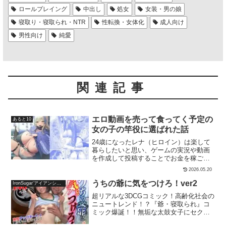
ロールプレイング
中出し
処女
女装・男の娘
寝取り・寝取られ・NTR
性転換・女体化
成人向け
男性向け
純愛
関連記事
エロ動画を売って食ってく予定の
あると10
女の子の竿役に選ばれた話
24歳になったレナ（ヒロイン）は楽して
暮らしたいと思い、ゲームの実況や動画
を作成して投稿することでお金を稼ごう
としていたが、全然うまくいかず、ほと
2026.05.20
んどニートだった……親に働けと言われ
たが、どうしても働きたくないため思い
うちの爺に気をつけろ！ver2
IronSugar‘アイアンシュガー’
切ってエッチな動画を作ることに視聴者
超リアルな3DCGコミック！高齢化社会の
からちんこの画像を送りつけられ、俺が
ニュートレンド！？『爺・寝取られ』コ
竿役になるとたくさん提案されるが……
ミック爆誕！！無垢な太鼓女子にセクハ
その中でも普段よく配信を見てくれる視
ラ稽古三昧。究極のリアリティと臨場感
聴者（主人公）のちんこがすごいこと