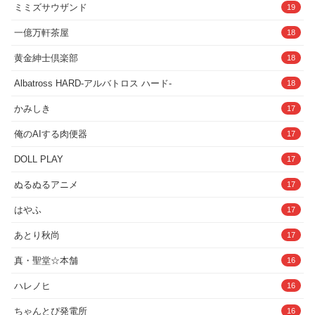
ミミズサウザンド
19
一億万軒茶屋
18
黄金紳士倶楽部
18
Albatross HARD‐アルバトロス ハード‐
18
かみしき
17
俺のAIする肉便器
17
DOLL PLAY
17
ぬるぬるアニメ
17
はやふ
17
あとり秋尚
17
真・聖堂☆本舗
16
ハレノヒ
16
ちゃんとぴ発電所
16