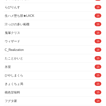
らびりんす
16
生ハメ堕ち部★LACK
16
汁っけの多い柘榴
16
鬼塚クリス
16
ウィザード
16
C_Realization
16
たことかいと
15
氷室
15
ひやしまくら
15
きょくちょ局
15
桃色甘味料
15
フグタ家
14