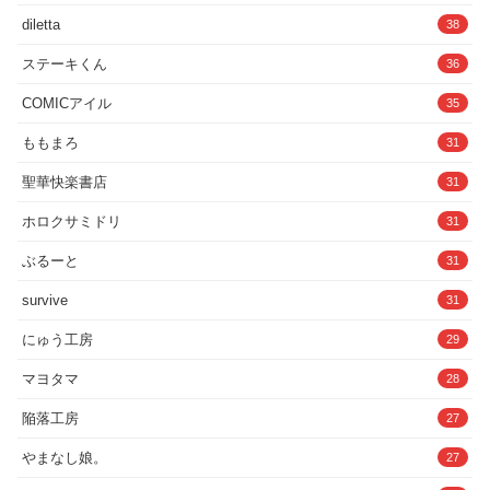
----------------------------【注意事項】本作は完
diletta
38
全に架空の物語であり、実在する人物や
団体とは一切関係ありません。制作には
ステーキくん
36
AI（Stable Diffusion）を使用しておりま
す。修正を施しておりますが、一部に不
自然な箇所や破綻が見られる可能性があ
COMICアイル
35
りますことをご了承ください。
ももまろ
31
聖華快楽書店
31
ホロクサミドリ
31
ぶるーと
31
survive
31
にゅう工房
29
マヨタマ
28
陥落工房
27
やまなし娘。
27