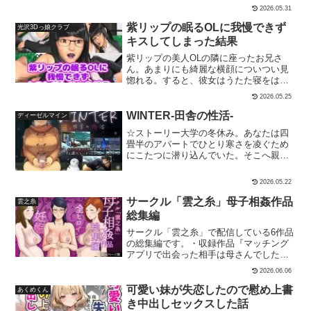
で描く、密室・濃厚淫行シチュ！【あら
と、いつも優しいコメントを残してくれ
2026.05.31
すじ】ある日の早朝、主人公の幼馴染
ることで気になり、実際に会ってみるこ
（志保）が家にやってきた。志保は来月
紫リップの眠るOLに我慢できず
とに……会ってみると意外と打ち解け
光沢3Dっ娘クラブ
に祭りで太鼓演舞を披露する予定だった
て、実際にエッチな動画を作るために二
キスしてしまった結果
が、腕に自信がなかったので、主人公の
人でホテルへ……〇プレイ内容手コキ、
紫リップの美人OLの隣に座ったお兄さ
祖父に稽古を依頼していたのだ。その話
フェラ、騎乗位、正常位、パイズリ、バ
ん。あまりにも綺麗な横顔についつい見
を聞いた主人公は強い不安を抱く。なぜ
イブ、種付けプレス、バック、授乳手コ
惚れる。すると、彼女はうたた寝をはじ
なら彼の祖父は女好きで過去に問題を起
キ など〇Hの際の服装着衣、下着 全裸、
め、そっとお兄さんの肩に頭を預けてく
こしていた危険人物だったからだ。主人
コスプレ 本文86ページですPDF同梱
2026.05.25
る。翌日もまた出会い、同じ席で再び眠
公の不安をよそに志保と祖父の太鼓稽古
りに落ちる彼女。触れてはいけないと分
がスタート。最初は順調に進んだ稽古だ
WINTER-田舎の性活-
ディーゼルマイン
かっていながら、誘惑に負けキスをして
ったが、次第に祖父が悪癖を出し始め
☆ストーリー大学の冬休み。あなたは四
しまったお兄さん。驚いたことに、彼女
る。「服が汗で湿って気持ち悪そうじゃ
畳半のアパートでひとり寒さを凌ぐため
も優しくキスを返してきた。そして、お
のぉ。上着を脱いだらどうじゃ？」言葉
にこたつに潜り込んでいた。そこへ親戚
姉さんの手が伸び、チ〇ポをいじられ、
巧みに下着姿にされてしまう志保。しか
のおばさんから電話がかかってくる。な
あっけなく果てるお兄さん。はっと目を
し祖父の悪だくみはそれで終わらない。
にかデジャブを感じつつも慌てて通話ボ
覚ました彼女は謝罪をする。その翌日、
「最近スマホデビューしたじゃが、試し
2026.05.22
タンを押す。「商店街のふくびきで温泉
彼女はパンツの見える姿で眠り、さらに
撮りしてもええか？」「良い写真という
旅行を当てちゃったのよ」「また急な話
サークル「雲之糸」母子相姦作品
その次の日には、パンツ一枚のまま、無
はセクシーさが大事なんじゃ。」「ここ
雲之糸
で悪いんだけど、またこっちにきて葉月
防備に眠り始めた。☆内容紹介☆本編:31
まできたら大胆になったらどうじゃ？」
総集編
の面倒を見てくれない？」夏以来の田舎
枚使用素材:24枚合計:55枚サイ
祖父の要求は徐々にエスカレートし、志
サークル「雲之糸」で配信している6作品
もすっかり冬になっている頃だろう…元
ズ:1920×1080
保は全裸にされてしまう。「一生懸命、
の総集編です。・収録作品『マッチング
気にしてるだろうか…そんなことを考え
叩いて疲れたじゃろ？マッサージしてや
アプリで出会った相手は母さんでした』
ている間に体はこたつから抜け出し旅支
ろう。」やがて志保の柔肌に手を出し始
50ページ『【続】マッチングアプリで出
度に取りかかっていた…☆キャラクター
める祖父。そして主人公が知らぬ間に、
2026.06.06
会った相手は母さんでした』 50ページ
紹介夏原 葉月（なつはら はづき） cv 陽
志保は祖父によって性の快楽を仕込まれ
『大嫌いな母を全裸家政婦にした話』 55
向葵ゅかいとこで幼馴染の女の子。夏以
可愛い妹が失恋したので慰め上書
あくめくん
ていくのだった。。
ページ『【続】大嫌いな母を全裸家政婦
来久しぶりに会って、距離感をうまくつ
き中出しセックスした話
にした話』 50ページ『 女上司は生き別れ
かめず無愛想に見えてしまう。冬は泳が