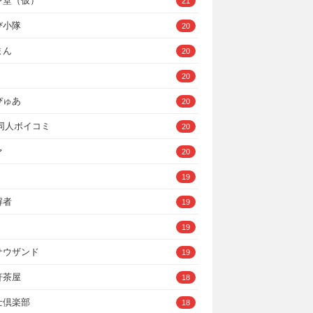
ン堂（仮）
21
び小隊
20
まん
20
20
ぴゅあ
20
A同人ボイコミ
20
ァ
20
19
解者
19
19
サウザンド
19
軒茶屋
18
士倶楽部
18