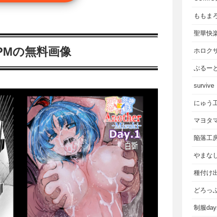
ももま
聖華快
y.2-PMの無料画像
ホロク
ぶるー
survive
にゅう
マヨタ
陥落工
やまな
種付け
どろっ
制服da