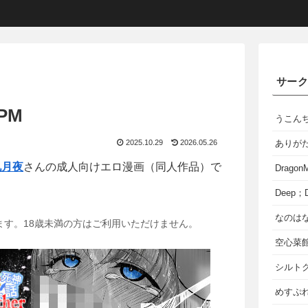
サー
-PM
うこん
2025.10.29
2026.05.26
ありが
九月夜
さんの成人向けエロ漫画（同人作品）で
Dragon
Deep；D
なのは
ます。18歳未満の方はご利用いただけません。
空心菜
シルト
めすぷれ