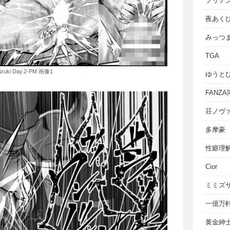
フリテ
夜あく
みっつ
TGA
Mizuki Day.2-PM 画像1
ゆうと
FANZ
荘ノヴ
多摩豪
性癖理
Cior
ミミズ
一億万
黄金紳