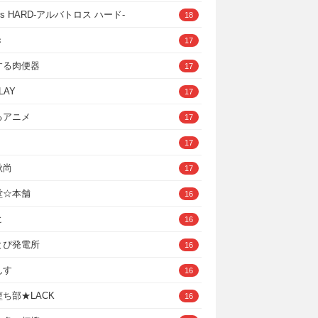
ross HARD‐アルバトロス ハード‐
18
き
17
する肉便器
17
LAY
17
るアニメ
17
17
秋尚
17
堂☆本舗
16
ヒ
16
とぴ発電所
16
んす
16
ち部★LACK
16