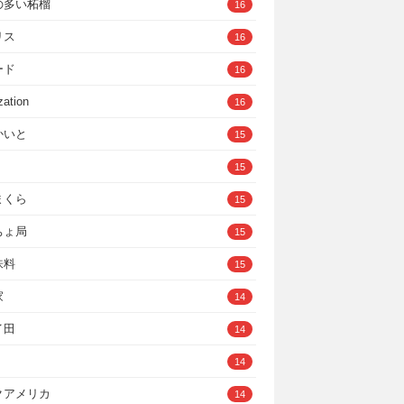
の多い柘榴
16
リス
16
ード
16
zation
16
かいと
15
15
まくら
15
ちょ局
15
味料
15
家
14
イ田
14
14
クアメリカ
14