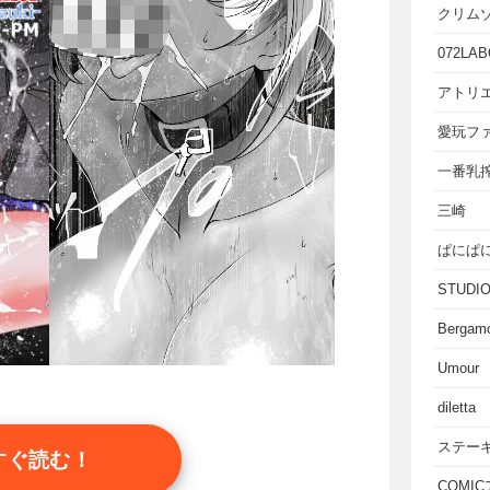
クリム
072LAB
アトリエ
愛玩フ
一番乳
三崎
ぱにぱ
STUD
Bergam
Umour
diletta
ステー
すぐ読む！
COMI