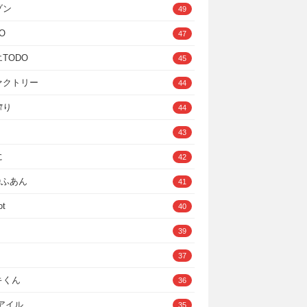
ゾン
49
O
47
TODO
45
ァクトリー
44
搾り
44
43
に
42
IOふあん
41
ot
40
39
37
キくん
36
Cアイル
35