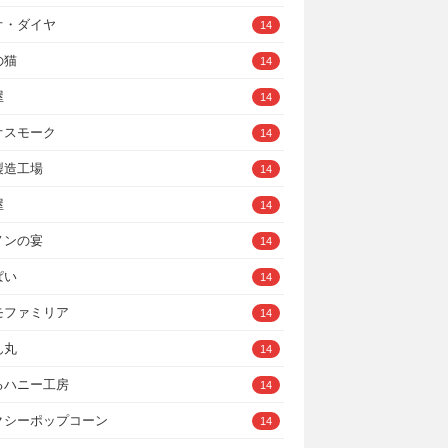
オ・ダイヤ
14
の猫
14
屋
14
オスモーク
14
製造工場
14
屋
14
ノンの宴
14
ぱい
14
モファミリア
14
ん丸
14
るハニー工房
14
クシーポップコーン
14