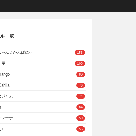
クル一覧
ちゃん☆かんぱにぃ
153
た屋
108
Mango
80
ahlia
76
なジャム
74
館
64
クレーテ
59
♪
56