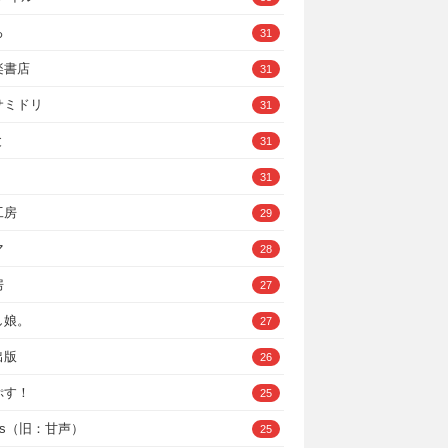
ろ
31
楽書店
31
サミドリ
31
と
31
31
工房
29
マ
28
房
27
し娘。
27
出版
26
ぷす！
25
ys（旧：甘声）
25