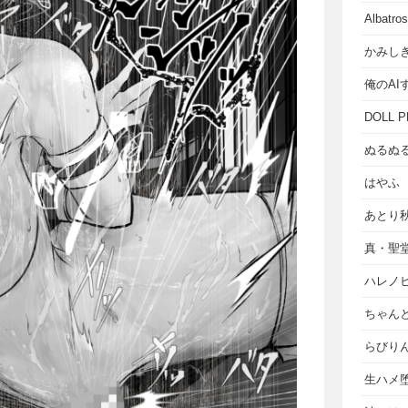
Albat
かみし
俺のAI
DOLL P
ぬるぬ
はやふ
あとり
真・聖
ハレノ
ちゃん
らびり
生ハメ堕