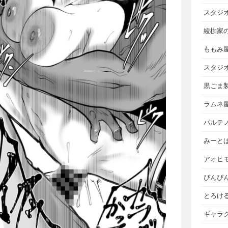
スタジ
綾枷家
ももみ
スタジ
黒ごま
ラムネ
パルテ
みーと
アオヒ
ぴんぴ
とろけ
ギャラ