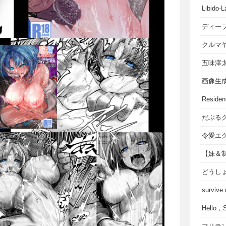
Libido-L
ディー
クルマ
五味滓
画像生
Residen
だぶる
令愛エ
【妹＆
どうし
survive
Hello