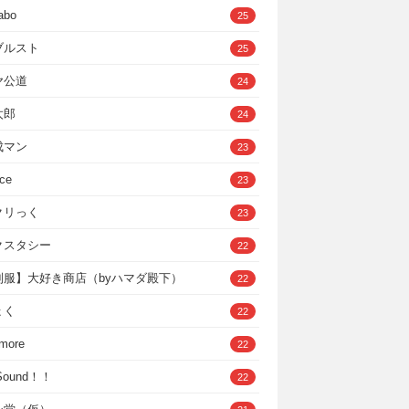
abo
25
ブルスト
25
ヤ公道
24
太郎
24
成マン
23
ce
23
クリっく
23
クスタシー
22
制服】大好き商店（byハマダ殿下）
22
ょく
22
 more
22
，Sound！！
22