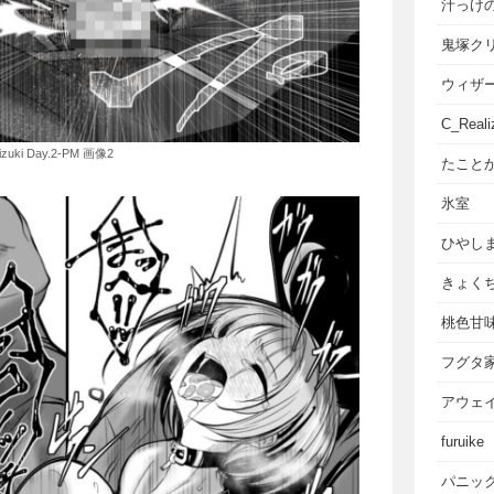
汁っけ
鬼塚ク
ウィザ
C_Reali
Mizuki Day.2-PM 画像2
たこと
氷室
ひやし
きょく
桃色甘
フグタ
アウェ
furuike
パニッ