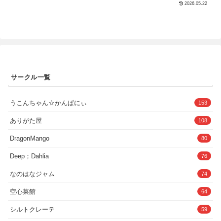
パンパンに膨らませます。●トラックリスト 各プレイ内容 ファイル
2026.05.22
前で服を脱ぎ、自ら胸を愛撫して想いを
内容・track01 ケースワーカーさんと初対面〜自信をなくしたおちん
告白。豊満な胸といやらしい身体を押し
ぽに元気を！〜 31:37ちんぽに話しかけ/「おちんぽくん」「タマタ
付けて先輩に囁く。そして舞菜の思うが
マさん」「おちんぽミルク」呼び/ちんぽをいいこいいこなでなで/キ
ままに挿入へと導かれた後は、歯止めが
ンタマをいいこいいこなでなで/亀頭を指先でちょん/亀頭にちゅっち
利かなくなり……。「いいんですよ。オ
ゅキス/手でちんぽにカウパーを塗る/いいこいいこ手コキ/キンタマ触
スの本能解放して気持ち良くなることだ
りながら手コキ/射精/精液まみれの亀頭とキス/ザーメンブリッジ/ザ
け考えて 目の前の女の子に種付けしちゃ
ーメンすすり上げ/ごっくん・track02 2度目の対面〜女体を五感で感
いましょ…」大人しい後輩による逆
じる練習〜 39:45一緒に入浴/洗体/キス/バックハグ/左右耳舐めほじ/
NTR。射精を我慢できず、何度も彼女以
アナルを指でなぞる/アナルにちゅっちゅキス/アナル舐め手コキ/タマ
サークル一覧
外の女の子に搾り取られる放課後の物
舐め手コキ/アナルを爪でカリカリ/アナル舐めいいこいいこ手コキ/射
語。◆プレイ内容など◆大人しい後輩が
精・track03 3度目の対面〜自信を取り戻すペッティングの練習〜
大好きな先輩を逆NTRするプレイで
25:49ちゅっちゅキス/舌絡ませディープキス/ブラ越し乳首いじり/手
す。・処女だけど母乳が出ることが特技
うこんちゃん☆かんぱにぃ
153
マン/潮吹き/指フェラ/顔にマン汁塗りつけ/シックスナイン/射精/ザー
な後輩・母乳を先輩に飲ませる・流され
メンうがい・track04 おちんぽケースワーカーさんの告白〜メス解放
るまま生挿入セックス！・耐え切れず何
ありがた屋
セックス〜 33:28顔舐め・顔噛み/左右耳甘噛み・耳舐め/左右乳首舐
108
度も中出し・騎乗位淫語プレイ♪・最後は
め・乳首カリカリ/コンドーム着用/騎乗位/オホ声ピストン/いいこい
もちろんたっぷり中出し＆種付けフィニ
いこピストン/乳首コンドームぶらぶら/正常位生ハメ/子宮を手で押さ
DragonMango
80
ッシュ！◆内容◆同梱内容:合計 52ページ
えピストン/しあわせ連呼絶頂収録合計時間:128分（2時間8分）◆フ
★本文…26P （漫画ページ:24P＋表紙＆
ァイル形式・本編track01・02・03・04（wav・mp3/効果音あり・効
Deep；Dahlia
76
裏表紙:2P）※グレースケール処理をした
果音なし）・ジャケットイラスト（タイトルロゴあり・なし）※効果
本文になります。★おまけ文字無しグレ
音なしverは効果音のトラックをミュートにしてある状態のため、数
ースケール本文…26P （漫画ページ:24P
なのはなジャム
74
秒無音の箇所が複数ございます。予めご了承ください。●クレジット
＋文字無し表紙絵＆裏表紙絵:2P）セリフ
CV:真白真雪 様ジャケットイラスト:WHYD 様収録スタジオ:ひつじの
無しの状態の本文がお楽しみいただけま
空心菜館
スタジオ 様効果音:DLsiteクリエイター学園 様台本制作・タイトルロ
64
す。表紙・裏表紙の文字無しデータもこ
ゴ制作・音声編集・一部効果音制作:なすこん制作:性癖孫の手研究室
ちらに同梱しております。セリフで隠れ
シルトクレーテ
59
てしまった部分など、電子版でのみお楽
しみいただけます。ぜひご活用くださ