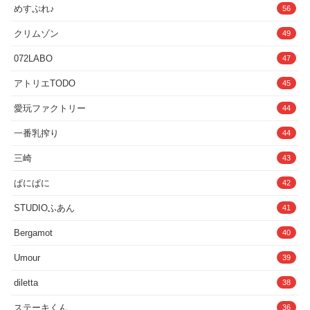
めすぷれ♪
56
い！◆制作サークル◆ろこまに作話・作
画 :真夏 （@rocomani63）
クリムゾン
49
072LABO
47
アトリエTODO
45
愛玩ファクトリー
44
一番乳搾り
44
三崎
43
ぱにぱに
42
STUDIOふあん
41
Bergamot
40
Umour
39
diletta
38
ステーキくん
36