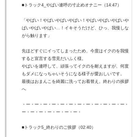
■トラック4_やばい連呼の寸止めオナニー（14:47）
「やばい！やばいやばいやばい！やばいやばいやばいや
ばいやばいやばい…！イキそうだけど、ひっ、我慢しな
がら触ります」
先ほどすぐにイってしまったため、今度はイクのを我慢
すると宣言する雪見だいふく様。
やばいを連呼して、頑張ってイクのを耐えますが、何度
もダメになっちゃいそうになる様子が愛おしいです。
最後はおまんこを綺麗に洗ってお着替え。終わりの挨拶
へ
・ー・ー・ー・ー・ー・ー・ー・ー・ー・ー・ー・ー・
ー・ー・ー・ー・ー・ー・ー・
■トラック5_終わりのご挨拶（02:40）