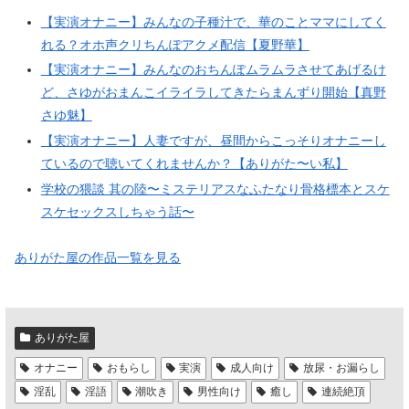
【実演オナニー】みんなの子種汁で、華のことママにしてく
れる？オホ声クリちんぽアクメ配信【夏野華】
【実演オナニー】みんなのおちんぽムラムラさせてあげるけ
ど、さゆがおまんこイライラしてきたらまんずり開始【真野
さゆ魅】
【実演オナニー】人妻ですが、昼間からこっそりオナニーし
ているので聴いてくれませんか？【ありがた〜い私】
学校の猥談 其の陸〜ミステリアスなふたなり骨格標本とスケ
スケセックスしちゃう話〜
ありがた屋の作品一覧を見る
ありがた屋
オナニー
おもらし
実演
成人向け
放尿・お漏らし
淫乱
淫語
潮吹き
男性向け
癒し
連続絶頂