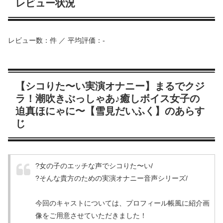
レビュー状況
レビュー数：件 ／ 平均評価：-
【シコりた〜い実演オナニー】まるでクジ
ラ！潮吹きぶっしゃあ♪癒しボイス女子の
迫真ほにゃに〜【雪見だいふく】のあらす
じ
?女の子のエッチな声でシコりた〜い/
?そんな貴方のための実演オナニー音声シリーズ/
今回のキャストについては、プロフィール帳風に紹介画
像をご用意させていただきました！