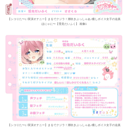
【シコりた〜い実演オナニー】まるでクジラ！潮吹きぶっしゃあ♪癒しボイス女子の迫真
ほにゃに〜【雪見だいふく】 画像1
【シコりた〜い実演オナニー】まるでクジラ！潮吹きぶっしゃあ♪癒しボイス女子の迫真