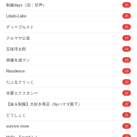
制服days（旧：甘声）
25
Libido-Labo
25
ディーブルスト
25
クルマヤ公道
24
五味滓太郎
24
画像生成マン
23
Residence
23
だぶるクリっく
23
令愛エクスタシー
22
【妹＆制服】大好き商店（byハマダ殿下）
22
どうしょく
22
survive more
22