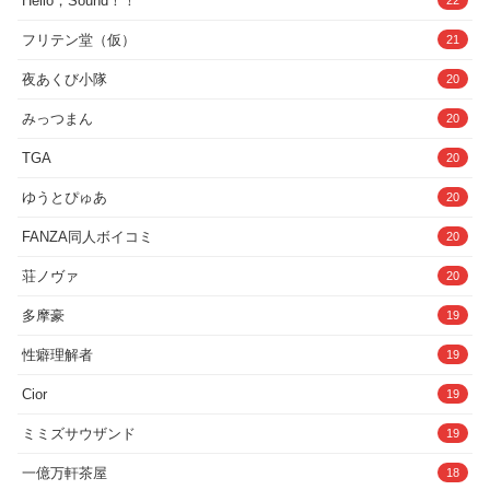
Hello，Sound！！
22
フリテン堂（仮）
21
夜あくび小隊
20
みっつまん
20
TGA
20
ゆうとぴゅあ
20
FANZA同人ボイコミ
20
荘ノヴァ
20
多摩豪
19
性癖理解者
19
Cior
19
ミミズサウザンド
19
一億万軒茶屋
18