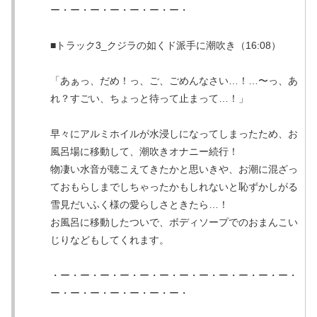
ー・ー・ー・ー・ー・ー・ー・
■トラック3_クジラの如くド派手に潮吹き（16:08）
「あぁっ、だめ！っ、ご、ごめんなさい…！…〜っ、あ
れ？すごい、ちょっと待って止まって…！」
早々にアルミホイルが水浸しになってしまったため、お
風呂場に移動して、潮吹きオナニー続行！
物凄い水音が聴こえてきたかと思いきや、お潮に混ざっ
ておもらしまでしちゃったかもしれないと恥ずかしがる
雪見だいふく様の愛らしさときたら…！
お風呂に移動したついで、ボディソープでのおまんこい
じりなどもしてくれます。
・ー・ー・ー・ー・ー・ー・ー・ー・ー・ー・ー・ー・
ー・ー・ー・ー・ー・ー・ー・