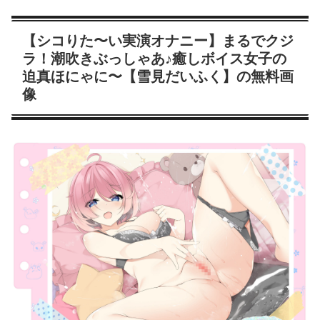
【シコりた〜い実演オナニー】まるでクジ
ラ！潮吹きぶっしゃあ♪癒しボイス女子の
迫真ほにゃに〜【雪見だいふく】の無料画
像