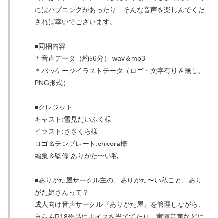
にはハプニングがあったり…そんな音声を楽しんでくだ
されば幸いでございます。
■同梱内容
＊音声データ（約56分） wav＆mp3
＊パッケージイラストデータ（ロゴ・文字有り＆無し。
PNG形式）
■クレジット
キャスト:雪見だいふく様
イラスト:ささくら様
ロゴ＆テンプレート:chicora様
編集＆監修:ありがた〜い私
■ありがた屋サークル主の、ありがた〜い私こと、あり
がた姉さんって？
成人向け音声サークル『ありがた屋』を管理しながら、
自らもR18作品にボイスを当ててたり、実演音声などに