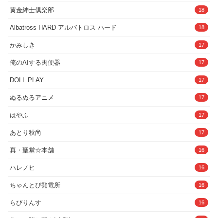
黄金紳士倶楽部
18
Albatross HARD‐アルバトロス ハード‐
18
かみしき
17
俺のAIする肉便器
17
DOLL PLAY
17
ぬるぬるアニメ
17
はやふ
17
あとり秋尚
17
真・聖堂☆本舗
16
ハレノヒ
16
ちゃんとぴ発電所
16
らびりんす
16