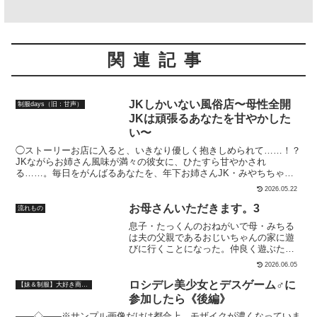
関連記事
JKしかいない風俗店〜母性全開
制服days（旧：甘声）
JKは頑張るあなたを甘やかした
い〜
◯ストーリーお店に入ると、いきなり優しく抱きしめられて……！？
JKながらお姉さん風味が満々の彼女に、ひたすら甘やかされ
る……。毎日をがんばるあなたを、年下お姉さんJK・みやちちゃん
が、日々の疲れのすべてを忘れさせてくれます……◯キャラクターみ
2026.05.22
やち ・CV:西瓜すいか18歳166cmB99/W59/H96Jカップ・特徴（4〜5
つほど）ほんわか美人甘やかすのが得意なお姉さん気質甘えられた
お母さんいただきます。3
流れもの
り、欲情されるのが好き人の言葉によく同調する◯トラック紹介トラ
息子・たっくんのおねがいで母・みちる
ック1:お姉さん系JK・みやちのお出迎え（再生時間 19:13、射精時間
は夫の父親であるおじいちゃんの家に遊
17:46） 入店するや否、みやちちゃんがお出迎え。 挨拶を済ませる
びに行くことになった。仲良く遊ぶたっ
と、いきなり頭を抱きしめて甘やかしてくれる。 耳かきから始まっ
くんとおじいちゃん。みちるは微笑まし
て、耳舐め。 甘々な言葉で誘導されながら、ちんちんを優しく手コ
2026.06.05
い光景を見守るが内心憂鬱だった。夜に
キされて射精へ導いてくれる。（耳舐め、耳かき、囁き、甘やかし、
なり、たっくんが疲れてぐっすり寝てい
ロシデレ美少女とデスゲーム♂に
【妹＆制服】大好き商店（byハマダ殿下）
手コキ、射精）トラック2:ルール違反の生ハメセックス（再生時間
ることを確認すると優しいおじいちゃん
14:53、射精時間 12:33） 射精後、「ヤリたい」とお願いすると、難
参加したら《後編》
が男の顔を覗かせる。みちるは体を撫で
しいとは言いながらも、 結局は優しく受け入れてくれる。 甘やかし
――◇――※サンプル画像だけは都合上、モザイクが濃くなっていま
まわされ、「これは下の世話だからみち