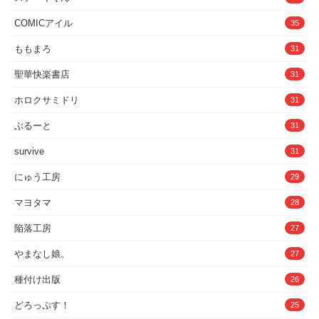
COMICアイル
35
ももまろ
31
聖華快楽書店
31
ホロクサミドリ
31
ぶるーと
31
survive
31
にゅう工房
29
マヨタマ
28
陥落工房
27
やまなし娘。
27
種付け出版
26
どろっぷす！
25