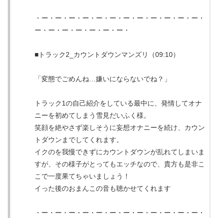
・ー・ー・ー・ー・ー・ー・ー・ー・ー・ー・ー・ー・
ー・ー・ー・ー・ー・ー・ー・
■トラック2_カウントダウンマンズリ（09:10）
「変態でごめんね…嫌いにならないでね？」
トラック1の自己紹介をしている最中に、発情してオナ
ニーを初めてしまう雪見だいふく様。
笑顔を絶やさず楽しそうに妄想オナニーを続け、カウン
トダウンまでしてくれます。
イクのを我慢できずにカウントダウンが乱れてしまいま
すが、その様子がとってもエッチなので、貴方も是非こ
こで一度果てちゃいましょう！
イった後のおまんこの音も聴かせてくれます
・ー・ー・ー・ー・ー・ー・ー・ー・ー・ー・ー・ー・