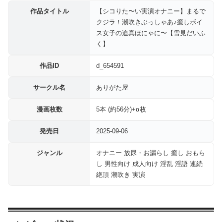
作品タイトル
【シコりた〜い実演オナニー】まるで
クジラ！潮吹きぶっしゃあ♪癒しボイ
ス女子の迫真ほにゃに〜【雪見だいふ
く】
作品ID
d_654591
サークル名
ありがた屋
漫画枚数
5本 (約56分)+α枚
発売日
2025-09-06
ジャンル
オナニー 放尿・お漏らし 癒し おもら
し 男性向け 成人向け 淫乱 淫語 連続
絶頂 潮吹き 実演