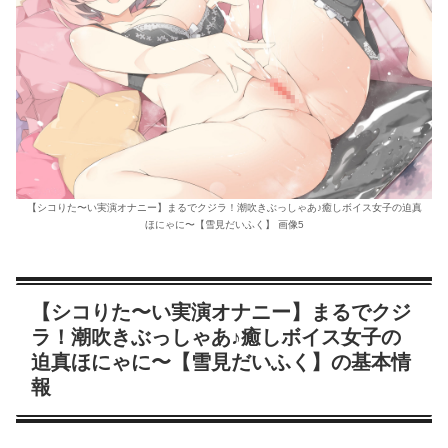
【シコりた〜い実演オナニー】まるでクジラ！潮吹きぶっしゃあ♪癒しボイス女子の迫真
ほにゃに〜【雪見だいふく】 画像5
【シコりた〜い実演オナニー】まるでクジ
ラ！潮吹きぶっしゃあ♪癒しボイス女子の
迫真ほにゃに〜【雪見だいふく】の基本情
報