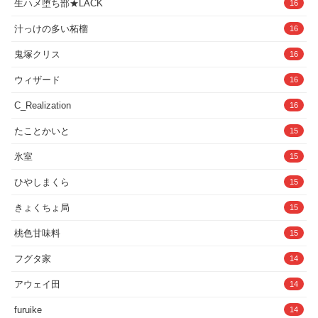
生ハメ堕ち部★LACK
16
汁っけの多い柘榴
16
鬼塚クリス
16
ウィザード
16
C_Realization
16
たことかいと
15
氷室
15
ひやしまくら
15
きょくちょ局
15
桃色甘味料
15
フグタ家
14
アウェイ田
14
furuike
14