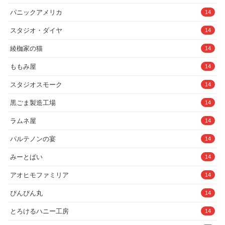
パニックアメリカ
14
スタジオ・ダイヤ
14
綾枷家の猫
14
ももみ屋
14
スタジオスモーク
14
黒ごま製造工場
14
ラムネ屋
14
パルテノンの宴
14
みーとぱい
14
アオヒモファミリア
14
ぴんぴん丸
14
とろけるハニー工房
14