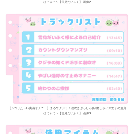
ほにゃに〜【雪見だいふく】 画像2
【シコりた〜い実演オナニー】まるでクジラ！潮吹きぶっしゃあ♪癒しボイス女子の迫真
ほにゃに〜【雪見だいふく】 画像3