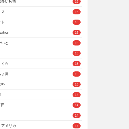
の多い柘榴
16
リス
16
ード
16
zation
16
かいと
15
15
まくら
15
ちょ局
15
味料
15
家
14
イ田
14
14
クアメリカ
14