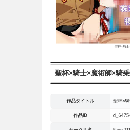
聖杯×騎士
聖杯×騎士×魔術師×騎
作品タイトル
聖杯×騎
作品ID
d_6475
サークル名
New TR