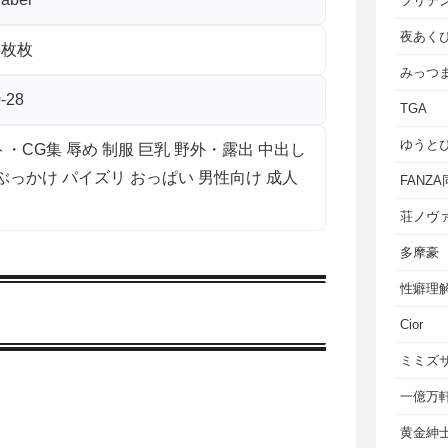
フリテ
夜あく
5枚枚
みっつ
-28
TGA
ゆうと
・CG集 辱め 制服 巨乳 野外・露出 中出し
ぶっかけ パイズリ おっぱい 男性向け 成人
FANZ
荘ノヴ
多摩豪
性癖理
Cior
ミミズ
一億万
黄金紳