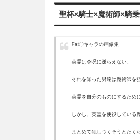
聖杯×騎士×魔術師×騎
Fat〇キャラの画像集
英霊は令呪に逆らえない。
それを知った男達は魔術師を
英霊を自分のものにするため
しかし、英霊を使役している
まとめて犯しつくそうとたく