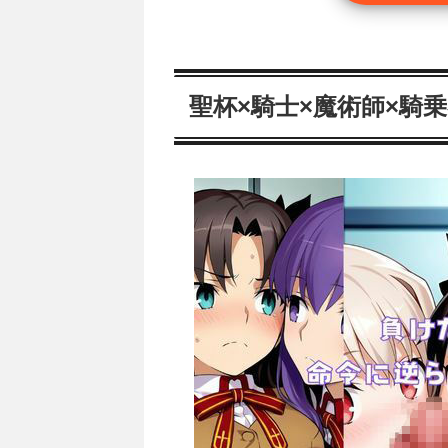
聖杯×騎士×魔術師×騎