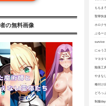
ももま
聖華快
乗者の無料画像
ホロク
ぶるー
survive
にゅう
マヨタ
陥落工
やまな
種付け
どろっ
制服da