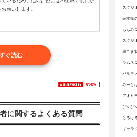
ているため、他の部位にはAI生成の乱れが
スタジ
をお願いします。
綾枷家
ももみ
スタジ
黒ごま
すぐ読む
ラムネ
パルテ
みーと
アオヒ
ぴんぴ
乗者に関するよくある質問
とろけ
ギャラ