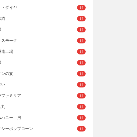
オ・ダイヤ
14
の猫
14
屋
14
オスモーク
14
製造工場
14
屋
14
ノンの宴
14
ぱい
14
モファミリア
14
ん丸
14
るハニー工房
14
クシーポップコーン
14