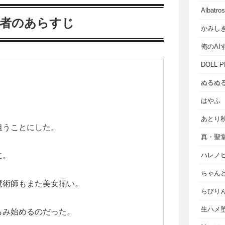
Albat
乗者のあらすじ
かみし
俺のAI
DOLL P
ぬるぬ
はやふ
あとり
狙うことにした。
真・聖
に。
ハレノ
ちゃん
魔術師もまた美女揃い。
らびり
生ハメ堕
らみ始めるのだった。