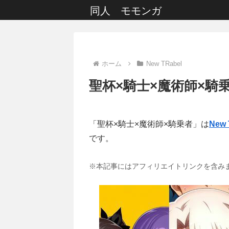
同人 モモンガ
ホーム
New TRabel
聖杯×騎士×魔術師×騎
「聖杯×騎士×魔術師×騎乗者」は
New 
です。
※本記事にはアフィリエイトリンクを含み