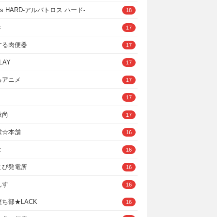
ross HARD‐アルバトロス ハード‐
18
き
17
する肉便器
17
LAY
17
るアニメ
17
17
秋尚
17
堂☆本舗
16
ヒ
16
とぴ発電所
16
んす
16
ち部★LACK
16