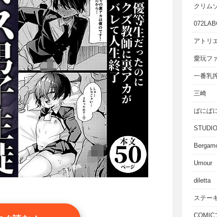
クリム
072LAB
アトリエ
愛玩フ
一番乳
三崎
ぱにぱ
STUD
Bergam
Umour
diletta
ステー
COMI