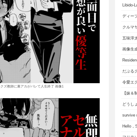
Libido-L
ディー
クルマ
五味滓
画像生
Residen
だぶる
令愛エ
クズ教師に裏アカがバレて人生終了 画像1
【妹＆
どうし
survive
Hello