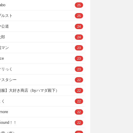
abo
25
ブルスト
25
ヤ公道
24
太郎
24
成マン
23
ce
23
クリっく
23
クスタシー
22
制服】大好き商店（byハマダ殿下）
22
ょく
22
 more
22
，Sound！！
22