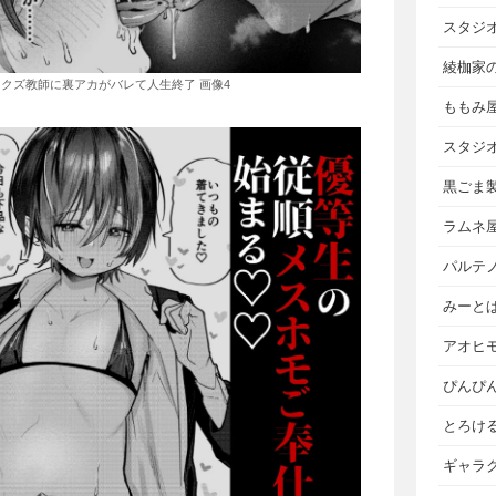
スタジ
綾枷家
クズ教師に裏アカがバレて人生終了 画像4
ももみ
スタジ
黒ごま
ラムネ
パルテ
みーと
アオヒ
ぴんぴ
とろけ
ギャラ