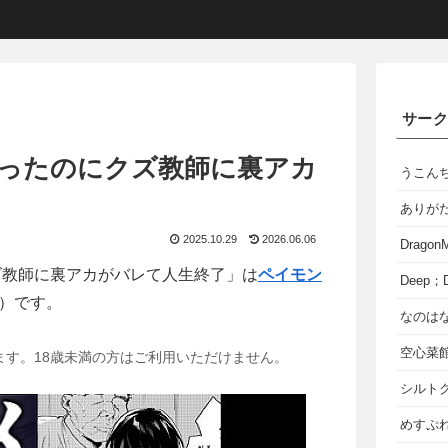
サー
だったのにクズ教師に裏アカ
うこん
ありが
2025.10.29
2026.06.06
Dragon
ズ教師に裏アカがバレて人生終了」は
ペイモン
Deep；D
）です。
なのは
空心菜
ます。18歳未満の方はご利用いただけません。
シルト
めすぷれ