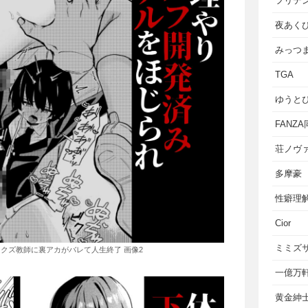
フリテ
夜あく
みっつ
TGA
ゆうと
FANZ
荘ノヴ
多摩豪
性癖理
Cior
ミミズ
クズ教師に裏アカがバレて人生終了 画像2
一億万
黄金紳