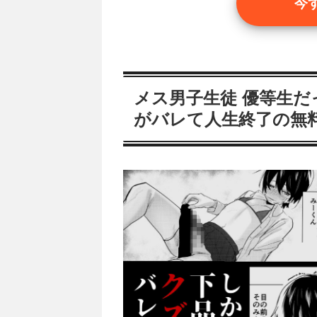
今
メス男子生徒 優等生
がバレて人生終了の無