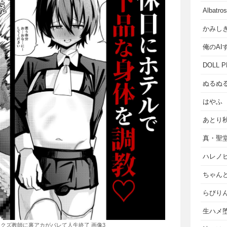
Albat
かみし
俺のAI
DOLL P
ぬるぬ
はやふ
あとり
真・聖
ハレノ
ちゃん
らびり
生ハメ堕
クズ教師に裏アカがバレて人生終了 画像3