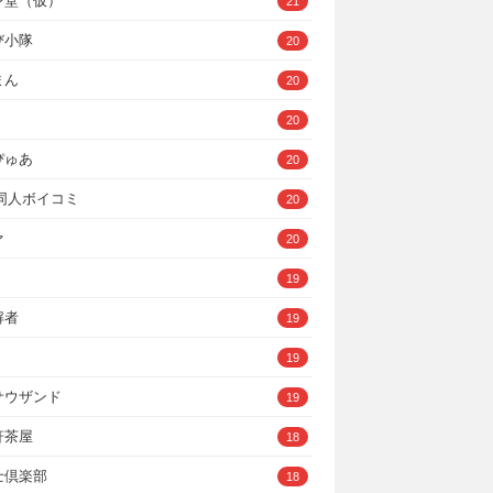
ン堂（仮）
21
び小隊
20
まん
20
20
ぴゅあ
20
A同人ボイコミ
20
ァ
20
19
解者
19
19
サウザンド
19
軒茶屋
18
士倶楽部
18