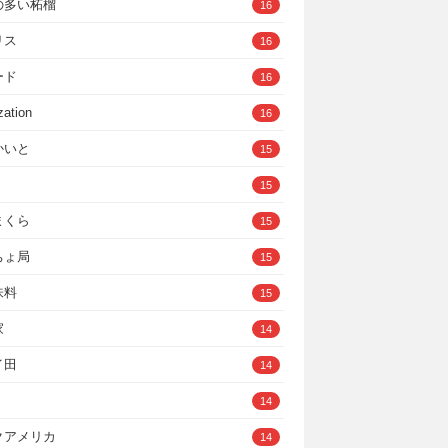
の多い柘榴
16
リス
16
ード
16
zation
16
かいと
15
15
まくら
15
ちょ局
15
味料
15
家
14
イ田
14
14
クアメリカ
14