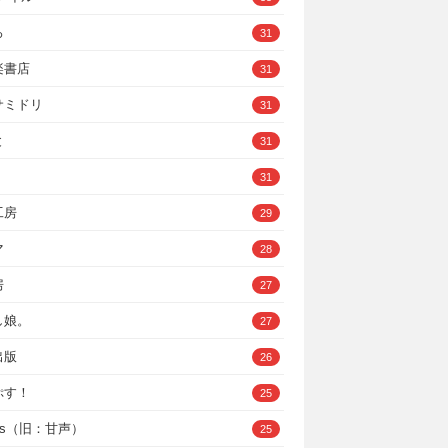
ろ
31
楽書店
31
サミドリ
31
と
31
31
工房
29
マ
28
房
27
し娘。
27
出版
26
ぷす！
25
ys（旧：甘声）
25