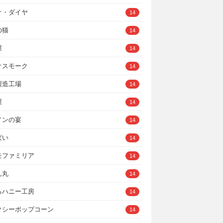
オ・ダイヤ
14
の猫
14
屋
14
オスモーク
14
製造工場
14
屋
14
ノンの宴
14
ぱい
14
モファミリア
14
ん丸
14
るハニー工房
14
クシーポップコーン
14