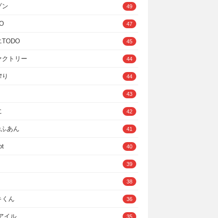
ゾン
49
O
47
TODO
45
ァクトリー
44
搾り
44
43
に
42
IOふあん
41
ot
40
39
38
キくん
36
Cアイル
35