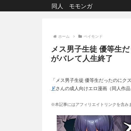
同人 モモンガ
ホーム
ペイモンド
メス男子生徒 優等生
がバレて人生終了
「メス男子生徒 優等生だったのにク
ド
さんの成人向けエロ漫画（同人作品
※本記事にはアフィリエイトリンクを含み