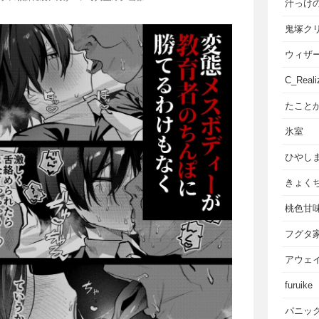
汁っけ
鬼塚ク
ウィザ
C_Reali
たこと
氷室
ひやし
きょく
桃色甘
フグタ
アウェ
furuike
パニッ