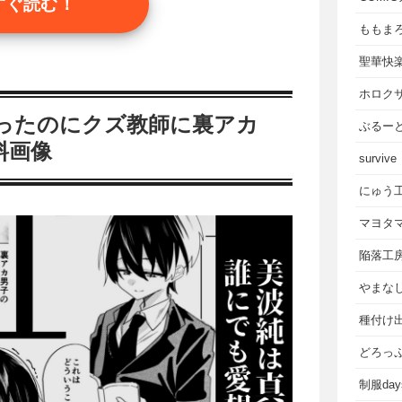
すぐ読む！
ももま
聖華快
ホロク
だったのにクズ教師に裏アカ
ぶるー
料画像
survive
にゅう
マヨタ
陥落工
やまな
種付け
どろっ
制服da