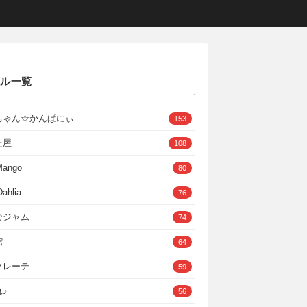
クル一覧
ちゃん☆かんぱにぃ
153
た屋
108
Mango
80
ahlia
76
なジャム
74
館
64
クレーテ
59
♪
56