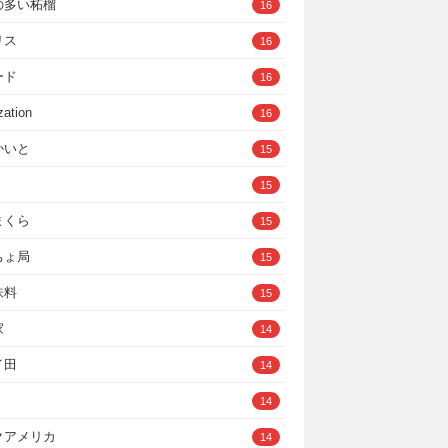
の多い柘榴
16
リス
16
ード
16
zation
16
かいと
15
15
まくら
15
ちょ局
15
味料
15
家
14
イ田
14
14
クアメリカ
14