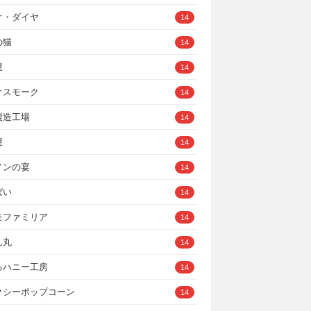
オ・ダイヤ
14
の猫
14
屋
14
オスモーク
14
製造工場
14
屋
14
ノンの宴
14
ぱい
14
モファミリア
14
ん丸
14
るハニー工房
14
クシーポップコーン
14