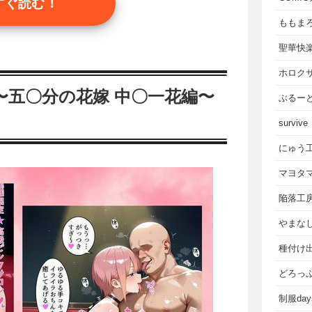
すぐ読む！
ももま
聖華快
ホロク
〜五〇分の花嫁 中〇一花編〜
ぶるー
survive
にゅう
マヨタ
陥落工
やまな
種付け
どろっ
制服da