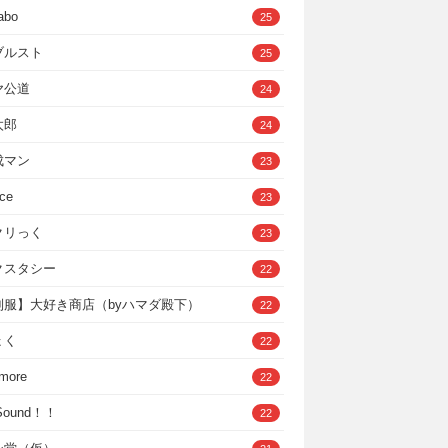
abo
25
ブルスト
25
ヤ公道
24
太郎
24
成マン
23
ce
23
クリっく
23
クスタシー
22
制服】大好き商店（byハマダ殿下）
22
ょく
22
 more
22
，Sound！！
22