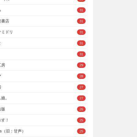
ろ
31
楽書店
31
サミドリ
31
と
31
31
工房
29
マ
28
房
27
し娘。
27
出版
26
ぷす！
25
ys（旧：甘声）
25