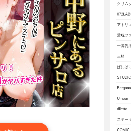
クリム
072LAB
アトリエ
愛玩フ
一番乳
三崎
ぱにぱ
STUD
Bergam
Umour
diletta
ステー
COMI