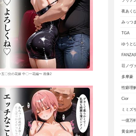
フリテ
夜あく
みっつ
TGA
ゆうと
FANZ
荘ノヴ
五〇分の花嫁 中〇一花編〜 画像2
多摩豪
性癖理
Cior
ミミズ
一億万
黄金紳