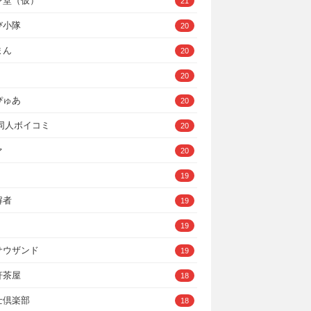
ン堂（仮）
21
び小隊
20
まん
20
20
ぴゅあ
20
A同人ボイコミ
20
ァ
20
19
解者
19
19
サウザンド
19
軒茶屋
18
士倶楽部
18