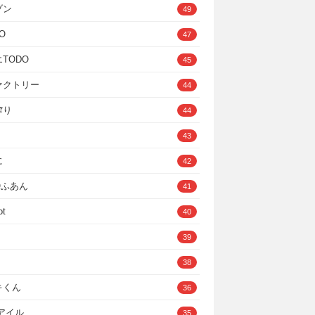
ゾン
49
O
47
TODO
45
ァクトリー
44
搾り
44
43
に
42
IOふあん
41
ot
40
39
38
キくん
36
Cアイル
35