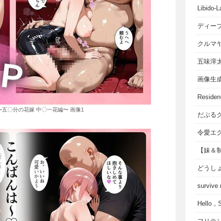
Libido-L
ディー
クルマ
五味滓
画像生
Residen
五〇分の花嫁 中〇一花編〜 画像1
だぶる
令愛エ
【妹＆
どうし
survive
Hello