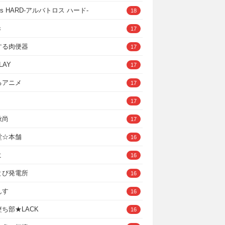
ross HARD‐アルバトロス ハード‐
18
き
17
する肉便器
17
LAY
17
るアニメ
17
17
秋尚
17
堂☆本舗
16
ヒ
16
とぴ発電所
16
んす
16
ち部★LACK
16