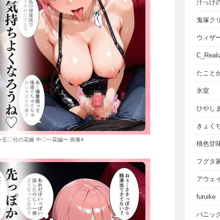
汁っけ
鬼塚ク
ウィザ
C_Reali
たこと
氷室
ひやし
きょく
五〇分の花嫁 中〇一花編〜 画像4
桃色甘
フグタ
アウェ
furuike
パニッ