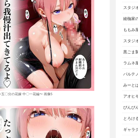
スタジ
綾枷家
ももみ
スタジ
黒ごま
ラムネ
パルテ
みーと
五〇分の花嫁 中〇一花編〜 画像5
アオヒ
ぴんぴ
とろけ
ギャラ