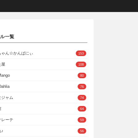
クル一覧
ちゃん☆かんぱにぃ
153
た屋
108
Mango
80
ahlia
76
なジャム
74
館
64
クレーテ
59
♪
56