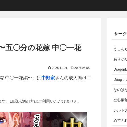
サー
〜五〇分の花嫁 中〇一花
うこん
ありが
2025.11.01
2026.06.05
Dragon
嫁 中〇一花編〜」は
中野家
さんの成人向けエ
Deep；D
なのは
空心菜
ます。18歳未満の方はご利用いただけません。
シルト
めすぷれ