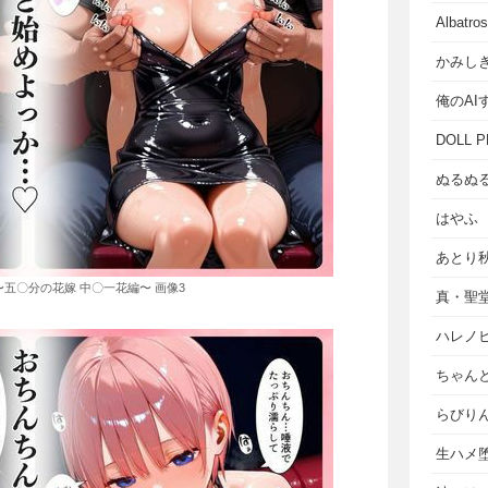
Albat
かみし
俺のAI
DOLL P
ぬるぬ
はやふ
あとり
五〇分の花嫁 中〇一花編〜 画像3
真・聖
ハレノ
ちゃん
らびり
生ハメ堕