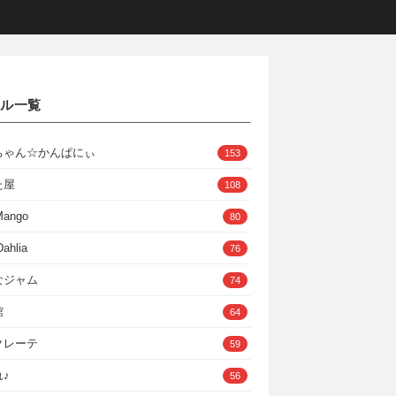
クル一覧
ちゃん☆かんぱにぃ
153
た屋
108
Mango
80
ahlia
76
なジャム
74
館
64
クレーテ
59
♪
56