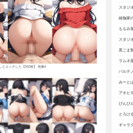
スタジ
綾枷家
ももみ
スタジ
黒ごま
ラムネ
とエッチした【500枚】 画像4
パルテ
みーと
アオヒ
ぴんぴ
とろけ
ギャラ