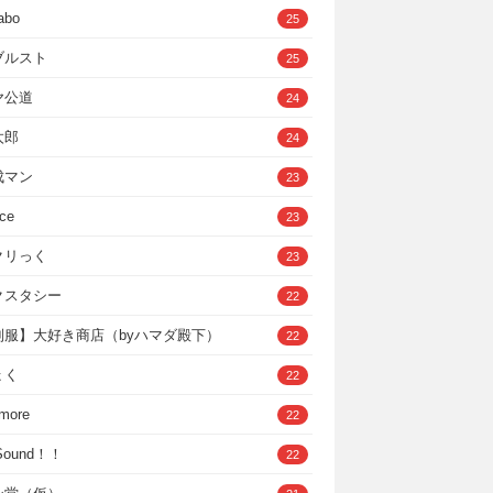
abo
25
ブルスト
25
ヤ公道
24
太郎
24
成マン
23
ce
23
クリっく
23
クスタシー
22
制服】大好き商店（byハマダ殿下）
22
ょく
22
 more
22
，Sound！！
22