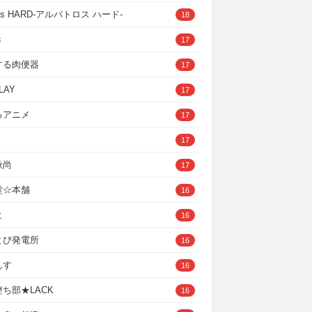
ross HARD‐アルバトロス ハード‐
18
き
17
する肉便器
17
LAY
17
るアニメ
17
17
秋尚
17
堂☆本舗
16
ヒ
16
とぴ発電所
16
んす
16
ち部★LACK
16