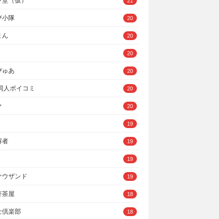
ン堂（仮）
21
び小隊
20
まん
20
20
ぴゅあ
20
A同人ボイコミ
20
ァ
20
19
解者
19
19
サウザンド
19
軒茶屋
18
士倶楽部
18