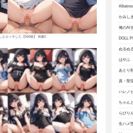
Albat
かみし
俺のAI
とエッチした【500枚】 画像2
DOLL P
ぬるぬ
はやふ
あとり
真・聖
ハレノ
ちゃん
らびり
生ハメ堕