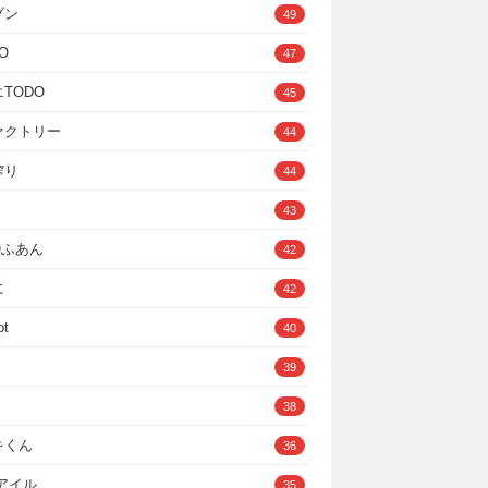
ゾン
49
O
47
TODO
45
ァクトリー
44
搾り
44
43
IOふあん
42
に
42
ot
40
39
38
キくん
36
Cアイル
35