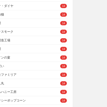
オ・ダイヤ
14
の猫
14
屋
14
オスモーク
14
製造工場
14
屋
14
ノンの宴
14
ぱい
14
モファミリア
14
ん丸
14
るハニー工房
14
クシーポップコーン
14