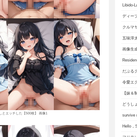
Libido-L
ディー
クルマ
五味滓
画像生
Residen
だぶる
令愛エ
【妹＆
どうし
とエッチした【500枚】 画像1
survive
Hello