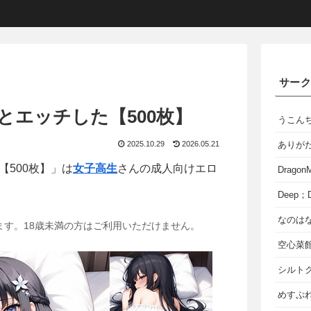
サー
とエッチした【500枚】
うこん
2025.10.29
2026.05.21
ありが
500枚】」は
女子高生
さんの成人向けエロ
Dragon
Deep；D
なのは
ます。18歳未満の方はご利用いただけません。
空心菜
シルト
めすぷれ