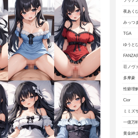
フリテ
夜あく
みっつ
TGA
ゆうと
FANZ
荘ノヴ
多摩豪
性癖理
Cior
ミミズ
一億万
黄金紳