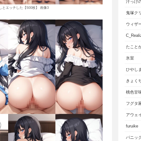
汁っけ
とエッチした【500枚】 画像3
鬼塚ク
ウィザ
C_Reali
たこと
氷室
ひやし
きょく
桃色甘
フグタ
アウェ
furuike
パニッ