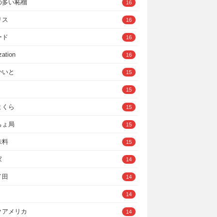
の多い柘榴
16
リス
16
ード
16
zation
16
かいと
15
15
まくら
15
ちょ局
15
味料
15
家
14
イ田
14
14
クアメリカ
14