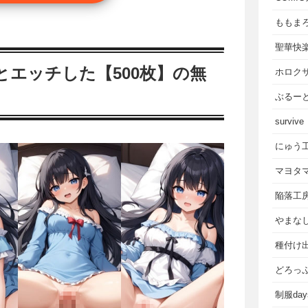
ももま
聖華快
エッチした【500枚】の無
ホロク
ぶるー
survive
にゅう
マヨタ
陥落工
やまな
種付け
どろっ
制服da