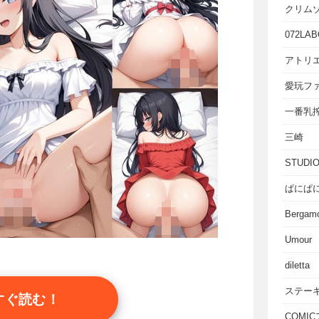
クリム
072LAB
アトリエ
愛玩フ
一番乳
三崎
STUD
ぱにぱ
Bergam
Umour
diletta
ステー
すぐ読む！
COMI