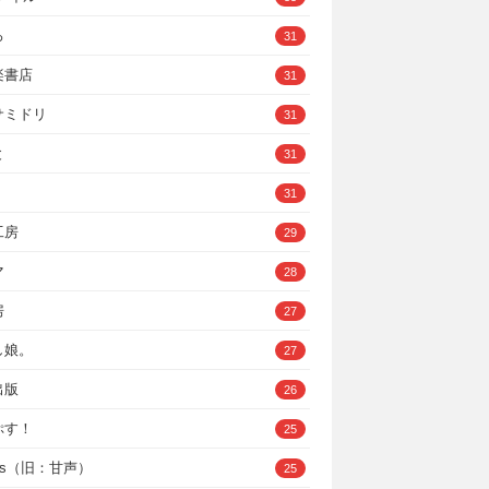
ろ
31
楽書店
31
サミドリ
31
と
31
31
工房
29
マ
28
房
27
し娘。
27
出版
26
ぷす！
25
ys（旧：甘声）
25