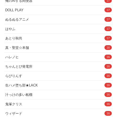
キミは、夢の中でアオイに襲われる。ア
俺のAIする肉便器
17
オイに好き放題され、吐精してしまうキ
ミ。行為の後、目が覚めたキミのもとに
DOLL PLAY
17
訪れたアオイが、ドア越しに狂気を混え
て真相を語り出す…。「うふふふ♪ あは
ぬるぬるアニメ
17
っ♪ あははははははっ♪もうキミは逃げら
れないってわかったでしょ？ ねぇ♪ だか
はやふ
17
らこのドアを開けて♪ 」【含まれる要
素】夢の中でアオイと無理矢理騎乗位エ
ッチラストちょっとホラー描写注意（突
あとり秋尚
17
然大きな音が鳴るなどではありませんの
でご安心ください）・ー・ー・ー・ー・
真・聖堂☆本舗
16
ー・ー・ー・ー・ー・ー・ー・ー・ー・
ー・ー・ー・ー・ー・ー・■同梱内容 ＊
ハレノヒ
16
本編データ約1時間22分（効果音有無ver.
をご用意しております） ＊パッケージ＋
ちゃんとぴ発電所
16
その他イラストデータ（PNG形式） ＊オ
マケ（ありがた屋過去作サンプル集） ■
クレジット 声優:西瓜すいか様 絵:MINK
らびりんす
16
様ロゴ＆デザイン:hatoco様台本:ペンポリ
ピン様編集＆監修:ありがた〜い私 効果音
生ハメ堕ち部★LACK
16
をお借りしております: DLsiteクリエイタ
ー学園様■ありがた屋サークル主の、あり
汁っけの多い柘榴
16
がた〜い私こと、ありがた姉さんって？
成人向け音声サークル『ありがた屋』を
鬼塚クリス
16
管理しながら、自らもR18作品にボイス
を当ててたり、実演音声などにも挑戦し
ている、ただの睾丸好きの人妻お姉さん
ウィザード
16