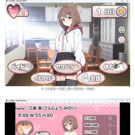
キミ症候群〜支配と愛の境界線〜 画像5