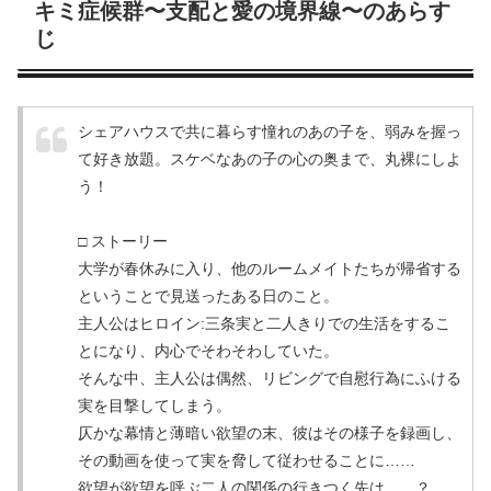
キミ症候群〜支配と愛の境界線〜のあらす
じ
シェアハウスで共に暮らす憧れのあの子を、弱みを握っ
て好き放題。スケベなあの子の心の奥まで、丸裸にしよ
う！
□ ストーリー
大学が春休みに入り、他のルームメイトたちが帰省する
ということで見送ったある日のこと。
主人公はヒロイン:三条実と二人きりでの生活をするこ
とになり、内心でそわそわしていた。
そんな中、主人公は偶然、リビングで自慰行為にふける
実を目撃してしまう。
仄かな幕情と薄暗い欲望の末、彼はその様子を録画し、
その動画を使って実を脅して従わせることに……
欲望が欲望を呼ぶ二人の関係の行きつく先は……？