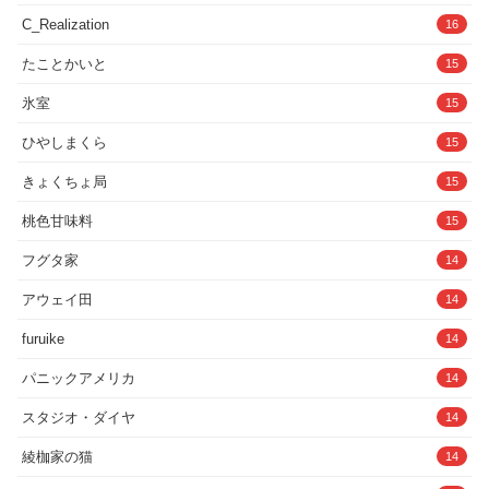
です●●
C_Realization
16
たことかいと
15
氷室
15
ひやしまくら
15
きょくちょ局
15
桃色甘味料
15
フグタ家
14
アウェイ田
14
furuike
14
パニックアメリカ
14
スタジオ・ダイヤ
14
綾枷家の猫
14