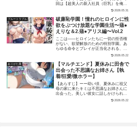
と春里ミユリは今夜のパートナーとなる
回は【超美人の新入社員（巨乳）を俺専
キルと伝説の装備を持ち、魔王討伐の目
男を見上げてうっとりと微笑んだ。様々
用の女に教育してやった】を紹介いたし
前である。タイトル:『異世界エルフ発情
2026.05.31
な男と一夜を共にしてきたが、今夜の彼
ます。ビジネスホテルで働く根っからの
の魔眼4〜聖少女ネトリ編〜』サークル:
も例に漏れずちょっと腕を組んだだけで
女好きでクズ男「安田」ある日の朝、課
破廉恥学園！憧れのヒロインに性
あいがも堂作者:あやかわりく
ブルートラブル
ペニスをおっ立てる可愛らしい童貞くん
長に呼ばれ新入社員の指導係を命じられ
欲をぶつけ放題な学園生活〜薙●
だ。ただ、いつも狩ってるヒョロい童貞
るもう一人の同僚は超ブスな女の子を担
えりな＆2.薙●アリス編〜Vol.2
くんたちと違って全体的に筋肉質でデカ
当するも安田には「超美人で性格も良い
イ気がするけど。（ま、なんでもいっ
あきらかにアタリな女」を担当する事
ここは――ヒロインたちに一切の拒否権
か。デートも終わったし早くセックスし
に！ガードが弱い新入社員のパンチラを
がない、欲望解放のための特別学園。あ
たい…）主導権を握り、私に初めてを奪
盗撮しつついい先輩を演じ新入社員を飲
らゆる命令とプレイが正当化される、支
われる雄の姿が愛おしい。私が初めての
みに誘う事に成功酔い潰れたところを手
配と蹂躙の場。今回の獲物は、「食戟の
2026.05.22
女になれる優越感が心地いい――。妄想
際よくホテルへ運び楽しんでいると酔い
ソーマシリーズ」より薙●えりな＆2.薙●
に耽り頬を上気させ、この後行われるで
が覚めた新入社員が目を覚ましてしま
アリス。セーラー服、スクール水着、体
【マルチエンド】夏休みに田舎で
ありがた屋
あろう行為に思いを馳せると下腹部が熱
う…【一言】今回のお話は前作に出て来
操着といった男の妄想を詰め込んだシチ
出会った不思議なお姉さん【執
くなる。「あ、あの…今夜って…」ホテ
た美人社員「日高」と主人公の同僚「安
ュエーションで、快楽に抗えないヒロイ
ルを見上げる彼。来た。この瞬間を待ち
着/狂愛/微ホラー】
田」のお話になります。前作購入された
ンたちを、徹底的に嬲り、犯●て、壊して
望んでいた私は昂る気持ちを抑え、彼の
方からの要望があり69ページと少ないで
いく。美しさゆえに狙われ、無様に快楽
【あらすじ】ーー幼い頃、夏休みに祖父
言葉にしおらしく答える。「え、えっ
すが制作する事になりました。前作を知
に堕ちていく彼女たちの姿を、存分にご
母の家に来たキミは不思議なお姉さんに
と、キミさえ良ければ…あの…よろしく
らなくても問題ないようになってますの
堪能ください。■各シーン【教室編×セー
出会った。美しい彼女に話しかけられた
お願い…します…っ」行為が始まった途
で楽しんでいただければ幸いです！【収
ラー服】・シャツたくし上げ・パンツず
キミはその嬉しさから、祖父母の家で育
端豹変してち○ぽ貪り尽くす私を見たら幻
2026.05.22
録内容】本編 69P （jpg版・PDF版）本編
らし・エロポーズ（がに股・バックショ
てた向日葵の花をプレゼントする。喜ん
滅しちゃうかな。でもそこまで持って行
白黒 69P （jpg版・PDF版）作品をより楽
ット）・乳揉み・キス・手コキ・フェ
だ彼女は真っ白な帽子に花をつけ、キミ
ければこっちの領域よ。絶対デロッデロ
しむ為に台詞、擬音、加筆修正を行って
ラ・イラマチオ【トイレ編×セーラー
とある約束を交わした。ーー約束の内容
になるまで可愛がって忘れられない一夜
います※注意事項※・本作品に登場する
服】・おもらし・オナニー・玩具オナニ
も忘れた数年後、街を歩いているキミを
にしてあげる。「嬉しいです、ミユリさ
人物は全員成人済みです・本作品はフィ
ー・手マン・正常位・バック・中出し
呼び止める声が。振り返ったその先にい
ん」当然だ。この私で童貞を卒業出来る
クションです。実在の団体・建物・場
【プール編×スク水】・乳揉み・フェラ・
たのは、帽子につけた向日葵まであの頃
のだから。しかしこの時の私はまだ知ら
所・人物とは一切関係ありません・本作
手コキ・顔射・手コキ・イラマチオ・騎
と全く変わらないアオイだった。数年ぶ
ない。今夜が‘私にとって’一生忘れられな
品はAI生成物に加筆して作成しておりま
乗位・キス・正常位・片足上げ挿入・中