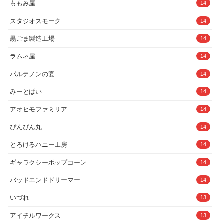
ももみ屋
14
スタジオスモーク
14
黒ごま製造工場
14
ラムネ屋
14
パルテノンの宴
14
みーとぱい
14
アオヒモファミリア
14
ぴんぴん丸
14
とろけるハニー工房
14
ギャラクシーポップコーン
14
バッドエンドドリーマー
14
いづれ
13
アイチルワークス
13