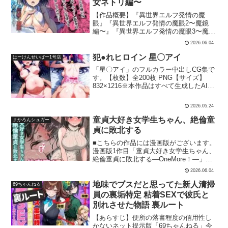
女ネトリ編〜
【作品概要】『異世界エルフ発情の魔
眼』『異世界エルフ発情の魔眼2〜魔鏡
編〜』『異世界エルフ発情の魔眼3〜魔薬
編〜』に続く、シリーズ第4弾となりま
2026.06.04
す。【ストーリー】異世界に転生した男
だったが、何のスキルもなく宿の店員を
犯●れヒロイン 星〇アイ
はーけんせいばー1号店
していた。そこへ勇者パーティーがやっ
「星〇アイ」のフルカラー中出しCG集で
てくる。メンバーの魔法使いエルフは、
す。【枚数】全200枚 PNG【サイズ】
美人だがクソ生意気。魔法具を使って強●
832×1216※本作品はすべて生成したAIイ
発情させ攻略するも……今回は勇者パー
ラストです。※本作はStable diffusionに
ティーの聖女に、服従の呪符を貼りつけ
よりAI生成した作品です※可能な限り修
る。使用者のほうが魔力が高くないと効
2026.05.24
正はしておりますが、一部に破綻や違和
果がないので、魔法使いエルフに貼ら
感が含まれる場合がありますがご了承く
童貞大好き女学生ちゃん、絶倫童
せ、「宿屋の店員の言うことを聞くこ
まかろんシュガー
ださい。※登場するすべてのモデルは架
と」と命令してもらう。最強の勇者さま
貞に敗北する
空の世界の架空の人間（18歳以上）にな
と良い仲になっている聖女さまに、イタ
■こちらの作品には漫画版がございます。
ります※商品は予告なく販売の中止、価
ズラしほうだい！【キャラクター】アイ
漫画版1作目「童貞大好き女学生ちゃん、
格の変更をすることがあります。予めご
リス高レベルのヒーラーで《聖女》と呼
絶倫童貞に敗北する―OneMore！―」漫
了承ください。
ばれている。はっきり言って気が強い。
画版2作目「童貞大好き女学生ちゃん、絶
勇者とは、おクチでご奉仕する関係。サ
2026.06.04
倫童貞に敗北する―Second Memory―」
フィー高レベル魔法使いのエルフ少女。
漫画版3作目童貞大好き女学生ちゃん、絶
地味でブスだと思ってた新人清掃
69ちゃんねる
美人でスタイルも抜群だが、はっきり言
倫童貞に敗北するーThird Time is Fateー
って高飛車。勇者とは恋仲。宿屋の男異
員の裏垢特定 粘着SEXで彼氏と
女に搾り取られる雄って最高に無様で興
世界に転生したのにチートスキルも何も
別れさせた物語 裏ルート
奮しちゃう――。緊張で顔を強ばらせた
なく、村人として宿で働いている。新た
男と一緒に、夜のホテル街を歩く。童貞
【あらすじ】便所の落書程度の信用性し
に魔法具《アラクネの魔符》を手に入れ
を食べることを生き甲斐としている私こ
かないネット提示版「69ちゃんねる」今
る。勇者同じく異世界転生者。チートス