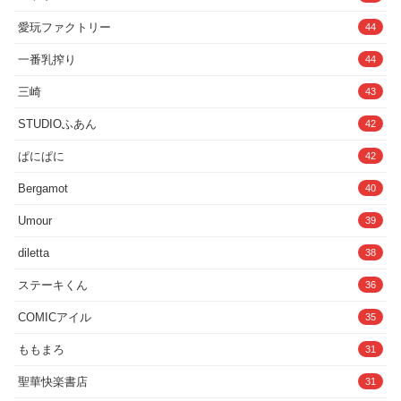
介】■は現代、◆は過去の回想トラック
ございました。
（おねショタ）となります。また、トラ
愛玩ファクトリー
44
ック5はa（受け入れEND）とb（拒絶
END）に分岐があります。是非どちらも
楽しんでいただければと思います
一番乳搾り
44
♪=============================
============◆トラック1_遠い夏の夢
三崎
43
（06:53）
==============================
STUDIOふあん
42
===========キミにはよく見る夢があ
った。耳鳴り音と共に、女性が「思い出
ぱにぱに
42
して…」と何度も呼びかけてくる夢…。
思い返されるのは、幼い頃夏の田舎に訪
れた時の記憶。セミの音を背景に、アオ
Bergamot
40
イと名乗ったお姉さんとの甘い思い出。
「むぎゅ〜っ♪ え？ なにするんだって？
Umour
39
キミが大好きだからむぎゅ〜って抱きし
めてるんだよ〜♪ ほらぁ、むぎゅ〜♪」
diletta
38
【含まれる要素】アオイとの出会い
==============================
ステーキくん
36
===========■トラック2_街の中で
（16:49）
==============================
COMICアイル
35
===========あの夏の思い出から時は
経ち◯校生になったキミは、街の中で突
ももまろ
31
然聞き覚えのある声に話しかけられる。
振り返るとアオイがあの頃と全く同じ姿
聖華快楽書店
31
でいた。キミと話をしたがっているアオ