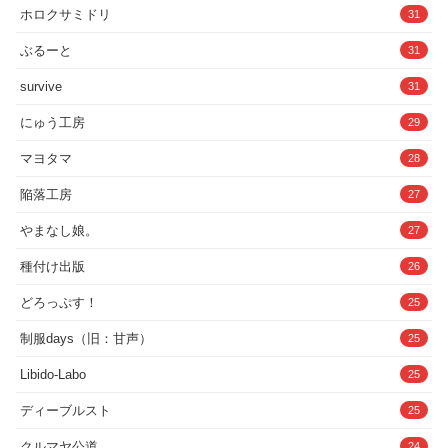
イを一人暮らしをしているアパートに招
ホロクサミドリ
31
くと、流れでエッチな雰囲気になってし
まう。射精したキミに満足したのか、ア
オイは「また来るねと」と怪しげに告げ
ぶるーと
31
てから帰るのだった。「いいんだよぉ♪
我慢なんてしなくて♪ぜぇんぶアオイお姉
survive
31
さんのおっぱいの中にドロドロの白いお
しっこをピュッピュしちゃお♪」【含まれ
にゅう工房
29
る要素】アオイとの再会、パンツ越しに
アオイのおまんこ嗅ぎヨダレまみれのお
マヨタマ
28
っぱいでパイズリ、そのまま射精
==============================
===========◆トラック3_夏の真実
陥落工房
27
（18:18）
==============================
やまなし娘。
27
===========キミは再びアオイとの記
憶を夢越しに思い出す。けたたましく鳴
種付け出版
26
き続けるセミの声をよそにアオイが教え
てくれた特別な遊びは、若いキミにとっ
どろっぷす！
25
てはあまりにも刺激的なものだった。ア
オイの豊満な胸に触れ、今度は自分の下
半身をいじられ、キミはアオイの手によ
制服days（旧：甘声）
25
って精通を迎える。「あんっ♪ 出たぁ♪ 真
っ白なハツモノおしっこぉ♪ピュッピュ〜
Libido-Labo
25
って元気に出たね〜♪ かわいい〜♪ うふふ
ふふ♪おめでとう♪ これでキミも大人のお
ディーブルスト
25
ちんちんに一歩近づいたよ〜♪ 」【含ま
れる要素】アオイの胸揉み、おちんちん
クルマヤ公道
24