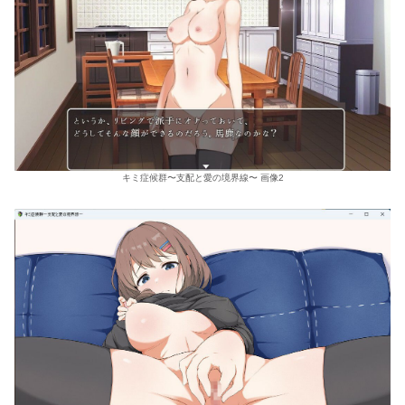
キミ症候群〜支配と愛の境界線〜 画像2