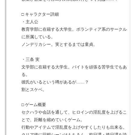
□ キャラクター詳細
・主人公
教育学部に在籍する大学生。ボランティア系のサークル
に所属している。
ノンデリカシー。実とするまでは童貞。
・三条 実
文学部に在籍する大学生。バイトを頑張る苦学生でもあ
る。
彼氏がいるという噂があるが……？
割とスケベ。
□ ゲーム概要
セクハラや会話を通して、ヒロインの淫乱度を上げるこ
とで、距離を縮めていくゲーム。
行動やアイテムで淫乱度を上げやすくしたりも出来る。
クリア後に回想シーンはもちろん、前日譚・後日譚を読