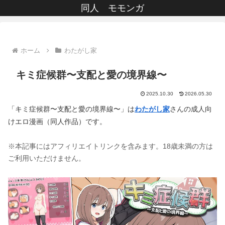
同人 モモンガ
ホーム
わたがし家
キミ症候群〜支配と愛の境界線〜
2025.10.30
2026.05.30
「キミ症候群〜支配と愛の境界線〜」は
わたがし家
さんの成人向
けエロ漫画（同人作品）です。
※本記事にはアフィリエイトリンクを含みます。18歳未満の方は
ご利用いただけません。