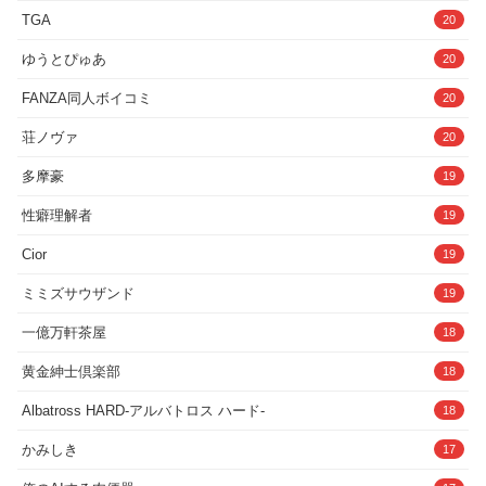
るフェラチオからの口内射精ごっくん
==============================
TGA
20
===========■トラック5a_どこまでも
溺れていく（13:18）
ゆうとぴゅあ
20
==============================
===========アオイの存在を受け入れ
FANZA同人ボイコミ
20
たキミは、そのままアオイと騎乗位セッ
クスをすることに。アオイはキミに受け
荘ノヴァ
20
入れてもらえたことを喜びながら、艶や
かな声を上げる。初めこそ気持ちよかっ
たものの、何度果ててもアオイの命令で
多摩豪
19
腰を振り続けてしまうキミは段々と恐怖
心に包まれる。そのうちキミは、耳鳴り
性癖理解者
19
と共に意識が遠退いていくのだった…。
「あはぁ♪ ああっ♪ あああぁ♪ すごぉい♪
Cior
19
キミのおちんちんから命がたぁくさん流
れ込んできてるよぉ♪ああぁ…美味しい♪
ミミズサウザンド
19
命の味が子宮に広がってるぅ♪ 次はもう
無理？ 死んじゃう？ うふふふ♪ だからさ
っき言ったじゃない♪死んでも大丈夫だ
一億万軒茶屋
18
よ〜って♪ もっともっと腰を振って♪ ほら
ぁ♪ 」【含まれる要素】クンニ、騎乗位
黄金紳士倶楽部
18
セックス
==============================
Albatross HARD‐アルバトロス ハード‐
18
===========■トラック5b_逃げた果て
で（09:50）
かみしき
17
==============================
===========アオイの存在を拒絶した