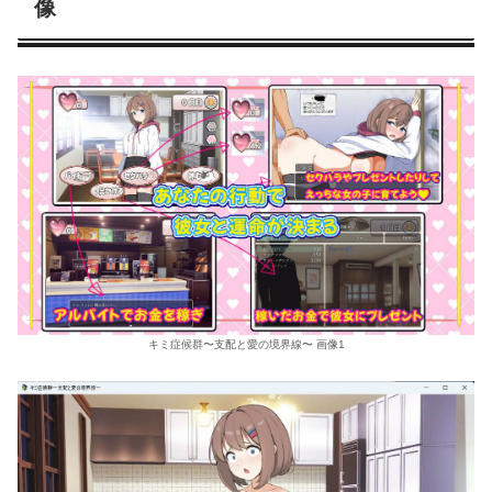
像
キミ症候群〜支配と愛の境界線〜 画像1