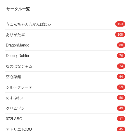
りに会った彼女に喜ぶキミは何か大切な
い一夜になることを。……。…………。
す
出し・受精・駅弁ファック【更衣室編×ブ
ことを忘れてしまっている感覚を覚える
男を堕とす才能、テクニックには自信が
サークル一覧
ルマ】・シャツたくし上げ・パンツずら
が、彼女の誘惑に思考が流されてしま
あった。甘い声で誘惑し、ペニスをたぶ
し・乳揉み・チンキス・パイズリ・ガニ
う。そして昔憧れた美人のお姉さんと肌
らかして自慢の唇、胸、蜜壷――この肉
また・頬ふくらみフェラ・足コキ・バッ
を重ねたキミは全てを思い出した。果た
体の全てを駆使して搾り上げる。全ての
ク・駅弁ファック・アナルSEX【保健室×
してキミは彼女を受け入れるのか、それ
うこんちゃん☆かんぱにぃ
153
雄を速攻で堕としてきた私が。そんな私
全裸】・M字開脚・拘束・縄・SM・機械
とも……。・ー・ー・ー・ー・ー・ー・
がまさか、童貞なんかに――。「も…無
姦・本番・中出し・受精・搾乳【ボテ腹
ー・ー・ー・ー・ー・ー・ー・ー・ー・
ありがた屋
108
理……っ」「何言ってるんですか。夜は
エンディング】・ウェディングドレス・
ー・ー・ー・ー・【登場人物紹介】■アオ
長いですよミユリさん」「んぁ…っ壊れ
乱交・騎乗位・事後■構成1.薙●えりな
イ「思い出して…はやく、思い出して…
りゅ…おま○こ壊れちゃうぅ…！」「大丈
DragonMango
80
【1】教室編:38枚【2】トイレ編:28枚
あの日の約束を…私とキミの大切な思い
夫です。まだまだ全然締め付けて来ま
【3】プール編:41枚【4】更衣室編:52枚
出を…思い出して…」夏休みに田舎に行
す、ほら」「んああッ――！イクッッ！
Deep；Dahlia
【5】保健室編:43枚【6】ボテ腹:17枚
76
ったキミが出会った、不思議な雰囲気を
またイグぅぅうッッ！！」（こんなおち○
計:219枚2.2.薙●アリス【1】教室編:39枚
漂わせている背の高いお姉さん。おしと
ぽ反則だよぉっ…！）――――――――
【2】トイレ編:43枚【3】プール編:41枚
やかな見た目でいつも真っ白なワンピー
なのはなジャム
74
童貞を美味しく頂くつもりが、想定外の
【4】更衣室編:52枚【5】保健室編:38枚
スと真っ白な帽子を被っている。しかし
隠れマッチョ絶倫巨根童貞で食われる側
【6】ボテ腹:12枚計:225枚合計:444枚■注
見た目のわりに言動が軽く〇供っぽい。
空心菜館
64
になってしまい快楽堕ちの末イチャラブ
意事項※すべて、AI生成画像で、全員20
〇供の頃一緒に遊んで以来、キミは数年
セックスするお話です。
歳以上です。※AI生成画像ソフトで全て
間不自然に彼女との思い出を忘れてい
――――――――■プレイ内容フェラ・パ
シルトクレーテ
59
作成しているため、細かい描写に違和感
た。そんなある日、偶然キミの前に現れ
イズリ・中出し・ポルチオ責め・淫語喘
を覚えられる可能性があります。ご了承
た彼女は、約束通り会いに来たと告げ
ぎ・ハート喘ぎ・種付け・妊娠・連続絶
めすぷれ♪
ください。※こちらStable Diffusionを利
56
る。約束、そしてアオイの正体とは一
頂など基本CG13枚＋α差分込94枚（＋あ
用してAI画像を作成させていただいてお
体…？■キミ〇供の頃に夏の田舎でアオイ
とがき1枚宣伝イラスト3枚）イラストの
ります。※AIで生成された画像は、実在
に会って気に入られてしまう。再会時は
クリムゾン
49
みver.95枚合計193枚画像サイ
の人物・キャラクターに類似している場
◯校生になっており、そろそろ彼女が欲
ズ:2240×3168 JPEGPDF同梱次回作や続
合がありますが、それは偶然の一致であ
しいと考えている。・ー・ー・ー・ー・
072LABO
47
編の希望などございましたら参考に致し
り、一切関係がありません。※被写体は
ー・ー・ー・ー・ー・ー・ー・ー・ー・
ますのでコメントして頂けると幸いで
全て成人しておりコスチュームプレイの
ー・ー・ー・ー・ー・ー・【トラック紹
す。ここまでお読みいただきありがとう
アトリエTODO
45
衣装です。