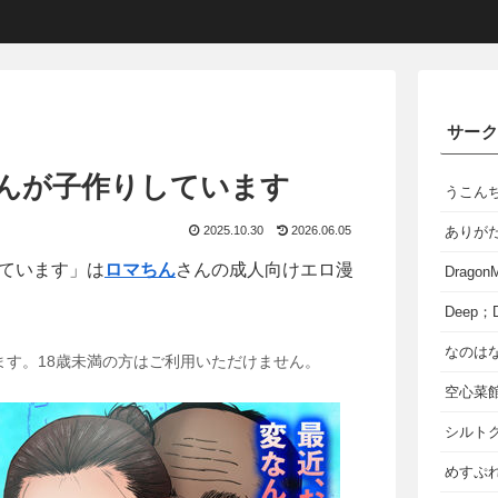
サー
んが子作りしています
うこん
2025.10.30
2026.06.05
ありが
ています」は
ロマちん
さんの成人向けエロ漫
Dragon
Deep；D
なのは
ます。18歳未満の方はご利用いただけません。
空心菜
シルト
めすぷれ