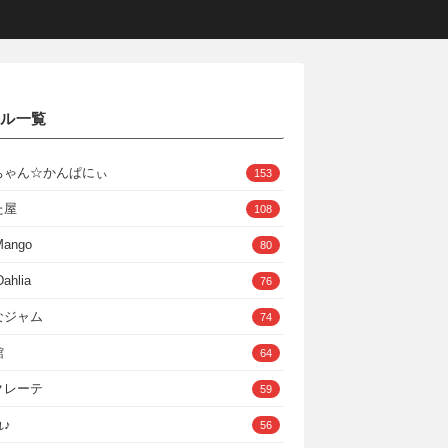
クル一覧
ちゃん☆かんぱにぃ
153
た屋
108
Mango
80
ahlia
76
なジャム
74
館
64
クレーテ
59
♪
56