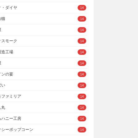
オ・ダイヤ
14
の猫
14
屋
14
オスモーク
14
製造工場
14
屋
14
ノンの宴
14
ぱい
14
モファミリア
14
ん丸
14
るハニー工房
14
クシーポップコーン
14