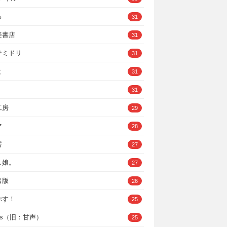
ろ
31
楽書店
31
サミドリ
31
と
31
31
工房
29
マ
28
房
27
し娘。
27
出版
26
ぷす！
25
ys（旧：甘声）
25