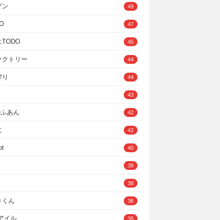
ゾン
49
O
47
TODO
45
ァクトリー
44
搾り
44
43
IOふあん
42
に
42
ot
40
39
38
キくん
36
Cアイル
35