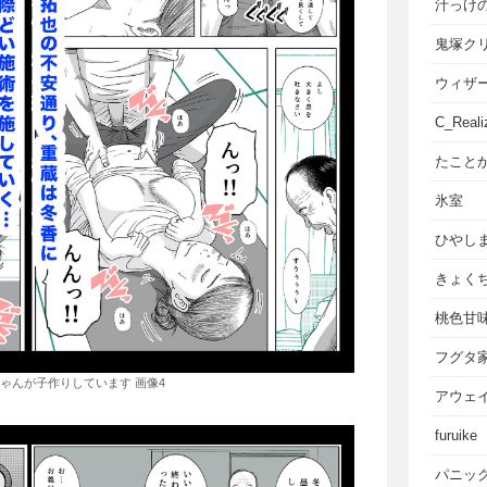
汁っけ
鬼塚ク
ウィザ
C_Reali
たこと
氷室
ひやし
きょく
桃色甘
フグタ
ゃんが子作りしています 画像4
アウェ
furuike
パニッ