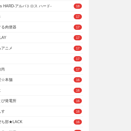
ross HARD‐アルバトロス ハード‐
18
き
17
する肉便器
17
LAY
17
るアニメ
17
17
秋尚
17
堂☆本舗
16
ヒ
16
とぴ発電所
16
んす
16
ち部★LACK
16