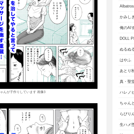
Albat
かみし
俺のAI
DOLL P
ぬるぬ
はやふ
あとり
真・聖
ゃんが子作りしています 画像3
ハレノ
ちゃん
らびり
生ハメ堕