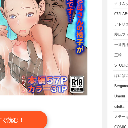
クリム
072LAB
アトリエ
愛玩フ
一番乳
三崎
STUD
ぱにぱ
Bergam
Umour
diletta
ステー
すぐ読む！
COMI