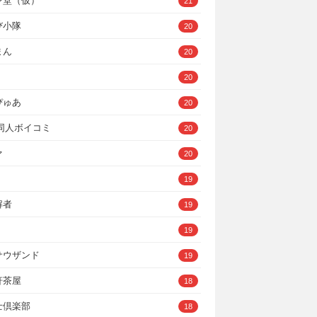
ン堂（仮）
21
び小隊
20
まん
20
20
ぴゅあ
20
A同人ボイコミ
20
ァ
20
19
解者
19
19
サウザンド
19
軒茶屋
18
士倶楽部
18