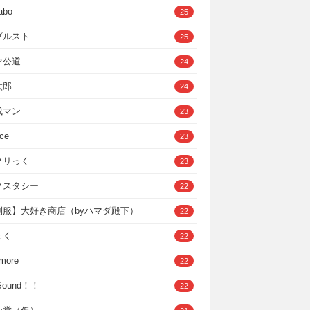
abo
25
ブルスト
25
ヤ公道
24
太郎
24
成マン
23
ce
23
クリっく
23
クスタシー
22
制服】大好き商店（byハマダ殿下）
22
ょく
22
 more
22
，Sound！！
22