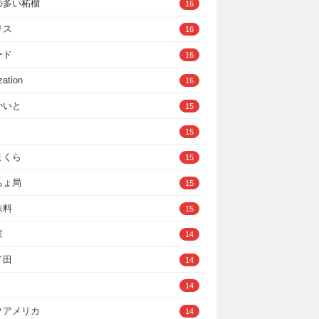
の多い柘榴
16
リス
16
ード
16
zation
16
かいと
15
15
まくら
15
ちょ局
15
味料
15
家
14
イ田
14
14
クアメリカ
14