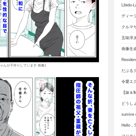
Libido-L
ディー
クルマ
五味滓
画像生
Residen
ゃんが子作りしています 画像1
だぶる
令愛エ
【妹＆
どうし
survive
Hello