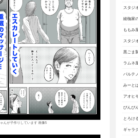
スタジ
綾枷家
ももみ
スタジ
黒ごま
ラムネ
パルテ
みーと
アオヒ
ぴんぴ
とろけ
ゃんが子作りしています 画像5
ギャラ