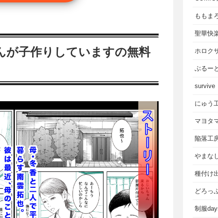
ももま
聖華快
んが子作りしていますの無料
ホロク
ぶるー
survive
にゅう
マヨタ
陥落工
やまな
種付け
どろっ
制服da