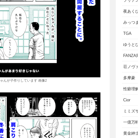
フリテ
夜あく
みっつ
TGA
ゆうと
FANZ
荘ノヴ
多摩豪
ゃんが子作りしています 画像2
性癖理
Cior
ミミズ
一億万
黄金紳