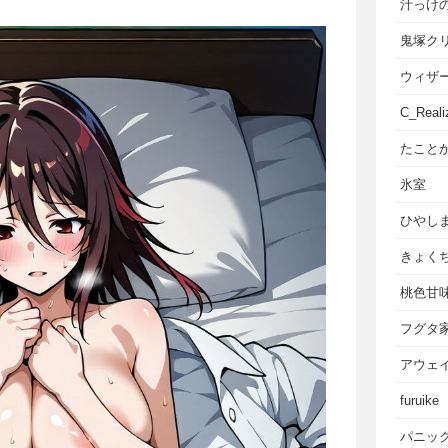
汁っけ
鬼塚ク
ウィザ
C_Reali
たこと
氷室
ひやし
きょく
桃色甘
フグタ
アウェ
furuike
パニッ