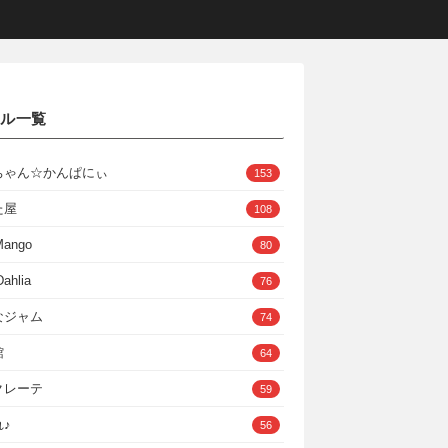
クル一覧
ちゃん☆かんぱにぃ
153
た屋
108
Mango
80
ahlia
76
なジャム
74
館
64
クレーテ
59
♪
56