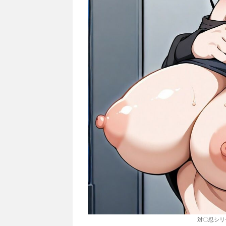
対〇忍シリ