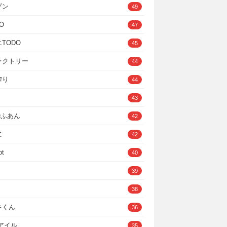
ゾン
49
O
47
TODO
45
ァクトリー
44
搾り
44
43
IOふあん
42
に
42
ot
40
39
38
キくん
36
Cアイル
35