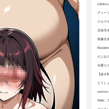
Libido-L
ディー
クルマ
五味滓
画像生
Residen
だぶる
令愛エ
【妹＆
どうし
survive
Hello