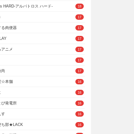
ross HARD‐アルバトロス ハード‐
18
き
17
する肉便器
17
LAY
17
るアニメ
17
17
秋尚
17
堂☆本舗
16
ヒ
16
とぴ発電所
16
んす
16
ち部★LACK
16