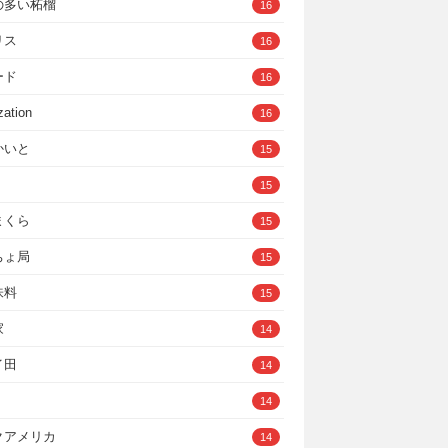
の多い柘榴
16
リス
16
ード
16
zation
16
かいと
15
15
まくら
15
ちょ局
15
味料
15
家
14
イ田
14
14
クアメリカ
14