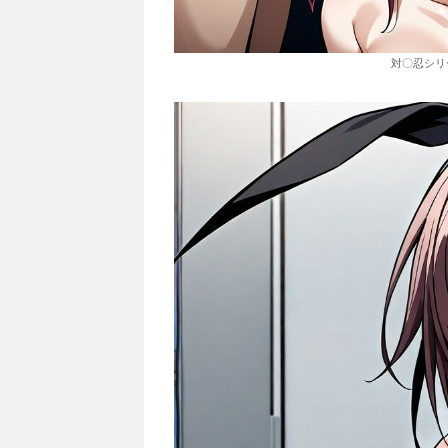
対〇忍シリ