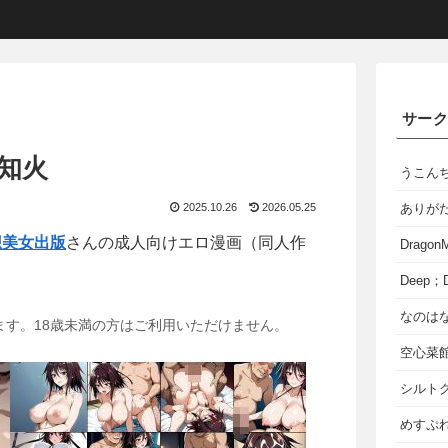
サー
知火
うこん
2025.10.26
2026.05.25
ありが
想美女出版
さんの成人向けエロ漫画（同人作
Dragon
Deep；D
なのは
ます。18歳未満の方はご利用いただけません。
空心菜
シルト
めすぷれ