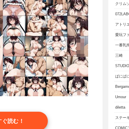
クリム
072LAB
アトリエ
愛玩フ
一番乳
三崎
STUD
ぱにぱ
Bergam
Umour
diletta
ステー
すぐ読む！
COMI