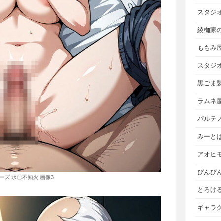
スタジ
綾枷家
ももみ
スタジ
黒ごま
ラムネ
パルテ
みーと
アオヒ
ぴんぴ
ーズ 水〇不知火 画像3
とろけ
ギャラ