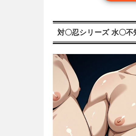
対〇忍シリーズ 水〇不