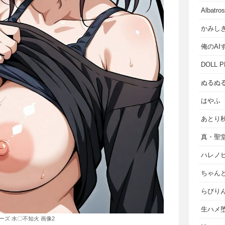
Albat
かみし
俺のAI
DOLL P
ぬるぬ
はやふ
あとり
真・聖
ハレノ
ちゃん
らびり
生ハメ堕
ーズ 水〇不知火 画像2