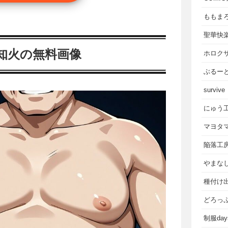
ももま
聖華快
知火の無料画像
ホロク
ぶるー
survive
にゅう
マヨタ
陥落工
やまな
種付け
どろっ
制服da