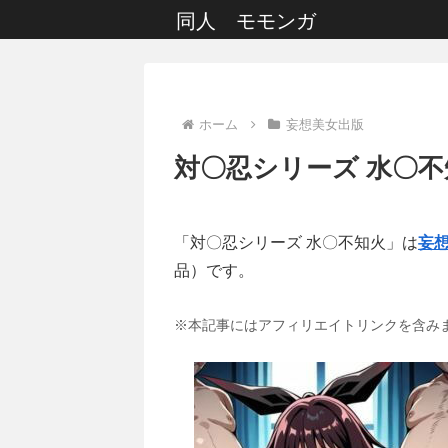
同人 モモンガ
ホーム
妄想美女出版
対〇忍シリーズ 水〇不
「対〇忍シリーズ 水〇不知火」は
妄
品）です。
※本記事にはアフィリエイトリンクを含み