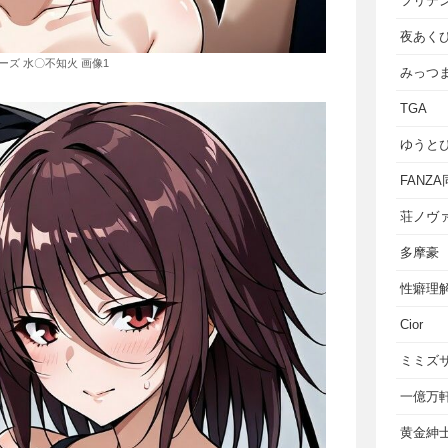
フリテ
夜あく
ーズ 水〇不知火 画像1
みっつ
TGA
ゆうと
FANZ
荘ノヴ
多摩豪
性癖理
Cior
ミミズ
一億万
黄金紳