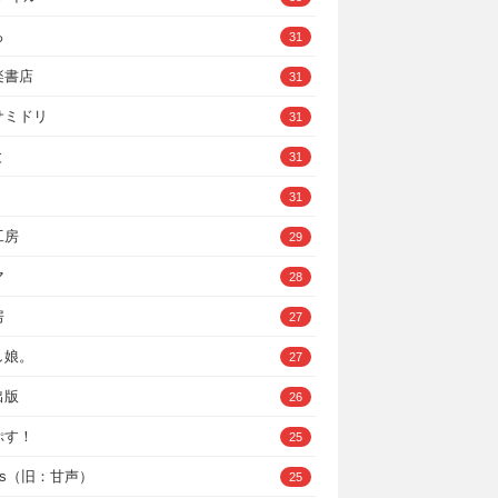
ろ
31
楽書店
31
サミドリ
31
と
31
31
工房
29
マ
28
房
27
し娘。
27
出版
26
ぷす！
25
ys（旧：甘声）
25