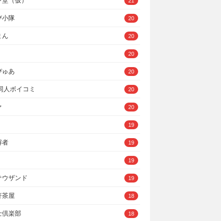
ン堂（仮）
21
び小隊
20
まん
20
20
ぴゅあ
20
A同人ボイコミ
20
ァ
20
19
解者
19
19
サウザンド
19
軒茶屋
18
士倶楽部
18