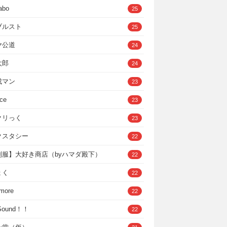
abo
25
ブルスト
25
ヤ公道
24
太郎
24
成マン
23
ce
23
クリっく
23
クスタシー
22
制服】大好き商店（byハマダ殿下）
22
ょく
22
 more
22
，Sound！！
22