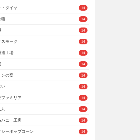
オ・ダイヤ
14
の猫
14
屋
14
オスモーク
14
製造工場
14
屋
14
ノンの宴
14
ぱい
14
モファミリア
14
ん丸
14
るハニー工房
14
クシーポップコーン
14