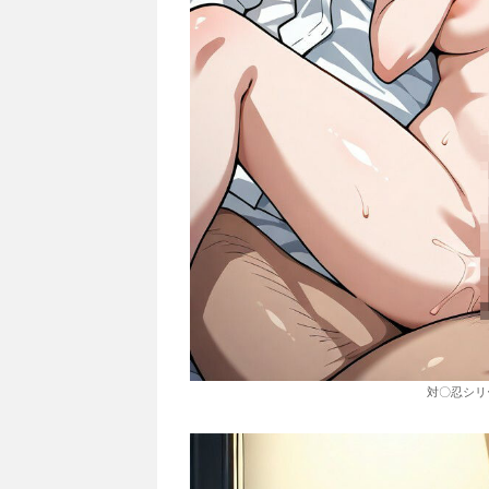
対〇忍シリ