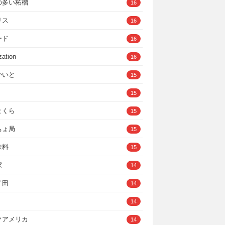
の多い柘榴
16
リス
16
ード
16
zation
16
かいと
15
15
まくら
15
ちょ局
15
味料
15
家
14
イ田
14
14
クアメリカ
14