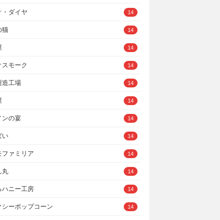
オ・ダイヤ
14
の猫
14
屋
14
オスモーク
14
製造工場
14
屋
14
ノンの宴
14
ぱい
14
モファミリア
14
ん丸
14
るハニー工房
14
クシーポップコーン
14