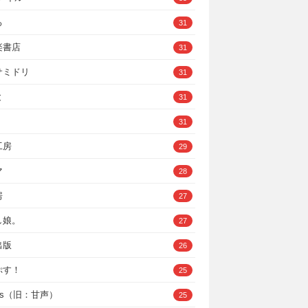
ろ
31
楽書店
31
サミドリ
31
と
31
31
工房
29
マ
28
房
27
し娘。
27
出版
26
ぷす！
25
ys（旧：甘声）
25