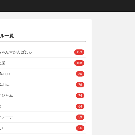
クル一覧
ちゃん☆かんぱにぃ
153
た屋
108
Mango
80
ahlia
76
なジャム
74
館
64
クレーテ
59
♪
56