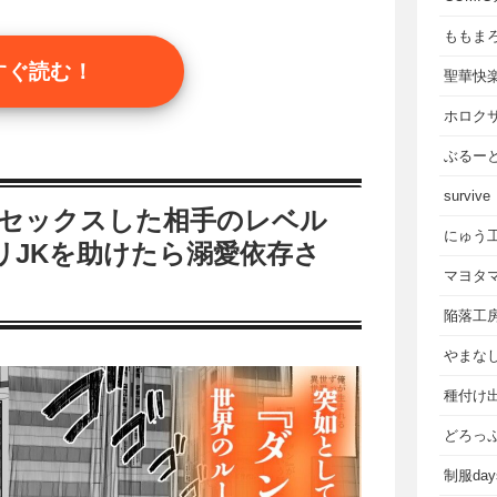
ももま
すぐ読む！
聖華快
ホロク
ぶるー
survive
〜セックスした相手のレベル
にゅう
リJKを助けたら溺愛依存さ
マヨタ
陥落工
やまな
種付け
どろっ
制服da