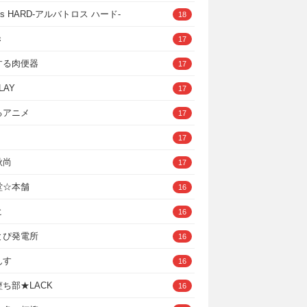
ross HARD‐アルバトロス ハード‐
18
き
17
する肉便器
17
LAY
17
るアニメ
17
17
秋尚
17
堂☆本舗
16
ヒ
16
とぴ発電所
16
んす
16
ち部★LACK
16