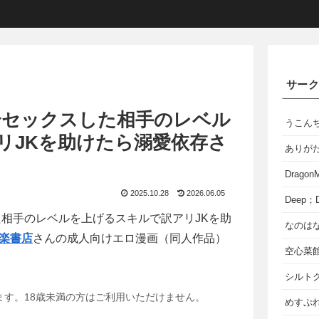
サー
〜セックスした相手のレベル
うこん
リJKを助けたら溺愛依存さ
ありが
Dragon
2025.10.28
2026.06.05
Deep；D
た相手のレベルを上げるスキルで訳アリJKを助
なのは
楽書店
さんの成人向けエロ漫画（同人作品）
空心菜
シルト
ます。18歳未満の方はご利用いただけません。
めすぷれ