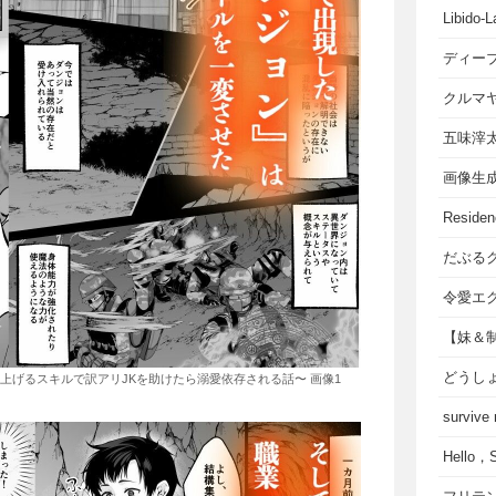
Libido-L
ディー
クルマ
五味滓
画像生
Residen
だぶる
令愛エ
【妹＆
どうし
上げるスキルで訳アリJKを助けたら溺愛依存される話〜 画像1
survive
Hello