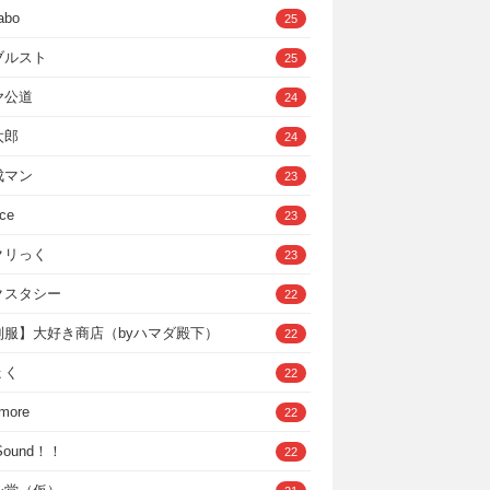
abo
25
ブルスト
25
ヤ公道
24
太郎
24
成マン
23
ce
23
クリっく
23
クスタシー
22
制服】大好き商店（byハマダ殿下）
22
ょく
22
 more
22
，Sound！！
22