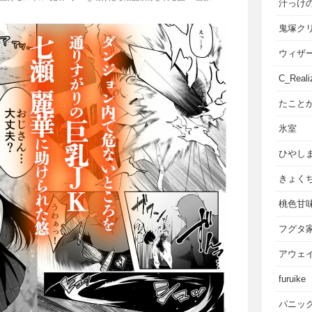
汁っけ
鬼塚ク
ウィザ
C_Reali
たこと
氷室
ひやし
きょく
桃色甘
フグタ
アウェ
furuike
パニッ