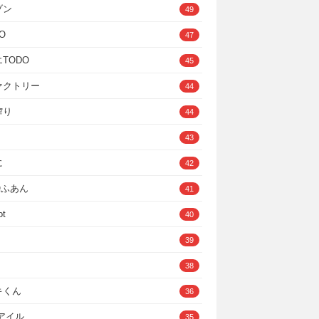
ゾン
49
O
47
TODO
45
ァクトリー
44
搾り
44
43
に
42
IOふあん
41
ot
40
39
38
キくん
36
Cアイル
35