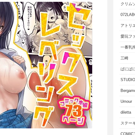
クリム
072LAB
アトリエ
愛玩フ
一番乳
三崎
ぱにぱ
STUD
Bergam
Umour
diletta
ステー
COMI