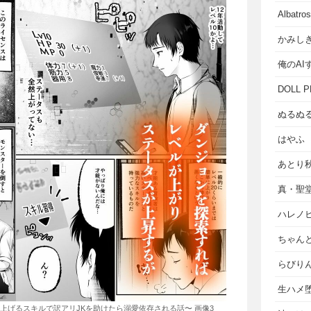
Albat
かみし
俺のAI
DOLL P
ぬるぬ
はやふ
あとり
真・聖
ハレノ
ちゃん
らびり
生ハメ堕
上げるスキルで訳アリJKを助けたら溺愛依存される話〜 画像3