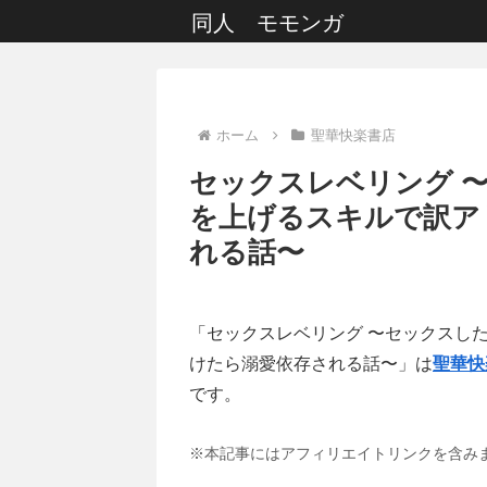
同人 モモンガ
ホーム
聖華快楽書店
セックスレベリング 
を上げるスキルで訳ア
れる話〜
「セックスレベリング 〜セックスし
けたら溺愛依存される話〜」は
聖華快
です。
※本記事にはアフィリエイトリンクを含み