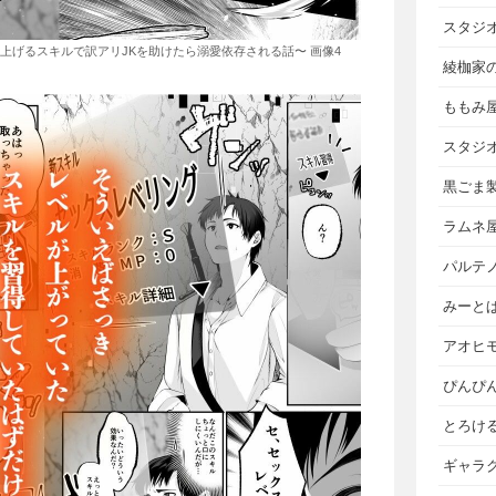
スタジ
上げるスキルで訳アリJKを助けたら溺愛依存される話〜 画像4
綾枷家
ももみ
スタジ
黒ごま
ラムネ
パルテ
みーと
アオヒ
ぴんぴ
とろけ
ギャラ