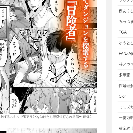
フリテ
夜あく
みっつ
TGA
ゆうと
FANZ
荘ノヴ
多摩豪
性癖理
Cior
ミミズ
上げるスキルで訳アリJKを助けたら溺愛依存される話〜 画像2
一億万
黄金紳