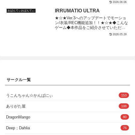
む間もなく次のチンポをぶち込まれる。
犯していたんだ。抵抗しようとしている彼女はおっさんたちの手によ
2026.06.06
様々な方法で開発され、開きっぱなしに
って無理やり襲われ、その美しい身体を弄ばれてしまう。純粋な彼女
なるアナル。男達に容赦なく尻穴を使わ
IRRUMATIO ULTRA
おぱんてぃおぱんてぃ
にとって、それは耐え難い辱めだった。しかし、おっさんたちは一度
れた女探偵は、アナル専用の性処理便所
味わった彼女の魅力を手放すつもりはなく、その後も何度も彼女を呼
★☆★Ver.3へのアップデートでモーショ
に堕とされていく…。本文50ページ作者:
び出し、快楽の虜にしていった...やがて、俺の彼女のお腹には、おっ
ン/衣装/REC機能追加！！★☆★◆こんな
虹色ぐいん
さんたちとの行為の証である新しい命が宿ってしまっていた...■収録
ゲーム◆本作品をご紹介させていただき
内容プレイ内容:寝取られ、ぶっかけ、フェラ、中出し、妊娠、正常
ます。当サークルの広報担当！！イラマ
2026.05.29
位、騎乗位、バック、座位、フェラ、パイズリ等■仕様枚数:368枚
大好き’たまてなこ’と申します…！今回、
（セリフ入り39枚＋329枚）ファイル形式:PNG2.俺の彼女がおっさん
私たまてなこがフォロワーさんのお家に
に寝取られて、快楽堕ちしちゃった話2-褐色ギャルJKカナ編-■作品内
呼び出されてイラマチオで喉奥オナホ扱
容俺は、付き合い始めたばかりの彼女カナと幸せな日々を送ってい
い、腹パンビンタの加虐で苦しみ悶えま
た。大好きなカナと毎日のように会って、愛を深め合っていた。しか
す。激しく喉奥責めていると、ときおり
し、そんな俺たちの関係に気付いた、おっさんの教師たちに幸せを壊
でちゃうえずきゲップも。ゲボゥゥっと
されてしまう...彼氏である大樹を不純異性行為で退学にさせないよう
誰にも聞かれたくない下品な音を聞かれ
に変態教師たちの言いなり奴●になってしまうカナ。褐色ギャルJKの
ちゃうのが恥ずかしくてたまらない///喉
彼女は教師たちの好みにがっつりハマッていた。性欲のおさまらない
奥を責め続けると、とうとう嘔吐...。苦
変態教師たちに何度も犯●れているうちに、少しずつカナに変化が...
サークル一覧
しむ顔、ドロドロに汚れていく顔に興奮
寝取られ、そしてポルチオ調教で快楽堕ち、最後には妊娠させられて
しちゃう。（嘔吐が苦手な人は、嘔吐の
しまうカナは最後にどうなってしまうのだろうか...■収録内容プレイ
表現のオンオフが選べるので安心してく
内容:寝取られ、NTR，、ぶっかけ、フェラ、中出し、孕ませ、妊
ださい。）イラマ声、えずき、嗚咽がラ
うこんちゃん☆かんぱにぃ
153
娠、正常位、騎乗位、バック、座位、フェラ、パイズリ等■仕様枚
ンダムになっていて、次にやっても新鮮
数:188枚（セリフ入り36枚＋152枚）ファイル形式:PNG基本サイ
な興奮がえられるのも魅力です！今まで
ありがた屋
108
ズ:2048px×1556px3.俺の彼女がおっさんに寝取られて、快楽堕ちし
にない音・声・動き・表情、ランダム性
ちゃった話3-真面目系巨乳女子あやな編-■作品内容大好きな人に突然
とリアルさを追求したゲームになってい
DragonMango
告白された。すぐにOKを出して大好きなヤヒロ君と楽しくて幸せな
80
ます。イラマ・加虐好きさんにたまてな
毎日を送る真面目な巨乳女子あやな。そんなある日突然教師に呼び出
こを使い責めまくって、楽しんでもらい
され、不純異性行為によりヤヒロ君を退学にすると言われてしまう。
Deep；Dahlia
76
たいです！◆指イラマ◆まずは指イラマ
何とかヤヒロ君を退学にさせないために、この日からあやなは教師た
で喉奥ほぐし...！えずきながら、徐々に