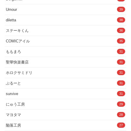
（X:@tamatenako100）●動作保証に関す
る注意事項本作品はお客様のPCやその他
Umour
39
のデバイスでの動作を保証するものでは
ありません。お使いの環境やマシンスペ
diletta
38
ックによっては、予期せぬ動作や不具合
が発生する可能性があります。そのた
ステーキくん
36
め、ご購入前に必ず 体験版をプレイし、
問題なく動作することを確認 した上での
ご購入をお願い申し上げます。購入後の
COMICアイル
35
返金やサポート対応は原則としてお受け
できませんので、予めご了承ください。
ももまろ
31
※※※※※※※※トラブルシューティン
グ※※※※※※※※初回Demoを一度でも
聖華快楽書店
31
起動した方は、製品版が起動しない場合
があります。大変お手数ですが下記対処
ホロクサミドリ
31
方法をお試しください。（同じセーブデ
ータ保存先にセーブデータが保存され競
合して起動できなくなっていると考えら
ぶるーと
31
れます。）・デモのセーブデータ削除C:
￥Users￥ユーザー名
survive
31
￥AppData￥LocalLow￥OpantyOpanty￥
IRRUMATIO ULTRAこののファイルをす
にゅう工房
29
べて削除。（ユーザー名はご自身のPCの
名称です。）
マヨタマ
28
※※※※※※※※※※※※※※※※※※
※※※※※※※※※
陥落工房
27