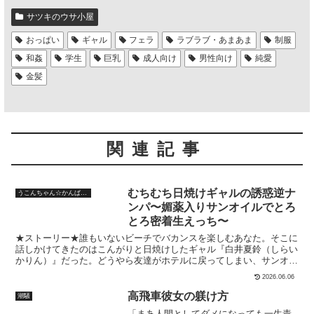
サツキのウサ小屋
おっぱい
ギャル
フェラ
ラブラブ・あまあま
制服
和姦
学生
巨乳
成人向け
男性向け
純愛
金髪
関連記事
むちむち日焼けギャルの誘惑逆ナ
うこんちゃん☆かんぱにぃ
ンパ〜媚薬入りサンオイルでとろ
とろ密着生えっち〜
★ストーリー★誰もいないビーチでバカンスを楽しむあなた。そこに
話しかけてきたのはこんがりと日焼けしたギャル『白井夏鈴（しらい
かりん）』だった。どうやら友達がホテルに戻ってしまい、サンオイ
ルを塗ってほしいと頼まれた。仕方なく塗ってあげることにしたのだ
2026.06.06
が…★作品内容★【トラック1】よかったらサンオイル塗ってもらえ
ませんか？自分では綺麗にできなくて…（04:23）誰もいないプライ
高飛車彼女の躾け方
潮騒
ベートビーチで出会った女の子はこんがりと日焼けしたギャルだっ
「まあ人間としてダメになっても一生責