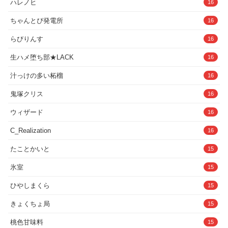
ハレノヒ
16
ちゃんとぴ発電所
16
らびりんす
16
生ハメ堕ち部★LACK
16
汁っけの多い柘榴
16
鬼塚クリス
16
ウィザード
16
C_Realization
16
たことかいと
15
氷室
15
ひやしまくら
15
きょくちょ局
15
桃色甘味料
15