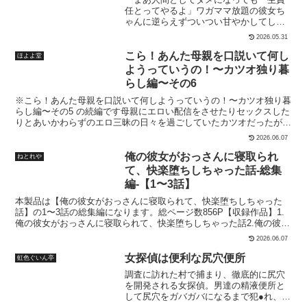
た。サンオイルを塗ってほしいと頼まれたので、仕方なく塗ってあげ
任とってやるよ」ワガママ放題の彼女ち
ることにした。●プレイ内容オープニング【トラック2】お礼に私も
ゃんに逆らえずついつい甘やかしてしま
お兄さんに塗ってあげるね♪全身を使って…っと♪（11:22）塗ってく
う彼氏くん。今日も今日とて、やりたく
れたお礼にと、自分にも塗ってあげると言い出したギャルは豊満な体
2026.05.31
ないことは彼氏くんに何でもかんでもや
にオイルを垂らして、全身を使って密着してきた●プレイ内容密着全
らせてお金も使いまくり、自分から全く
こら！あんた母親を口説いて何し
ほよよ堂
身オイル塗り耳舐め【トラック3】なんでおちんちんが反応してる
動こうとしないというとんだ自堕落加
の？興奮しちゃった？笑（08:01）全身を使ってとろとろにされたあ
ようっていうの！〜カツオ独り暮
減。それをついつい甘やかしてしまう彼
そこは、当然の様に反応していた。それを見つけたギャルはズボンを
らし編〜その6
氏くん。傍から見たら気の強い女の子と
脱がせてきた●プレイ内容オイルパイズリパイズリフェラ【トラック
気の弱い男のカップルでしかない。しか
※こら！あんた母親を口説いて何しようっていうの！〜カツオ独り暮
4】実はこのオイル…特別仕様なんだ！笑（11:59）勃起が収まらな
し彼の献身が実は…彼にとって最高の
らし編〜その5 の続編です母親にエロい配信をさせたりセックスした
い…しかもギャルもかなり興奮している…体に違和感があってギャル
「趣味」の前座に過ぎないということ。
りとあいかわらずのエロ三昧の日々を過ごしていたカツオだったがセ
に聞いてみたら、衝撃の事実●プレイ内容69クンニフェラ騎乗位中出
本文20P＋おまけ4P
ックスの最中に父親が部屋に入ってきてしまいとうとうバレてしま
し【トラック5】今日も一人なんですね！よかったら岩陰で涼みませ
2026.06.07
う・・・母親とのセックスライフはどうなってしまうのか！シリーズ
んか？（13:10）ビーチはちらほら人がいた為、岩陰で涼もうとギャ
全7話 完結目前の6話目です！フルカラー漫画 40ページ
ルに誘われる。昨日の出来事を思い出していたらギャルが耳元で…●
俺の彼女がおっさんに寝取られ
ねとれや
プレイ内容キス耳舐め手コキ【トラック6】もうダメ！このおちんち
て、快楽堕ちしちゃった話-総集
んが忘れられない！（10:05）懲りずにまた勃起するあそこを咥えた
編-【1〜3話】
ギャルは興奮を抑えられずに喘ぎだす●プレイ内容フェラ立ちバック
中出し【本編の再生時間】59分03秒☆★スペシャル特典★☆●特典
本製品は【俺の彼女がおっさんに寝取られて、快楽堕ちしちゃった
130分間耳舐めされながら、むちむち日焼けギャルに逆ナンされ、オ
話】の1〜3話の総集編になります。総ページ数856P【収録作品】1.
イルマッサージ、パイズリ、フェラ、69、最後は騎乗位でイかされ
俺の彼女がおっさんに寝取られて、快楽堕ちしちゃった話2.俺の彼女
る音声（30:28）●特典221分間耳舐めされながら、むちむち日焼けギ
がおっさんに寝取られて、快楽堕ちしちゃった話2-褐色ギャルJKカ
2026.06.07
ャルに誘惑され、キス、手コキ、フェラ、最後はバックでイかされる
ナ編-3.俺の彼女がおっさんに寝取られて、快楽堕ちしちゃった話3-真
音声（21:10）●特典3サムネイルイラスト★特典再生時間★51分39秒
面目系巨乳女子あやな編-1.俺の彼女がおっさんに寝取られて、快楽
女探偵は便利な尻穴便所
虹色ぐいん亭
☆★総再生時間★☆1時間50分42秒★クレジット★【キャスト】恋鈴
堕ちしちゃった話■作品内容俺は、付き合い始めたばかりの彼女と幸
調査に訪れた村で捕まり、徹底的に尻穴
桃歌 様【イラスト】夜凪朝妃 様【シナリオ・編集・制作】うこんち
せな日々を送っていた。しかし、ある日、彼女が突然姿を消してしま
を開発される女探偵。男達の精液便所と
ゃん☆かんぱにぃ
う。必死に探し回った末、ようやく見つけた彼女は、見知らぬおっさ
して尻穴をガバガバになるまで犯●れ、休
んたちに囲まれていた...彼らは自分たちの欲望のはけ口として彼女を