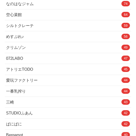
ちの性○隷に成り下がる。最初は拒絶していたあやなだったが徐々に
表情が苦しそうに涙目に変化していくの
なのはなジャム
74
快楽が勝ってきてしまい...ヤヒロには絶対見せられない表情をするよ
がたまりません。口からツーっと垂れて
うに調教されてしまう。果たしてあやなは無事ヤヒロの元へ戻れるの
るとろとろ汁がえちえち。喉奥にとどめ
空心菜館
64
だろうか...？■収録内容プレイ内容:寝取られ、NTR，、ぶっかけ、フ
ておくと、息がうまくできなくてんごん
ェラ、中出し、孕ませ、妊娠、正常位、騎乗位、バック、座位、フェ
ごいっちゃう...ひどい扱いにお身体がほ
シルトクレーテ
ラ、パイズリ等■仕様枚数:全300枚（セリフ入り41枚＋259枚）ファ
59
てってきちゃう。◆座りイラマ◆座った
イル形式:PNG基本サイズ:1984px×2608px※本作品はStable Diffusion
状態でのイラマは、頭を掴まれヘッドシ
によるAI生成画像に加筆・修正を行い制作しています。※絵としての
めすぷれ♪
56
ェイクのように...悲壮感のある顔がたま
魅力や描写を優先して作成しているため、AI生成画像特有の手指等の
りません。バチンと容赦なく飛ぶビンタ
細部描写に違和感がある場合が御座います。何卒ご容赦下さい。※服
に、思わず悲鳴...頬がどんどん赤くな
クリムゾン
49
の破綻があってもキャラ・絵としての魅力がある場合は修正をしない
り、かわいそうな雰囲気でいっぱい。と
場合があります。※この作品はフィクションです。実在の人物や団体
にかくリアルになってるんです。◆仰向
072LABO
47
などとは関係ありません。また、登場人物は全て成人になります。※
けイラマ◆仰向け状態のイラマでは、喉
犯罪行為等を助長、推奨する意図は一切ございません。
ボコされ...まさにオナホ状態。苦しそう
アトリエTODO
45
にえずく声が響き渡って、ゾクゾクしち
ゃう...。腹パンするたびに、うめく声痛
愛玩ファクトリー
44
そうに丸まる身体。お腹が赤く染まって
いく様子がリアルになっていて、ドキド
キが止まりません。ついつい、何度も腹
一番乳搾り
44
パンしたくなってしまう...。脚のバタつ
き、腰の跳ね上がり、その音もリアルさ
三崎
43
にこだわっているのでゲームとは思えな
い仕上がり！◆作品情報◆●クレジットな
STUDIOふあん
42
んやかんや:おぱんてぃおぱんてぃ
（X:@opantyytnapo）CV:たまてなこ
ぱにぱに
42
a.k.aえずき職人（@tamatenako100）作
品紹介:たまてなこ
（X:@tamatenako100）ロゴ:たまてなこ
Bergamot
40