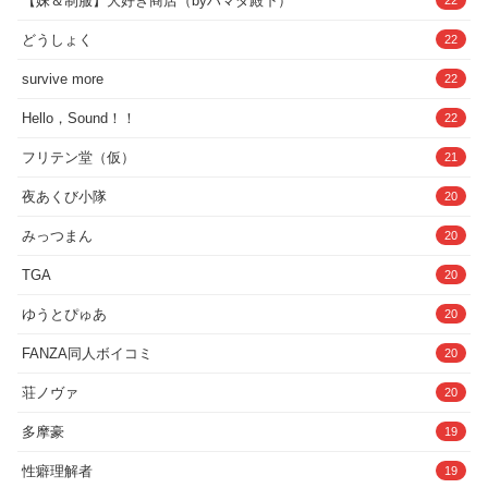
【妹＆制服】大好き商店（byハマダ殿下）
22
どうしょく
22
survive more
22
Hello，Sound！！
22
フリテン堂（仮）
21
夜あくび小隊
20
みっつまん
20
TGA
20
ゆうとぴゅあ
20
FANZA同人ボイコミ
20
荘ノヴァ
20
多摩豪
19
性癖理解者
19