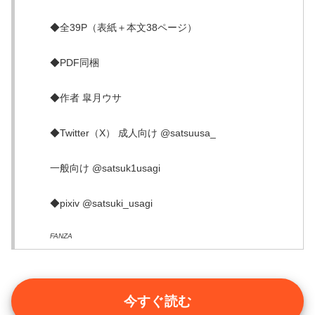
◆全39P（表紙＋本文38ページ）
◆PDF同梱
◆作者 皐月ウサ
◆Twitter（X） 成人向け @satsuusa_
一般向け @satsuk1usagi
◆pixiv @satsuki_usagi
FANZA
今すぐ読む