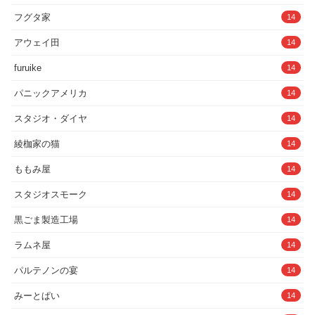
フグタ家
14
アウェイ田
14
furuike
14
パニックアメリカ
14
スタジオ・ダイヤ
14
綾枷家の猫
14
ももみ屋
14
スタジオスモーク
14
黒ごま製造工場
14
ラムネ屋
14
パルテノンの宴
14
みーとぱい
14