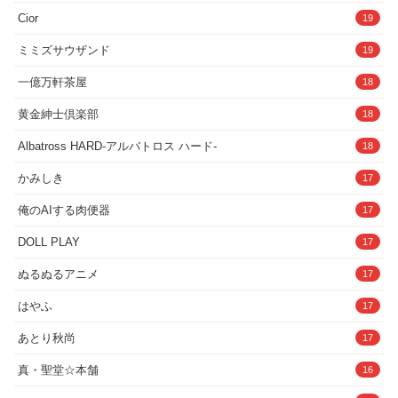
Cior
19
ミミズサウザンド
19
一億万軒茶屋
18
黄金紳士倶楽部
18
Albatross HARD‐アルバトロス ハード‐
18
かみしき
17
俺のAIする肉便器
17
DOLL PLAY
17
ぬるぬるアニメ
17
はやふ
17
あとり秋尚
17
真・聖堂☆本舗
16