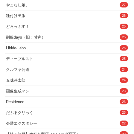
やまなし娘。
27
種付け出版
26
どろっぷす！
25
制服days（旧：甘声）
25
Libido-Labo
25
ディーブルスト
25
クルマヤ公道
24
五味滓太郎
24
画像生成マン
23
Residence
23
だぶるクリっく
23
令愛エクスタシー
22