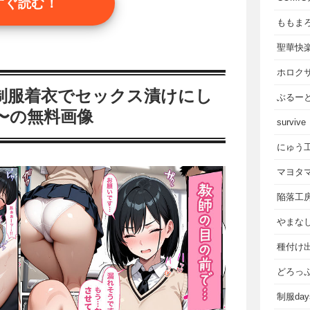
すぐ読む！
ももま
聖華快
ホロク
制服着衣でセックス漬けにし
ぶるー
s2〜の無料画像
survive
にゅう
マヨタ
陥落工
やまな
種付け
どろっ
制服da