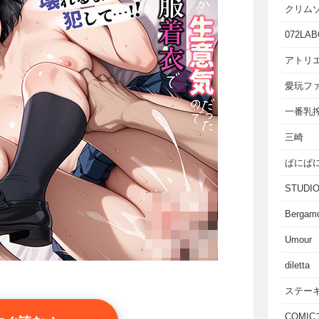
クリム
072LAB
アトリエ
愛玩フ
一番乳
三崎
ぱにぱ
STUD
Bergam
Umour
diletta
ステー
COMI