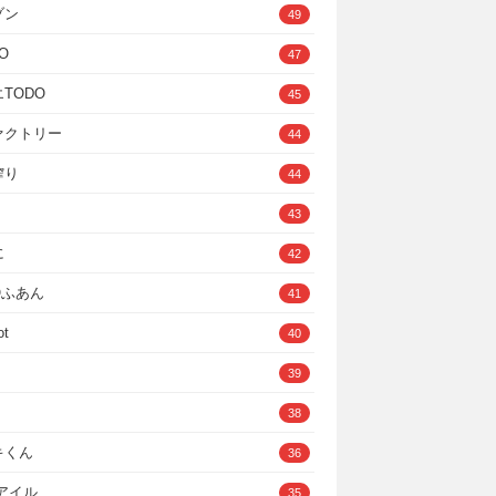
ゾン
49
O
47
TODO
45
ァクトリー
44
搾り
44
43
に
42
IOふあん
41
ot
40
39
38
キくん
36
Cアイル
35