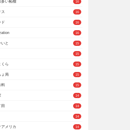
の多い柘榴
16
リス
16
ード
16
zation
16
かいと
15
15
まくら
15
ちょ局
15
味料
15
家
14
イ田
14
14
クアメリカ
14