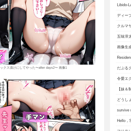
Libido-L
ディー
クルマ
五味滓
画像生
Residen
漬けにしてやった〜after days2〜 画像1
だぶる
令愛エ
【妹＆
どうし
survive
Hello