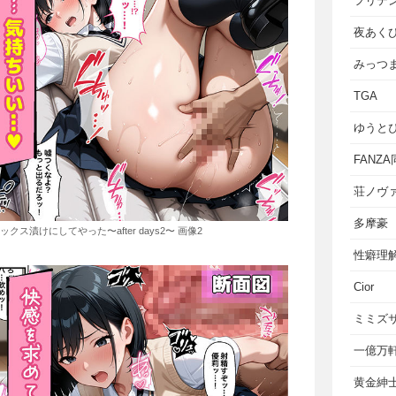
フリテ
夜あく
みっつ
TGA
ゆうと
FANZ
荘ノヴ
多摩豪
漬けにしてやった〜after days2〜 画像2
性癖理
Cior
ミミズ
一億万
黄金紳