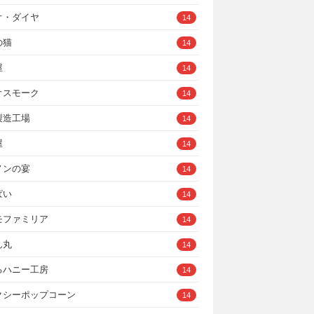
オ・ダイヤ
14
の猫
14
屋
14
オスモーク
14
製造工場
14
屋
14
ノンの宴
14
ぱい
14
モファミリア
14
ん丸
14
るハニー工房
14
クシーポップコーン
14