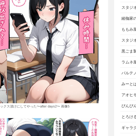
スタジ
綾枷家
ももみ
スタジ
黒ごま
ラムネ
パルテ
みーと
アオヒ
ぴんぴ
漬けにしてやった〜after days2〜 画像5
とろけ
ギャラ