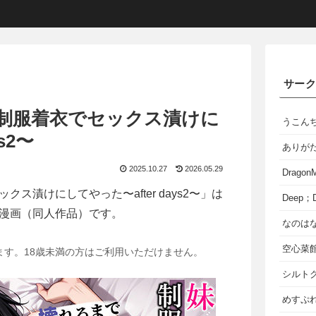
サー
制服着衣でセックス漬けに
うこん
s2〜
ありが
2025.10.27
2026.05.29
Dragon
ス漬けにしてやった〜after days2〜」は
Deep；D
漫画（同人作品）です。
なのは
空心菜
ます。18歳未満の方はご利用いただけません。
シルト
めすぷれ