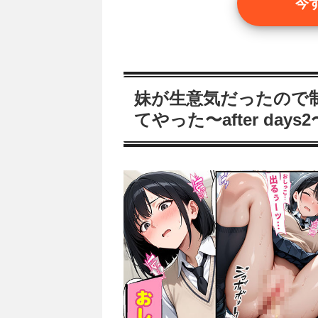
今
妹が生意気だったので
てやった〜after day