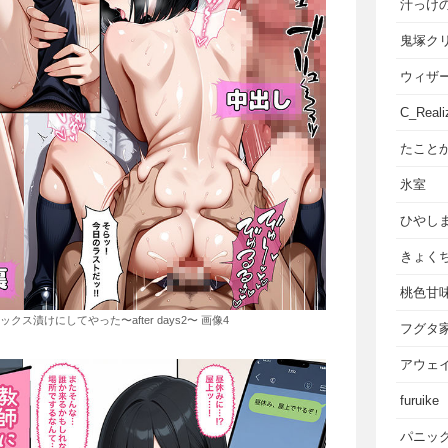
汁っけ
鬼塚ク
ウィザ
C_Reali
たこと
氷室
ひやし
きょく
桃色甘
漬けにしてやった〜after days2〜 画像4
フグタ
アウェ
furuike
パニッ