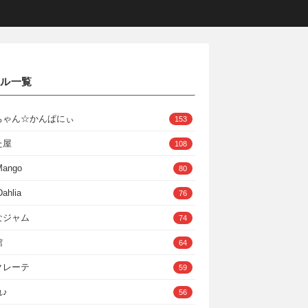
クル一覧
ちゃん☆かんぱにぃ
153
た屋
108
Mango
80
ahlia
76
なジャム
74
館
64
クレーテ
59
♪
56