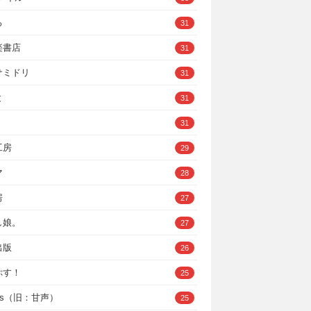
ろ
31
楽書店
31
サミドリ
31
と
31
31
工房
29
マ
28
房
27
し娘。
27
出版
26
ぷす！
25
ys（旧：甘声）
25