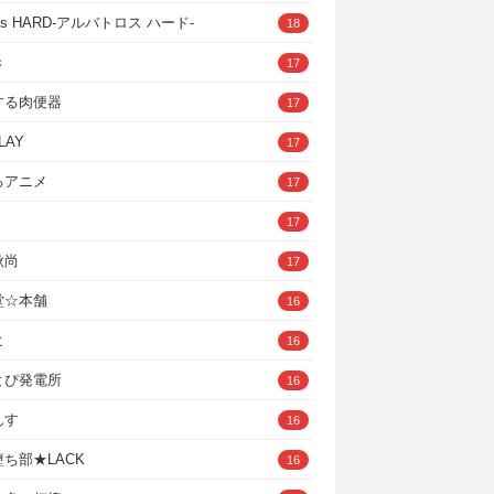
ross HARD‐アルバトロス ハード‐
18
き
17
する肉便器
17
LAY
17
るアニメ
17
17
秋尚
17
堂☆本舗
16
ヒ
16
とぴ発電所
16
んす
16
ち部★LACK
16