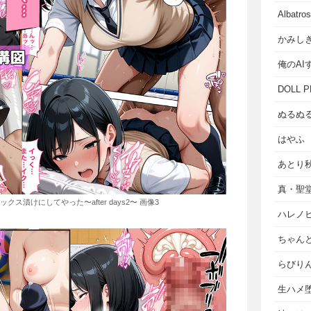
Albat
かみし
俺のAI
DOLL P
ぬるぬ
はやふ
あとり
真・聖
漬けにしてやった〜after days2〜 画像3
ハレノ
ちゃん
らびり
生ハメ堕