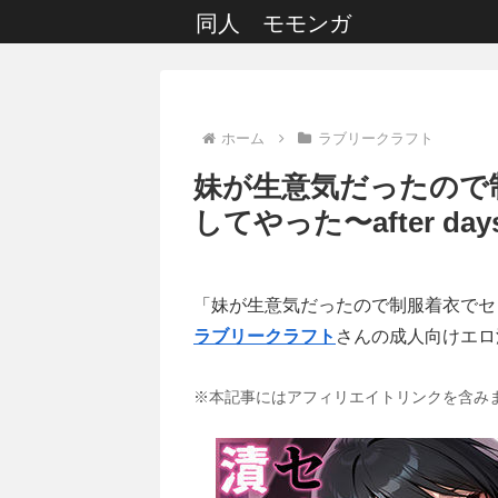
同人 モモンガ
ホーム
ラブリークラフト
妹が生意気だったので
してやった〜after day
「妹が生意気だったので制服着衣でセック
ラブリークラフト
さんの成人向けエロ
※本記事にはアフィリエイトリンクを含み