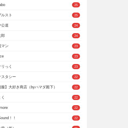
abo
25
ブルスト
25
ヤ公道
24
太郎
24
成マン
23
ce
23
クリっく
23
クスタシー
22
制服】大好き商店（byハマダ殿下）
22
ょく
22
 more
22
，Sound！！
22