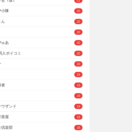
ン堂（仮）
21
び小隊
20
まん
20
20
ぴゅあ
20
A同人ボイコミ
20
ァ
20
19
解者
19
19
サウザンド
19
軒茶屋
18
士倶楽部
18