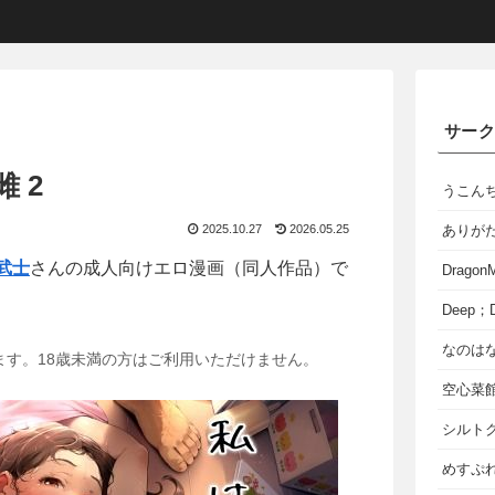
サー
 2
うこん
2025.10.27
2026.05.25
ありが
武士
さんの成人向けエロ漫画（同人作品）で
Dragon
Deep；D
なのは
ます。18歳未満の方はご利用いただけません。
空心菜
シルト
めすぷれ