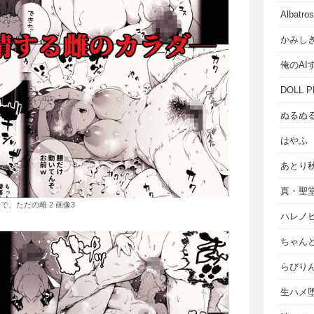
Albat
かみし
俺のAI
DOLL P
ぬるぬ
はやふ
あとり
真・聖
で、ただの雌 2 画像3
ハレノ
ちゃん
らびり
生ハメ堕