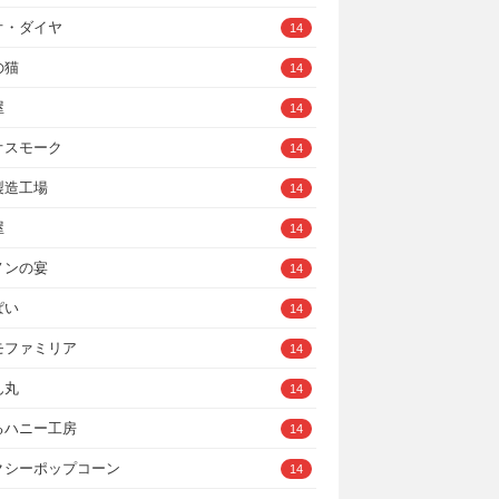
オ・ダイヤ
14
の猫
14
屋
14
オスモーク
14
製造工場
14
屋
14
ノンの宴
14
ぱい
14
モファミリア
14
ん丸
14
るハニー工房
14
クシーポップコーン
14