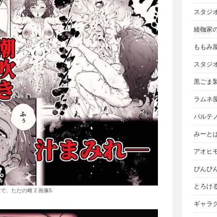
スタジ
綾枷家
ももみ
スタジ
黒ごま
ラムネ
パルテ
みーと
アオヒ
ぴんぴ
とろけ
で、ただの雌 2 画像5
ギャラ