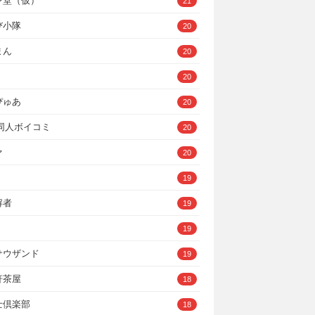
ン堂（仮）
21
び小隊
20
まん
20
20
ぴゅあ
20
A同人ボイコミ
20
ァ
20
19
解者
19
19
サウザンド
19
軒茶屋
18
士倶楽部
18