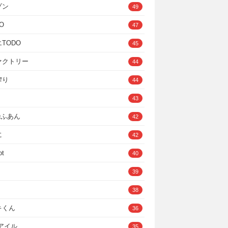
ゾン
49
O
47
TODO
45
ァクトリー
44
搾り
44
43
IOふあん
42
に
42
ot
40
39
38
キくん
36
Cアイル
35