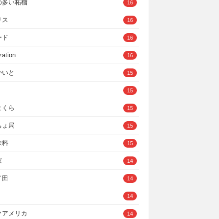
の多い柘榴
16
リス
16
ード
16
zation
16
かいと
15
15
まくら
15
ちょ局
15
味料
15
家
14
イ田
14
14
クアメリカ
14