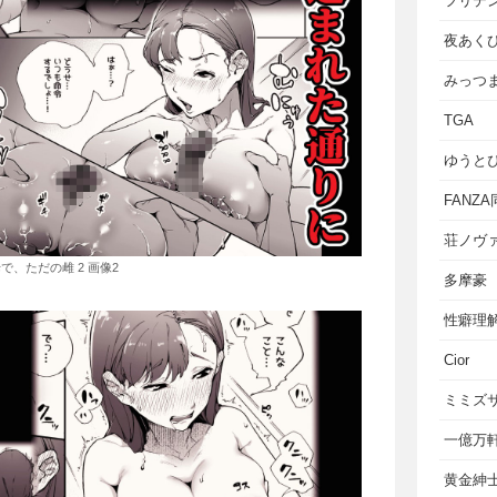
フリテ
夜あく
みっつ
TGA
ゆうと
FANZ
荘ノヴ
で、ただの雌 2 画像2
多摩豪
性癖理
Cior
ミミズ
一億万
黄金紳