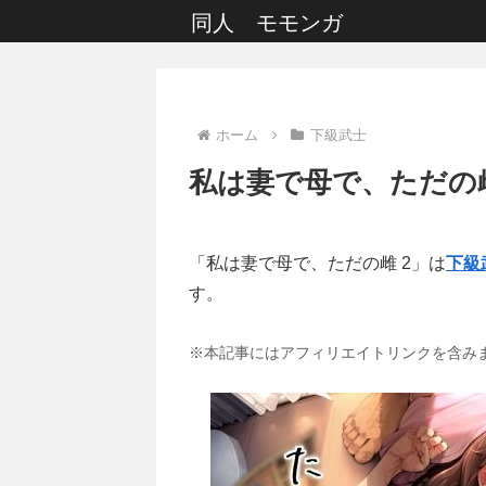
同人 モモンガ
ホーム
下級武士
私は妻で母で、ただの雌
「私は妻で母で、ただの雌 2」は
下級
す。
※本記事にはアフィリエイトリンクを含み