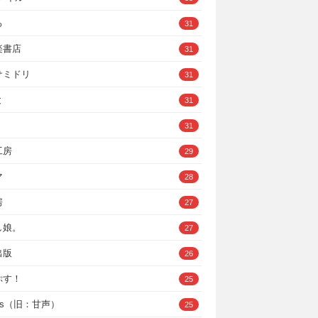
ろ
31
楽書店
31
サミドリ
31
と
31
31
工房
29
マ
28
房
27
し娘。
27
出版
26
ぷす！
25
ys（旧：甘声）
25