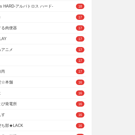
ross HARD‐アルバトロス ハード‐
18
き
17
する肉便器
17
LAY
17
るアニメ
17
17
秋尚
17
堂☆本舗
16
ヒ
16
とぴ発電所
16
んす
16
ち部★LACK
16