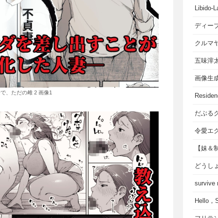
Libido-L
ディー
クルマ
五味滓
画像生
で、ただの雌 2 画像1
Residen
だぶる
令愛エ
【妹＆
どうし
survive
Hello