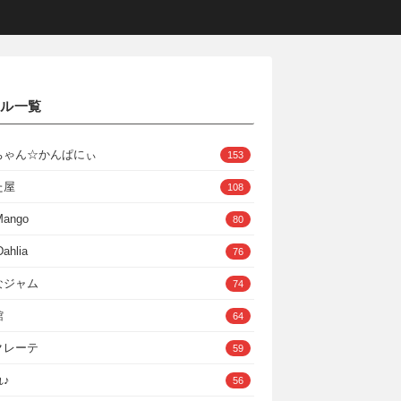
クル一覧
ちゃん☆かんぱにぃ
153
た屋
108
Mango
80
ahlia
76
なジャム
74
館
64
クレーテ
59
♪
56