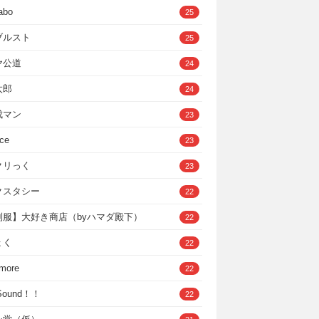
abo
25
ブルスト
25
ヤ公道
24
太郎
24
成マン
23
ce
23
クリっく
23
クスタシー
22
制服】大好き商店（byハマダ殿下）
22
ょく
22
 more
22
，Sound！！
22