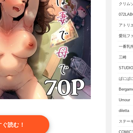
クリム
072LAB
アトリエ
愛玩フ
一番乳
三崎
STUD
ぱにぱ
Bergam
Umour
diletta
ステー
すぐ読む！
COMI