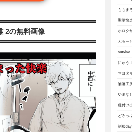
ももま
聖華快
 2の無料画像
ホロク
ぶるー
survive
にゅう
マヨタ
陥落工
やまな
種付け
どろっ
制服da