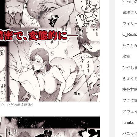
汁っけ
鬼塚ク
ウィザ
C_Reali
たこと
氷室
ひやし
きょく
桃色甘
フグタ
で、ただの雌 2 画像4
アウェ
furuike
パニッ