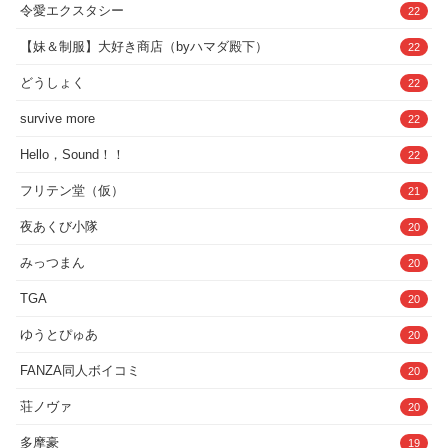
令愛エクスタシー
22
【妹＆制服】大好き商店（byハマダ殿下）
22
どうしょく
22
survive more
22
Hello，Sound！！
22
フリテン堂（仮）
21
夜あくび小隊
20
みっつまん
20
TGA
20
ゆうとぴゅあ
20
FANZA同人ボイコミ
20
荘ノヴァ
20
多摩豪
19