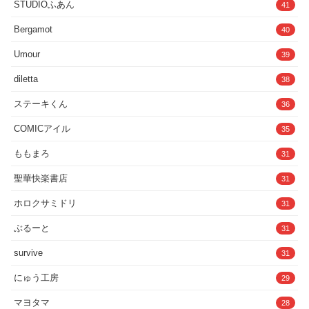
STUDIOふあん
41
Bergamot
40
Umour
39
diletta
38
ステーキくん
36
COMICアイル
35
ももまろ
31
聖華快楽書店
31
ホロクサミドリ
31
ぶるーと
31
survive
31
にゅう工房
29
マヨタマ
28