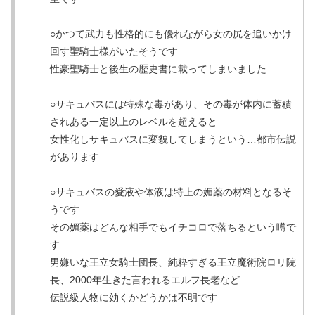
○かつて武力も性格的にも優れながら女の尻を追いかけ
回す聖騎士様がいたそうです
性豪聖騎士と後生の歴史書に載ってしまいました
○サキュバスには特殊な毒があり、その毒が体内に蓄積
されある一定以上のレベルを超えると
女性化しサキュバスに変貌してしまうという…都市伝説
があります
○サキュバスの愛液や体液は特上の媚薬の材料となるそ
うです
その媚薬はどんな相手でもイチコロで落ちるという噂で
す
男嫌いな王立女騎士団長、純粋すぎる王立魔術院ロリ院
長、2000年生きた言われるエルフ長老など…
伝説級人物に効くかどうかは不明です