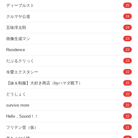
ディーブルスト
25
クルマヤ公道
24
五味滓太郎
24
画像生成マン
23
Residence
23
だぶるクリっく
23
令愛エクスタシー
22
【妹＆制服】大好き商店（byハマダ殿下）
22
どうしょく
22
survive more
22
Hello，Sound！！
22
フリテン堂（仮）
21