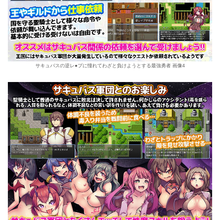
サキュバスの逆レ●プに憧れてわざと負けようとする最強勇者 画像4