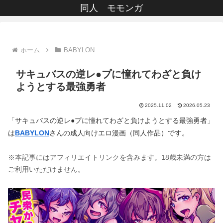
同人 モモンガ
ホーム
BABYLON
サキュバスの逆レ●プに憧れてわざと負け
ようとする最強勇者
2025.11.02
2026.05.23
「サキュバスの逆レ●プに憧れてわざと負けようとする最強勇者」
は
BABYLON
さんの成人向けエロ漫画（同人作品）です。
※本記事にはアフィリエイトリンクを含みます。18歳未満の方は
ご利用いただけません。