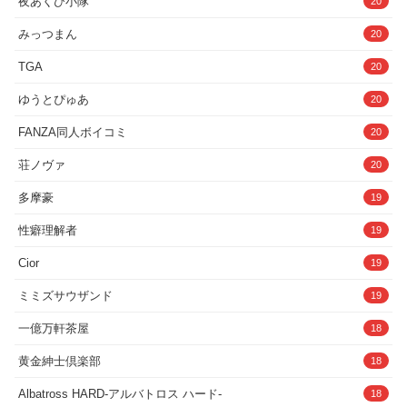
夜あくび小隊
20
みっつまん
20
TGA
20
ゆうとぴゅあ
20
FANZA同人ボイコミ
20
荘ノヴァ
20
多摩豪
19
性癖理解者
19
Cior
19
ミミズサウザンド
19
一億万軒茶屋
18
黄金紳士倶楽部
18
Albatross HARD‐アルバトロス ハード‐
18