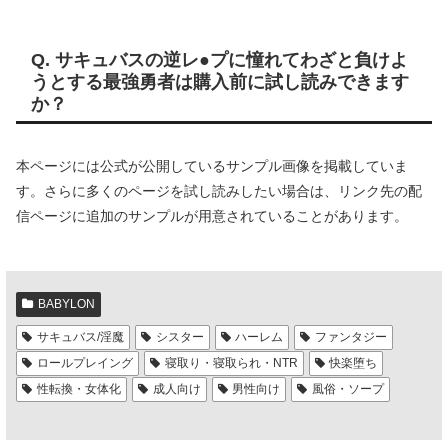
Q. サキュバスの逆レ●プに憧れてわざと負けよ
うとする最強勇者は購入前に試し読みできます
か？
本ページには公式が公開しているサンプル画像を掲載していま
す。さらに多くのページを試し読みしたい場合は、リンク先の配
信ページに追加のサンプルが用意されていることがあります。
BABYLON
サキュバス/淫魔
シスター
ハーレム
ファンタジー
ロールプレイング
寝取り・寝取られ・NTR
快楽堕ち
性転換・女体化
成人向け
男性向け
風俗・ソープ