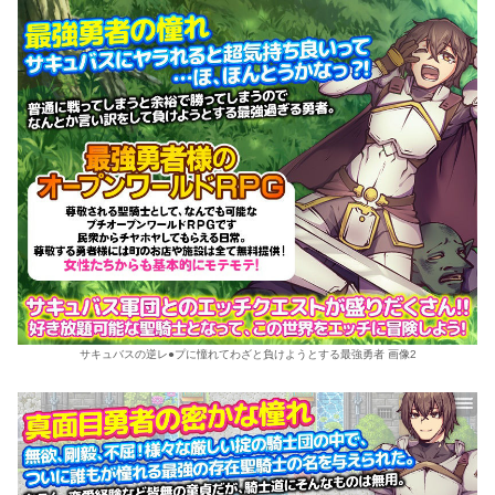
サキュバスの逆レ●プに憧れてわざと負けようとする最強勇者 画像2