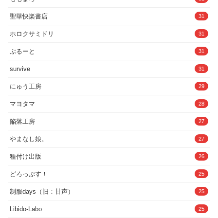
聖華快楽書店
31
ホロクサミドリ
31
ぶるーと
31
survive
31
にゅう工房
29
マヨタマ
28
陥落工房
27
やまなし娘。
27
種付け出版
26
どろっぷす！
25
制服days（旧：甘声）
25
Libido-Labo
25