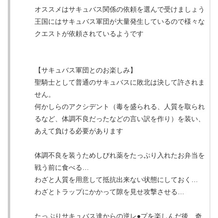
オススメはサキュバス関係の依頼を選んで受けましょう
王国にはサキュバス軍団が大量発生しているので様々な
クエストが依頼されているようです
【サキュバス軍団とのお楽しみ】
聖騎士として普通のサキュバスに敗北は決して許されま
せん。
何かしらのアクシデント（毒を盛られる、人質を取られ
るなど、体調不良だったなどの言い訳を作り）を装い、
あえて負ける必要があります
体調不良を装うためしびれ薬をたっぷり入れたお弁当を
戦う前に食べる…
わざと人質を用意して抵抗出来ない状態にしておく…
わざとトラップにかかって隙を見せ攻撃させる…
たっぷりサキュバス達からの逆レ●プを楽しんだ後、奇