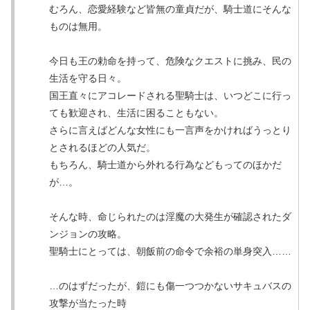
むろん、恋愛経験など皆無の童貞だが、騎士道にそんな
ものは無用。
今日も王の勅命を持って、危険なクエストに挑み、民の
生活を守る日々。
国王直々にアコレードされる聖騎士は、いつどこに行っ
ても歓迎され、生活に困ることもない。
さらに言えばどんな女性にも一言声をかければうっとり
とされるほどの人気だ。
もちろん、騎士道から外れる行為などもってのほかだ
が…。
そんな時、命じられたのは淫魔の大発生が確認されたダ
ンジョンの攻略。
聖騎士にとっては、朝飯前の命令で余裕の単身突入……
…のはずだったが、鎧にも傷一つつかないサキュバスの
攻撃が当たった時