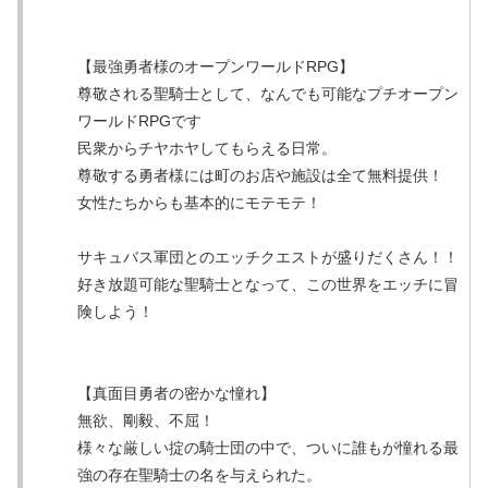
【最強勇者様のオープンワールドRPG】
尊敬される聖騎士として、なんでも可能なプチオープン
ワールドRPGです
民衆からチヤホヤしてもらえる日常。
尊敬する勇者様には町のお店や施設は全て無料提供！
女性たちからも基本的にモテモテ！
サキュバス軍団とのエッチクエストが盛りだくさん！！
好き放題可能な聖騎士となって、この世界をエッチに冒
険しよう！
【真面目勇者の密かな憧れ】
無欲、剛毅、不屈！
様々な厳しい掟の騎士団の中で、ついに誰もが憧れる最
強の存在聖騎士の名を与えられた。