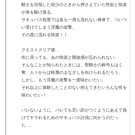
騎士を目指した幼少のときから押さえていた性欲と快楽
が体を駆け巡る。
サキュバス程度では血も一滴も流れない身体で、ついつ
い受けてしまう淫魔の攻撃。
その度に流れる快楽！！
クエストクリア後…
街に戻っても、あの快楽と開放感が忘れられない。
そんなことが知られたときには、聖騎士の称号もはく
奪、人々からは軽蔑のまなざしを向けられるだろう。
しかし、もう淫魔の攻撃を一度味わいたい。
それ以上に体験したことのない抑えてきたいろんな性を
味わいたい！
バレないように、バレても言い訳がつくようにあえて負
けてヤラれるためのサキュバス討伐に向かうのだっ
た…。