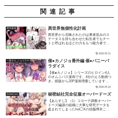
関連記事
異世界無個性化計画
異常森域
異世界から召喚されたのは勇者並みのス
テータスを持ち合わせた転生者でもチー
トと呼ばれるほどの力をもつ能力者でも
ない――かの世界でもっともキケンとさ
れてきた禁忌の能力「無個性化」の能力
2026.05.21
を最初から所持した不気味な’口出し全身
タイツの女性’だった！召喚されてすぐに
催●カノジョ番外編 催●バニーパ
一葉モカ_ショコラテ
行方をくらました彼女はその後、’父親の
ラダイス
帰りを待っている母親’だろうと’無個性化
【催●カノジョ】シリーズのヒロイン4人
を探す人間と獣人コンビ’だろうと関係な
のオムニバス漫画です。4分のえろ動画つ
く無個性化していく…！――本編ページ
き。紙版から20P漫画増量しています。
数:40P本編で見られるシチュエーション:
おまけCGあり。2026年催●カノジョ春の
無個性化、cockvore（丸呑み）、のっぺ
2026.05.24
バニー祭り開催！個性豊かなヒロイン達
らぼう、お面化（状態変化）作者:トトリ
を、あられもないバニー姿にして好き放
ナTwitter（X）:@mrnming
秘密結社完全征服オーバードーズ
NobleCats
題にもてあそぶ主人公！バニーのバニー
【あらすじ】（1）コヨーテ調教オーバー
によるバニーのための一冊！漫画はほぼ
ドーズ編謎の組織に大事な研究データを
エロシーン！それぞれのバニー姿をどう
盗まれてしまったhol◯Xの頭脳博衣こ◯
ぞめしあがれ！登場人物-------------------------
り。データ奪還のため単身敵地に潜入す
--------★高梨伊織（同級生）優等生、まじ
るが敢え無く捕まってしまう。そして自