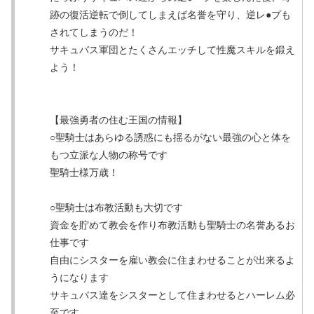
跡の復活逆転で倒してしまえば名誉を守り、逆レ●プも
されてしまうのだ！
サキュバス軍団とたくさんエッチして性魔スキルを鍛え
よう！
【最強勇者の住む王国の情報】
○聖騎士はあらゆる誘惑にも揺るがない最強の心と体を
もつ立派な人物の称号です
聖騎士様万歳！
○聖騎士は布教活動も大切です
資金を貯めて教会を作り布教活動も聖騎士の名誉あるお
仕事です
自由にシスターを雇い教会に住まわせることが出来るよ
うになります
サキュバス達をシスターとして住まわせるとハーレム必
至です