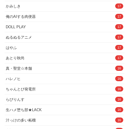
かみしき
17
俺のAIする肉便器
17
DOLL PLAY
17
ぬるぬるアニメ
17
はやふ
17
あとり秋尚
17
真・聖堂☆本舗
16
ハレノヒ
16
ちゃんとぴ発電所
16
らびりんす
16
生ハメ堕ち部★LACK
16
汁っけの多い柘榴
16