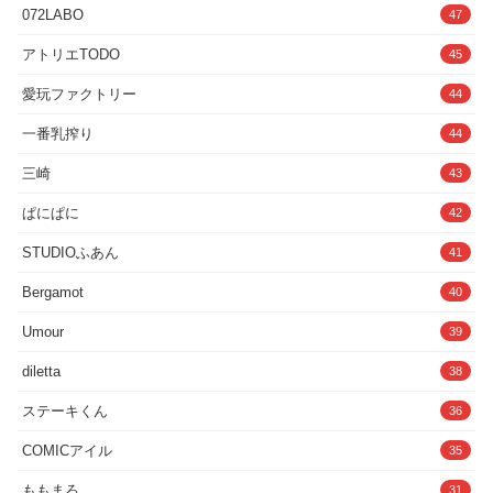
072LABO
47
アトリエTODO
45
愛玩ファクトリー
44
一番乳搾り
44
三崎
43
ぱにぱに
42
STUDIOふあん
41
Bergamot
40
Umour
39
diletta
38
ステーキくん
36
COMICアイル
35
ももまろ
31