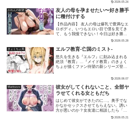
め。えっちな事は元々興味がなかった。
2026.05.24
らが開発した媚◯を使用され、組織の調
催●にかかり主人公に調教されて、主人公
教師のいいなりに。何度もクスリを使用
友人の母を孕ませたい〜好き勝手
の匂いだけで股が濡れるドスケベになっ
かれんの欲望
され失神するまでイかされ、さらに失神
た。---------------------------------★高梨桜佳
に種付けする
したお仕置きとしてまたクスリを使われ
（伊織の母親）未亡人。性欲上昇しか催●
【作品内容】 友人の母は爆乳で豊満なエ
るというオーバードーズ調◯により心も
がきかず、熟れた身体を持て余し主人公
ロボディ。いつもエロい目で僕を見てき
体も壊されていく（2）女幹部＆用心棒W
と関係を結んでしまう。主人公を娘の彼
て、もう我慢できない！今日は好き勝手
オーバードーズ編敵組織に捕まったこ◯
氏と思い込んでいる。----------------------------
に種付けセックスをする！【趣向】 フェ
りの救出に向かった鷹嶺ル◯と風真い◯
-----★前沢遥（妹）妹。催●アプリを逆に
2026.05.28
ラチオ， 人妻， 中出し， 爆乳， 正常
はの二人だが捕らえられてしまう。い◯
主人公に使って、恋人設定で何度もセッ
位， 騎乗位， バック， 拘束， 奥様 商品
はを守るために一身に責め苦を受けイか
エルフ教育-亡国のミスト-
きょくちょ局
クスしている。主人公は催●にかかってい
詳細 ・画像枚数: 147枚 （1152×896）・
され続けるル◯、一方クスリだけ使われ
る間、遥を伊織だと思い込んでいる。-----
悠久を生きる『エルフ』に刻み込まれる
写真集（セリフなし）・ファイル形
焦らされ続けるい◯は。絶頂地獄と寸止
----------------------------★橋本加恋（後輩）爆
絶頂『教育』…『メイド教育』のきょく
式:png※本作品に登場するキャラクター
め地獄により徐々におかしくなっていく
乳。包容力と母性のある後輩。催●中は主
ちょが描くファン待望の新シリーズ登
は、画像生成AIによって作成された架空
二人。そしてさらなるオーバードーズ調
人公の喜ぶことは何でもしてあげたい。
場！！ 栄華を極めたエルフ国は『人間』
の人物です。全てのキャラクターは成年
◯により徹底的に壊されていく（3）秘密
素の時は主人公の恋愛相談相手でもあ
に滅ぼされた…。囚われの身となったエ
年齢に達した設定となっています。※犯
結社完堕オーバードーズ編音信不通だっ
2026.06.07
る。合計77P催●バニーパラダイス
ルフの女王・ミストは、常軌を逸した人
罪行為や不適切な行動を助長する目的は
たこ◯りからの連絡を受け罠とは知らず
（60P）＋描き下ろしCG（14枚/内文字な
の王・レックスの狂愛により拘束され嬲
彼女がしてくれないこと、全部ヤ
一切ありません。※本商品は予告なく販
に会いに行くラ◯ラス。そこで見たのは
Maritozzo
し差分7枚）＋他JPG、PDF形式収録作/
られるが、?魔力?で守られているので余
売を終了したり、価格を変更する場合が
変わり果てた姿の仲間たちだった。秘密
ラせてくれる女ともだち
一葉モカ X⇒@ichimokaサークル/ ショコ
裕の笑み…。しかしレックスの卑劣な企
あります。予めご了承ください。※ご購
結社hol◯Xの最後のメンバーとして壮絶
ラテ伊織ちゃんボイス■藤村莉央 様
はじめて彼女ができたのに…。奥手でな
みにより『快楽』という未知の感覚を植
入後の取り扱いに関して、何らかの不備
なるオーバードーズ調◯が始まる【形
かなかセックスさせてもらえない。誘い
えつけられていく…！ 何事にも動じず、
があった場合でも当方は責任を負いかね
式】イラスト総数:382枚（文字有:191枚/
方が悪いのか？女友達に相談したら「私
圧倒的であった女王ミストの顔が淫靡に
ますので、ご了承ください。
文字無差分191枚）解像
で練習してみる？」と誘われて…。【あ
歪む時、狂王レックスの本当の『教育』
度:2496×3648px（一部異なる解像度のイ
2026.05.21
らすじ】「拓也（たくや）」は彼女の
が幕を開ける…！！！いきぬき亭でメイ
ラスト含む場合があります）ファイルフ
「星奈（せな）」とギクシャクしてい
ド教育シリーズを紹介中！詳細はこちら
ォーマット:jpgファイル
る。キスした勢いでセックスもしようと
からご覧ください。
したところ、拒否されてしまったのだ。