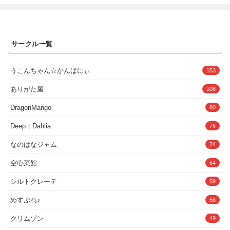
それから校内でも避けられ気味。女友達
の「灯里（あかり）」は拓也と星奈との
関係を心配をしてくれている。灯里と
は、星奈とつきあう前から気の置けない
関係だ。正直に事情を話すと、「そのと
サークル一覧
きの状況を再現してくれたら、アドバイ
スできるかも」と、灯里は言ってくる。
たしかに焦りすぎていたし、女の子の視
点が知りたいかも。誰かに見られるとま
うこんちゃん☆かんぱにぃ
153
ずいので、ふたりで拓也の家に行くこと
になったが…。◆モノクロコミック◆本
ありがた屋
108
編58ページ◆スマホ閲覧用のPDFファイ
ル3種（通常版・軽量版・見開版）を同梱
DragonMango
80
企画・制作:Maritozzo漫画:相沢U字※サン
プル画像はモザイク入りですが、本編は
Deep；Dahlia
76
黒消しです。
なのはなジャム
74
空心菜館
64
シルトクレーテ
59
めすぷれ♪
56
クリムゾン
49