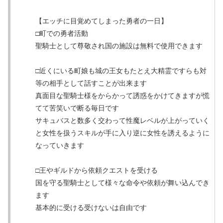
【エッチに目覚めてしまった勇者の一日】
□町での勇者活動
聖騎士として尊敬され国の施設は無料で使用できます
□近くにいる町娘も城の王女もたとえ大精霊ですらも対
等の相手として話すことが出来ます
真面目な聖騎士様をからかって誘惑をかけてきますが慌
てて苦笑いで断る毎日です
サキュバスと数多く交わって性魔レベルが上がっていく
と女性を扱うスキルが手に入り逆に女性を誘えるように
なっていきます
□王やギルドから依頼クエストを受ける
国を守る聖騎士として様々な命令や依頼が舞い込んでき
ます
基本的に受ける受けないは自由です