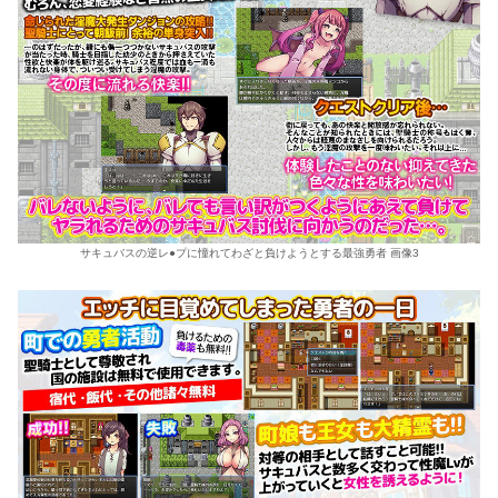
サキュバスの逆レ●プに憧れてわざと負けようとする最強勇者 画像3