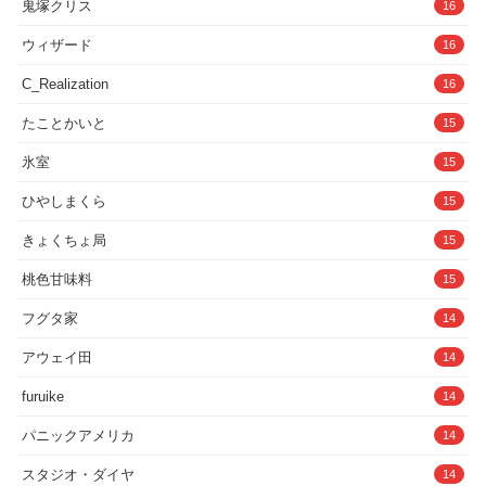
鬼塚クリス
16
ウィザード
16
C_Realization
16
たことかいと
15
氷室
15
ひやしまくら
15
きょくちょ局
15
桃色甘味料
15
フグタ家
14
アウェイ田
14
furuike
14
パニックアメリカ
14
スタジオ・ダイヤ
14