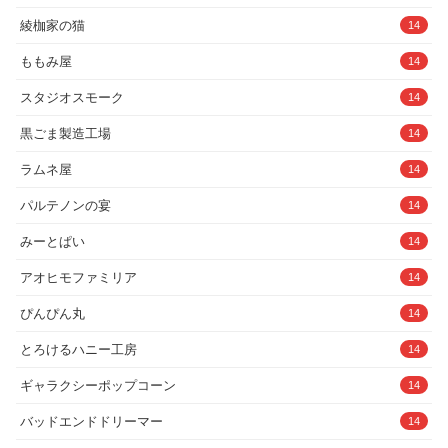
綾枷家の猫
14
ももみ屋
14
スタジオスモーク
14
黒ごま製造工場
14
ラムネ屋
14
パルテノンの宴
14
みーとぱい
14
アオヒモファミリア
14
ぴんぴん丸
14
とろけるハニー工房
14
ギャラクシーポップコーン
14
バッドエンドドリーマー
14